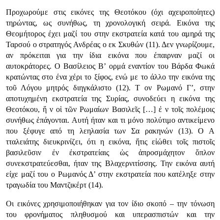
Προχωρούμε στις εικόνες της Θεοτόκου (όχι αχειροποίητες)
τηρώντας, ως συνήθως, τη χρονολογική σειρά. Εικόνα της
Θεομήτορος έχει μαζί του στην εκστρατεία κατά του αμηρά της
Ταρσού ο στρατηγός Ανδρέας ο εκ Σκυθών (11). Δεν γνωρίζουμε,
αν πρόκειται για την ίδια εικόνα που έπαιρναν μαζί οι
αυτοκράτορες. Ο Βασίλειος Β’ ορμά εναντίον του Βάρδα Φωκά
κρατώντας στο ένα χέρι το ξίφος, ενώ με το άλλο την εικόνα της
τοῦ Λόγου μητρός διηγκάλιστο (12). Τ ον Ρωμανό Γ’, στην
αποτυχημένη εκστρατεία της Συρίας, συνοδεύει η εικόνα της
Θεοτόκου, ἥ ν οἱ τῶν Ρωμαίων Βασιλεῖς […] ἐ ν τοῖς πολέμοις
συνήθως ἐπάγονται. Αυτή ήταν και τι μόνο πολύτιμο αντικείμενο
που ξέφυγε από τη λεηλασία των Σα ρακηνών (13). Ο Α
τταλειάτης διευκρινίζει, ότι η εικόνα, ἥτις εἰώθει τοῖς πιστοῖς
βασιλεῦσιν ἐν ἐκστρατείαις ὡς ἀπροσμάχητον ὅπλον
συνεκστρατεύεσθαι, ήταν της Βλαχερνιτίσσης. Την εικόνα αυτή
είχε μαζί του ο Ρωμανός Δ’ στην εκστρατεία που κατέληξε στην
τραγωδία του Μαντζικέρτ (14).
Οι εικόνες χρησιμοποιήθηκαν για τον ίδιο σκοπό – την τόνωση
του φρονήματος πληθυσμού και υπερασπιστών και την