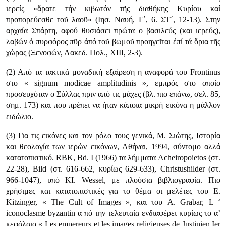
ιερείς «ἄρατε τήν κιβωτόν τῆς διαθήκης Κυρίου καί
προπορεύεσθε τοῦ λαοῦ» (Ιησ. Ναυή, Γ΄, 6. ΣΤ΄, 12-13). Στην
αρχαία Σπάρτη, αφού θυσιάσει πρώτα ο βασιλεύς (και ιερεύς),
λαβών ὁ πυρφόρος πῦρ ἀπό τοῦ βωμοῦ προηγεῖται ἐπί τά ὅρια τῆς
χώρας (Ξενοφών, Λακεδ. Πολ., XIII, 2-3).
(2) Από τα τακτικά μοναδική εξαίρεση η αναφορά του Frontinus
στο « signum modicae amplitudinis », εμπρός στο οποίο
προσευχόταν ο Σύλλας πριν από τις μάχες (βλ. πιο επάνω, σελ. 85,
σημ. 173) και που πρέπει να ήταν κάποια μικρή εικόνα η μάλλον
ειδώλιο.
(3) Για τις εικόνες και τον ρόλο τους γενικά, Μ. Σιώτης, Ιστορία
και θεολογία των ιερών εικόνων, Αθήναι, 1994, σύντομο αλλά
κατατοπιστικό. RBK, Bd. Ι (1966) τα λήμματα Acheiropoietos (στ.
22-28), Bild (στ. 616-662, κυρίως 629-633), Christushilder (στ.
966-1047), υπό ΚΙ. Wessel, με πλούσια βιβλιογραφία. Πιο
χρήσιμες και κατατοπιστικές για το θέμα οι μελέτες του Ε.
Kitzinger, « The Cult of Images », και του A. Grabar, L ‘
iconoclasme byzantin α πό την τελευταία ενδιαφέρει κυρίως το α’
κεφάλαιο « Les empereurs et les images religieuses de Justinien Ier