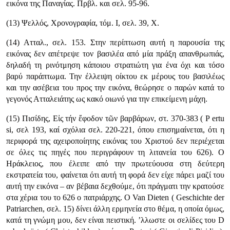
εικόνα της Παναγίας. Πρβλ. και σελ. 95-96.
(13) Ψελλός, Χρονογραφία, τόμ. I, σελ. 39, Χ.
(14) Ατταλ., σελ. 153. Στην περίπτωση αυτή η παρουσία της
εικόνας δεν απέτρεψε τον βασιλέα από μία πράξη απανθρωπιάς,
δηλαδή τη ρινότμηση κά­ποιου στρατιώτη για ένα όχι και τόσο
βαρύ παράπτωμα. Την έλλειψη οίκτου εκ μέρους του βασιλέως
και την ασέβεια του προς την εικόνα, θεώρησε ο παρών κατά το
γεγονός Ατταλειάτης ως κακό οιωνό για την επικείμενη μάχη.
(15) Πισίδης, Εἰς τήν ἔφοδον τῶν βαρβάρων, στ. 370-383 ( P ertu
si, σελ 193, καί σχόλια σελ. 220-221, όπου επισημαίνεται, ότι η
περιφορά της αχειροποίητης εικόνας του Χριστού δεν περιέχεται
σε όλες τις πηγές που περιγρά­φουν τη λιτανεία του 626). Ο
Ηράκλειος, που έλειπε από την πρωτεύουσα στη δεύτερη
εκστρατεία του, φαίνεται ότι αυτή τη φορά δεν είχε πάρει μαζί του
αυτή την εικόνα – αν βέβαια δεχθούμε, ότι πράγματι την κρατούσε
στα χέρια του το 626 ο πατριάρχης. Ο Van Dieten ( Geschichte der
Patriarchen, σελ. 15) δίνει άλλη ερμηνεία στο θέμα, η οποία όμως,
κατά τη γνώμη μου, δεν είναι πει­στική. ’λλωστε οι σελίδες του D