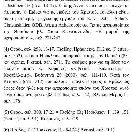
a Justinien II» (σελ. 13-45). Επίσης Averil Cameron,
«
Images of
Authority )). Ειδικά για τις εικόνες του Χριστού, μοναδική είναι,
ακόμη σήμερα, η ογκώδης εργασία του Ε. v. Dob – Schutz,
Christushilder. ODB, λήμμα Acheiropoietos. Για τις αχειροποίητες
της Θεοτόκου βλ. Χαρά Κωνσταντινίδη, «Η μορφή της
αχειροποιήτου», σελ. 221-243.
(4) Θεοφ., σελ. 298, 16-17. Πισίδης, Ηράκλειας, Π12 κε. (P ertusi,
σελ. 252), όπου ο Ηράκλειος παρομοιάζεται με τον Περσέα (βλ.
και σχόλιο, P ertusi, σελ. 271). Τις σκέψεις μου για τη θέση των
εικόνων αυτών βλ. Καραπλή, «Κιβώτια – Ξυλόκαστρα –
Καστέλλωμα», Βυζαντινά 29 (2009), σελ. 111-119. Κατά τον
Κεδρηνό (σελ. 712) και άλλους μεταγενέστερους ο Ηράκλειος
έφερε όταν ήλθε και την αχειροποίητο εικόνα του Χριστού, αυτό
είναι όμως ανακριβές (βλ. P ertusi, σελ. 142). Βλ. και Μέρος Γ’,
σελ. 178
(5) Θεοφ., σελ. 303, 17-21 = Πισίδης, Εἰς Ἡράκλειον, Ι, 139 -151
(Pertusi, Ι σελ. 91), Κεδρηνός, σελ. 719.
(6) Πισίδης, Εἰς Ἡράκλειον, II, 86-104 ( P ertusi, σελ. 101).