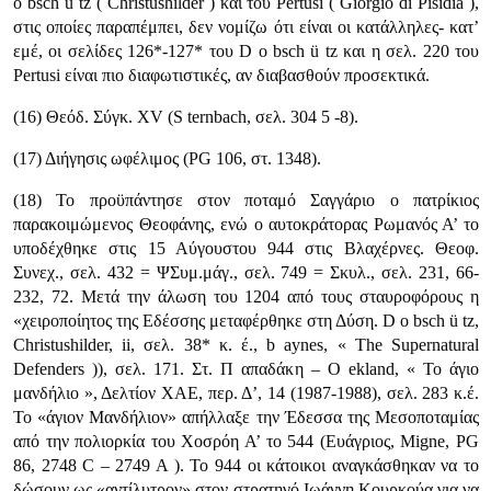
ο bsch ü tz ( Christushilder ) καί του Pertusi ( Giorgio di Pisidia ),
στις οποίες παραπέμπει, δεν νομίζω ότι είναι οι κα­τάλληλες- κατ’
εμέ, οι σελίδες 126*-127* του D ο bsch ü tz και η σελ. 220 του
Pertusi είναι πιο διαφωτιστικές, αν διαβασθούν προσεκτικά.
(16) Θεόδ. Σύγκ. XV (S ternbach, σελ. 304 5 -8).
(17) Διήγησις ωφέλιμος (PG 106, στ. 1348).
(18) Το προϋπάντησε στον ποταμό Σαγγάριο ο πατρίκιος
παρακοιμώμενος Θεοφάνης, ενώ ο αυτοκράτορας Ρωμανός Α’ το
υποδέχθηκε στις 15 Αύγουστου 944 στις Βλαχέρνες. Θεοφ.
Συνεχ., σελ. 432 = ΨΣυμ.μάγ., σελ. 749 = Σκυλ., σελ. 231, 66-
232, 72. Μετά την άλωση του 1204 από τους σταυροφόρους η
«χειροποίητος της Εδέσσης μεταφέρθηκε στη Δύση. D ο bsch ü tz,
Christushilder, ii, σελ. 38* κ. έ., b aynes, « The Supernatural
Defenders )), σελ. 171. Στ. Π απαδάκη – O ekland, « Το άγιο
μανδήλιο », Δελτίον ΧΑΕ, περ. Δ’, 14 (1987-1988), σελ. 283 κ.έ.
Το «άγιον Μανδήλιον» απήλλαξε την Έδεσσα της Μεσοποταμίας
από την πολιορκία του Χοσρόη Α’ το 544 (Ευάγριος, Migne, PG
86, 2748 C – 2749 A ). To 944 οι κάτοικοι αναγκάσθηκαν να το
δώσουν ως «αντίλυτρον» στον στρατηγό Ιωάννη Κουρκούα για να