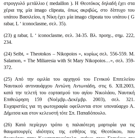
στρογγυλό μετάλλιο ( medaillon ). Η Θεοτόκος δηλαδή έχει στα
χέρια της μία imago clipeata, όπως ακριβώς, στο δίπτυχο του
υπάτου Βασιλείου, η Νίκη έχει μία imago clipeata του υπάτου ( G
rabar, L ‘ iconoclasme, σελ. 35).
(23) g rabar, L ‘ iconoclasme, σελ. 34-35. Βλ. προηγ., σημ. 222,
234.
(24) Seibt, « Theotokos – Nikopoios », κυρίως σελ. 556-559. Μ.
Salamon, « The Miliaresia with St Mary Nikopoios…», σελ. 359-
372.
(25) Aπό την ομιλία του αρχηγού του Γενικού Επιτελείου
Ναυτικού αντιναυάρχου Αντώνη Αντωνιάδη, στις 6. XII.2003,
κατά την τελετή του εορτασμού του αγίου Νικολάου, Ναυτική
Επιθεώρηση 159 (Νοέμβρ.-Δεκέμβρ. 2003), σελ. 321.
Ευχαριστίες για τη φωτογραφία οφείλονται στον υποναύαρχο Α.
Δήμιτσα και στον κελευστή τότε Σπ. Παπαδόπουλο.
(26) Κατά περίεργο τρόπο η παλαιότερη μαρτυρία για τις
θαυματουργές ιδιότητες της εσθήτος της Θεοτόκου, που