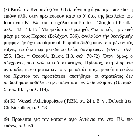
(7) Κατά τον Κεδρηνό (σελ. 685), μόνη πηγή για την translatio, η
εικόνα ήλθε στην πρωτεύουσα κατά το θ’ έτος της βασιλείας του
Ιουστίνου Β’. Βλ. και τα σχόλια του P ertusi, Giorgio di Pisidia,
σελ. 142-143. Επί Μαυρικίου ο στρατηγός Φιλιππικός, πριν από
μάχη με τους Πέρσες (Σολάχων, 586), ἀναλαβών τήν θεανδρικήν
μορφήν, ἥν ἀχειροποίητον οἱ ‘Ρωμαῖοι δοξάζουσιν, διατρέχων τάς
τάξεις, τῷ óπλιτικῷ μετεδίδου θείας δυνάμεως… (Θεοφ., σελ.
255, 15κε. = Θεοφύλ. Σιμοκ. II.3, σελ. 70-72). Όταν, όμως, ο
σύγχρονος του Φιλιππικού στρατηγός Πρίσκος, στη διάρκεια
ανταρσίας των στρατιωτών του, ήλπισε ότι η αχειροποίητη εικόνα
του Χριστού τον προστάτευε, απατήθηκε· οι στρατιώτες δεν
σεβάσθηκαν καθόλου την εικόνα και τον λιθοβόλησαν (Θεοφύλ.
Σιμοκ. III. 1, σελ. 114).
(8) ΚΙ. Wessel, Acheiropoietos ( RBK, στ. 24
).
Ε.
v
.
Dobsch ü tz,
Christushilder, σελ. 53.
(9) Πρόκειται για τον κατόπιν άγιο Αντώνιο τον νέο. Βλ. πιο
επάνω, σελ. 60.