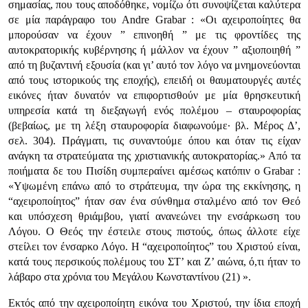
σημασίας, που τους αποδόθηκε, νομίζω ότι συνοψίζεται καλύτερα
σε μία παράγραφο του Andre Grabar : «Οι αχειροποίητες θα
μπορούσαν να έχουν ” επινοηθή ” με τις φροντίδες της
αυτοκρατορικής κυβέρνησης ή μάλλον να έχουν ” αξιοποιηθή ”
από τη βυζαντινή εξουσία (και γι’ αυτό τον λόγο να μνημονεύονται
από τους ιστορικούς της εποχής), επειδή οι θαυματουργές αυτές
εικόνες ήταν δυνατόν να επιφορτισθούν με μία θρησκευτική
υπηρεσία κατά τη διεξαγωγή ενός πολέμου – σταυροφορίας
(βεβαίως, με τη λέξη σταυροφορία διαφωνούμε· βλ. Μέρος Δ’,
σελ. 304). Πράγματι, τις συναντούμε όπου και όταν τις είχαν
ανάγκη τα στρατεύματα της χριστιανικής αυτοκρατορίας.» Από τα
ποιήματα δε του Πισίδη συμπεραίνει αμέσως κατόπιν ο Grabar :
«Υψωμένη επάνω από το στράτευμα, την ώρα της εκκίνησης, η
“αχειροποίητος” ήταν σαν ένα σύνθημα σταλμένο από τον Θεό
και υπόσχεση θριάμβου, γιατί ανανεώνει την ενσάρκωση του
Λόγου. Ο Θεός την έστειλε στους πιστούς, όπως άλλοτε είχε
στείλει τον ένσαρκο Λόγο. Η “αχειροποίητος” του Χριστού είναι,
κατά τους περσικούς πολέμους του ΣΤ’ και Ζ’ αιώνα, ό,τι ήταν το
λάβαρο στα χρόνια του Μεγάλου Κωνσταντίνου (21) ».
Εκτός από την αχειροποίητη εικόνα του Χριστού, την ίδια εποχή