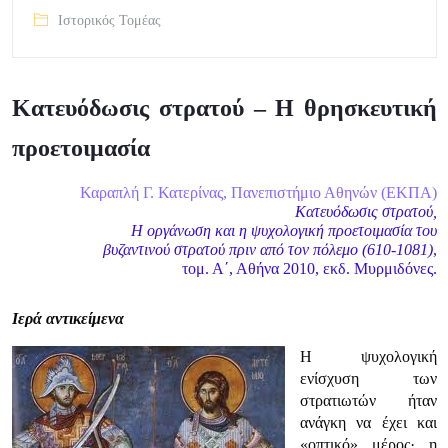
Ιστορικός Τομέας
Κατευόδωσις στρατού – Η θρησκευτική
προετοιμασία
Καραπλή Γ. Κατερίνας, Πανεπιστήμιο Αθηνών (ΕΚΠΑ)
Κατευόδωσις
στρατού,
Η οργάνωση και η ψυχολογική προετοιμασία του
βυζαντινού στρατού πριν από τον πόλεμο (610-1081)
,
τομ. Α΄, Αθήνα 2010, εκδ. Μυρμιδόνες.
Ιερά αντικείμενα
Η ψυχολογική
ενίσχυση των
στρατιωτών ήταν
ανάγκη να έχει και
«οπτικό» μέρος· η