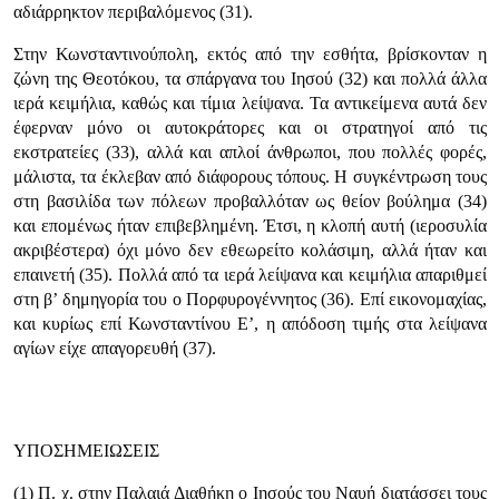
αδιάρρηκτον περιβαλόμενος (31).
Στην Κωνσταντινούπολη, εκτός από την εσθήτα, βρίσκονταν η
ζώνη της Θεοτόκου, τα σπάργανα του Ιησού (32) και πολλά άλλα
ιερά κειμήλια, καθώς και τίμια λείψανα. Τα αντικείμενα αυτά δεν
έφερναν μόνο οι αυτοκράτορες και οι στρατηγοί από τις
εκστρατείες (33), αλλά και απλοί άνθρωποι, που πολλές φορές,
μάλιστα, τα έκλεβαν από διάφορους τόπους. Η συγκέντρωση τους
στη βασιλίδα των πόλεων προβαλλόταν ως θείον βούλημα (34)
και επομένως ήταν επιβεβλημένη. Έτσι, η κλοπή αυτή (ιεροσυλία
ακριβέστερα) όχι μόνο δεν εθεωρείτο κολάσιμη, αλλά ήταν και
επαινετή (35). Πολλά από τα ιερά λείψανα και κειμήλια απαριθμεί
στη β’ δημηγορία του ο Πορφυρογέννητος (36). Επί εικονομαχίας,
και κυρίως επί Κωνσταντίνου Ε’, η απόδοση τιμής στα λείψανα
αγίων είχε απαγορευθή (37).
ΥΠΟΣΗΜΕΙΩΣΕΙΣ
(1) Π. χ. στην Παλαιά Διαθήκη ο Ιησούς του Ναυή διατάσσει τους