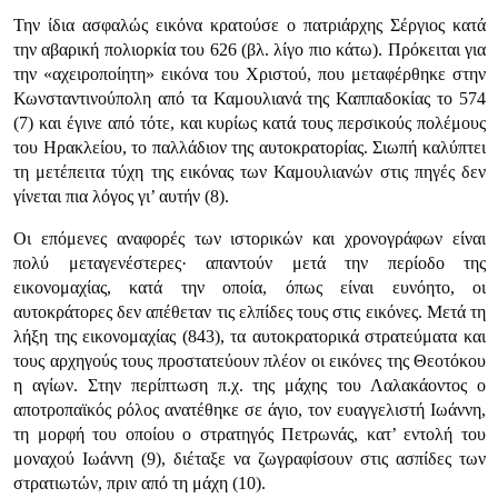
Την ίδια ασφαλώς εικόνα κρατούσε ο πατριάρχης Σέργιος κατά
την αβαρική πολιορκία του 626 (βλ. λίγο πιο κάτω). Πρόκειται για
την «αχειροποίητη» εικόνα του Χριστού, που μεταφέρθηκε στην
Κωνσταντινούπολη από τα Καμουλιανά της Καππαδοκίας το 574
(7) και έγινε από τότε, και κυρίως κατά τους περσικούς πολέμους
του Ηρακλείου, το παλλάδιον της αυτοκρατορίας. Σιωπή καλύπτει
τη μετέπειτα τύχη της εικόνας των Καμουλιανών στις πηγές δεν
γίνεται πια λόγος γι’ αυτήν (8).
Οι επόμενες αναφορές των ιστορικών και χρονογράφων είναι
πολύ μεταγενέστερες· απαντούν μετά την περίοδο της
εικονομαχίας, κατά την οποία, όπως είναι ευνόητο, οι
αυτοκράτορες δεν απέθεταν τις ελπίδες τους στις εικόνες. Μετά τη
λήξη της εικονομαχίας (843), τα αυτοκρατορικά στρατεύματα και
τους αρχηγούς τους προστατεύουν πλέον οι εικόνες της Θεοτόκου
η αγίων. Στην περίπτωση π.χ. της μάχης του Λαλακάοντος ο
αποτροπαϊκός ρόλος ανατέθηκε σε άγιο, τον ευαγγελιστή Ιωάννη,
τη μορφή του οποίου ο στρατηγός Πετρωνάς, κατ’ εντολή του
μοναχού Ιωάννη (9), διέταξε να ζωγραφίσουν στις ασπίδες των
στρατιωτών, πριν από τη μάχη (10).