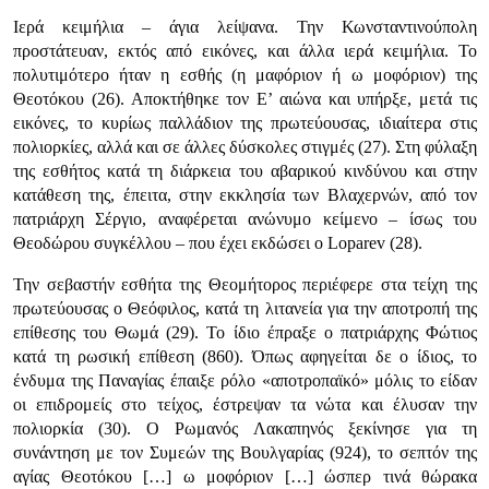
Ιερά κειμήλια – άγια λείψανα. Την Κωνσταντινούπολη
προστάτευαν, εκτός από εικόνες, και άλλα ιερά κειμήλια. Το
πολυτιμότερο ήταν η εσθής (η μαφόριον ή ω μοφόριον) της
Θεοτόκου (26). Αποκτήθηκε τον Ε’ αιώνα και υπήρξε, μετά τις
εικόνες, το κυρίως παλλάδιον της πρωτεύουσας, ιδιαίτερα στις
πολιορκίες, αλλά και σε άλλες δύσκολες στιγμές (27). Στη φύλαξη
της εσθήτος κατά τη διάρκεια του αβαρικού κινδύνου και στην
κατάθεση της, έπειτα, στην εκκλησία των Βλαχερνών, από τον
πατριάρχη Σέργιο, αναφέρεται ανώνυμο κείμενο – ίσως του
Θεοδώρου συγκέλλου – που έχει εκδώσει ο Loparev (28).
Την σεβαστήν εσθήτα της Θεομήτορος περιέφερε στα τείχη της
πρωτεύουσας ο Θεόφιλος, κατά τη λιτανεία για την αποτροπή της
επίθεσης του Θωμά (29). Το ίδιο έπραξε ο πατριάρχης Φώτιος
κατά τη ρωσική επίθεση (860). Όπως αφηγείται δε ο ίδιος, το
ένδυμα της Παναγίας έπαιξε ρόλο «αποτροπαϊκό» μόλις το είδαν
οι επιδρομείς στο τείχος, έστρεψαν τα νώτα και έλυσαν την
πολιορκία (30). Ο Ρωμανός Λακαπηνός ξεκίνησε για τη
συνάντηση με τον Συμεών της Βουλγαρίας (924), το σεπτόν της
αγίας Θεοτόκου […] ω μοφόριον […] ώσπερ τινά θώρακα