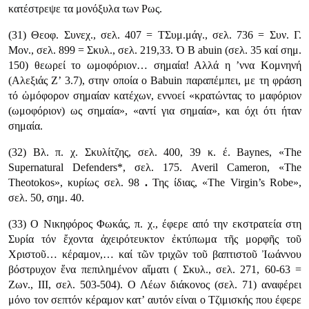
κατέστρεψε τα μονόξυλα των Ρως.
(31) Θεοφ. Συνεχ., σελ. 407 = ΤΣυμ.μάγ., σελ. 736 = Συν. Γ.
Μον., σελ. 899 = Σκυλ., σελ. 219,33. Ό B abuin (σελ. 35 καί σημ.
150) θεωρεί το ωμοφόριον… σημαία! Αλλά η ’ννα Κομνηνή
(Αλεξιάς Ζ’ 3.7), στην οποία ο Babuin παραπέμπει, με τη φράση
τό ὠμόφορον σημαίαν κατέχων, εννοεί «κρατώντας το μαφόριον
(ωμοφόριον) ως σημαία», «αντί για σημαία», και όχι ότι ήταν
σημαία.
(32) Βλ. π. χ. Σκυλίτζης, σελ. 400, 39 κ. έ. Baynes, «The
Supernatural Defenders*, σελ. 175. Averil Cameron, «The
Theotokos», κυρίως σελ. 98
.
Της ίδιας, «The Virgin’s Robe»,
σελ. 50, σημ. 40.
(33) Ο Νικηφόρος Φωκάς, π. χ., έφερε από την εκστρατεία στη
Συρία τόν ἔχοντα ἀχειρότευκτον ἐκτύπωμα τῆς μορφῆς τοῦ
Χριστοῦ… κέραμον,… καί τῶν τριχῶν τοῦ βαπτιστοῦ Ἰωάννου
βόστρυχον ἕνα πεπιλημένον αἵματι ( Σκυλ., σελ. 271, 60-63 =
Ζων., III, σελ. 503-504). Ο Λέων διάκονος (σελ. 71) αναφέρει
μόνο τον σεπτόν κέραμον κατ’ αυτόν είναι ο Τζιμισκής που έφερε