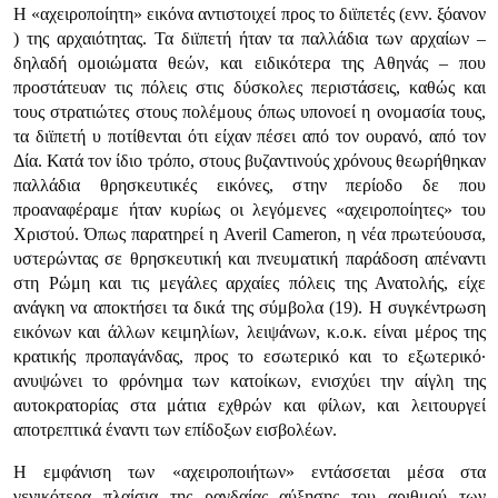
Η «αχειροποίητη» εικόνα αντιστοιχεί προς το διϊπετές (ενν. ξόανον
) της αρχαιότητας. Τα διϊπετή ήταν τα παλλάδια των αρχαίων –
δηλαδή ομοιώματα θεών, και ειδικότερα της Αθηνάς – που
προστάτευαν τις πόλεις στις δύσκολες περιστάσεις, καθώς και
τους στρατιώτες στους πολέμους όπως υπονοεί η ονομασία τους,
τα διϊπετή υ ποτίθενται ότι είχαν πέσει από τον ουρανό, από τον
Δία. Κατά τον ίδιο τρόπο, στους βυζαντινούς χρόνους θεωρήθηκαν
παλλάδια θρησκευτικές εικόνες, στην περίοδο δε που
προαναφέραμε ήταν κυρίως οι λεγόμενες «αχειροποίητες» του
Χριστού. Όπως παρατηρεί η Averil Cameron, η νέα πρωτεύουσα,
υστερώντας σε θρησκευτική και πνευματική παράδοση απέναντι
στη Ρώμη και τις μεγάλες αρχαίες πόλεις της Ανατολής, είχε
ανάγκη να αποκτήσει τα δικά της σύμβολα (19). Η συγκέντρωση
εικόνων και άλλων κειμηλίων, λειψάνων, κ.ο.κ. είναι μέρος της
κρατικής προπαγάνδας, προς το εσωτερικό και το εξωτερικό·
ανυψώνει το φρόνημα των κατοίκων, ενισχύει την αίγλη της
αυτοκρατορίας στα μάτια εχθρών και φίλων, και λειτουργεί
αποτρεπτικά έναντι των επίδοξων εισβολέων.
Η εμφάνιση των «αχειροποιήτων» εντάσσεται μέσα στα
γενικότερα πλαίσια της ραγδαίας αύξησης του αριθμού των