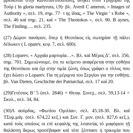
βρισκόταν στην Κωνσταντινούπολη, ανήκει στον Γρηγόριο της
Τούρ ( In gloria martyrura, ί.9)· βλ. Averil C ameron, « Images of
Authority », σελ. 19, σημ. 77· τ ης ίδιας, « The Virgin ‘ s Robe »,
σελ. 46 καί σημ. 21, καί « The Theotokos », σελ. 90. Β aynes,
The Finding…, σελ. 235.
(27) Δώρον πανάγιον, ὅπερ ἡ Θεοτόκος εἰς σωτηρίαν τῇ πάλει
δέδωκεν ( L oparev, κεφ. 7, σελ. 600).
(28) Loparev, « Αρχαία μαρτυρία…». Βλ. καί Μέρος Δ’, σελ. 356,
σημ. 701. Σημειώνουμε, ότι το κείμενο αναφέρεται στην εσθήτα
της Θεοτόκου και όχι στην τιμία ζώνη, όπως γράφει ο τίτλος που
έχει δώσει ο Loparev. Για τη μέριμνα του Σεργίου για την εσθήτα,
βλ. Van Dieten, Geschichte der Patriarchal, σελ. 17 καί 20.
(29)Γενέσιος Β’ 5 (σελ. 2846) = Θεοφ. Συνεχ., σελ. 59,13-14 =
Σκυλ., σελ. 34, 84.
(30)Λ αούρδας, «Φωτίου Ομιλίαι», σελ. 45,18-30. Βλ. καί
ΤΣυμ.μάγ. (σελ. 674,22 κεξ.) και Συν. Γ. μον. (σελ. 827,6 κεξ.),
κατά τούς οποίους οι επί κε­φαλής της λιτανείας τό μαφόριον τῇ
θαλάσσῃ ἄκρως προσέβαφαν καί τότε ξέ­σπασε η τρικυμία που