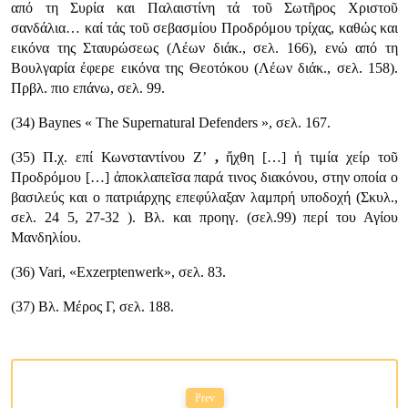
από τη Συρία και Παλαιστίνη τά τοῦ Σωτῆρος Χριστοῦ
σανδάλια… καί τάς τοῦ σεβασμίου Προδρόμου τρίχας, καθώς και
εικόνα της Σταυρώσεως (Λέων διάκ., σελ. 166), ενώ από τη
Βουλγαρία έφερε εικόνα της Θεοτόκου (Λέων διάκ., σελ. 158).
Πρβλ. πιο επάνω, σελ. 99.
(34) Baynes « The Supernatural Defenders », σελ. 167.
(35) Π.χ. επί Κωνσταντίνου Ζ’
,
ἤχθη […] ἡ τιμία χείρ τοῦ
Προδρόμου […] ἀποκλαπεῖσα παρά τινος διακόνου, στην οποία ο
βασιλεύς και ο πατριάρχης επεφύλαξαν λαμπρή υποδοχή (Σκυλ.,
σελ. 24 5, 27-32 ). Βλ. και προηγ. (σελ.99) περί του Αγίου
Μανδηλίου.
(36) Vari, «Exzerptenwerk», σελ. 83.
(37) Βλ. Μέρος Γ, σελ. 188.
Prev