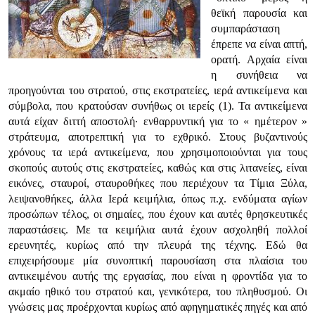
θεϊκή παρουσία και
συμπαράσταση
έπρεπε να είναι απτή,
ορατή. Αρχαία είναι
η συνήθεια να
προηγούνται του στρατού, στις εκστρατείες, ιερά αντικείμενα και
σύμβολα, που κρατούσαν συνήθως οι ιερείς (1). Τα αντικείμενα
αυτά είχαν διττή αποστολή· ενθαρρυντική για το « ημέτερον »
στράτευμα, αποτρεπτική για το εχθρικό. Στους βυζαντινούς
χρόνους τα ιερά αντικείμενα, που χρησιμοποιούνται για τους
σκοπούς αυτούς στις εκστρατείες, καθώς και στις λιτανείες, είναι
εικόνες, σταυροί, σταυροθήκες που περιέχουν τα Τίμια Ξύλα,
λειψανοθήκες, άλλα Ιερά κειμήλια, όπως π.χ. ενδύματα αγίων
προσώπων τέλος, οι σημαίες, που έχουν και αυτές θρησκευτικές
παραστάσεις. Με τα κειμήλια αυτά έχουν ασχοληθή πολλοί
ερευνητές, κυρίως από την πλευρά της τέχνης. Εδώ θα
επιχειρήσουμε μία συνοπτική παρουσίαση στα πλαίσια του
αντικειμένου αυτής της εργασίας, που είναι η φροντίδα για το
ακμαίο ηθικό του στρατού και, γενικότερα, του πληθυσμού. Οι
γνώσεις μας προέρχονται κυρίως από αφηγηματικές πηγές και από