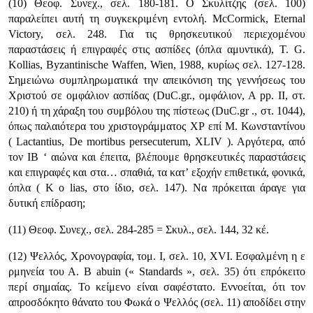
(10) Θεοφ. Συνεχ., σελ. 180-181. Ο Σκυλίτζης (σελ. 100)
παραλείπει αυτή τη συγκεκριμένη εντολή. McCormick, Eternal
Victory, σελ. 248. Για τις θρησκευτικού περιεχομένου
παραστάσεις ή επιγραφές στις ασπίδες (όπλα αμυντικά), T. G.
Kollias, Byzantinische Waffen, Wien, 1988, κυρίως σελ. 127-128.
Σημειώνω συμπληρωματικά την απεικόνιση της γεννήσεως του
Χριστού σε ομφάλιον ασπίδας (DuC.gr., ομφάλιον, Α pp. II, στ.
210) ή τη χάραξη του συμβόλου της πίστεως (DuC.gr ., στ. 1044),
όπως παλαιότερα του χριστογράμματος ΧΡ επί Μ. Κωνσταντίνου
( Lactantius, De mortibus persecuterum, XLIV ). Αργότερα, από
τον IB ‘ αιώνα και έπειτα, βλέπουμε θρησκευτικές παραστάσεις
και επιγραφές και στα… σπαθιά, τα κατ’ εξοχήν επιθετικά, φονικά,
όπλα ( K ο lias, στο ίδιο, σελ. 147). Να πρόκειται άραγε για
δυτική επίδραση;
(11) Θεοφ. Συνεχ., σελ. 284-285 = Σκυλ., σελ. 144, 32 κέ.
(12) Ψελλός, Χρονογραφία, τομ. Ι, σελ. 10, XVI. Εσφαλμένη η ε
ρμηνεία του Α. B abuin (« Standards », σελ. 35) ότι επρόκειτο
περί σημαίας. Το κεί­μενο είναι σαφέστατο. Εννοείται, ότι τον
απροσδόκητο θάνατο του Φωκά ο Ψελλός (σελ. 11) αποδίδει στην