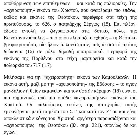
αποθάρρυνση των επιτιθεμένων – και κατά τις πολιορκίες. Την
«αχειροποίητη» εικόνα του Χριστού, που αναφέραμε πιο επάνω,
καθώς και εικόνες της Θεοτόκου, περιέφερε στα τείχη της
πρωτεύουσας, το 626, ο πατριάρχης Σέργιος (15). Επί πλέον,
έδωσε εντολή να ζωγραφίσουν στις δυτικές πύλες της
Κωνσταντινούπολης – από όπου πλησίαζε ο εχθρός – τη Θεοτόκο
βρεφοκρατούσα, οἷα ἥλιον ἀπλανέστατον, ταῖς ἀκτῖσι τό σκότος
διώκοντα (16) σε ρόλο δηλαδή αποτροπαϊκό. Περιφορά της
εικόνας της Παρθένου στα τείχη μαρτυρείται και κατά την
πολιορκία του 717 ( 17).
Μιλήσαμε για την «αχειροποίητη» εικόνα των Καμουλιανών. Η
εικόνα αυτή, μαζί με την «αχειροποίητη» της Εδέσσης – το αγιον
μανδήλιον ή θείον εκμαγείον και τον
σεπτόν
κέραμον (18) είναι οι
πιο σημαντικές από μία ομάδα «αχειροποιήτων» εικόνων του
Χριστού. Οι παλαιότερες εικόνες της κατηγορίας αυτής
εμφανίζονται μετά τα μέσα του ΣΤ’ και κατά τον Ζ’ αι. και είναι
αποκλειστικά εικόνες του Χριστού· αργότερα παρουσιάζονται και
«αχειροποίητες» της Θεοτόκου (βλ. σημ. 221), σπανίως δε και
αγίων.