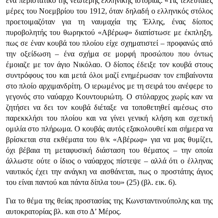
ένα περιστατικό της νεώτερης ελληνικής ιστορίας: «Τις τελευταίες
μέρες του Νοεμβρίου του 1912, όταν δηλαδή ο ελληνικός στόλος
προετοιμαζόταν για τη ναυμαχία της Έλλης, ένας δίοπος
πυροβολητής του θωρηκτού «Αβέρωφ» διαπίστωσε με έκπληξη,
πως σε έναν κουβά του πλοίου είχε σχηματιστεί – προφανώς από
την οξείδωση – ένα σχήμα σε μορφή προσώπου που όντως
έμοιαζε με τον άγιο Νικόλαο. Ο δίοπος έδειξε τον κουβά στους
συντρόφους του και μετά όλοι μαζί ενημέρωσαν τον επιβαίνοντα
στο πλοίο αρχιμανδρίτη. Ο ιερωμένος με τη σειρά του ανέφερε το
γεγονός στο ναύαρχο Κουντουριώτη. Ο στόλαρχος χωρίς καν να
ζητήσει να δει τον κουβά διέταξε να τοποθετηθεί αμέσως στο
παρεκκλήσι του πλοίου και να γίνει γενική κλήση και σχετική
ομιλία στο πλήρωμα. Ο κουβάς αυτός εξακολουθεί και σήμερα να
βρίσκεται στα εκθέματα του θ/κ «Αβέρωφ» για να μας θυμίζει,
όχι βέβαια τη μεταφυσική διάσταση του θέματος – την οποία
άλλωστε ούτε ο ίδιος ο ναύαρχος πίστεψε – αλλά ότι ο έλληνας
ναυτικός έχει την ανάγκη να αισθάνεται, πως ο προστάτης άγιος
του είναι παντού και πάντα δίπλα του» (25) (βλ. εικ. 6).
Για το θέμα της θείας προστασίας της Κωνσταντινούπολης και της
αυτοκρατορίας βλ. και στο Δ’ Μέρος.