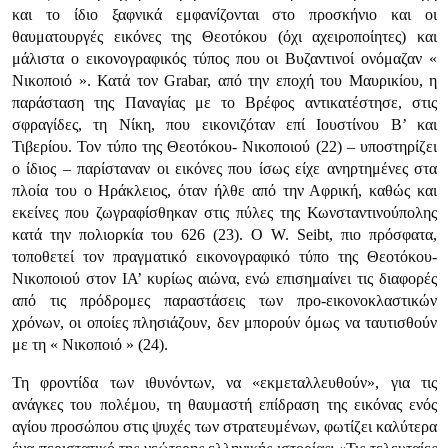
και το ίδιο ξαφνικά εμφανίζονται στο προσκήνιο και οι
θαυματουργές εικόνες της Θεοτόκου (όχι αχειροποίητες) και
μάλιστα ο εικονογραφικός τύπος που οι Βυζαντινοί ονόμαζαν «
Νικοποιό ». Κατά τον Grabar, από την εποχή του Μαυρικίου, η
παράσταση της Παναγίας με το Βρέφος αντικατέστησε, στις
σφραγίδες, τη Νίκη, που εικονιζόταν επί Ιουστίνου Β’ και
Τιβερίου. Τον τύπο της Θεοτόκου- Νικοποιού (22) – υποστηρίζει
ο ίδιος – παρίσταναν οι εικόνες που ίσως είχε ανηρτημένες στα
πλοία του ο Ηράκλειος, όταν ήλθε από την Αφρική, καθώς και
εκείνες που ζωγραφίσθηκαν στις πύλες της Κωνσταντινούπολης
κατά την πολιορκία του 626 (23). Ο W. Seibt, πιο πρόσφατα,
τοποθετεί τον πραγματικό εικονογραφικό τύπο της Θεοτόκου-
Νικοποιού στον ΙΑ’ κυρίως αιώνα, ενώ επισημαίνει τις διαφορές
από τις πρόδρομες παραστάσεις των προ-εικονοκλαστικών
χρόνων, οι οποίες πλησιάζουν, δεν μπορούν όμως να ταυτισθούν
με τη « Νικοποιό » (24).
Τη φροντίδα των ιθυνόντων, να «εκμεταλλευθούν», για τις
ανάγκες του πολέμου, τη θαυμαστή επίδραση της εικόνας ενός
αγίου προσώπου στις ψυχές των στρατευμένων, φωτίζει καλύτερα