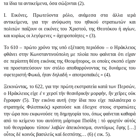
τα ίδια τα αντικείμενα, όσα σώζονται (2).
I. Εικόνες. Πρωτεύοντα ρόλο, ανάμεσα στα άλλα ιερά
αντικείμενα, για την ανύψωση του ηθικού στρατιωτών και
πολιτών παίζουν οι εικόνες του Χριστού, της Θεοτόκου ή αγίων,
και κυρίως οι λεγόμενες « ἀχειροποίητες » (3).
Το 610 – πρώτο χρόνο της υπό εξέταση περιόδου – ο Ηράκλειος
φθάνει στην Κωνσταντινούπολη με πλοία που φαίνεται ότι είχαν
σε περίοπτη θέση εικόνας της Θεομήτορος, οι οποίες σκοπό είχαν
να προστατεύσουν τον στόλο αποθαρρύνοντας τις δυνάμεις του
σφετεριστή Φωκά, ήταν δηλαδή « αποτροπαϊκές » (4).
Ξεκινώντας, το 622, για την πρώτη εκστρατεία κατά των Περσών,
ο Ηράκλειος είχε
ἐ
ν χερσί τήν θεανδρικήν μορφήν, ἥν χεῖρες οὐκ
ἔγραφαν (5). Την εικόνα αυτή (την ίδια που είχε παλαιότερα ο
στρατηγός Φιλιππικός) κρατούσε και έδειχνε στους στρατιώτες
την ώρα που εκφωνούσε τη δημηγορία του, όπως φαίνεται καθαρά
από το κείμενο του αυτόπτη μάρτυρα Πισίδη : τό φριχτόν αὐτός
τοῦ θεογράφου τύπου/ λαβών ἀπεικόνισμα, συντόμως ἔφης […]
οὖτος δέ κοινός βασιλεύς καί δεσπότης… (6) ( εικ. 5).