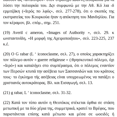
λύσει την πολιορκία του. Δςν συμφωνώ με την Αθ. Κό λια -δ
ερμιτζάκη («Ιερός πο λφός», σελ. 277-278), ότι ο σκοπός της
εκστρατείας του Κουρκούα ήταν η απόκτηση του Μανδηλίου. Για
τον κέραμον, βλ. επόμ., σημ. 251.
(19) Averil c ameron, «Images of Authority », σελ. 29. κ
ωνσταντινίδη, «Η μορφή της Αχειροποιήτου», σελ. 223-225, 237
κ.έ.
(20) Ο G rabar (L ‘ iconoclasme, σελ. 27), ο οποίος χαρακτηρίζει
τον πό­λεμο αυτόν « guerre religieuse » (:θρησκευτικό πόλεμο, όχι
«Ιερό») και κατα­λήγει στο συμπέρασμα, ότι ο πόλεμος εναντίον
των Περσών κτυπά την ασέβεια των Σασσανιδών και του κράτους
τους· το έγκλημα τής ασέβειας είναι υποχρε­ωμένος να πατάξει ο
χριστιανός αυτοκράτορας. Βλ. και Εισαγωγή, σελ. 13.
(21) g rabar, L ‘ iconoclasme, σελ. 31-32.
(22) Κατά τον τύπο αυτόν η Θεοτόκος στέκεται όρθια σε στάση
μετωπική με τα δύο χέρια της, συμμετρικά, κρατεί το Βρέφος, που
παριστάνεται επίσης κατά μέτωπο και μέσα σε ωοειδές ή