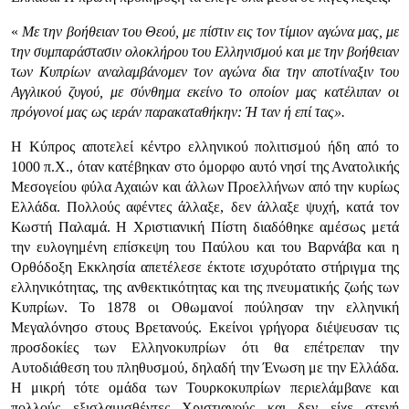
«
Με την βοήθειαν του Θεού, με πίστιν εις τον τίμιον αγώνα μας, με
την συμπαράστασιν ολοκλήρου του Ελληνισμού και με την βοήθειαν
των Κυπρίων αναλαμβάνομεν τον αγώνα δια την αποτίναξιν του
Αγγλικού ζυγού, με σύνθημα εκείνο το οποίον μας κατέλιπαν οι
πρόγονοί μας ως ιεράν παρακαταθήκην: Ή ταν ή επί τας».
Η Κύπρος αποτελεί κέντρο ελληνικού πολιτισμού ήδη από το
1000 π.Χ., όταν κατέβηκαν στο όμορφο αυτό νησί της Ανατολικής
Μεσογείου φύλα Αχαιών και άλλων Προελλήνων από την κυρίως
Ελλάδα. Πολλούς αφέντες άλλαξε, δεν άλλαξε ψυχή, κατά τον
Κωστή Παλαμά. Η Χριστιανική Πίστη διαδόθηκε αμέσως μετά
την ευλογημένη επίσκεψη του Παύλου και του Βαρνάβα και η
Ορθόδοξη Εκκλησία απετέλεσε έκτοτε ισχυρότατο στήριγμα της
ελληνικότητας, της ανθεκτικότητας και της πνευματικής ζωής των
Κυπρίων. Το 1878 οι Οθωμανοί πούλησαν την ελληνική
Μεγαλόνησο στους Βρετανούς. Εκείνοι γρήγορα διέψευσαν τις
προσδοκίες των Ελληνοκυπρίων ότι θα επέτρεπαν την
Αυτοδιάθεση του πληθυσμού, δηλαδή την Ένωση με την Ελλάδα.
Η μικρή τότε ομάδα των Τουρκοκυπρίων περιελάμβανε και
πολλούς εξισλαμισθέντες Χριστιανούς και δεν είχε στενή