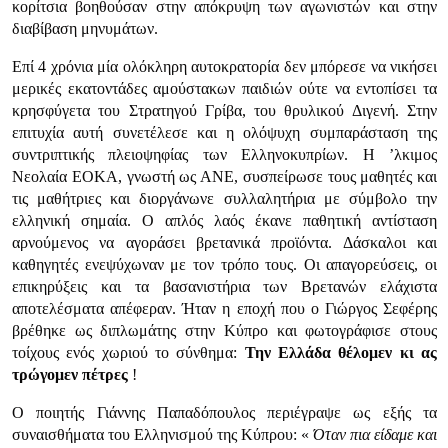
κορίτσια βοηθούσαν στην απόκρυψη των αγωνιστών και στην
διαβίβαση μηνυμάτων.
Επί 4 χρόνια μία ολόκληρη αυτοκρατορία δεν μπόρεσε να νικήσει
μερικές εκατοντάδες αμούστακων παιδιών ούτε να εντοπίσει τα
κρησφύγετα του Στρατηγού Γρίβα, του θρυλικού Διγενή. Στην
επιτυχία αυτή συνετέλεσε και η ολόψυχη συμπαράσταση της
συντριπτικής πλειοψηφίας των Ελληνοκυπρίων. Η ’λκιμος
Νεολαία ΕΟΚΑ, γνωστή ως ΑΝΕ, συσπείρωσε τους μαθητές και
τις μαθήτριες και διοργάνωνε συλλαλητήρια με σύμβολο την
ελληνική σημαία. Ο απλός λαός έκανε παθητική αντίσταση
αρνούμενος να αγοράσει βρετανικά προϊόντα. Δάσκαλοι και
καθηγητές ενεψύχωναν με τον τρόπο τους. Οι απαγορεύσεις, οι
επικηρύξεις και τα βασανιστήρια των Βρετανών ελάχιστα
αποτελέσματα απέφεραν. Ήταν η εποχή που ο Γιώργος Σεφέρης
βρέθηκε ως διπλωμάτης στην Κύπρο και φωτογράφισε στους
τοίχους ενός χωριού το σύνθημα:
Την Ελλάδα θέλομεν κι ας
τρώγομεν πέτρες
!
Ο ποιητής Γιάννης Παπαδόπουλος περιέγραψε ως εξής τα
συναισθήματα του Ελληνισμού της Κύπρου: «
Όταν πια είδαμε και