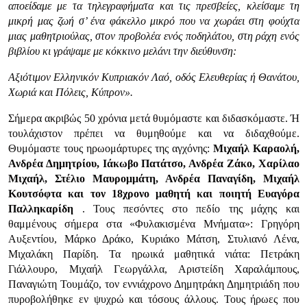
αποείδαμε με τα τηλεγραφήματα και τις πρεσβείες, κλείσαμε τη
μικρή μας ζωή σ’ ένα φάκελλο μικρό που να χωράει στη φούχτα
μιας μαθητριούλας, στον προβολέα ενός ποδηλάτου, στη ράχη ενός
βιβλίου κι γράψαμε με κόκκινο μελάνι την διεύθυνση:
Αξιότιμον Ελληνικόν Κυπριακόν Λαό, οδός Ελευθερίας ή Θανάτου,
Χωριά και Πόλεις, Κύπρον».
Σήμερα ακριβώς 50 χρόνια μετά θυμόμαστε και διδασκόμαστε. Ή
τουλάχιστον πρέπει να θυμηθούμε και να διδαχθούμε.
Θυμόμαστε τους ηρωομάρτυρες της αγχόνης:
Μιχαήλ Καραολή,
Ανδρέα Δημητρίου, Ιάκωβο Πατάτσο, Ανδρέα Ζάκο, Χαρίλαο
Μιχαήλ, Στέλιο Μαυρομμάτη, Ανδρέα Παναγίδη, Μιχαήλ
Κουτσόφτα και τον 18χρονο μαθητή και ποιητή Ευαγόρα
Παλληκαρίδη
. Τους πεσόντες στο πεδίο της μάχης και
θαμμένους σήμερα στα «Φυλακισμένα Μνήματα»: Γρηγόρη
Αυξεντίου, Μάρκο Δράκο, Κυριάκο Μάτση, Στυλιανό Λένα,
Μιχαλάκη Παρίδη. Τα ηρωικά μαθητικά νιάτα: Πετράκη
Γιάλλουρο, Μιχαήλ Γεωργάλλα, Αριστείδη Χαραλάμπους,
Παναγιώτη Τουμάζο, τον εννιάχρονο Δημητράκη Δημητριάδη που
πυροβολήθηκε εν ψυχρώ και τόσους άλλους. Τους ήρωες που