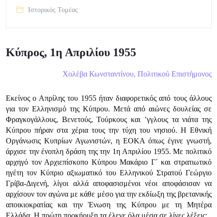
Ιστορικός Τομέας
Κύπρος, 1η Απριλίου 1955
Χολέβα Κωνσταντίνου, Πολιτικού Επιστήμονος
Εκείνος ο Απρίλης του 1955 ήταν διαφορετικός από τους άλλους
για τον Ελληνισμό της Κύπρου. Μετά από αιώνες δουλείας σε
Φραγκογάλλους, Βενετούς, Τούρκους και ’γγλους τα νιάτα της
Κύπρου πήραν στα χέρια τους την τύχη του νησιού. Η Εθνική
Οργάνωσις Κυπρίων Αγωνιστών, η ΕΟΚΑ όπως έγινε γνωστή,
άρχισε την ένοπλη δράση της την 1η Απριλίου 1955. Με πολιτικό
αρχηγό τον Αρχιεπίσκοπο Κύπρου Μακάριο Γ΄ και στρατιωτικό
ηγέτη τον Κύπριο αξιωματικό του Ελληνικού Στρατού Γεώργιο
Γρίβα-Διγενή, λίγοι αλλά αποφασισμένοι νέοι αποφάσισαν να
αρχίσουν τον αγώνα με κάθε μέσο για την εκδίωξη της βρετανικής
αποικιοκρατίας και την Ένωση της Κύπρου με τη Μητέρα
Ελλάδα. Η πρώτη προκήρυξη τα έλεγε όλα μέσα σε λίγες λέξεις: