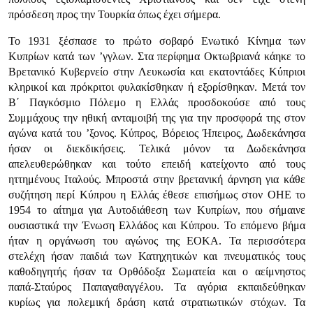
πρόσδεση προς την Τουρκία όπως έχει σήμερα.
Το 1931 ξέσπασε το πρώτο σοβαρό Ενωτικό Κίνημα των
Κυπρίων κατά των ’γγλων. Στα περίφημα Οκτωβριανά κάηκε το
Βρετανικό Κυβερνείο στην Λευκωσία και εκατοντάδες Κύπριοι
κληρικοί και πρόκριτοι φυλακίσθηκαν ή εξορίσθηκαν. Μετά τον
Β΄ Παγκόσμιο Πόλεμο η Ελλάς προσδοκούσε από τους
Συμμάχους την ηθική ανταμοιβή της για την προσφορά της στον
αγώνα κατά του ’ξονος. Κύπρος, Βόρειος Ήπειρος, Δωδεκάνησα
ήσαν οι διεκδικήσεις. Τελικά μόνον τα Δωδεκάνησα
απελευθερώθηκαν και τούτο επειδή κατείχοντο από τους
ηττημένους Ιταλούς. Μπροστά στην βρετανική άρνηση για κάθε
συζήτηση περί Κύπρου η Ελλάς έθεσε επισήμως στον ΟΗΕ το
1954 το αίτημα για Αυτοδιάθεση των Κυπρίων, που σήμαινε
ουσιαστικά την Ένωση Ελλάδος και Κύπρου. Το επόμενο βήμα
ήταν η οργάνωση του αγώνος της ΕΟΚΑ. Τα περισσότερα
στελέχη ήσαν παιδιά των Κατηχητικών και πνευματικός τους
καθοδηγητής ήσαν τα Ορθόδοξα Σωματεία και ο αείμνηστος
παπά-Σταύρος Παπαγαθαγγέλου. Τα αγόρια εκπαιδεύθηκαν
κυρίως για πολεμική δράση κατά στρατιωτικών στόχων. Τα