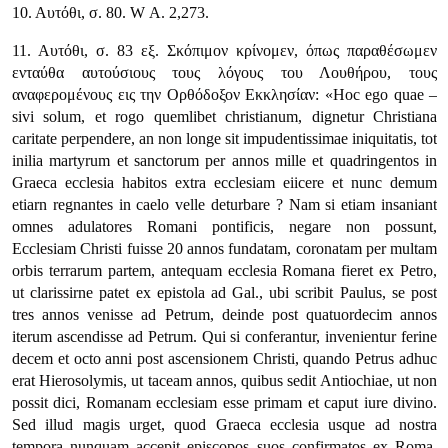
10. Αυτόθι, σ. 80. W Α. 2,273.
11. Αυτόθι, σ. 83 εξ. Σκόπιμον κρίνομεν, όπως παραθέσωμεν
ενταύθα αυτούσιους τους λόγους του Λουθήρου, τους
αναφερομένους εις την Ορθόδοξον Εκκλησίαν:
«Hoc ego quae –
sivi solum, et rogo quemlibet christianum, dignetur Christiana
caritate perpendere, an non longe sit impudentissimae iniquitatis, tot
inilia martyrum et sanctorum per annos mille et quadringentos in
Graeca ecclesia habitos extra ecclesiam eiicere et nunc demum
etiarn regnantes in caelo velle deturbare ? Nam si etiam insaniant
omnes adulatores Romani pontificis, negare non possunt,
Ecclesiam Christi fuisse 20 annos fundatam, coronatam per multam
orbis terrarum partem, antequam ecclesia Romana fieret ex Petro,
ut clarissirne patet ex epistola ad Gal., ubi scribit Paulus, se post
tres annos venisse ad Petrum, deinde post quatuordecim annos
iterum ascendisse ad Petrum. Qui si conferantur, invenientur ferine
decem et octo anni post ascensionem Christi, quando Petrus adhuc
erat Hierosolymis, ut taceam annos, quibus sedit Antiochiae, ut non
possit dici, Romanam ecclesiam esse primam et caput iure divino.
Sed illud magis urget, quod Graeca ecclesia usque ad nostra
tempora nunquam accepit episcopos suos confirmatos ex Roma.