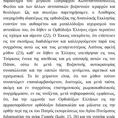
παράδειγμα του μεγάλου Πατριάρχου Κωνσταντινουπόλεως
Φωτίου και των άλλων αντιπαπικών βυζαντινών ιεραρχών και
θεολόγων. Ως και ανωτέρω παρετηρήσαμεν, ο Λούθηρος
υπερημύνθη ιδιαιτέρως της ορθοδοξίας της Ανατολικής Εκκλησίας
εναντίον του αυθαιρέτου και μισαλλόδοξου ισχυρισμού του
αντιπάλου του, ότι δήθεν οι Ορθόδοξοι Έλληνες είχον περιπέσει
εις σχίσμα και αίρεσιν (22). Ο Έκκιος υπεκρίνετο, ότι επίστευεν
εις τον σκοπίμως διαδιδόμενον και καλλεργούμενον παρά τοις
συγχρόνοις αυτώ ως και τοις μεταγενεστέροις Λατίνοις αφελή
μύθον (23), καθ’ ον δήθεν οι Έλληνες υπετάγησαν εις τους
Τούρκους ένεκα της απείθειας και μη υποταγής αυτών εις τον
Πάπαν, ούτω δε μετά της Βυζαντινής αυτοκρατορίας
συναπώλεσαν και την εαυτών πίστιν, γενόμενοι, αιρετικοί και
σχισματικοί. Το δε χείριστον είναι, ότι τον μύθον τούτον
συναντώμεν επαναλαμβανόμενον, δυστυχώς, και μετά ταύτα,
ακόμη και εν συγχρόνοις επιστημονικούς ρωμαιοκαθολικούς
συγγράμμασιν, εν οις τονίζεται, μετά σοβαροφανούς εμφάσεως,
ότι, δια την εμμονήν των Ορθοδόξων Ελλήνων εις την
αρχαιοπαράδοτον ορθόδοξον διδασκαλίαν και μάλιστα εις την
ορθήν περί της εκ του Πατρός εκπορεύσεως του Αγίου Πνεύματος
διδασκαλίαν της αγίας Γραφής (Ιωάν. 15, 26) και της γνησίας ιεράς