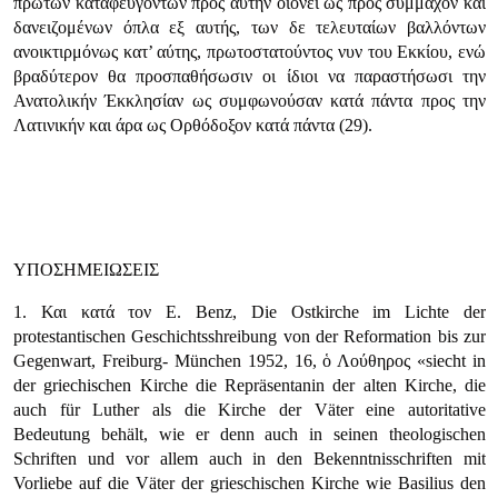
πρώτων καταφευγόντων προς αυτήν οιονεί ως προς σύμμαχον και
δανειζομένων όπλα εξ αυτής, των δε τελευταίων βαλλόντων
ανοικτιρμόνως κατ’ αύτης, πρωτοστατούντος νυν του Εκκίου, ενώ
βραδύτερον θα προσπαθήσωσιν οι ίδιοι να παραστήσωσι την
Ανατολικήν Έκκλησίαν ως συμφωνούσαν κατά πάντα προς την
Λατινικήν και άρα ως Ορθόδοξον κατά πάντα (29).
ΥΠΟΣΗΜΕΙΩΣΕΙΣ
1. Και κατά τον Ε. Benz, Die Ostkirche im Lichte der
protestantischen Geschichtsshreibung von der Reformation bis zur
Gegenwart, Freiburg- München 1952, 16, ὁ Λούθηρος
«siecht in
der griechischen Kirche die Repräsentanin der alten Kirche, die
auch für Luther als die Kirche der Väter eine autoritative
Bedeutung behält, wie er denn auch in seinen theologischen
Schriften und vor allem auch in den Bekenntnisschriften mit
Vorliebe auf die Väter der grieschischen Kirche wie Basilius den