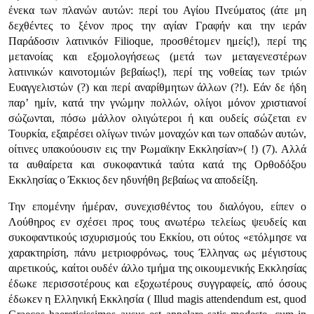
ένεκα των πλανών αυτών: περί του Αγίου Πνεύματος (άτε μη
δεχθέντες το ξένον προς την αγίαν Γραφήν και την ιεράν
Παράδοσιν λατινικόν Filioque, προσθέτομεν ημείς!), περί της
μετανοίας και εξομολογήσεως (μετά των μεταγενεστέρων
λατινικών καινοτομιών βεβαίως!), περί της νοθείας των τριών
Ευαγγελιστών (?) και περί αναρίθμητων άλλων (?!). Εάν δε ήδη
παρ’ ημίν, κατά την γνώμην πολλών, ολίγοι μόνον χριστιανοί
σώζωνται, πόσω μάλλον ολιγώτεροι ή και ουδείς σώζεται εν
Τουρκία, εξαιρέσει ολίγων τινών μοναχών και των οπαδών αυτών,
οίτινες υπακούουσιν εις την Ρωμαϊκην Εκκλησίαν»
( !) (7). Αλλά
τα αυθαίρετα και συκοφαντικά ταύτα κατά της Ορθοδόξου
Εκκλησίας ο Έκκιος δεν ηδυνήθη βεβαίως να αποδείξη.
Την επομένην ήμέραν, συνεχισθέντος του διαλόγου, είπεν ο
Λούθηρος εν σχέσει προς τους ανωτέρω τελείως ψευδείς και
συκοφαντικούς ισχυρισμούς του Εκκίου, οτι ούτος
«ετόλμησε να
χαρακτηρίση, πάνυ μετριοφρόνως, τους Έλληνας ως μέγιστους
αιρετικούς, καίτοι ουδέν άλλο τμήμα της οικουμενικής Εκκλησίας
έδωκε περισσοτέρους και εξοχωτέρους συγγραφείς, από όσους
έδωκεν η Ελληνική Εκκλησία ( Illud magis attendendum est, quod