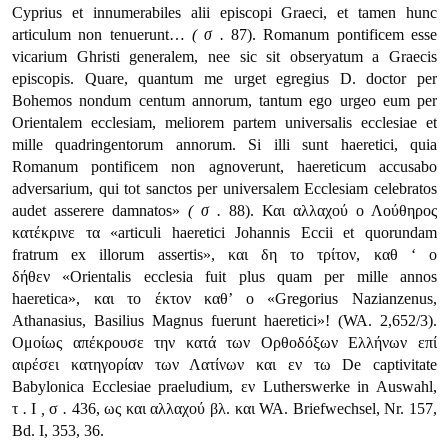
Cyprius et innumerabiles alii episcopi Graeci, et tamen hunc
articulum non tenuerunt…
(
σ
.
87). Romanum pontificem esse
vicarium Ghristi generalem, nee sic sit obseryatum a Graecis
episcopis. Quare, quantum me urget egregius D. doctor per
Bohemos nondum centum anno­rum, tantum ego urgeo eum per
Orientalem ecclesiam, meliorem partem universalis ecclesiae et
mille quadringentorum annorum. Si illi sunt haeretici, quia
Romanum pontificem non agnoverunt, haereticum accusabo
adversarium, qui tot sanctos per universalem Ecclesiam celebratos
audet asserere damnatos»
(
σ
.
88). Και αλλαχού ο Λούθηρος
κατέκρινε τα
«articuli haeretici Johannis Eccii et quorundam
fratrum ex illorum assertis»
, και δη το τρίτον, καθ ‘ ο
δήθεν
«Orientalis ecclesia fuit plus quam per mille annos
haeretica»
, και το έκτον καθ’ ο
«Gregorius Nazianzenus,
Athanasius, Basilius Magnus fuerunt haeretici»
! (WA. 2,652/3).
Ομοίως απέκρουσε την κατά των Ορθοδόξων Ελλήνων επί
αιρέσει κατηγορίαν των Λατίνων και εν τω De captivitate
Babylonica Ecclesiae praeludium, εν Lutherswerke in Auswahl,
τ
.
Ι
,
σ
.
436, ως και αλλαχού βλ. και WA. Briefwechsel, Nr. 157,
Bd. I, 353, 36.