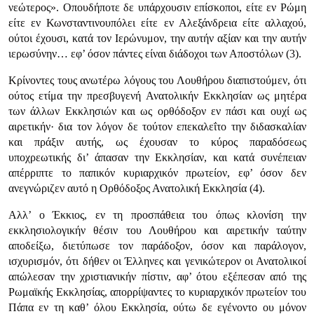
νεώτερος»
. Οπουδήποτε δε υπάρχουσιν επίσκοποι, είτε εν Ρώμη
είτε εν Κωνσταντινουπόλει είτε εν Αλεξάνδρεια είτε αλλαχού,
ούτοι έχουσι, κατά τον Ιερώνυμον, την αυτήν αξίαν και την αυτήν
ιερωσύνην… εφ’ όσον πάντες είναι διάδοχοι των Αποστόλων (3).
Κρίνοντες τους ανωτέρω λόγους του Λουθήρου διαπιστούμεν, ότι
ούτος ετίμα την πρεσβυγενή Ανατολικήν Εκκλησίαν ως μητέρα
των άλλων Εκκλησιών και ως ορθόδοξον εν πάσι και ουχί ως
αιρετικήν· δια τον λόγον δε τούτον επεκαλεΐτο την διδασκαλίαν
και πράξιν αυτής, ως έχουσαν το κύρος παραδόσεως
υποχρεωτικής δι’ άπασαν την Εκκλησίαν, και κατά συνέπειαν
απέρριπτε το παπικόν κυριαρχικόν πρωτείον, εφ’ όσον δεν
ανεγνώριζεν αυτό η Ορθόδοξος Ανατολική Εκκλησία (4).
Αλλ’ ο Έκκιος, εν τη προσπάθεια του όπως κλονίση την
εκκλησιολογικήν θέσιν του Λουθήρου και αιρετικήν ταύτην
αποδείξω, διετύπωσε τον παράδοξον, όσον και παράλογον,
ισχυρισμόν, ότι δήθεν οι Έλληνες και γενικώτερον οι Ανατολικοί
απώλεσαν την χριστιανικήν πίστιν, αφ’ ότου εξέπεσαν από της
Ρωμαϊκής Εκκλησίας, απορρίψαντες το κυριαρχικόν πρωτείον του
Πάπα εν τη καθ’ όλου Εκκλησία, ούτω δε εγένοντο ου μόνον