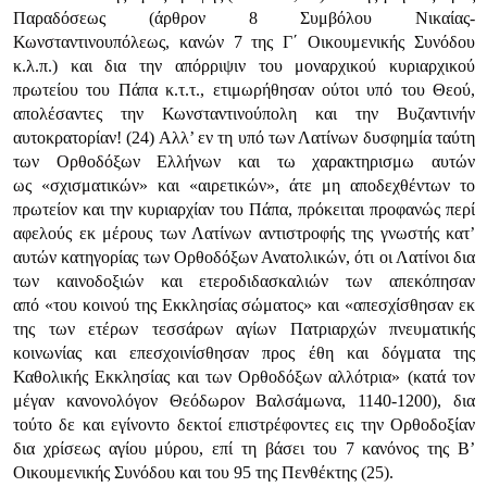
Παραδόσεως (άρθρον 8 Συμβόλου Νικαίας-
Κωνσταντινουπόλεως, κανών 7 της Γ΄ Οικουμενικής Συνόδου
κ.λ.π.) και δια την απόρριψιν του μοναρχικού κυριαρχικού
πρωτείου του Πάπα κ.τ.τ., ετιμωρήθησαν ούτοι υπό του Θεού,
απολέσαντες την Κωνσταντινούπολη και την Βυζαντινήν
αυτοκρατορίαν! (24) Αλλ’ εν τη υπό των Λατίνων δυσφημία ταύτη
των Ορθοδόξων Ελλήνων και τω χαρακτηρισμω αυτών
ως
«σχισματικών»
και
«αιρετικών»
, άτε μη αποδεχθέντων το
πρωτείον και την κυριαρχίαν του Πάπα, πρόκειται προφανώς περί
αφελούς εκ μέρους των Λατίνων αντιστροφής της γνωστής κατ’
αυτών κατηγορίας των Ορθοδόξων Ανατολικών, ότι οι Λατίνοι δια
των καινοδοξιών και ετεροδιδασκαλιών των απεκόπησαν
από
«του κοινού της Εκκλησίας σώματος»
και
«απεσχίσθησαν εκ
της των ετέρων τεσσάρων αγίων Πατριαρχών πνευματικής
κοινωνίας και επεσχοινίσθησαν προς έθη και δόγματα της
Καθολικής Εκκλησίας και των Ορθοδόξων αλλότρια»
(κατά τον
μέγαν κανονολόγον Θεόδωρον Βαλσάμωνα, 1140-1200), δια
τούτο δε και εγίνοντο δεκτοί επιστρέφοντες εις την Ορθοδοξίαν
δια χρίσεως αγίου μύρου, επί τη βάσει του 7 κανόνος της Β’
Οικουμενικής Συνόδου και του 95 της Πενθέκτης (25).