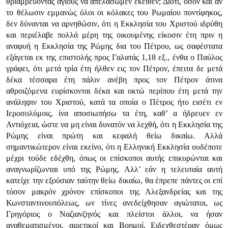
θριαμβεύοντας αγίους να απελάσωμεν εκείθεν; Διότι, όσον και αν
το θέλωσιν εμμανώς όλοι οι κόλακες του Ρωμαίου ποντίφηκος,
δεν δύνανται να αρνηθώσιν, ότι η Εκκλησία του Χριστού ιδρύθη
και περιέλαβε πολλά μέρη της οικουμένης είκοσιν έτη πριν η
αναφυή η Εκκλησία της Ρώμης δια του Πέτρου, ως σαφέστατα
εξάγεται εκ της επιστολής προς Γαλατάς 1,18 εξ., ένθα ο Παύλος
γράφει, ότι μετά τρία έτη ήλθεν εις τον Πέτρον, έπειτα δε μετά
δέκα τέσσαρα έτη πάλιν ανέβη προς τον Πέτρον άτινα
αθροιζόμενα ευρίσκονται δέκα και οκτώ περίπου έτη μετά την
ανάληψιν του Χριστού, κατά τα οποία ο Πέτρος ήτο εισέτι εν
Ιεροσολύμοις, ίνα αποσιωπήσω τα έτη, καθ’ α ήδρευεν εν
Αντιόχεια, ώστε να μη είναι δυνατόν να λεχθή, ότι η Εκκλησία της
Ρώμης είναι πρώτη και κεφαλή θείω δικαίω. Αλλά
σημαντικώτερον είναι εκείνο, ότι η Ελληνική Εκκλησία ουδέποτε
μέχρι τούδε εδέχθη, όπως οι επίσκοποι αυτής επικυρώνται και
αναγνωρίζωνται υπό της Ρώμης. Αλλ’ εάν η τελευταία αυτή
κατείχε την εξούσιαν ταύτην θείω δικαίω, θα έπρεπε πάντες οι επί
τόσον μακρόν χρόνον επίσκοποι της Αλεξανδρείας και της
Κωνσταντινουπόλεως, ων τίνες ανεδείχθησαν αγιώτατοι, ως
Γρηγόριος ο Ναζιανζηνός και πλείστοι άλλοι, να ήσαν
αναθεματισμένοι, αιρετικοί και Βοημοί. Ειδεχθεστέραν όμως