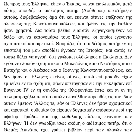
Ως προς τους Έλληνας, είπεν ο Έκκιος,
«είναι εκπληκτικόν, μετά
πόσης σπουδής ο αιδέσιμος πατήρ (Λούθηρος) υπεστήριξεν
αυτούς, διαβεβαιώσας άμα ότι και εκείνοι οίτινες επέζησαν της
αλώσεως της Κωνσταντινουπόλεως και ήλθον εις την Ιταλίαν
ήσαν χρηστοί. Δια τούτο βλέπω εμαυτόν εξηναγκασμένον να
δείξω και να κατονομάσω τους Έλληνας, οι οποίοι εγένοντο
σχισματικοί και αιρετικοί. Θαυμάζω, ότι ο αιδέσιμος πατήρ εν τη
επιστολή του μου αποδίδει άγνοιαν της Ιστορίας, και αυτός εν
τούτω θέλει να αγνοή, ό,τι γινώσκει ολόκληρος ή Εκκλησία. Δεν
εγένοντο λοιπόν σχισμα­τικοί ο Μακεδόνιος και ο Νεστόριος και ο
Ευτυχής και ο Ακάκιος και ο Ιωάννης Κωνσταντινουπόλεως, και
δεν ήσαν οι Έλληνες εκείνοι, οίτινες, αφού επί μακρδν είχον
εμμείνει εν τω σχίσματι, πάλιν υπετάγησαν εις την Εκκλησιαν επί
Ευγενίου IV εν τη συνόδω της Φλωρεντίας, έστω και αν εν τη
σκληροτραχήλω απιστία αυτών επανήλθον παρευθύς εις τον ίδιον
αυτών έμετον; ‘Αλλως τε, εάν οι Έλληνες δεν ήσαν σχισματικοί
και αιρετικοί, ουδεμίαν θα είχομεν δογματικήν απόφασιν περί της
υψίστης Τριάδος και της καθολικής πίστεως εναντίον των
Ελλήνων. Ή δεν γνωρίζει ίσως ακόμη ο αιδέσιμος πατήρ, ότι ο
Θωμάς Ακινάτος έχει γράψει βιβλίον περί των πλανών των