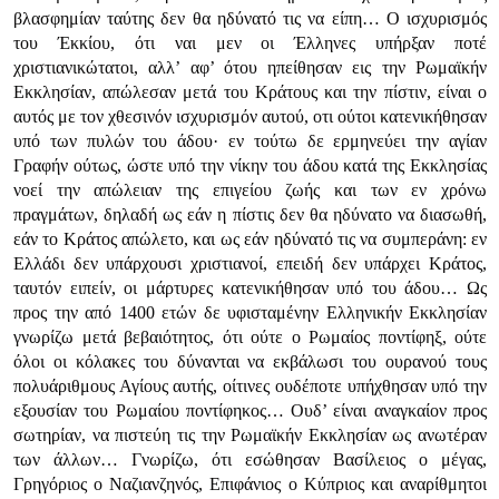
βλασφημίαν ταύτης δεν θα ηδύνατό τις να είπη… Ο ισχυρισμός
του Έκκίου, ότι ναι μεν οι Έλληνες υπήρξαν ποτέ
χριστιανικώτατοι, αλλ’ αφ’ ότου ηπείθησαν εις την Ρωμαϊκήν
Εκκλησίαν, απώλεσαν μετά του Κράτους και την πίστιν, είναι ο
αυτός με τον χθεσινόν ισχυρισμόν αυτού, οτι ούτοι κατενικήθησαν
υπό των πυλών του άδου· εν τούτω δε ερμηνεύει την αγίαν
Γραφήν ούτως, ώστε υπό την νίκην του άδου κατά της Εκκλησίας
νοεί την απώλειαν της επιγείου ζωής και των εν χρόνω
πραγμάτων, δηλαδή ως εάν η πίστις δεν θα ηδύνατο να διασωθή,
εάν το Κράτος απώλετο, και ως εάν ηδύνατό τις να συμπεράνη: εν
Ελλάδι δεν υπάρχουσι χριστιανοί, επειδή δεν υπάρχει Κράτος,
ταυτόν ειπείν, οι μάρτυρες κατενικήθησαν υπό του άδου… Ως
προς την από 1400 ετών δε υφισταμένην Ελληνικήν Εκκλησίαν
γνωρίζω μετά βεβαιότητος, ότι ούτε ο Ρωμαίος ποντίφηξ, ούτε
όλοι οι κόλακες του δύνανται να εκβάλωσι του ουρανού τους
πολυάριθμους Αγίους αυτής, οίτινες ουδέποτε υπήχθησαν υπό την
εξουσίαν του Ρωμαίου ποντίφηκος… Ουδ’ είναι αναγκαίον προς
σωτηρίαν, να πιστεύη τις την Ρωμαϊκήν Εκκλησίαν ως ανωτέραν
των άλλων… Γνωρίζω, ότι εσώθησαν Βασίλειος ο μέγας,
Γρηγόριος ο Ναζιανζηνός, Επιφάνιος ο Κύπριος και αναρίθμητοι