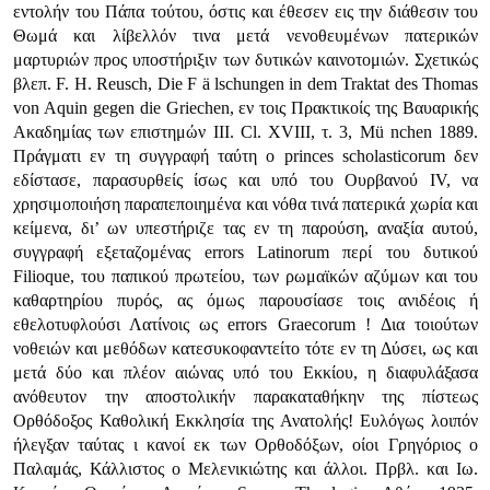
εντολήν του Πάπα τούτου, όστις και έθεσεν εις την διάθεσιν του
Θωμά και λίβελλόν τινα μετά νενοθευμένων πατερικών
μαρτυριών προς υποστήριξιν των δυτικών καινοτομιών. Σχετικώς
βλεπ. F. H. Reusch, Die F ä lschungen in dem Traktat des Thomas
von Aquin gegen die Griechen, εν τοις Πρακτικοίς της Βαυαρικής
Ακαδημίας των επιστημών III. Cl. XVIII, τ. 3, Μü nchen 1889.
Πράγματι εν τη συγγραφή ταύτη ο princes scholasticorum δεν
εδίστασε, παρασυρθείς ίσως και υπό του Ουρβανού IV, να
χρησιμοποιήση παραπεποιημένα και νόθα τινά πατερικά χωρία και
κείμενα, δι’ ων υπεστήριζε τας εν τη παρούση, αναξία αυτού,
συγγραφή εξεταζομένας errors Latinorum περί του δυτικού
Filioque, του παπικού πρωτείου, των ρωμαϊκών αζύμων και του
καθαρτηρίου πυρός, ας όμως παρουσίασε τοις ανιδέοις ή
εθελοτυφλούσι Λατίνοις ως errors Graecorum ! Δια τοιούτων
νοθειών και μεθόδων κατεσυκοφαντείτο τότε εν τη Δύσει, ως και
μετά δύο και πλέον αιώνας υπό του Εκκίου, η διαφυλάξασα
ανόθευτον την αποστολικήν παρακαταθήκην της πίστεως
Ορθόδοξος Καθολική Εκκλησία της Ανατολής! Ευλόγως λοιπόν
ήλεγξαν ταύτας ι κανοί εκ των Ορθοδόξων, οίοι Γρηγόριος ο
Παλαμάς, Κάλλιστος ο Μελενικιώτης και άλλοι. Πρβλ. και Ιω.