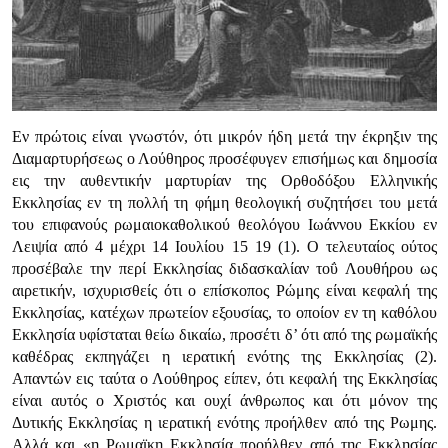
Εν πρώτοις είναι γνωστόν, ότι μικρόν ήδη μετά την έκρηξιν της
Διαμαρτυρήσεως ο Λούθηρος προσέφυγεν επισήμως και δημοσία
εις την αυθεντικήν μαρτυρίαν της Ορθοδόξου Ελληνικής
Εκκλησίας εν τη πολλή τη φήμη θεολογική συζητήσει του μετά
του επιφανούς ρωμαιοκαθολικού θεολόγου Ιωάννου Εκκίου εν
Λειψία από 4 μέχρι 14 Ιουλίου 15 19 (1). Ο τελευταίος ούτος
προσέβαλε την περί Εκκλησίας διδασκαλίαν τοΰ Λουθήρου ως
αιρετικήν, ισχυρισθείς ότι ο επίσκοπος Ρώμης είναι κεφαλή της
Εκκλησίας, κατέχων πρωτείον εξουσίας, το οποίον εν τη καθόλου
Εκκλησία υφίσταται θείω δικαίω, προσέτι δ’ ότι από της ρωμαϊκής
καθέδρας εκπηγάζει η ιερατική ενότης της Εκκλησίας (2).
Απαντών εις ταύτα ο Λούθηρος είπεν, ότι κεφαλή της Εκκλησίας
είναι αυτός ο Χριστός και ουχί άνθρωπος και ότι μόνον της
Δυτικής Εκκλησίας η ιερατική ενότης προήλθεν από της Ρωμης.
Αλλά και
«η Ρωμαϊκη Εκκλησία προήλθεν από της Εκκλησίας