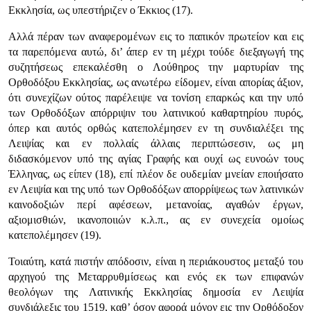
Εκκλησία, ως υπεστήριζεν ο Έκκιος (17).
Αλλά πέραν των αναφερομένων εις το παπικόν πρωτείον και εις
τα παρεπόμενα αυτώ, δι’ άπερ εν τη μέχρι τούδε διεξαγωγή της
συζητήσεως επεκαλέσθη ο Λούθηρος την μαρτυρίαν της
Ορθοδόξου Εκκλησίας, ως ανωτέρω είδομεν, είναι απορίας άξιον,
ότι συνεχίζων ούτος παρέλειψε να τονίση επαρκώς και την υπό
των Ορθοδόξων απόρριψιν του λατινικού καθαρτηρίου πυρός,
όπερ και αυτός ορθώς κατεπολέμησεν εν τη συνδιαλέξει της
Λειψίας και εν πολλαίς άλλαις περιπτώσεσιν, ως μη
διδασκόμενον υπό της αγίας Γραφής και ουχί ως ευνοών τους
Έλληνας, ως είπεν (18), επί πλέον δε ουδεμίαν μνείαν εποιήσατο
εν Λειψία και της υπό των Ορθοδόξων απορρίψεως των λατινικών
καινοδοξιών περί αφέσεων, μετανοίας, αγαθών έργων,
αξιομισθιών, ικανοποιιών κ.λ.π., ας εν συνεχεία ομοίως
κατεπολέμησεν (19).
Τοιαύτη, κατά πιστήν απόδοσιν, είναι η περιάκουστος μεταξύ του
αρχηγού της Μεταρρυθμίσεως και ενός εκ των επιφανών
θεολόγων της Λατινικής Εκκλησίας δημοσία εν Λειψία
συνδιάλεξις του 1519, καθ’ όσον αφορά μόνον εις την Ορθόδοξον