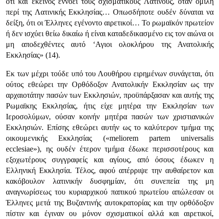
ότι και εκείνος εννοεί τους σχισματικούς Λατίνους, όταν ομιλή
περί της Λατινικής Εκκλησίας… Οπωσδήποτε ουδέν δύναται να
δείξη, ότι οι Έλληνες εγένοντο αιρετικοί… Το ρωμαϊκόν πρωτείον
ή δεν ισχύει θείω δικαίω ή είναι καταδεδικασμένο εις τον αιώνα οι
μη αποδεχθέντες αυτό ‘Αγιοι ολοκλήρου της Ανατολικής
Εκκλησίας»
(14).
Εκ των μέχρι τούδε υπό του Λουθήρου ειρημένων συνάγεται, ότι
ούτος εθεώρει την Ορθόδοξον Ανατολικήν Εκκλησίαν ως την
αρχαιοτάτην πασών των Εκκλησιών, προϋπάρξασαν και αυτής της
Ρωμαϊκης Εκκλησίας, ήτις είχε μητέρα την Εκκλησίαν των
Ιεροσολύμων, ούσαν κοινήν μητέρα πασών των χριστιανικών
Εκκλησιών. Επίσης εθεώρει αυτήν ως το καλύτερον τμήμα της
οικουμενικής Εκκλησίας (
«meliorem partem universalis
ecclesiae»
), ης ουδέν έτερον τμήμα έδωκε περισσοτέρους και
εξοχωτέρους συγγραφείς και αγίους, από όσους έδωκεν η
Ελληνική Εκκλησία. Τέλος, αφού απέρριψε την αυθαίρετον και
κακόβουλον λατινικήν δυσφημίαν, ότι συνεπεία της μη
αναγνωρίσεως του κυριαρχικού παπικού πρωτείου απώλεσαν οι
Έλληνες μετά της Βυζαντινής αυτοκρατορίας και την ορθόδοξον
πίστιν και έγιναν ου μόνον σχισματικοί αλλά και αιρετικοί,