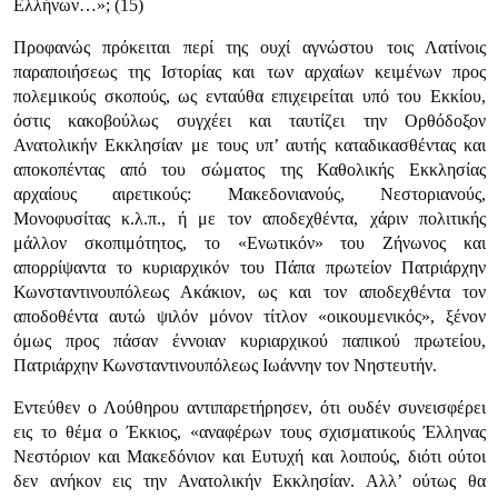
Ελλήνων…»
; (15)
Προφανώς πρόκειται περί της ουχί αγνώστου τοις Λατίνοις
παραποιήσεως της Ιστορίας και των αρχαίων κειμένων προς
πολεμικούς σκοπούς, ως ενταύθα επιχειρείται υπό του Εκκίου,
όστις κακοβούλως συγχέει και ταυτίζει την Ορθόδοξον
Ανατολικήν Εκκλησίαν με τους υπ’ αυτής καταδικασθέντας και
αποκοπέντας από του σώματος της Καθολικής Εκκλησίας
αρχαίους αιρετικούς: Μακεδονιανούς, Νεστοριανούς,
Μονοφυσίτας κ.λ.π., ή με τον αποδεχθέντα, χάριν πολιτικής
μάλλον σκοπιμότητος, το
«Ενωτικόν»
του Ζήνωνος και
απορρίψαντα το κυριαρχικόν του Πάπα πρωτείον Πατριάρχην
Κωνσταντινουπόλεως Ακάκιον, ως και τον αποδεχθέντα τον
αποδοθέντα αυτώ ψιλόν μόνον τίτλον
«οικουμενικός»
, ξένον
όμως προς πάσαν έννοιαν κυριαρχικού παπικού πρωτείου,
Πατριάρχην Κωνσταντινουπόλεως Ιωάννην τον Νηστευτήν.
Εντεύθεν ο Λούθηρου αντιπαρετήρησεν, ότι ουδέν συνεισφέρει
εις το θέμα ο Έκκιος,
«αναφέρων τους σχισματικούς Έλληνας
Νεστόριον και Μακεδόνιον και Ευτυχή και λοιπούς, διότι ούτοι
δεν ανήκον εις την Ανατολικήν Εκκλησίαν. Αλλ’ ούτως θα