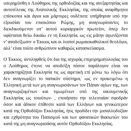
υπερημύνθη ο Λούθηρος της ορθοδοξίας και της ανεξαρτησίας και
αυτοτέλειας της Ανατολικής Εκκλησίας, της οποίας αναρίθμητοι
επίσκοποι και άγιοι και μάρτυρες ουδέποτε υπήχθησαν υπό την
εξουσίαν του επισκόπου Ρώμης, μη αναγνωρίσαντες το
διεκδικούμενον υπ’ αυτού κυριαρχικόν πρωτείον, όπερ δεν
υφίσταται θείω δικαίω εν τη Εκκλησία, ως εις μάτην αγωνίζονται
ν’ αποδείξωσιν ο Έκκιος και οι λοιποί ρωμαιοκαθολικοί θεολόγοι,
αλλ’ είναι τούτο ανθρώπινον καθαρώς κατασκεύασμα.
Ο Έκκιος, αντιληφθείς ότι δια της ισχυράς επιχειρηματολογίας του
ο Λούθηρος έτεινε να αποδείξη πόσον παράλογον είναι να
χαρακτηρίζηται Εκκλησία τις ως αιρετική επί μόνω τω λόγω ότι
δεν αναγνωρίζει το παπικόν σύστημα, -ως εν προκειμένω η
Ελληνική μετά των μη αναγνωρισάντων τον Πάπαν αγίων της, των
αναγνωριζομένων και τιμωμένων υπό της οικουμενικής
Εκκλησίας ως τοιούτων- , εποιήσατο την τελευταίαν σφοδράν
όσον και άδικον έπίθεσιν κατά των Ελλήνων και γενικώτερον
κατά της Ορθοδόξου Εκκλησίας, ήτις προδίδει την μισαλλοδοξίαν
και εχθρότητα του Παπισμού και των φανατικών θιασωτών του
κατά της μη αναγνωρισάσης αυτόν Ορθοδόξου Εκκλησίας.