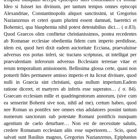
Ideo si fuisset ius divinum, per tantum tempus omnes episcopi
Alexandriae, Constantinopolis aliquot sanctissimi, ut Gregorius
Nazianzenus et ceteri quam plurimi essent damnati, haeretici et
Bohemici, qua blasphemia nihil potest detestabilius dici… ( σ.83).
Quod Graecos olirn confitetur christianissimos, postea recedentes
ab Romanae ecclesiae obedientia fidem cum imperio perdidisse,
idem est, quod heri dixit eadem auctoritate Ecciana, praevaluisse
adversus eos portas inferi, sic tractans scripturas, ut intelligat per
praevalentiam inferorum adversus Bcclesiam terrenae vitae et
rerum temporalium amissionem. Bellissima glossa certe, quasi non
potuerit fides permanere amisso imperio et ita liceat divinare, quod
nulli in Graecia sint christiani, quia nullum imperium.Eadem
ratione diceret, et martyres ab inferis esse superatos…
(
σ. 84).
Graecam ecclesiam mille et quadringentorum annorum, (sive cum
ea senserint Bohemi sive non, nihil ad me), certum habeo, quod
nee Roman us pontifex nee omnes eius adulatores possint tantum
numerum sanctorum sub potestate Romani pontificis nunquam
agentium de caelo deturbare… Non est de necessitate salutis,
credere Romanam ecclesiam aliis esse superiorem… Scio, quod
salvati sunt Basilius magnus, Gregorius Nazianzenus, Epiphanius