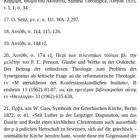
Καρμίρη, Θωμά του Ακινάτου, Summa Theologica, Αθήναι 1935,
τ. Ι, 1, σ. 34.
17. Ο. Seitz, μν. ε. σ. 111. WA. 2,297.
18. Αυτόθι, σ. 114, 115, 126.
19. Αυτόθι, σ. 144 εξ.
20. Αυτόθι, σ. 174 εξ. Περί των τελευταίων τούτων βλ. την
μελέτην του Ρ. Ε. Persson, Glaube und Werke in der Ostkirche.
Der Beitrag der orthodoxen Theologie zum Problem des
Synergismus als kritische Frage an die reformatorische Theologie,
εν
«Μ aterialdienst des Konfessionskundlichen Instituts»
, Β
ensheim 13 (1962) 81-87, ως και ημετέραν βιβλιοκρισίαν αύτης
εν
«Θεολογία»
33 (1962) 635-638.
21. Πρβλ. και W. Gass, Symbolik der Griechischen Kirche, Berlin
1872, σ. 41:
«Seit Luther in der Leipziger Disputation, um das
Dasein und Recht eines kirchlichen Christentums auch ausserhalb
der p ä pstlichen Herrschaft zu beweisen, sich auf die griechisch –
orientalische Kirche berufen hatte, wurde diese ein Gegenstand der