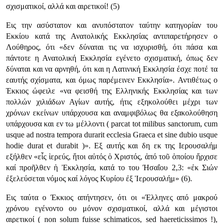
σχισματικοί, αλλά και αιρετικοί! (5)
Εις την ασύστατον και ανυπόστατον ταύτην κατηγορίαν του
Εκκίου κατά της Ανατολικής Εκκλησίας αντιπαρετήρησεν ο
Λούθηρος, ότι
«δεν δύναται τις να ισχυρισθή, ότι πάσα και
πάντοτε η Ανατολική Εκκλησία εγένετο σχισματική, όπως δεν
δύναται και να αρνηθή, ότι και η Λατινική Εκκλησία έσχε ποτέ τα
εαυτής σχίσματα, και όμως παρέμεινεν Εκκλησία»
. Αντιθέτως ο
Έκκιος ώφειλε
«να φεισθή της Ελληνικής Εκκλησίας και των
πολλών χιλιάδων Αγίων αυτής, ήτις εξηκολούθει μέχρι των
χρόνων εκείνων υπάρχουσα και αναμφιβόλως θα εξακολούθηση
υπάρχουσα και εν τω μέλλοντι ( parcat tot milibus sanctorum, cum
usque ad nostra tempora durarit ecclesia Graeca et sine dubio usque
hodie durat et durabit )»
. Eξ αυτής και δη εκ της Ιερουσαλήμ
εξήλθεν
«εἷς ἱερεύς, ἤτοι αὐτός ὁ Χριστός, ἀπό τοῦ ὁποίου ἤρχισε
καί προῆλθεν ἡ Ἐκκλησία, κατά το του Ήσαΐου 2,3: «ἐκ Σιών
ἐξελεύσεται νόμος καί λόγος Κυρίου ἐξ Ἱερουσαλήμ» (6).
Εις ταύτα ο Έκκιος απήντησεν, ότι οι
«Έλληνες από μακρού
χρόνου εγένοντο ου μόνον σχισματικοί, αλλά και μέγιστοι
αιρετικοί ( non solum fuisse schimaticos, sed haereticissimos !),