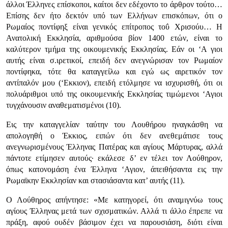
άλλοι Έλληνες επίσκοποι, καίτοι δεν εδέχοντο το άρθρον τούτο…
Επίσης δεν ήτο δεκτόν υπό των Ελλήνων επισκόπων, ότι ο
Ρωμαίος ποντίφηξ είναι γενικός επίτροπος τοΰ Χρισούυ… Η
Ανατολική Εκκλησία, αριθμούσα βίον 1400 ετών, είναι το
καλύτερον τμήμα της οικουμενικής Εκκλησίας. Εάν οι ‘Α γιοι
αυτής είναι σ.ιρετικοί, επειδή δεν ανεγνώρισαν τον Ρωμαίον
ποντίφηκα, τότε θα καταγγείλω και εγώ ως αιρετικόν τον
αντίπαλόν μου (‘Εκκιον), επειδή ετόλμησε να ισχυρισθή, ότι οι
πολυάριθμοι υπό της οικουμενικής Εκκλησίας τιμώμενοι ‘Αγιοι
τυγχάνουσιν αναθεματισμένοι (10).
Εις την καταγγελίαν ταύτην του Λουθήρου ηναγκάσθη να
απολογηθή ο Έκκιος, ειπών ότι δεν ανεθεμάτισε τους
ανεγνωρισμένους Έλληνας Πατέρας και αγίους Μάρτυρας, αλλά
πάντοτε ετίμησεν αυτούς· εκάλεσε δ’ εν τέλει τον Λούθηρον,
όπως κατονομάση ένα Έλληνα ‘Αγιον, άπειθήσαντα εις την
Ρωμαϊκην Εκκλησίαν και στασιάσαντα κατ’ αυτής (11).
Ο Λούθηρος απήντησε:
«Με κατηγορεί, ότι αναμιγνύω τους
αγίους Έλληνας μετά των σχισματικών. Αλλά τι άλλο έπρεπε να
πράξη, αφού ουδέν βάσιμον έχει να παρουσιάση, διότι είναι