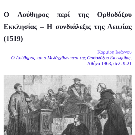
Ο Λούθηρος περί της Ορθοδόξου
Εκκλησίας – H συνδιάλεξις της Λειψίας
(1519)
Καρμίρη Ιωάννου
Ο Λούθηρος και ο Μελάγχθων περί της Ορθοδόξου Εκκλησίας
,
Αθήνα 1963, σελ. 9-21