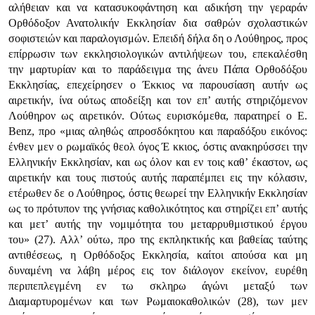
αλήθειαν και να κατασυκοφάντηση και αδικήση την γεραράν
Ορθόδοξον Ανατολικήν Εκκλησίαν δια σαθρών σχολαστικών
σοφιστειών και παραλογισμών. Επειδή δήλα δη ο Λούθηρος, προς
επίρρωσιν των εκκλησιολογικών αντιλήψεων του, επεκαλέσθη
την μαρτυρίαν και το παράδειγμα της άνευ Πάπα Ορθοδόξου
Εκκλησίας, επεχείρησεν ο Έκκιος να παρουσίαση αυτήν ως
αιρετικήν, ίνα ούτως αποδείξη και τον επ’ αυτής στηριζόμενον
Λούθηρον ως αιρετικόν. Ούτως ευρισκόμεθα, παρατηρεί ο E.
Benz, προ
«μιας αληθώς απροσδόκητου και παραδόξου εικόνος:
ένθεν μεν ο ρωμαϊκός θεολ όγος Έ κκιος, όστις ανακηρύσσει την
Ελληνικήν Εκκλησίαν, και ως όλον και εν τοις καθ’ έκαστον, ως
αιρετικήν και τους πιστούς αυτής παραπέμπει εις την κόλασιν,
ετέρωθεν δε ο Λούθηρος, όστις θεωρεί την Ελληνικήν Εκκλησίαν
ως το πρότυπον της γνήσιας καθολικότητος και στηρίζει επ’ αυτής
και μετ’ αυτής την νομιμότητα του μεταρρυθμιστικού έργου
του»
(27). Αλλ’ ούτω, προ της εκπληκτικής και βαθείας ταύτης
αντιθέσεως, η Ορθόδοξος Εκκλησία, καίτοι απούσα και μη
δυναμένη να λάβη μέρος εις τον διάλογον εκείνον, ευρέθη
περιπεπλεγμένη εν τω σκληρω άγώνι μεταξύ των
Διαμαρτυρομένων και των Ρωμαιοκαθολικών (28), των μεν