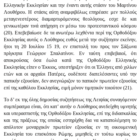
Ελληνικήν Εκκλησίαν και την έναντι αυτής στάσιν του Μαρτίνου
Λουθήρου. Η στάσις αύτη αναμφιβόλως επηρέασε μεν πολλούς
μεταγενεστέρους διαμαρτυρόμενους θεολόγους, εσχε δε και
γενικωτέραν τινά απήχηση εν μέσω του προτεσταντικού κόσμου
(20). Επεβεβαίωσε δε τα ανωτέρω λεχθέντα περί της Ορθοδόξου
Εκκλησίας αυτός ο Λούθηρος ευθύς μετά την συζήτησιν εκείνην,
ήτοι τη 20 Ιουλίου 15 19, εν επιστολή του προς τον Σάξωνα
πρίγκηπα Γεώργιον Σπαλατίνον. Εν ταύτη επιβεβαιοί, ότι
αποκρούσας όσα έωλα κατά της Ορθοδόξου Ελληνικής
Εκκλησίας είπεν ο Έκκιος, υπεστήριξεν ότι οι Έλληνες από χιλίων
ετών και οι αρχαίοι Πατέρες, ουδέποτε διατελέσαντες υπό την
παπικήν εξουσίαν, δεν ανεγνώριζον το παπικόν πρωτεϊον εξουσίας
επί της καθόλου Εκκλησίας, ειμή μόνον τιμητικόν τοιούτον (21).
Το δ’ εκ της όλης δημοσίας συζητήσεως της Λειψίας συναγόμενον
συμπέρασμα είναι, ότι κατ’ αυτήν ο Λούθηρος ανεδείχθη υμνητής
και υπερασπιστής της Ορθοδόξου Εκκλησίας, επί της διδασκαλίας
και της πράξεως της οποίας εστηρίχθη δια να καταπολέμηση το
απόλυτον μοναρχικόν πρωτείον εξουσίας εν τη οικουμενική
Εκκλησία του επισκόπου Ρώμης, μιμηθείς εν τούτω κυρίως το