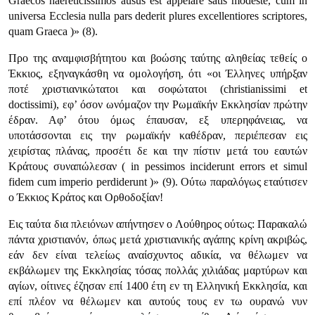
Graecos haereticissimos ausus est appelare satis modeste, cum in
universa Ecclesia nulla pars dederit plures excellentiores scriptores,
quam Graeca )»
(8).
Προ της αναμφισβήτητου και βοώσης ταύτης αληθείας τεθείς ο
Έκκιος, εξηναγκάσθη να ομολογήση, ότι
«οι Έλληνες υπήρξαν
ποτέ χριστιανικώτατοι και σοφώτατοι (christianissimi et
doctissimi), εφ’ όσον ωνόμαζον την Ρωμαϊκήν Εκκλησίαν πρώτην
έδραν. Αφ’ ότου όμως έπαυσαν, εξ υπερηφάνειας, να
υποτάσσονται εις την ρωμαϊκήν καθέδραν, περιέπεσαν εις
χειρίστας πλάνας, προσέτι δε και την πίστιν μετά του εαυτών
Κράτους συναπώλεσαν ( in pessimos inciderunt errors et simul
fidem cum imperio perdiderunt )»
(9). Ούτω παραλόγως εταύτισεν
ο Έκκιος Κράτος και Ορθοδοξίαν!
Εις ταύτα δια πλειόνων απήντησεν ο Λούθηρος ούτως: Παρακαλώ
πάντα χριστιανόν, όπως μετά χριστιανικής αγάπης κρίνη ακριβώς,
εάν δεν είναι τελείως αναίσχυντος αδικία, να θέλωμεν να
εκβάλωμεν της Εκκλησίας τόσας πολλάς χιλιάδας μαρτύρων και
αγίων, οίτινες έζησαν επί 1400 έτη εν τη Ελληνική Εκκλησία, και
επί πλέον να θέλωμεν και αυτούς τους εν τω ουρανώ νυν