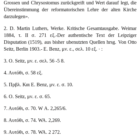
Grossen und Chrysostomus zurückgreift und Wert darauf legt, die
Übereinstimmung der reformatorischen Lehre der alten Kirche
darzulegen»
.
2. D. Martin Luthers, Werke. Kritische Gesamtausgabe. Weimar
1884, τ. II σ. 271 εξ.-Der authentische Text der Leipziger
Disputation (1519), aus bisher ubenutzten Quellen hrsg. Von Otto
Seitz, Berlin 1903.- E. Benz, μν. ε., σελ. 10 εξ. · :
3. Ο. Seitz, μν. ε. σελ. 56 -5 8.
4. Αυτόθι, σ. 58 εξ.
5. Πρβλ. Και E. Benz, μν. ε. σ. 10.
6. Ο. Seitz, μν. ε. σ. 65.
7. Αυτόθι, σ. 70. W Α. 2,265/6.
8. Αυτόθι, σ. 74. WA. 2,269.
9. Αυτόθι, σ. 78. WA. 2 272.