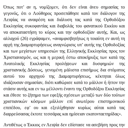
Όπως ποτ’ αν η, νομίζομεν, ότι δεν είναι άνευ σημασίας το
γεγονός, ότι ο Λούθηρος προσεπάθησε κατά τον διάλογον της
Λειψίας να αναιρέση και διάλυση τας κατά της Ορθοδόξου
Εκκλησίας συκοφαντίας και διαβολάς του φανατικού Εκκίου και
να αποκαταστήση το κύρος και την ορθοδοξίαν αυτής. Και, ως
αλλαχού (26) εγράψαμεν,
«αναμφισβητήτως η τοιαύτη εν αυτή τη
αρχή της Διαμαρτυρήσεως αναγνώρισις υπ’ αυτής της Ορθοδοξίας
και των μεγίστων υπηρεσιών της Ελληνικής Εκκλησίας προς τον
Χριστιανισμόν, ως και η μερική έστω αποκήρυξις των κατά της
Ανατολικής Εκκλησίας προλήψεων και δυσφημιών της
χριστιανικής Δύσεως, γενομένη μάλιστα επισήμως δια στόματος
αυτού του αρχηγού της Διαμαρτυρήσεως, κέκτηται όλως
ιδιάζουσαν σημασίαν, διότι καθώρισε κατά το μάλλον ή ήττον την
στάσιν αυτής και εν τω μέλλοντι έναντι της Ορθοδόξου Εκκλησίας
και έθεσε το ζήτημα των εφεξής σχέσεων μεταξύ των δύο τούτων
χριστιανικών κόσμων μάλλον επί ανωτέρου επιστημονικού
επιπέδου, εφ’ ου και εξειλίχθησαν κυρίως αύται κατά τας
διαρρεύσασας έκτοτε τεσσάρας και ημίσειαν εκατονταετηρίδας»
.
Αντιθέτως ο Έκκιος εν Λειψία δεν εδίστασε να ασεβήση προς την