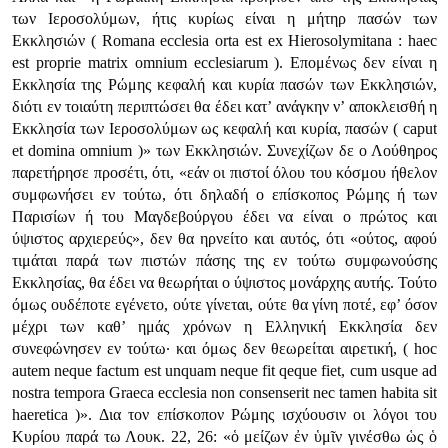
των Ιεροσολύμων, ήτις κυρίως είναι η μήτηρ πασών των
Εκκλησιών ( Romana ecclesia orta est ex Hierosolymitana : haec
est proprie matrix omnium ecclesiarum ). Επομένως δεν είναι η
Εκκλησία της Ρώμης κεφαλή και κυρία πασών των Εκκλησιών,
διότι εν τοιαύτη περιπτώσει θα έδει κατ’ ανάγκην ν’ αποκλεισθή η
Εκκλησία των Ιεροσολύμων ως κεφαλή και κυρία, πασών ( caput
et domina omnium )»
των Εκκλησιών. Συνεχίζων δε ο Λούθηρος
παρετήρησε προσέτι, ότι,
«εάν οι πιστοί όλου του κόσμου ήθελον
συμφωνήσει εν τούτω, ότι δηλαδή ο επίσκοπος Ρώμης ή των
Παρισίων ή του Μαγδεβούργου έδει να είναι ο πρώτος και
ύψιστος αρχιερεύς»
, δεν θα ηρνείτο και αυτός, ότι
«ούτος, αφού
τιμάται παρά των πιστών πάσης της εν τούτω συμφωνούσης
Εκκλησίας, θα έδει να θεωρήται ο ύψιστος μονάρχης αυτής. Τούτο
όμως ουδέποτε εγένετο, ούτε γίνεται, ούτε θα γίνη ποτέ, εφ’ όσον
μέχρι των καθ’ ημάς χρόνων η Ελληνική Εκκλησία δεν
συνεφώνησεν εν τούτω· και όμως δεν θεωρείται αιρετική, ( hoc
autem neque factum est unquam neque fit qeque fiet, cum usque ad
nostra tempora Graeca ecclesia non consenserit nec tamen habita sit
haeretica )»
. Δια τον επίσκοπον Ρώμης ισχύουσιν οι λόγοι του
Κυρίου παρά τω Λουκ. 22, 26:
«ὁ μείζων ἐν ὑμῖν γινέσθω ὡς ὁ