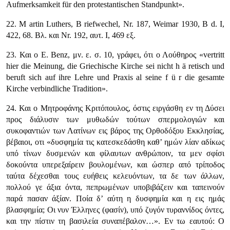
Aufmerksamkeit für den protestantischen Standpunkt»
.
22. Μ artin Luthers, Β riefwechel, Nr. 187, Weimar 1930, Β d. Ι,
422, 68. Βλ. και Nr. 192, αυτ. Ι, 469 εξ.
23. Και ο E. Benz, μν. ε. σ. 10, γράφει, ότι ο Λούθηρος
«vertritt
hier die Meinung, die Griechische Kirche sei nicht h ä retisch und
beruft sich auf ihre Lehre und Praxis al seine f ü r die gesamte
Kirche verbindliche Tradition»
.
24. Και ο Μητροφάνης Κριτόπουλος, όστις ειργάσθη εν τη Δύσει
προς διάλυσιν των μυθωδών τούτων σπερμολογιών και
συκοφαντιών των Λατίνων εις βάρος της Ορθοδόξου Εκκλησίας,
βέβαιοι, οτι
«δυσφημία τις κατεσκεδάσθη καθ’ ημών λίαν αδίκως
υπό τίνων δυσμενών και φίλαυτων ανθρώποιν, τα μεν σφίσι
δοκούντα υπερεξαίρειν βουλομένων, και ώσπερ από τρίποδος
ταύτα δέχεσθαι τους ευήθεις κελευόντων, τα δε των άλλων,
πολλού γε άξια όντα, πεπρωμένων υποβιβάζειν και ταπεινούν
παρά πασαν άξίαν. Ποία δ’ αύτη η δυσφημία και η εις ημάς
βλασφημία; Οι νυν Έλληνες (φασίν), υπό ζυγόν τυραννίδος όντες,
και την πίστιν τη βασιλεία συναπέβαλον…»
. Εν τω εαυτού: Ο