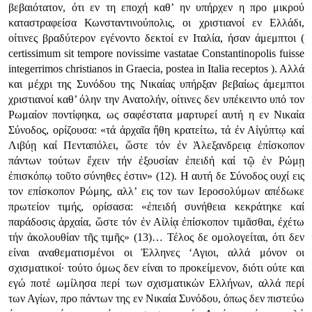
βεβαιότατον, ότι εν τη εποχή καθ’ ην υπήρχεν η προ μικρού
καταστραφείσα Κωνσταντινούπολις, οι χριστιανοί εν Ελλάδι,
οίτινες βραδύτερον εγένοντο δεκτοί εν Ιταλία, ήσαν άμεμπτοι (
certissimum sit tempore novissime vastatae Constantinopolis fuisse
integerrimos christianos in Graecia, postea in Italia receptos ). Αλλά
και μέχρι της Συνόδου της Νικαίας υπήρξαν βεβαίως άμεμπτοι
χριστιανοί καθ’ όλην την Ανατολήν, οίτινες δεν υπέκειντο υπό τον
Ρωμαίον ποντίφηκα, ως σαφέστατα μαρτυρεί αυτή η εν Νικαία
Σύνοδος, ορίζουσα:
«τά ἀρχαῖα ἤθη κρατείτω, τά ἐν Αἰγύπτῳ καί
Λιβύῃ καί Πενταπόλει, ὥστε τόν ἐν Ἀλεξανδρειᾳ ἐπίσκοπον
πάντων τούτων ἔχειν τήν ἐξουσίαν ἐπειδή καί τῷ ἐν Ρώμῃ
ἐπισκόπῳ τοῦτο σύνηθες ἐστιν»
(12). Η αυτή δε Σύνοδος ουχί εις
τον επίσκοπον Ρώμης, αλλ’ εις τον των Ιεροσολύμων απέδωκε
πρωτείον τιμής, ορίσασα:
«ἐπειδή συνήθεια κεκράτηκε καί
παράδοσις ἀρχαία, ὥστε τόν ἐν Αἰλίᾳ ἐπίσκοπον τιμᾶσθαι, ἐχέτω
τήν ἀκολουθίαν τῆς τιμῆς»
(13)… Τέλος δε ομολογείται, ότι δεν
είναι αναθεματισμένοι οι Έλληνες ‘Αγιοι, αλλά μόνον οι
σχισματικοί· τούτο όμως δεν είναι το προκείμενον, διότι ούτε και
εγώ ποτέ ωμίλησα περί των σχισματικών Ελλήνων, αλλά περί
των Αγίων, προ πάντων της εν Νικαία Συνόδου, όπως δεν πιστεύω