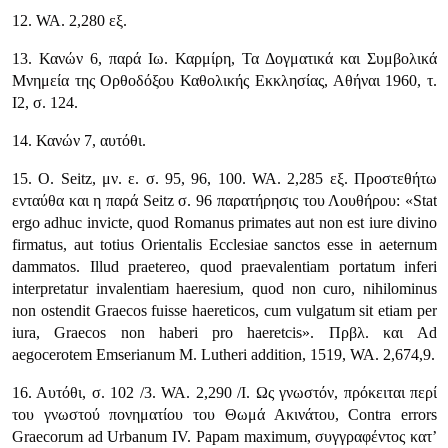
12. WA. 2,280 εξ.
13. Κανών 6, παρά Ιω. Καρμίρη, Τα Δογματικά και Συμβολικά
Μνημεία της Ορθοδόξου Καθολικής Εκκλησίας, Αθήναι 1960, τ.
Ι2, σ. 124.
14. Κανών 7, αυτόθι.
15. Ο. Seitz, μν. ε. σ. 95, 96, 100. WA. 2,285 εξ. Προστεθήτω
ενταύθα και η παρά Seitz σ. 96 παρατήρησις του Λουθήρου:
«Stat
ergo adhuc invicte, quod Romanus primates aut non est iure divino
firmatus, aut totius Orientalis Ecclesiae sanctos esse in aeternum
dammatos. Illud praetereo, quod praevalentiam portatum inferi
interpretatur invalentiam haeresium, quod non curo, nihilominus
non ostendit Graecos fuisse haereticos, cum vulgatum sit etiam per
iura, Graecos non haberi pro haeretcis»
. Πρβλ. και Ad
aegocerotem Emserianum M. Lutheri addition, 1519, WA. 2,674,9.
16. Αυτόθι, σ. 102 /3. WA. 2,290 /Ι. Ως γνωστόν, πρόκειται περί
του γνωστού πονηματίου του Θωμά Ακινάτου, Contra errors
Graecorum ad Urbanum IV. Papam maximum, συγγραφέντος κατ’