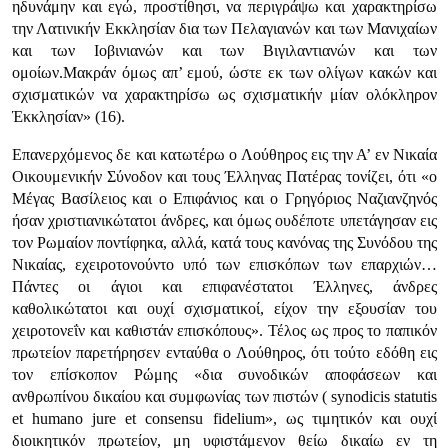
ηδυνάμην και εγώ, προστίθησι, να περιγράψω και χαρακτηρίσω
την Λατινικήν Εκκλησίαν δια των Πελαγιανών και των Μανιχαίων
και των Ιοβινιανών και των Βιγιλαντιανών και των
ομοίων.Μακράν όμως απ’ εμού, ώστε εκ των ολίγων κακών και
σχισματικών να χαρακτηρίσω ως σχισματικήν μίαν ολόκληρον
Έκκλησίαν»
(16).
Επανερχόμενος δε και κατωτέρω ο Λούθηρος εις την Α’ εν Νικαία
Οικουμενικήν Σύνοδον και τους Έλληνας Πατέρας τονίζει, ότι
«ο
Μέγας Βασίλειος και ο Επιφάνιος και ο Γρηγόριος Ναζιανζηνός
ήσαν χριστιανικώτατοι άνδρες, και όμως ουδέποτε υπετάγησαν εις
τον Ρωμαίον ποντίφηκα, αλλά, κατά τους κανόνας της Συνόδου της
Νικαίας, εχειροτονούντο υπό των επισκόπων των επαρχιών…
Πάντες οι άγιοι και επιφανέστατοι Έλληνες, άνδρες
καθολικώτατοι και ουχί σχισματικοί, είχον την εξουσίαν του
χειροτονεΐν και καθιστάν επισκόπους»
. Τέλος ως προς το παπικόν
πρωτείον παρετήρησεν ενταύθα ο Λούθηρος, ότι τούτο εδόθη εις
τον επίσκοπον Ρώμης
«δια συνοδικών αποφάσεων και
ανθρωπίνου δικαίου και συμφωνίας των πιστών ( synodicis statutis
et humano jure et consensu fidelium»
, ως τιμητικόν και ουχί
διοικητικόν πρωτείον, μη υφιστάμενον θείω δικαίω εν τη