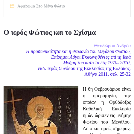
Αφιέρωμα Στο Μέγα Φώτιο
Ο ιερός Φώτιος και το Σχίσμα
Θεοδώρου Ανδρέα
Η προσωπικότητα και η θεολογία του Μεγάλου Φωτίου,
Επίσημοι Λόγοι Εκφωνηθέντες επί τη Ιερά
Μνήμη του κατά τα έτη 1970- 2010
,
εκδ. Ιεράς Συνόδου της Εκκλησίας της Ελλάδος,
Αθήνα 2011, σελ. 25-32
H 6η Φεβρουάριου είναι
η ημερομηνία, την
οποίαν η Ορθόδοξος
Καθολική Εκκλησία
ημών ώρισεν εις μνήμην
Φωτίου του Μεγάλου.
Δι’ ο και ημείς σήμερον,