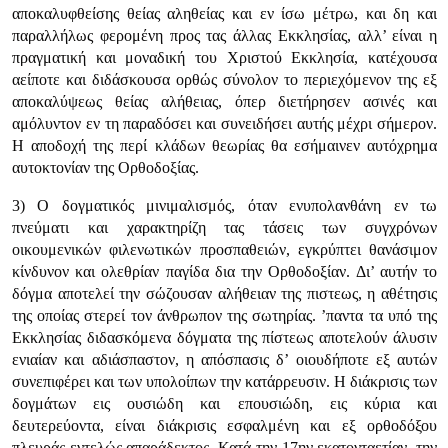
αποκαλυφθείσης θείας αληθείας και εν ίσω μέτρω, και δη και
παραλλήλως φερομένη προς τας άλλας Εκκλησίας, αλλ’ είναι η
πραγματική και μοναδική του Χριστού Εκκλησία, κατέχουσα
αείποτε και διδάσκουσα ορθώς σύνολον το περιεχόμενον της εξ
αποκαλύψεως θείας αλήθειας, όπερ διετήρησεν ασινές και
αμόλυντον εν τη παραδόσει και συνειδήσει αυτής μέχρι σήμερον.
Η αποδοχή της περί κλάδων θεωρίας θα εσήμαινεν αυτόχρημα
αυτοκτονίαν της Ορθοδοξίας.
3) Ο δογματικός μινιμαλισμός, όταν ενυπολανθάνη εν τω
πνεύματι και χαρακτηρίζη τας τάσεις των συγχρόνων
οικουμενικών φιλενωτικών προσπαθειών, εγκρύπτει θανάσιμον
κίνδυνον και ολεθρίαν παγίδα δια την Ορθοδοξίαν. Δι’ αυτήν το
δόγμα αποτελεί την σώζουσαν αλήθειαν της πιστεως, η αθέτησις
της οποίας στερεί τον άνθρωπον της σωτηρίας. ’παντα τα υπό της
Εκκλησίας διδασκόμενα δόγματα της πίστεως αποτελούν άλυσιν
ενιαίαν και αδιάσπαστον, η απόσπασις δ’ οιουδήποτε εξ αυτών
συνεπιφέρει και των υπολοίπων την κατάρρευσιν. Η διάκρισις των
δογμάτων εις ουσιώδη και επουσιώδη, εις κύρια και
δευτερεύοντα, είναι διάκρισις εσφαλμένη και εξ ορθοδόξου
πλευράς εντελώς απαράδεκτος. Κατά την 17ην εκατονταετίαν, την