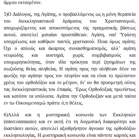
άμμου εκτισμένον.
5)Ο Διάλογος, της Αγάπης, ο προβαλλόμενος ως η μόνη θεραπεία
του διεκκλησιαστικοΰ δράματος του Χριστιανισμού,
αποχωριζόμενος και αποκοπτόμενος της πραγματικής βάσεως
αυτού, αποτελεί ματαίαν προσπάθειαν. Αγάπη, ναι! Ύψίστη
υποχρέωσις και καθήκον παντός χριστιανού. Ποια όμως αγάπη;
Όχι ο απλούς και άκαρπος συναισθηματισμός, αλλ’ αγάπη
νευρώδης και αυστηρά, χωρίς συμβιβασμούς και
υποχωρητικότητας, όταν ιδία πρόκηται περί ζητημάτων της
σωζούσης θείας αληθείας. Η αγάπη προς την αλήθειαν δέον να
φωτίζη την αγάπην προς τον πλησίον και να είναι το πρώτιστον
χρέος του ορθοδόξου και το μέτρον, δι’ ου θα προσμετρή ούτος
τας διεκκλησιαστικάς του έπαφάς. ‘Ερως Ορθοδοξιας πρωτίστως
και κατόπιν τα υπόλοιπα. Αγάπα την Ορθοδοξίαν και μετά ταύτα
εν τω Οικουμενισμώ πράττε ό,τι θέλεις.
6)Αλλά και η μυστηριακή κοινωνία των Εκκλησιών
(intercommunio) και εν αυτή έτι τη δογματική διαφορότητι και
διαστάσει αυτών, αποτελεί αξιοθρήνητον άγνοιαν της ορθοδόξου
εκκλησιολογίας. Η μυστηριακή κοινωνία είναι πάντοτε καρπός και