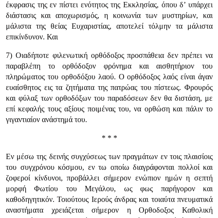
έκφρασις της εν πίστει ενότητος της Εκκλησίας, όπου δ’ υπάρχει
διάστασις και αποχωρισμός, η κοινωνία των μυστηρίων, και
μάλιστα της θείας Ευχαριστίας, αποτελεί τόλμην τα μάλιστα
επικίνδυνον. Και
7) Οιαδήποτε φιλενωτική ορθόδοξος προσπάθεια δεν πρέπει να
παραβλέπη το ορθόδοξον φρόνημα και αισθητήριον του
πληρώματος του ορθοδόξου λαού. Ο ορθόδοξος λαός είναι άγαν
ευαίσθητος εις τα ζητήματα της πατρώας του πίστεως. Φρουρός
και φύλαξ των ορθοδόξων του παραδόσεων δεν θα διστάση, με
επί κεφαλής τους αξίους ποιμένας του, να ορθώση και πάλιν το
γιγαντιαίον ανάστημά του.
* * *
Εν μέσω της δεινής συγχύσεως των πραγμάτων εν τοις πλαισίοις
του συγχρόνου κόσμου, εν τω οποίω διαγράφονται πολλοί και
ζοφεροί κίνδυνοι, προβάλλει σήμερον ενώπιον ημών η σεπτή
μορφή Φωτίου του Μεγάλου, ως φως παρήγορον και
καθοδηγητικόν. Τοιούτους Ιερούς άνδρας και τοιαύτα πνευματικά
αναστήματα χρειάζεται σήμερον η Ορθοδοξος Καθολική