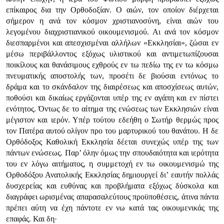
επίκαιρος δια την Ορθοδοξίαν. Ο αιών, τον οποίον διέρχεται
σήμερον η ανά τον κόσμον χριστιανοσύνη, είναι αιών του
λεγομένου διαχριστιανικού οικουμενισμού. Αι ανά τον κόσμον
διεσπαρμένοι και απεσχισμέναι αλλήλων «Εκκλησίαι», ζώσαι εν
μέσω περιβάλλοντος εξόχως υλιστικού και αντιμετωπίζουσαι
ποικίλους και θανάσιμους εχθρούς εν τω πεδίω της εν τω κόσμω
πνευματικής αποστολής των, προσέτι δε βιούσαι εντόνως το
δράμα και το σκάνδαλον της διαιρέσεως και αποσχίσεως αυτών,
ποθούσι και δικαίως εργάζονται υπέρ της εν αγάπη και εν πίστει
ενότητος. Όντως δε το αίτημα της ενώσεως των Εκκλησιών είναι
μέγιστον και ιερόν. Υπέρ τούτου εδεήθη ο Σωτήρ θερμώς προς
τον Πατέρα αυτού ολίγον προ του μαρτυρικού του θανάτου. Η δε
Ορθόδοξος Καθολική Εκκλησία δέεται συνεχώς υπέρ της των
πάντων ενώσεως. Παρ’ όλην όμως την σπουδαιότητα και ιερότητα
του εν λόγω αιτήματος, η συμμετοχή εν τω οικουμενισμώ της
Ορθοδόξου Ανατολικής Εκκλησίας δημιουργεί δι’ εαυτήν πολλάς
δυσχερείας και ευθύνας και προβλήματα εξόχως δύσκολα και
διαγράφει ωρισμένας απαρασαλεύτους προϋποθέσεις, άτινα πάντα
πρέπει αύτη να έχη πάντοτε εν νω κατά τας οικουμενικάς της
επαφάς. Και δη·