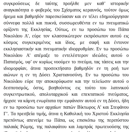
συγκρούσεως δε ταύτης προήλθε μεν καθ’ ιστορικήν
αναγκαιότητα ο φοβερός του Σχίσματος κεραυνός, τούτον όμως
ήρεμα και βαθμηδόν παρεσκεύασαν και εν τέλει εδημιούργησαν
σύννεφα πολλά και πυκνά, συσσωρευθέντα εν τω πνευματικώ
ορίζοντι της Εκκλησίας. Ούτως, εν τω προσώπω του Πάπα
Νικολάου Α’, εύρε τον κλασσικώτερον εκπρόσωπον αυτού εις
κόσμος συγκεκριμένος και ίδιος, με σαφή και έντονον
εκκλησιαστικήν και πνευματικήν ιδιορρυθμίαν. Εν τω προσώπω
Νικολάου Α’ απέμαξε το εντελέστερον ιδεώδες αυτού ο
Παπισμός, υφ’ ον κυρίως νοούμεν το πνεύμα, τας τάσεις και την
ιδιομορφίαν, άτινα προσεκτήσατο βαθμηδόν εν τη ροή των
αιώνων η εν τη Δύσει Χριστιανοσύνη. Εν τω προσώπω του
Νικολάου εύρε την αποκορύφωσιν και την τελείωσιν αυτού ο
δεσποτισμός, όστις, βοηθούντος εις τούτο του λατινικού
συγκεντρωτικού, απολυταρχικού και επεκτατικού πνεύματος,
ήρχισε να κάμνη ενωρίτατα την εμφάνισιν αυτού εν τη Δύσει, ήδη
εν τω προσώπω των αρχαίων παπών Βίκτωρος Α’ και Στεφάνου
Γ’. Τα πρεσβεία τιμής, άτινα η Καθολική του Χριστού Εκκλησία
πρεπόντως απενείμε τω Πάπα, ως επισκόπω της περιπύστου
παλαιάς Ρώμης, της παλαιφάτου και λαμπράς πρωτευούσης της