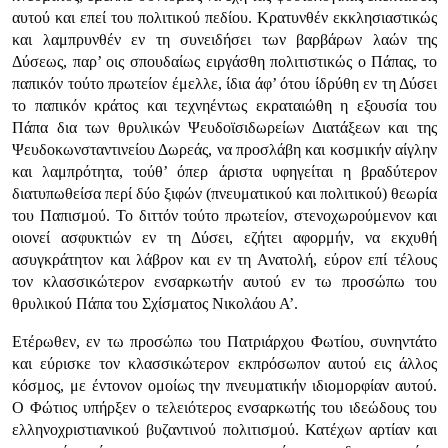
αυτού και επεί του πολιτικού πεδίου. Κρατυνθέν εκκλησιαστικώς
και λαμπρυνθέν εν τη συνειδήσει των βαρβάρων λαών της
Δύσεως, παρ’ οις σπουδαίως ειργάσθη πολιτιστικώς ο Πάπας, το
παπικόν τούτο πρωτείον έμελλε, ίδια άφ’ ότου ίδρύθη εν τη Δύσει
το παπικόν κράτος και τεχνηέντως εκραταιώθη η εξουσία του
Πάπα δια των θρυλικών Ψευδοϊσιδωρείων Διατάξεων και της
Ψευδοκωνσταντινείου Δωρεάς, να προσλάβη και κοσμικήν αίγλην
και λαμπρότητα, τούθ’ όπερ άριστα υφηγείται η βραδύτερον
διατυπωθείσα περί δύο ξιφών (πνευματικού και πολιτικού) θεωρία
του Παπισμού. Το διττόν τούτο πρωτείον, στενοχωρούμενον και
οιονεί ασφυκτιών εν τη Δύσει, εζήτει αφορμήν, να εκχυθή
ασυγκράτητον και λάβρον και εν τη Ανατολή, εύρον επί τέλους
τον κλασσικώτερον ενσαρκωτήν αυτού εν τω προσώπω του
θρυλικού Πάπα του Σχίσματος Νικολάου Α’.
Ετέρωθεν, εν τω προσώπω του Πατριάρχου Φωτίου, συνηντάτο
και εύρισκε τον κλασσικώτερον εκπρόσωπον αυτού εις άλλος
κόσμος, με έντονον ομοίως την πνευματικήν ιδιομορφίαν αυτού.
Ο Φώτιος υπήρξεν ο τελειότερος ενσαρκωτής του ιδεώδους του
ελληνοχριστιανικού βυζαντινού πολιτισμού. Κατέχων αρτίαν και