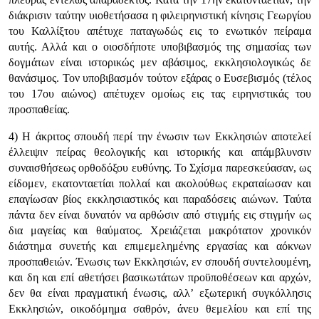
διάκρισιν ταύτην υιοθετήσασα η φιλειρηνιστική κίνησις Γεωργίου
του Καλλίξτου απέτυχε παταγωδώς εις το ενωτικόν πείραμα
αυτής. Αλλά και ο οιοσδήποτε υποβιβασμός της σημασίας των
δογμάτων είναι ιστορικώς μεν αβάσιμος, εκκλησιολογικώς δε
θανάσιμος. Τον υποβιβασμόν τούτον εξάρας ο Ευσεβισμός (τέλος
του 17ου αιώνος) απέτυχεν ομοίως εις τας ειρηνιστικάς του
προσπαθείας.
4) Η άκριτος σπουδή περί την ένωσιν των Εκκλησιών αποτελεί
έλλειψιν πείρας θεολογικής και ιστορικής και απάμβλυνσιν
συναισθήσεως ορθοδόξου ευθύνης. Το Σχίσμα παρεσκεύασαν, ως
είδομεν, εκατονταετίαι πολλαί και ακολούθως εκραταίωσαν και
επαγίωσαν βίος εκκλησιαστικός και παραδόσεις αιώνων. Ταύτα
πάντα δεν είναι δυνατόν να αρθώσιν από στιγμής εις στιγμήν ως
δια μαγείας και θαύματος. Χρειάζεται μακρότατον χρονικόν
διάστημα συνετής και επιμεμελημένης εργασίας και αόκνων
προσπαθειών. Ένωσις των Εκκλησιών, εν σπουδή συντελουμένη,
και δη και επί αθετήσει βασικωτάτων προϋποθέσεων και αρχών,
δεν θα είναι πραγματική ένωσις, αλλ’ εξωτερική συγκόλλησις
Εκκλησιών, οικοδόμημα σαθρόν, άνευ θεμελίου και επί της