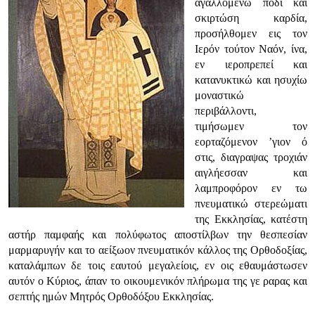
αγαλλομένω ποδί και
σκιρτώση καρδία,
προσήλθομεν εις τον
Ιερόν τούτον Ναόν, ίνα,
εν ιεροπρεπεί και
κατανυκτικώ και ησυχίω
μοναστικώ
περιβάλλοντι,
τιμήσωμεν τον
εορταζόμενον ’γιον ό
στις, διαγραψας τροχιάν
αιγλήεσσαν και
λαμπροφόρον εν τω
πνευματικώ στερεώματι
της Εκκλησίας, κατέστη
αστήρ παμφαής και πολύφωτος αποστίλβων την θεσπεσίαν
μαρμαρυγήν και το αείξωον πνευματικόν κάλλος της Ορθοδοξίας,
καταλάμπων δε τοις εαυτού μεγαλείοις, εν οις εθαυμάστωσεν
αυτόν ο Κύριος, άπαν το οικουμενικόν πλήρωμα της γε ραρας και
σεπτής ημών Μητρός Ορθοδόξου Εκκλησίας.