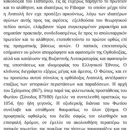
κακοδοξίαι του Παπισμού, εις ας ευχερώς παρήγετο το πρωτείον
και το αλάθητον, και ιδιαιτέρως το Filioque  το οποίον μέχρι τότε
η Ανατολή δεν ειχε προσέξει αρκούντως, λόγω των ιδιαιτέρων
αγώνων αυτής προς τας αιρέσεις  εξελθούσαι του θεωρητικού
πεδίου αυτών, ελάμβανον τώρα συγκεκριμένον χαρακτήρα και
σημασίαν πρακτικήν, συνδεδυασμένως δε προς το απολυταρχικόν
πρωτείον και το αλάθητον, ετοποθετούντο το πρώτον ορθώς επί
της πραγματικής βάσεως αυτών. Ο παπικός επεκτατισμός
εσήμαινεν ου μόνον απορρόφησιν και αφανισμόν της Ορθοδοξίας,
αλλά και κατάλυσιν της Βυζαντινής Αυτοκρατορίας και αφανισμόν
της υποστάσεως και ιδιομορφίας του Ελληνικού Έθνους. Ο
κίνδυνος διεγράφετο εξόχως μέγας και άμεσος. Ο Φώτιος, και εν
τω προσώπω αυτού σύνολος η ορθόδοξος Ανατολή, αντέδρασεν
επαξίως των ιστορικών περιστάσεων και παραδόσεων. Η αρχή
του Σχίσματος (867), όπερ παρά τας φιλενωτικάς προσπάθειας του
Φωτίου (Σύνοδος 879/80) έμελλε να συντελεσθή οριστικώς τω
1054, ήτο ήδη γεγονός. Η οξυδερκής διάνοια του Φωτίου
συνέλαβε και εστάθμισε θαυμασίως το όλον ζήτημα. Ο
προφητικός οφθαλμός του διείδε σαφώς τον ολισθηρόν και
επισφαλή δρόμον, ον έμελλε να ακολουθήση περαιτέρω το
παπικόν πρωτείον, τας ποικίλας της πίστεως παραχαράξεις και τας