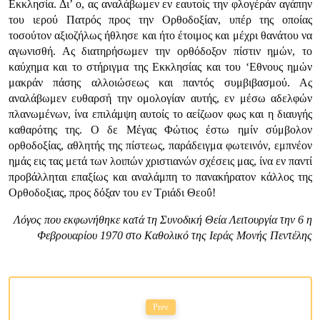
Εκκλησία. Δι’ ο, ας αναλάβωμεν εν εαυτοίς την φλογέράν αγάπην
του ιερού Πατρός προς την Ορθοδοξίαν, υπέρ της οποίας
τοσούτον αξιοζήλως ήθλησε και ήτο έτοιμος και μέχρι θανάτου να
αγωνισθή. Ας διατηρήσωμεν την ορθόδοξον πίστιν ημών, το
καύχημα και το στήριγμα της Εκκλησίας και του ‘Εθνους ημών
μακράν πάσης αλλοιώσεως και παντός συμβιβασμού. Ας
αναλάβωμεν ευθαρσή την ομολογίαν αυτής, εν μέσω αδελφών
πλανωμένων, ίνα επιλάμψη αυτοίς το αείζωον φως και η διαυγής
καθαρότης της. Ο δε Μέγας Φώτιος έστω ημίν σύμβολον
ορθοδοξίας, αθλητής της πίστεως, παράδειγμα φωτεινόν, εμπνέον
ημάς εις τας μετά των λοιπών χριστιανών σχέσεις μας, ίνα εν παντί
προβάλληται επαξίως και αναλάμπη το πανακήρατον κάλλος της
Ορθοδοξιας, προς δόξαν του εν Τριάδι Θεοΰ!
Λόγος που εκφωνήθηκε κατά τη Συνοδική Θεία Λειτουργία την 6 η
Φεβρουαρίου 1970 στο Καθολικό της Ιεράς Μονής Πεντέλης
Prev