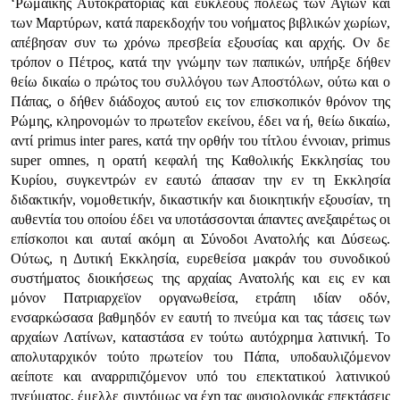
‘Ρωμαϊκής Αυτοκρατορίας και ευκλεούς πόλεως των Αγίων και
των Μαρτύρων, κατά παρεκδοχήν του νοήματος βιβλικών χωρίων,
απέβησαν συν τω χρόνω πρεσβεία εξουσίας και αρχής. Ον δε
τρόπον ο Πέτρος, κατά την γνώμην των παπικών, υπήρξε δήθεν
θείω δικαίω ο πρώτος του συλλόγου των Αποστόλων, ούτω και ο
Πάπας, ο δήθεν διάδοχος αυτού εις τον επισκοπικόν θρόνον της
Ρώμης, κληρονομών το πρωτεΐον εκείνου, έδει να ή, θείω δικαίω,
αντί primus inter pares, κατά την ορθήν του τίτλου έννοιαν, primus
super omnes, η ορατή κεφαλή της Καθολικής Εκκλησίας του
Κυρίου, συγκεντρών εν εαυτώ άπασαν την εν τη Εκκλησία
διδακτικήν, νομοθετικήν, δικαστικήν και διοικητικήν εξουσίαν, τη
αυθεντία του οποίου έδει να υποτάσσονται άπαντες ανεξαιρέτως οι
επίσκοποι και αυταί ακόμη αι Σύνοδοι Ανατολής και Δύσεως.
Ούτως, η Δυτική Εκκλησία, ευρεθείσα μακράν του συνοδικού
συστήματος διοικήσεως της αρχαίας Ανατολής και εις εν και
μόνον Πατριαρχεϊον οργανωθείσα, ετράπη ιδίαν οδόν,
ενσαρκώσασα βαθμηδόν εν εαυτή το πνεύμα και τας τάσεις των
αρχαίων Λατίνων, καταστάσα εν τούτω αυτόχρημα λατινική. Το
απολυταρχικόν τούτο πρωτείον του Πάπα, υποδαυλιζόμενον
αείποτε και αναρριπιζόμενον υπό του επεκτατικού λατινικού
πνεύματος, έμελλε συντόμως να έχη τας φυσιολογικάς επεκτάσεις