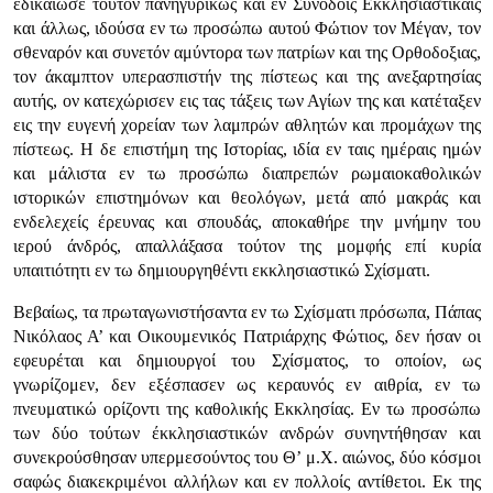
εδικαίωσε τούτον πανηγυρικώς και εν Συνόδοις Εκκλησιαστικαίς
και άλλως, ιδούσα εν τω προσώπω αυτού Φώτιον τον Μέγαν, τον
σθεναρόν και συνετόν αμύντορα των πατρίων και της Ορθοδοξιας,
τον άκαμπτον υπερασπιστήν της πίστεως και της ανεξαρτησίας
αυτής, ον κατεχώρισεν εις τας τάξεις των Αγίων της και κατέταξεν
εις την ευγενή χορείαν των λαμπρών αθλητών και προμάχων της
πίστεως. Η δε επιστήμη της Ιστορίας, ιδία εν ταις ημέραις ημών
και μάλιστα εν τω προσώπω διαπρεπών ρωμαιοκαθολικών
ιστορικών επιστημόνων και θεολόγων, μετά από μακράς και
ενδελεχείς έρευνας και σπουδάς, αποκαθήρε την μνήμην του
ιερού άνδρός, απαλλάξασα τούτον της μομφής επί κυρία
υπαιτιότητι εν τω δημιουργηθέντι εκκλησιαστικώ Σχίσματι.
Βεβαίως, τα πρωταγωνιστήσαντα εν τω Σχίσματι πρόσωπα, Πάπας
Νικόλαος Α’ και Οικουμενικός Πατριάρχης Φώτιος, δεν ήσαν οι
εφευρέται και δημιουργοί του Σχίσματος, το οποίον, ως
γνωρίζομεν, δεν εξέσπασεν ως κεραυνός εν αιθρία, εν τω
πνευματικώ ορίζοντι της καθολικής Εκκλησίας. Εν τω προσώπω
των δύο τούτων έκκλησιαστικών ανδρών συνηντήθησαν και
συνεκρούσθησαν υπερμεσούντος του Θ’ μ.Χ. αιώνος, δύο κόσμοι
σαφώς διακεκριμένοι αλλήλων και εν πολλοίς αντίθετοι. Εκ της