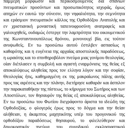
παμμερή μόρφωσιν και περικοσμούμενος δια σπανίων
πνευματικών προσόντων και προσωπικότητος ισχυράς, όμως
απηχών εν εαυτώ την σύνεσιν, την νηφαλιότητα, την σεμνότητα
και εράσμιον πνευματικόν κάλλος της Ορθοδόξου Ανατολής και
εν χριστιανική μοναστική ταπεινοφροσύνη ανατραφείς και
γαλουχηθείς, ουδαμώς έστεργε την λαμπρότητα του οικουμενικού
της Κωνσταντινουπόλεως θρόνου, μονονουχί βία, εις τούτον
ανυψωθείς. Εν τω προσώπω αυτού έστιλβεν ασπασίως η
καθαρότης και η ευγένεια της αρχαίας αποστολικής παραδόσεως,
η ωραιότης και το σπινθηροβόλον πνεύμα μιας γονίμου θεολογίας,
οίαν διέπλασεν η συμβολή και αγαστή εναρμόνισις της θείας εξ
αποκαλύψεως αληθείας προς τον ελληνα λόγον και την σοφίαν,
Θεολογίας ήτις, καθημαγμένη εκ της μακραίωνος πάλης αυτής
προς τας αιρέσεις και την πλάνην, διετήρησε καθαράν και άσπιλον
την παρακαταθήκην της πίστεως, το κήρυγμα του Σωτήρος και των
Αποστόλων, τον θησαυρόν της θείας εξ αποκαλύψεως αληθείας.
Εν τω προσώπω του Φωτίου διεγράφοντο άριστα τα ιδεώδη της
Ορθοδοξίας, ο φλογερός έρως προς το δόγμα και την θείαν
αλήθειαν, η άκαμπτος μαχητικότης υπέρ του προγονικού της
ορθοδόξου παραδόσεως θησαυρού, το φιλελεύθερον και
δημοκρατικόν πνεύμα του συνοδικού εκκλησιαστικού