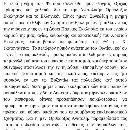
Η ιερά μνήμη του Φωτίου συνεδέθη προς στιγμάς εξόχως
κρίσιμους και χαλεπάς δια τε την Ανατολικήν Ορθόδοξον
Εκκλησίαν και το Ελληνικόν Έθνος ημών. Συνεδέθη η μνήμη
αυτού προς το θλιβερόν Σχίσμα των Εκκλησιών, ή μάλλον προς
την απόσχισιν της εν τη Δύσει Παπικής Εκκλησίας εκ του ενιαίου
κορμού της μιας, αγίας, καθολικής και αποστολικής του Χριστού
Εκκλησίας, επισυμβάσαν υπερμεσούσης της Θ’ μ. Χ.
εκατονταετίας. Το πελώριον ηθικόν ανάστημα του Φωτίου, εφ’ ου
ως επί πέτρας ακλινούς, προσκρούσαντα διελύθησαν εις αφρούς
τα μανιώδη κύματα του παπικού επεκτατισμού, και όπερ τοσούτον
σθεναρώς εταπείνωσε την εν τη Δύσει «επηρμένην οφρύν» του
παπικού δεσποτισμού και της αλαζονείας, επέσυρεν, ως ήτο
φυσικόν, εν μεν τω Βυζαντίω τας πολυειδείς κατ’ αυτού
συκοφαντικάς δυσφημήσεις των εκκλησιαστικών και πολιτικών
αντιπάλων αυτού, εν δε τη Δύσει την άκρατον μήνιν των υποτελών
του παπισμού, οίτινες προσεπάθησαν ποικιλοτρόπως να
αμαυρώσουν την φήμην του και να παραστήσουν αυτόν ως τον
πρώτον και κύριον υπαίτιον του επισυμβάντος εκκλησιαστικού
Σχίσματος. Και η μεν Ορθοδοξος Ανατολή, παραμερίσασα τας
κατά του Φωτίου παντοειδείς επιθέσεις των αντιπάλων του,