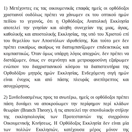
1) Μετέχοντες εις τας οικουμενικάς επαφάς ημείς οι ορθόδοξοι
χριστιανοί ουδόλως πρέπει να χάνωμεν εκ του οπτικού ημών
πεδίου το γεγονός, ότι η Ορθόδοξος Ανατολική Εκκλησία
αποτελεί την γνησίαν και αληθη συνεχείαν της μιας, άγιας,
καθολικής και αποστολικής Εκκλησίας, της υπό του Χριστού επί
του θεμελίου των Αποστόλων ιδρυθείσης. Και τούτο μεν δεν
πρέπει ευκαίρως ακαίρως να διατυμπανίζωμεν επιδεικτικώς και
κομπαστικώς. Όταν όμως υπάρχη λόγος αποχρών, δεν πρέπει να
διστάζωμεν, όπως εν σεμνότητι και μετριοφροσύνη εξαίρωμεν
ενώπιον του διαχριστιανικού κόσμου τα διαπιστευτήρια της
Ορθοδόξου μητρός ημών Εκκλησίας. Ενδεχόμενη σιγή ημών
είναι ένοχος και από πάσης πλευράς ανεπίτρεπτος και
ασυγχώρητος.
2) Συνδεδυασμένως προς τα ανωτέρω, ημείς οι ορθόδοξοι πρέπει
πάση δυνάμει να αποκρούωμεν την περίφημον περί κλάδων
θεωρίαν (Branch Theory), ή τις αποτελεί την σπονδυλικήν στήλην
της εκκλησιολογίας των Προτεσταντών της συγχρόνου
Οικουμενικής Κινήσεως. Η Ορθόδοξος Εκκλησία δεν είναι μία
των πολλών Εκκλησιών, κατέχουσα μέρος μόνον της