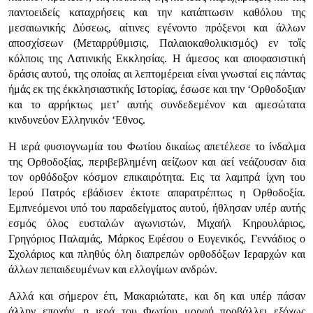
παντοειδείς καταχρήσεις και την κατάπτωσιν καθόλου της
μεσαιωνικής Δύσεως, αίτινες εγένοντο πρόξενοι και άλλων
αποσχίσεων (Μεταρρύθμισις, Παλαιοκαθολικισμός) εν τοἲς
κόλποις της Λατινικής Εκκλησίας. Η άμεσος και αποφασιστική
δράσις αυτού, της οποίας αι λεπτομέρειαι είναι γνωσταί εις πάντας
ήμάς εκ της έκκλησιαστικής Ιστορίας, έσωσε και την ‘Ορθοδοξιαν
και το αρρήκτως μετ’ αυτής συνδεδεμένον και αμεσώτατα
κινδυνεύον Ελληνικόν ‘Εθνος.
Η ιερά φυσιογνωμία του Φωτίου δικαίως απετέλεσε το ίνδαλμα
της Ορθοδοξίας, περιβεβλημένη αείζωον και αεί νεάζουσαν δια
τον ορθόδοξον κόσμον επικαιρότητα. Εις τα λαμπρά ίχνη του
Ιερού Πατρός εβάδισεν έκτοτε απαρατρέπτως η Ορθοδοξία.
Εμπνεόμενοι υπό του παραδείγματος αυτού, ήθλησαν υπέρ αυτής
εσμός όλος ευσταλών αγωνιστών, Μιχαήλ Κηρουλάριος,
Γρηγόριος Παλαμάς, Μάρκος Εφέσου ο Ευγενικός, Γεννάδιος ο
Σχολάριος και πληθύς όλη διαπρεπών ορθοδόξων Ιεραρχών και
άλλων πεπαιδευμένων και ελλογίμων ανδρών.
Αλλά και σήμερον έτι, Μακαριώτατε, και δη και υπέρ πάσαν
άλλην εποχήν, η ιερά του Φωτίου μορφή προβάλλει εξόχως