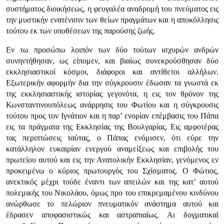
συστήματος διοικήσεως, η φευγαλέα αναδρομή του πνεύματος εις
την μυστικήν ενατένισιν των θείων πραγμάτων και η αποκόλλησις
τούτου εκ των υποθέσεων της παρούσης ζωής.
Εν τω προσώπω λοιπόν των δύο τούτων ισχυρών ανδρών
συνηντήθησαν, ως είπομεν, και βιαίως συνεκρούσθησαν δύο
εκκλησιαστικοί κόσμοι, διάφοροι και αντίθετοι αλλήλων.
Εξωτερικήν αφορμήν δια την σύγκρουσιν έδωσαν τα γνωστά εκ
της εκκλησιαστικής ιστορίας γεγονότα, η εις τον θρόνον της
Κωνσταντινουπόλεως ανάρρησις του Φωτίου και η σύγκρουσις
τούτου προς τον Ιγνάτιον και η παρ’ ενορίαν επέμβασις του Πάπα
εις τα πράγματα της Εκκλησίας της Βουλγαρίας. Εις αμφοτέρας
τας περιπτώσεις ταύτας, ο Πάπας ενόμισεν, ότι εύρε την
κατάλληλον ευκαιρίαν ενεργού αναμείξεως και επιβολής του
πρωτείου αυτού και εις την Ανατολικήν Εκκλησίαν, γενόμενος εν
προκειμένω ο κύριος πρωτουργός του Σχίσματος. Ο Φώτιος,
ανεκτικός μέχρι τούδε έναντι των απειλών και της κατ’ αυτού
πολεμικής του Νικολάου, όμως προ του επικρεμαμένου κινδύνου
ανώρθωσε το πελώριον πνευματικόν ανάστημα αυτού και
έδρασεν αποφασιστικώς και αστραπιαίως. Αι δογματικαί