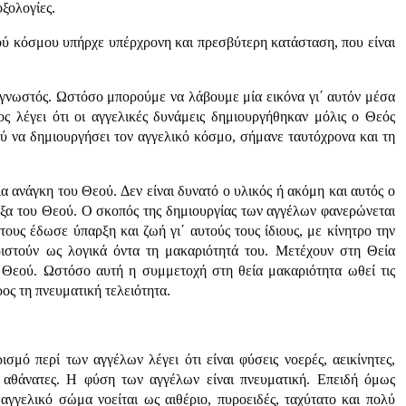
οξολογίες.
κού κόσμου υπήρχε υπέρχρονη και πρεσβύτερη κατάσταση, που είναι
 γνωστός. Ωστόσο μπορούμε να λάβουμε μία εικόνα γι΄ αυτόν μέσα
ς λέγει ότι οι αγγελικές δυνάμεις δημιουργήθηκαν μόλις ο Θεός
ού να δημιουργήσει τον αγγελικό κόσμο, σήμανε ταυτόχρονα και τη
α ανάγκη του Θεού. Δεν είναι δυνατό ο υλικός ή ακόμη και αυτός ο
όξα του Θεού. Ο σκοπός της δημιουργίας των αγγέλων φανερώνεται
τους έδωσε ύπαρξη και ζωή γι΄ αυτούς τους ίδιους, με κίνητρο την
ιστούν ως λογικά όντα τη μακαριότητά του. Μετέχουν στη Θεία
 Θεού. Ωστόσο αυτή η συμμετοχή στη θεία μακαριότητα ωθεί τις
ρος τη πνευματική τελειότητα.
μό περί των αγγέλων λέγει ότι είναι φύσεις νοερές, αεικίνητες,
ν αθάνατες. Η φύση των αγγέλων είναι πνευματική. Επειδή όμως
αγγελικό σώμα νοείται ως αιθέριο, πυροειδές, ταχύτατο και πολύ