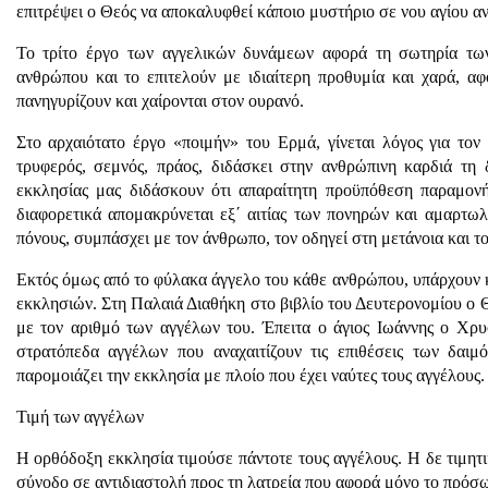
επιτρέψει ο Θεός να αποκαλυφθεί κάποιο μυστήριο σε νου αγίου αν
Το τρίτο έργο των αγγελικών δυνάμεων αφορά τη σωτηρία τω
ανθρώπου και το επιτελούν με ιδιαίτερη προθυμία και χαρά, αφ
πανηγυρίζουν και χαίρονται στον ουρανό.
Στο αρχαιότατο έργο «ποιμήν» του Ερμά, γίνεται λόγος για το
τρυφερός, σεμνός, πράος, διδάσκει στην ανθρώπινη καρδιά τη 
εκκλησίας μας διδάσκουν ότι απαραίτητη προϋπόθεση παραμονή
διαφορετικά απομακρύνεται εξ΄ αιτίας των πονηρών και αμαρτωλ
πόνους, συμπάσχει με τον άνθρωπο, τον οδηγεί στη μετάνοια και τ
Εκτός όμως από το φύλακα άγγελο του κάθε ανθρώπου, υπάρχουν κ
εκκλησιών. Στη Παλαιά Διαθήκη στο βιβλίο του Δευτερονομίου ο Θ
με τον αριθμό των αγγέλων του. Έπειτα ο άγιος Ιωάννης ο Χρυ
στρατόπεδα αγγέλων που αναχαιτίζουν τις επιθέσεις των δαιμό
παρομοιάζει την εκκλησία με πλοίο που έχει ναύτες τους αγγέλους.
Τιμή των αγγέλων
Η ορθόδοξη εκκλησία τιμούσε πάντοτε τους αγγέλους. Η δε τιμητ
σύνοδο σε αντιδιαστολή προς τη λατρεία που αφορά μόνο το πρόσ