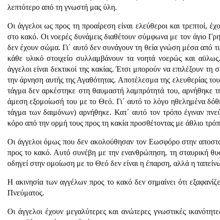
λεπτότερο από τη γνωστή μας ύλη.
Οι άγγελοι ως προς τη προαίρεση είναι ελεύθεροι και τρεπτοί, έ
στο κακό. Οι νοερές δυνάμεις διαθέτουν σύμφωνα με τον άγιο Γρ
δεν έχουν σώμα. Γι΄ αυτό δεν συνάγουν τη θεία γνώση μέσα από τ
κάθε υλικό στοιχείο συλλαμβάνουν τα νοητά νοερώς και αϋλως.
άγγελοι είναι δεκτικοί της κακίας. Έτσι μπορούν να επιλέξουν τ
την άρνηση αυτής της Αγαθότητας. Αποτέλεσμα της ελευθερίας του
τάγμα δεν αρκέστηκε στη θαυμαστή λαμπρότητά του, αρνήθηκε τη
άμεση εξομοίωσή του με το Θεό. Γι΄ αυτό το λόγο ηθελημένα δόθη
τάγμα των δαιμόνων) αρνήθηκε. Κατ΄ αυτό τον τρόπο έγιναν πνε
κόρο από την ορμή τους προς τη κακία προσθέτοντας με άθλιο τρό
Οι άγγελοι όμως που δεν ακολούθησαν τον Εωσφόρο στην αποστασί
προς το κακό. Αυτό συνέβη με την ενανθρώπηση, τη σταυρική θυ
οδηγεί στην ομοίωση με το Θεό δεν είναι η έπαρση, αλλά η ταπείν
Η ακινησία των αγγέλων προς το κακό δεν σημαίνει ότι εξαφανίζετ
Πνεύματος.
Οι άγγελοι έχουν μεγαλύτερες και ανώτερες γνωστικές ικανότητε