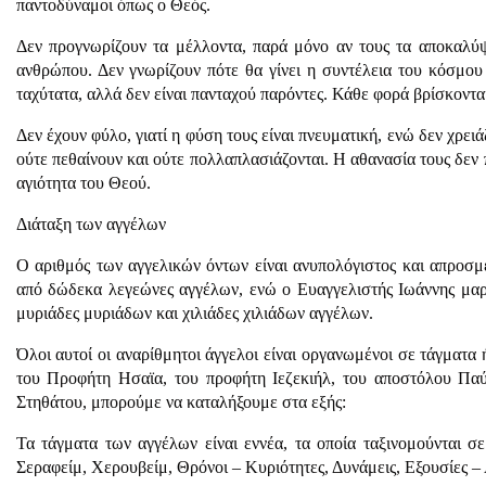
παντοδύναμοι όπως ο Θεός.
Δεν προγνωρίζουν τα μέλλοντα, παρά μόνο αν τους τα αποκαλύψ
ανθρώπου. Δεν γνωρίζουν πότε θα γίνει η συντέλεια του κόσμου
ταχύτατα, αλλά δεν είναι πανταχού παρόντες. Κάθε φορά βρίσκονται
Δεν έχουν φύλο, γιατί η φύση τους είναι πνευματική, ενώ δεν χρει
ούτε πεθαίνουν και ούτε πολλαπλασιάζονται. Η αθανασία τους δεν 
αγιότητα του Θεού.
Διάταξη των αγγέλων
Ο αριθμός των αγγελικών όντων είναι ανυπολόγιστος και απροσμέ
από δώδεκα λεγεώνες αγγέλων, ενώ ο Ευαγγελιστής Ιωάννης μαρ
μυριάδες μυριάδων και χιλιάδες χιλιάδων αγγέλων.
Όλοι αυτοί οι αναρίθμητοι άγγελοι είναι οργανωμένοι σε τάγματα 
του Προφήτη Ησαϊα, του προφήτη Ιεζεκιήλ, του αποστόλου Παύ
Στηθάτου, μπορούμε να καταλήξουμε στα εξής:
Τα τάγματα των αγγέλων είναι εννέα, τα οποία ταξινομούνται σε 
Σεραφείμ, Χερουβείμ, Θρόνοι – Κυριότητες, Δυνάμεις, Εξουσίες – 