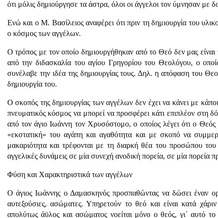
ότι μόλις δημιούργησε τα άστρα, όλοι οι άγγελοι τον ύμνησαν με δ
Ενώ και ο Μ. Βασίλειος αναφέρει ότι πριν τη δημιουργία του υλι
ο κόσμος των αγγέλων.
Ο τρόπος με τον οποίο δημιουργήθηκαν από το Θεό δεν μας είναι
από την διδασκαλία του αγίου Γρηγορίου του Θεολόγου, ο οποίο
συνέλαβε την ιδέα της δημιουργίας τους. Δηλ. η απόφαση του Θε
δημιουργία του.
Ο σκοπός της δημιουργίας των αγγέλων δεν έχει να κάνει με κάποι
πνευματικός κόσμος να μπορεί να προσφέρει κάτι επιπλέον στη δ
από τον άγιο Ιωάννη τον Χρυσόστομο, ο οποίος λέγει ότι ο Θεός 
«εκστατική» του αγάπη και αγαθότητα και με σκοπό να συμμερ
μακαριότητα και τρέφονται με τη διαρκή θέα του προσώπου του
αγγελικές δυνάμεις σε μία συνεχή ανοδική πορεία, σε μία πορεία π
Φύση και Χαρακτηριστικά των αγγέλων
Ο άγιος Ιωάννης ο Δαμασκηνός προσπαθώντας να δώσει έναν ορισ
αυτεξούσιες, ασώματες. Υπηρετούν το θεό και είναι κατά χάρι
απολύτως άϋλος και ασώματος νοείται μόνο ο θεός, γι΄ αυτό το 