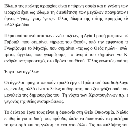
Ιδίωμα της πρώτης ιεραρχίας είναι η πύρινη σοφία και η γνώση τω
ιεραρχία έχει ως ιδίωμα τη διευθέτηση των μεγάλων πραγμάτων κ
ύμνος «’γιος, ’γιος, ’γιος». Τέλος ιδίωμα της τρίτης ιεραρχίας 
«Αλληλούϊα».
Πέρα από τα ονόματα των εννέα τάξεων, η Αγία Γραφή μας φανερ
Γαβριήλ, που σημαίνει «ήρωας του Θεού», από την εμφάνισή τ
Γνωρίζουμε το Μιχαήλ, που σημαίνει «τις ως ο Θεός ημών», ενώ
τρίτος άγγελος που γνωρίζουμε, το όνομά του σημαίνει «ο Κύ
ανθρώπινες προσευχές στο θρόνο του Θεού. Τέλος γνωστός από την
Έργο των αγγέλων
Οι άγγελοι πραγματοποιούν τριπλό έργο. Πρώτα απ΄ όλα δοξολογο
ως εντολή, αλλά είναι τελείως αυθόρμητη, που ξεπηγάζει από του
μεγαλεία της δημιουργίας του. Τη νύχτα των Χριστουγέννων π.χ.
γεγονός της θείας ενσαρκώσεως.
Το δεύτερο έργο τους είναι η διακονία στη Θεία Οικονομία. Νιώ
επιθυμία για τη δική τους πρόοδο, ώστε να διακονούν τα μυστήρι
το φωτισμό και τη γνώση το ένα στο άλλο. Τις αποκαλύψεις του