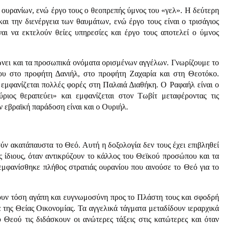
ν ουρανίων, ενώ έργο τους ο θεοπρεπής ύμνος του «γελ». Η δεύτερη
αι την διενέργεια των θαυμάτων, ενώ έργο τους είναι ο τρισάγιος
είναι να εκτελούν θείες υπηρεσίες και έργο τους αποτελεί ο ύμνος
ώνει και τα προσωπικά ονόματα ορισμένων αγγέλων. Γνωρίζουμε το
ου στο προφήτη Δανιήλ, στο προφήτη Ζαχαρία και στη Θεοτόκο.
 εμφανίζεται πολλές φορές στη Παλαιά Διαθήκη. Ο Ραφαήλ είναι ο
ριος θεραπεύει» και εμφανίζεται στον Τωβίτ μεταφέροντας τις
 εβραϊκή παράδοση είναι και ο Ουριήλ.
ύν ακατάπαυστα το Θεό. Αυτή η δοξολογία δεν τους έχει επιβληθεί
ς ίδιους, όταν αντικρύζουν το κάλλος του Θεϊκού προσώπου και τα
 εμφανίσθηκε πλήθος στρατιάς ουρανίου που αινούσε το Θεό για το
θουν τόση αγάπη και ευγνωμοσύνη προς το Πλάστη τους και σφοδρή
α της Θείας Οικονομίας. Τα αγγελικά τάγματα μεταδίδουν ιεραρχικά
 Θεού τις διδάσκουν οι ανώτερες τάξεις στις κατώτερες και όταν