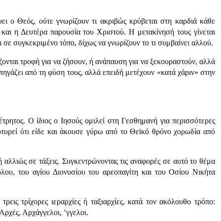
ει ο Θεός, ούτε γνωρίζουν τι ακριβώς κρύβεται στη καρδιά κάθε
 και η Δευτέρα παρουσία του Χριστού. Η μετακίνησή τους γίνεται
 σε συγκεκριμένο τόπο, δίχως να γνωρίζουν το τι συμβαίνει αλλού.
άζονται τροφή για να ζήσουν, ή ανάπαυση για να ξεκουραστούν, αλλά
πηγάζει από τη φύση τους, αλλά επειδή μετέχουν «κατά χάριν» στην
τρητος. Ο ίδιος ο Ιησούς ομιλεί στη Γεσθημανή για περισσότερες
τυρεί ότι είδε και άκουσε γύρω από το Θεϊκό θρόνο χορωδία από
ή αλλιώς σε τάξεις. Συγκεντρώνοντας τις αναφορές σε αυτό το θέμα
λου, του αγίου Διονυσίου του αρεοπαγίτη και του Οσίου Νικήτα
τρεις τρίχορες ιεραρχίες ή ταξιαρχίες, κατά τον ακόλουθο τρόπο:
Αρχές, Αρχάγγελοι, ’γγελοι.