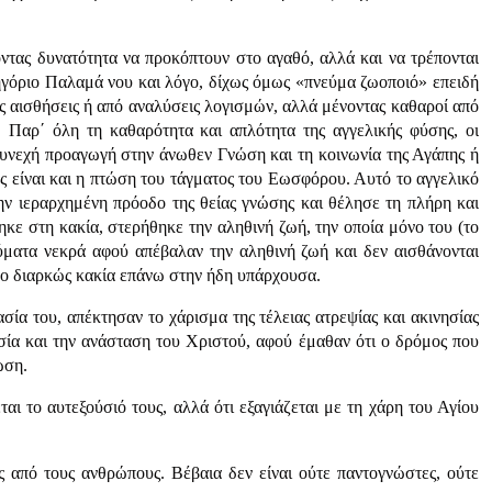
χοντας δυνατότητα να προκόπτουν στο αγαθό, αλλά και να τρέπονται
ηγόριο Παλαμά νου και λόγο, δίχως όμως «πνεύμα ζωοποιό» επειδή
ις αισθήσεις ή από αναλύσεις λογισμών, αλλά μένοντας καθαροί από
 Παρ΄ όλη τη καθαρότητα και απλότητα της αγγελικής φύσης, οι
η συνεχή προαγωγή στην άνωθεν Γνώση και τη κοινωνία της Αγάπης ή
ς είναι και η πτώση του τάγματος του Εωσφόρου. Αυτό το αγγελικό
ν ιεραρχημένη πρόοδο της θείας γνώσης και θέλησε τη πλήρη και
κε στη κακία, στερήθηκε την αληθινή ζωή, την οποία μόνο του (το
ύματα νεκρά αφού απέβαλαν την αληθινή ζωή και δεν αισθάνονται
πο διαρκώς κακία επάνω στην ήδη υπάρχουσα.
α του, απέκτησαν το χάρισμα της τέλειας ατρεψίας και ακινησίας
σία και την ανάσταση του Χριστού, αφού έμαθαν ότι ο δρόμος που
ωση.
αι το αυτεξούσιό τους, αλλά ότι εξαγιάζεται με τη χάρη του Αγίου
ς από τους ανθρώπους. Βέβαια δεν είναι ούτε παντογνώστες, ούτε