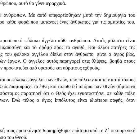
θρώπου, αυτό θα γίνει ιεραρχικά.
ν ανθρώπων. Με αυτό επιφορτίσθηκαν μετά την δημιουργία του
ού κάθε φορά που μετανοεί ένας άνθρωπος για τις αμαρτίες του,
ν προσωπικό φύλακα άγγελο κάθε ανθρώπου. Αυτός μάλιστα είναι
δικαιοσύνη και το δρόμο προς το αγαθό. Και άλλοι πατέρες της
ς του φύλακα αγγέλου δίπλα στον άνθρωπο, είναι ο άγιος βίος,
ών έργων. Ο άγγελος αυτός παρηγορεί στις θλίψεις, βοηθά στους
ον προστατεύει από ορατούς και αόρατους εχθρούς.
αι οι φύλακες άγγελοι των εθνών, των πόλεων και των κατά τόπους
εός διαμοιράζει τα έθνη και τοποθετεί τα όρια των εθνών σύμφωνα
σόστομος παρατηρεί ότι ο Θεός έχει εγκαταστήσει σε κάθε πόλη
νων. Ενώ τέλος ο άγιος Ιππόλυτος είναι ιδιαίτερα σαφής, όταν
ική τους προσκύνηση διακηρύχθηκε επίσημα από τη Ζ΄ οικουμενική
ωπο του Θεού.