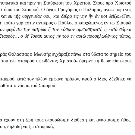
οτυπωτικά και πριν τη Σταύρωση του Χριστού. Στους προ Χριστού
στήριο του Σταυρού. Ο άγιος Γρηγόριος ο Παλαμας, αναφερόμενος
και εκ τής συγγενείας σου, και δεύρο εις γήν ἥν άν σοι δείξω»
(Γεν.
ή·
τούτο γαρ εστιν αντικρυς ο Παύλος ο καυχώμενος εν τω Σταυρώ
ον φυγόντα την πατρίδα ἤ τον κόσμον αμεταστρεπτί, η κατά σάρκα
ο Σταυρός… ο δέ Ἰσαάκ αυτος ην τού εν αυτώ προσηλωθέντος τύπος,
υθράς Θάλασσας ο Μωϋσής εγχάραξε πάνω στα ύδατα το σημείο του
ς του επί σταυρού υψωθέντος Χριστού- έφερνε τη θεραπεία στους
ταυρού κατά τον πλέον εμφανή τρόπον, αφού ο ίδιος δέχθηκε να
 βαθύτατο νόημα τού Σταυρού
να έχουν στη ζωή τους σταυρώσιμη διάθεση και αναστάσιμο ήθος.
ου, δηλαδή να ζω σταυρικά;