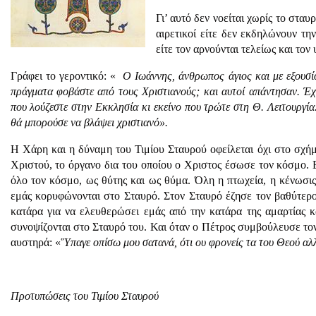
Γι’ αυτό δεν νοείται χωρίς το στα
αιρετικοί είτε δεν εκδηλώνουν τη
είτε τον αρνούνται τελείως και τον
Γράφει το γεροντικό: «
Ο Ιωάννης, άνθρωπος άγιος και με εξουσί
πράγματα φοβάστε από τους Χριστιανούς; και αυτοί απάντησαν. Έχε
που λούζεστε στην Εκκλησία κι εκείνο που τρώτε στη Θ. Λειτουργία
θά μπορούσε να βλάψει χριστιανό».
Η Χάρη και η δύναμη του Τιμίου Σταυρού οφείλεται όχι στο σχήμα
Χριστού, το όργανο δια του οποίου ο Χριστος έσωσε τον κόσμο. Ε
όλο τον κόσμο, ως θύτης και ως θύμα. Όλη η πτωχεία, η κένωσις,
εμάς κορυφώνονται στο Σταυρό. Στον Σταυρό έζησε τον βαθύτερο
κατάρα για να ελευθερώσει εμάς από την κατάρα της αμαρτίας 
συνοψίζονται στο Σταυρό του. Και όταν ο Πέτρος συμβούλευσε τον
αυστηρά: «
Ὕπαγε οπίσω μου σατανά, ότι ου φρονείς τα του Θεού α
Προτυπώσεις του Τιμίου Σταυρού