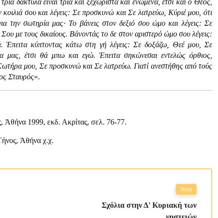
ρία δάκτυλα είναι τρία και ξεχωριστά και ενωμένα, έτσι και ο Θεός,
ν κοιλιά σου και λέγεις: Σε προσκυνώ και Σε λατρεύω, Κύριέ μου, ότι
ια την σωτηρία μας· Το βάνεις στον δεξιό σου ώμο και λέγεις: Σε
Σου με τους δικαίους. Βάνοντάς το δε στον αριστερό ώμο σου λέγεις:
. Έπειτα κύπτοντας κάτω στη γή λέγεις: Σε δοξάζω, Θεέ μου, Σε
α μας, έτσι θά μπω και εγώ. Έπειτα σηκώνεσαι εντελώς όρθιος,
 Σωτήρα μου, Σε προσκυνώ και Σε λατρεύω. Γιατί ανεστήθης από τούς
ιος Σταυρός
».
 Ἀθήνα 1999, εκδ. Ακρίτας, σελ. 76-77.
ήνος, Ἀθήνα χ.χ.
Next
Σχόλια στην Δ' Κυριακή των
νηστειών