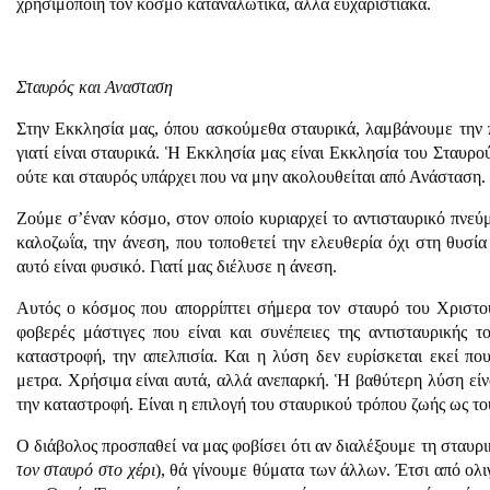
χρησιμοποιή τον κόσμο καταναλωτικά, αλλά ευχαριστιακά.
Σταυρός και Ανασταση
Στην Εκκλησία μας, όπου ασκούμεθα σταυρικά, λαμβάνουμε την 
γιατί είναι σταυρικά. Ἡ Εκκλησία μας είναι Εκκλησία του Σταυρ
ούτε και σταυρός υπάρχει που να μην ακολουθείται από Ανάσταση.
Ζούμε σ’έναν κόσμο, στον οποίο κυριαρχεί το αντισταυρικό πνεύμ
καλοζωΐα, την άνεση, που τοποθετεί την ελευθερία όχι στη θυσί
αυτό είναι φυσικό. Γιατί μας διέλυσε η άνεση.
Αυτός ο κόσμος που απορρίπτει σήμερα τον σταυρό του Χριστού
φοβερές μάστιγες που είναι και συνέπειες της αντισταυρικής τ
καταστροφή, την απελπισία. Και η λύση δεν ευρίσκεται εκεί π
μετρα. Χρήσιμα είναι αυτά, αλλά ανεπαρκή. Ἡ βαθύτερη λύση είν
την καταστροφή. Είναι η επιλογή του σταυρικού τρόπου ζωής ως τ
Ο διάβολος προσπαθεί να μας φοβίσει ότι αν διαλέξουμε τη σταυ
τον σταυρό στο χέρι
), θά γίνουμε θύματα των άλλων. Έτσι από ολ