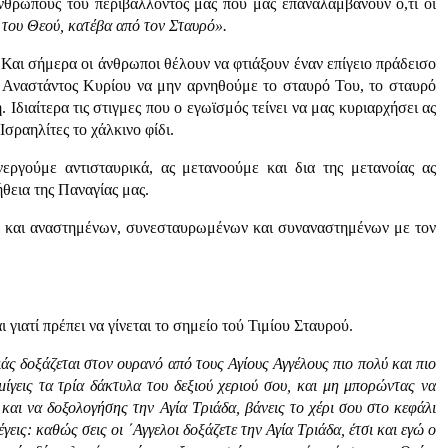
θρώπους του περιβάλλοντός μας που μας επαναλαμβάνουν ό,τι οι
ς του Θεού, κατέβα από τον Σταυρό».
Και σήμερα οι άνθρωποι θέλουν να φτιάξουν έναν επίγειο πράδεισο
 Αναστάντος Κυρίου να μην αρνηθούμε το σταυρό Του, το σταυρό
 Ιδιαίτερα τις στιγμες που ο εγωϊσμός τείνει να μας κυριαρχήσει ας
σραηλίτες το χάλκινο φίδι.
εργούμε αντισταυρικά, ας μετανοούμε και δια της μετανοίας ας
θεια της Παναγίας μας.
ν και αναστημένων, συνεσταυρωμένων και συναναστημένων με τον
 γιατί πρέπει να γίνεται το σημείο τού Τιμίου Σταυρού.
ιάς δοξάζεται στον ουρανό από τους Αγίους Αγγέλους πιο πολύ και πιο
μίγεις τα τρία δάκτυλα του δεξιού χεριού σου, και μη μπορώντας να
αι να δοξολογήσης την Αγία Τριάδα, βάνεις το χέρι σου στο κεφάλι
γεις: καθώς σεις οι ΄Αγγελοι δοξάζετε την Αγία Τριάδα, έτσι και εγώ ο