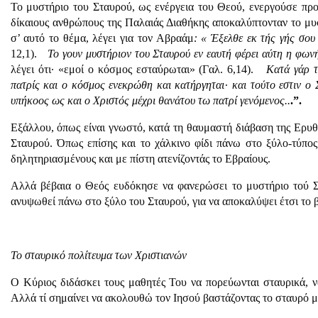
Το μυστήριο του Σταυρού, ως ενέργεια του Θεού, ενεργούσε πρ
δίκαιους ανθρώπους της Παλαιάς Διαθήκης αποκαλύπτονταν το μυ
σ’ αυτό το θέμα, λέγει για τον Αβραάμ
: « Έξελθε εκ τής γής σου 
12,1).
Το γουν μυστήριον του Σταυρού εν εαυτή φέρει αύτη η φων
λέγει ότι· «εμοί ο κόσμος εσταύρωται» (Γαλ. 6,14).
Κατά γάρ τ
πατρίς και ο κόσμος ενεκρώθη και κατήργηται· και τούτο εστιν 
υπήκοος ως και ο Χριστός μέχρι θανάτου τω πατρί γενόμενος..
.”.
Εξάλλου, όπως είναι γνωστό, κατά τη θαυμαστή διάβαση της Ερ
Σταυρού. Όπως επίσης και το χάλκινο φίδι πάνω στο ξύλο-τύπο
δηλητηριασμένους και με πίστη ατενίζοντάς το Εβραίους.
Αλλά βέβαια ο Θεός ευδόκησε να φανερώσει το μυστήριο τού Σ
ανυψωθεί πάνω στο ξύλο του Σταυρού, για να αποκαλύψει έτσι το
Το σταυρικό πολίτευμα των Χριστιανών
Ο Κύριος διδάσκει τους μαθητές Του να πορεύωνται σταυρικά, 
Αλλά τί σημαίνει να ακολουθώ τον Ιησού βαστάζοντας το σταυρό μ