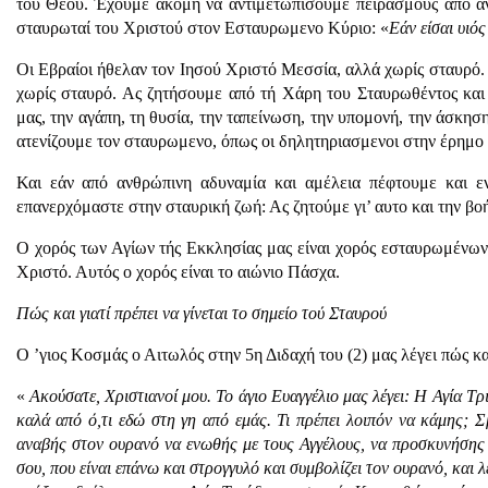
του Θεού. Έχουμε ακόμη να αντιμετωπίσουμε πειρασμούς από αν
σταυρωταί του Χριστού στον Εσταυρωμενο Κύριο: «
Εάν είσαι υιό
Οι Εβραίοι ήθελαν τον Ιησού Χριστό Μεσσία, αλλά χωρίς σταυρό. 
χωρίς σταυρό. Ας ζητήσουμε από τή Χάρη του Σταυρωθέντος και
μας, την αγάπη, τη θυσία, την ταπείνωση, την υπομονή, την άσκηση.
ατενίζουμε τον σταυρωμενο, όπως οι δηλητηριασμενοι στην έρημο Ι
Και εάν από ανθρώπινη αδυναμία και αμέλεια πέφτουμε και εν
επανερχόμαστε στην σταυρική ζωή: Ας ζητούμε γι’ αυτο και την βοή
Ο χορός των Αγίων τής Εκκλησίας μας είναι χορός εσταυρωμένω
Χριστό. Αυτός ο χορός είναι το αιώνιο Πάσχα.
Πώς και γιατί πρέπει να γίνεται το σημείο τού Σταυρού
Ο ’γιος Κοσμάς ο Αιτωλός στην 5η Διδαχή του (2) μας λέγει πώς και
«
Ακούσατε, Χριστιανοί μου. Το άγιο Ευαγγέλιο μας λέγει: Η Αγία Τρ
καλά από ό,τι εδώ στη γη από εμάς. Τι πρέπει λοιπόν να κάμης; Σ
αναβής στον ουρανό να ενωθής με τους Αγγέλους, να προσκυνήσης κ
σου, που είναι επάνω και στρογγυλό και συμβολίζει τον ουρανό, και λέ