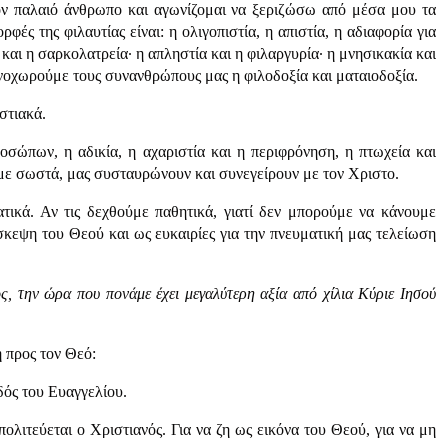
ον παλαιό άνθρωπο και αγωνίζομαι να ξεριζώσω από μέσα μου τα
ές της φιλαυτίας είναι: η ολιγοπιστία, η απιστία, η αδιαφορία για
και η σαρκολατρεία· η απληστία και η φιλαργυρία· η μνησικακία και
ενοχωρούμε τους συνανθρώπους μας η φιλοδοξία και ματαιοδοξία.
στιακά.
οσώπων, η αδικία, η αχαριστία και η περιφρόνηση, η πτωχεία και
υμε σωστά, μας συσταυρώνουν και συνεγείρουν με τον Χριστο.
ικά. Αν τις δεχθούμε παθητικά, γιατί δεν μπορούμε να κάνουμε
σκεψη του Θεού και ως ευκαιρίες για την πνευματική μας τελείωση
ς, την ώρα που πονάμε έχει μεγαλύτερη αξία από χίλια Κύριε Ιησού
 προς τον Θεό:
δός του Ευαγγελίου.
ολιτεύεται ο Χριστιανός. Για να ζη ως εικόνα του Θεού, για να μη