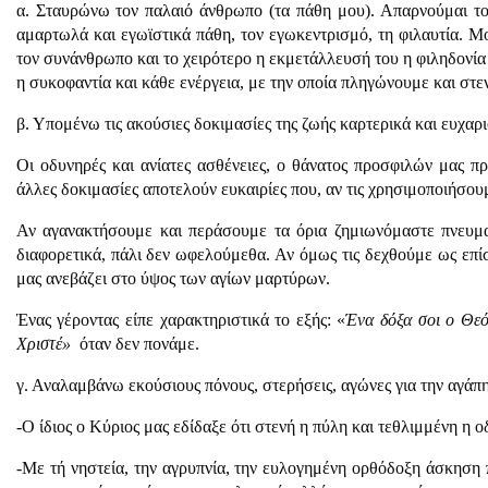
α. Σταυρώνω τον παλαιό άνθρωπο (τα πάθη μου). Απαρνούμαι τ
αμαρτωλά και εγωϊστικά πάθη, τον εγωκεντρισμό, τη φιλαυτία. Μορφ
τον συνάνθρωπο και το χειρότερο η εκμετάλλευσή του η φιληδονία 
η συκοφαντία και κάθε ενέργεια, με την οποία πληγώνουμε και στ
β. Υπομένω τις ακούσιες δοκιμασίες της ζωής καρτερικά και ευχαρι
Οι οδυνηρές και ανίατες ασθένειες, ο θάνατος προσφιλών μας πρ
άλλες δοκιμασίες αποτελούν ευκαιρίες που, αν τις χρησιμοποιήσο
Αν αγανακτήσουμε και περάσουμε τα όρια ζημιωνόμαστε πνευματ
διαφορετικά, πάλι δεν ωφελούμεθα. Αν όμως τις δεχθούμε ως επί
μας ανεβάζει στο ύψος των αγίων μαρτύρων.
Ένας γέροντας είπε χαρακτηριστικά το εξής: «
Ένα δόξα σοι ο Θεό
Χριστέ»
όταν δεν πονάμε.
γ. Αναλαμβάνω εκούσιους πόνους, στερήσεις, αγώνες για την αγάπη
-Ο ίδιος ο Κύριος μας εδίδαξε ότι στενή η πύλη και τεθλιμμένη η ο
-Με τή νηστεία, την αγρυπνία, την ευλογημένη ορθόδοξη άσκηση π