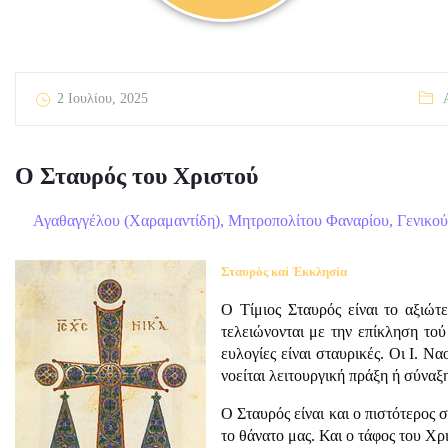
2 Ιουλίου, 2025
Ο Σταυρός του Χριστού
Αγαθαγγέλου (Χαραμαντίδη), Μητροπολίτου Φαναρίου, Γενικού 
Σταυρός καί Ἐκκλησία
Ο Τίμιος Σταυρός είναι το αξιώτ
τελειώνονται με την επίκληση τού
ευλογίες είναι σταυρικές. Οι Ι. Να
νοείται λειτουργική πράξη ή σύναξ
Ο Σταυρός είναι και ο πιστότερος
το θάνατο μας. Και ο τάφος του Χρ