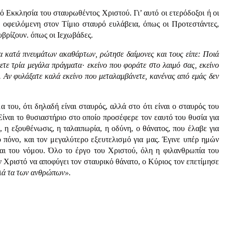
υρό Εκκλησία του σταυρωθέντος Χριστού. Γι’ αυτό οι ετερόδοξοι ή οι
ν οφειλόμενη στον Τίμιο σταυρό ευλάβεια, όπως οι Προτεστάντες,
 υβρίζουν. όπως οι Ιεχωβάδες.
α κατά πνευμάτων ακαθάρτων, ρώτησε δαίμονες και τους είπε: Ποιά
τε τρία μεγάλα πράγματα· εκείνο που φοράτε στο λαιμό σας, εκείνο
. Αν φυλάξατε καλά εκείνο που μεταλαμβάνετε, κανένας από εμάς δεν
 του, ότι δηλαδή είναι σταυρός, αλλά στο ότι είναι ο σταυρός του
ίναι το θυσιαστήριο στο οποίο προσέφερε τον εαυτό του θυσία για
 η εξουθένωσις, η ταλαιπωρία, η οδύνη, ο θάνατος, που έλαβε για
 πόνο, και τον μεγαλύτερο εξευτελισμό για μας. Έγινε υπέρ ημών
και του νόμου. Όλο το έργο του Χριστού, όλη η φιλανθρωπία του
 Χριστό να αποφύγει τον σταυρικό θάνατο, ο Κύριος τον επετίμησε
λλά τα των ανθρώπων».