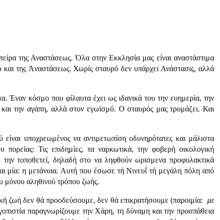
πείρα της Αναστάσεως. Όλα στην Εκκλησία μας είναι αναστάστιμα
ού και της Ἀναστάσεως. Χωρίς σταυρό δεν υπάρχει Ανάστασις, αλλά
α. Έναν κόσμο που φίλαυτα έχει ως ιδανικά του την ευημερία, την
α και την αγάπη, αλλά στον εγωϊσμό. Ο σταυρός μας τρομάζει. Και
 είναι υποχρεωμένος να αντιμετωπίση οδυνηρότατες και μάλιστα
ου πορείας: Τις επιδημίες, τα ναρκωτικά, την φοβερή οικολογική
ου την τοποθετεί, δηλαδή στο να ληφθούν ωρισμενα προφυλακτικά
αι μία: η μετάνοια. Αυτή που έσωσε τή Νινευΐ τή μεγάλη πόλη από
ου μόνου αληθινού τρόπου ζωής.
ρική ζωή δεν θά προοδεύσουμε, δεν θά επικρατήσουμε (παροιμία:
με
ιγοπιστία παραγνωρίζουμε την Χάρη, τη δύναμη και την προσπάθεια