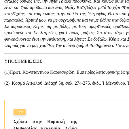
ανάξιος δούλος της, την Αγία Τριάδα προσκυνώ. Και καθώς αυτά τα τ
είναι και τρία πρόσωπα και ένας Θεός. Κατεβάζεις μετά το χέρι στη
κατεδέχθης και εσαρκώθης στην κοιλία της Υπεραγίας Θεοτοκου γ
παρακαλώ, Χριστέ μου, να με συγχωρήσης και να με βάλης στα δεξιά 
Σε παρακαλώ, Κύριε, μη με βάλης με τους αμαρτωλούς αριστερά
προσκυνώ και Σε λατρεύω, γιατί όπως μπήκες Σύ στον τάφο γι
φανερώνοντας έτσι την Ανάσταση, και λέγεις: Σε δοξάζω, Κύριε και
νεκρούς για να μας χαρίσεις την αιώνια ζωή. Αυτό σημαίνει ο Πανάγ
ΥΠΟΣΗΜΕΙΩΣΕΙΣ
(1)Πρωτ. Κωνσταντίνου Καραϊσαρίδη, Εμπειρίες λειτουργικής ζωής,
(2) Κοσμά Αιτωλού, Διδαχή 5η, σελ. 274-275, έκδ.. Ἰ.Μενούνου, Τ
Prev
Σχόλια στην Κυριακή της
Ορθοδοξίας Εκκλησία: Σώμα