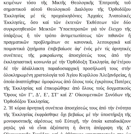
κειμένων τόσο τῆς Μικτῆς Θεολογικῆς Ἐπιτροπῆς τοῦ
σημαντικοῦ αὐτοῦ Θεολογικοῦ Διαλόγου τῆς Ὀρθοδόξου
Ἐκκλησίας μέ τίς προχαλκηδόνιες Ἀρχαίες Ἀνατολικές
Ἐκκλησίες, ὅσο καί τῶν ἐκτενῶν Ἐκθέσεων τῶν δύο
συγκροτηθεισῶν Μεικτῶν Ὑποεπιτροπῶν γιά τόν ἔλεγχο τῆς
ὑπάρξεως ἤ τόν τρόπο ἀντιμετωπίσεως τῶν πιθανῶν ἤ
πραγματικῶν προβλημάτων σε κανονικά, λειτουργικά καί
ποιμαντικά ζητήματα ἐπιβεβαίωσε ἀφ’ ἑνός μέν τίς ἀρνητικές
συνέπειες τῆς μακραίωνης ἀποσχίσεώς τους ἀπό τήν
ἐκκλησιαστική κοινωνία μέ τήν Ὀρθόδοξη Ἐκκλησία, ἀφ’ἑτέρου
δέ τήν ἀδιάλλακτη παραδοσιαρχική προσήλωσή τους στήν
ὁλοκληρωμένη χριστολογία τοῦ Ἁγίου Κυρίλλου Ἀλεξανδρείας, ἡ
ὁποία ἀναπτύχθηκε ὁμοφώνως ἀπό ὅλους τούς ἐγκρίτους Πατέρες
τῆς Ἐκκλησίας καί ἐπικυρώθηκε ἀπό ὅλους τούς δογματικούς
Ὅρους τῶν Γ’, Δ’, Ε’, ΣΤ’ καί Ζ’ Οἰκουμενικῶν Συνόδων τῆς
Ὀρθοδόξου Ἐκκλησίας.
2. Ἡ κύρια ἀρνητική συνέπεια ἀποσχίσεώς τους ἀπό τήν ἑνότητα
τῆς Ἐκκλησίας ἐκφράσθηκε ὄχι βεβαίως μέ τήν ὑποστήριξη τῆς
μονοφυσιτικῆς αἱρέσεως τοῦ Εὐτυχῆ, τήν ὁποία καταδικάζουν
ρητῶς γιά νά εἶναι ἀξιόπιστη ἡ ἄνετη ἀπόρριψη τῆς Δ’