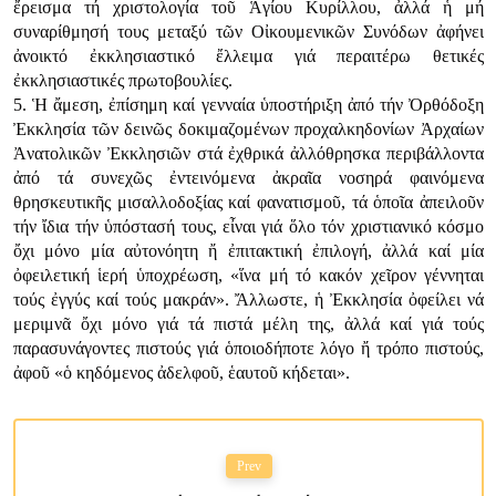
ἔρεισμα τή χριστολογία τοῦ Ἁγίου Κυρίλλου, ἀλλά ἡ μή
συναρίθμησή τους μεταξύ τῶν Οἰκουμενικῶν Συνόδων ἀφήνει
ἀνοικτό ἐκκλησιαστικό ἔλλειμα γιά περαιτέρω θετικές
ἐκκλησιαστικές πρωτοβουλίες.
5. Ἡ ἄμεση, ἐπίσημη καί γενναία ὑποστήριξη ἀπό τήν Ὀρθόδοξη
Ἐκκλησία τῶν δεινῶς δοκιμαζομένων προχαλκηδονίων Ἀρχαίων
Ἀνατολικῶν Ἐκκλησιῶν στά ἐχθρικά ἀλλόθρησκα περιβάλλοντα
ἀπό τά συνεχῶς ἐντεινόμενα ἀκραῖα νοσηρά φαινόμενα
θρησκευτικῆς μισαλλοδοξίας καί φανατισμοῦ, τά ὁποῖα ἀπειλοῦν
τήν ἴδια τήν ὑπόστασή τους, εἶναι γιά ὅλο τόν χριστιανικό κόσμο
ὄχι μόνο μία αὐτονόητη ἤ ἐπιτακτική ἐπιλογή, ἀλλά καί μία
ὀφειλετική ἱερή ὑποχρέωση, «ἵνα μή τό κακόν χεῖρον γέννηται
τούς ἐγγύς καί τούς μακράν». Ἄλλωστε, ἡ Ἐκκλησία ὀφείλει νά
μεριμνᾶ ὄχι μόνο γιά τά πιστά μέλη της, ἀλλά καί γιά τούς
παρασυνάγοντες πιστούς γιά ὁποιοδήποτε λόγο ἤ τρόπο πιστούς,
ἀφοῦ «ὁ κηδόμενος ἀδελφοῦ, ἑαυτοῦ κήδεται».
Prev