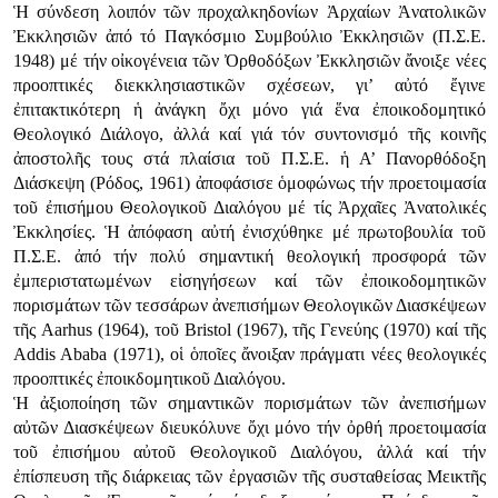
Ἡ σύνδεση λοιπόν τῶν προχαλκηδονίων Ἀρχαίων Ἀνατολικῶν
Ἐκκλησιῶν ἀπό τό Παγκόσμιο Συμβούλιο Ἐκκλησιῶν (Π.Σ.Ε.
1948) μέ τήν οἰκογένεια τῶν Ὀρθοδόξων Ἐκκλησιῶν ἄνοιξε νέες
προοπτικές διεκκλησιαστικῶν σχέσεων, γι’ αὐτό ἔγινε
ἐπιτακτικότερη ἡ ἀνάγκη ὄχι μόνο γιά ἕνα ἐποικοδομητικό
Θεολογικό Διάλογο, ἀλλά καί γιά τόν συντονισμό τῆς κοινῆς
ἀποστολῆς τους στά πλαίσια τοῦ Π.Σ.Ε. ἡ Α’ Πανορθόδοξη
Διάσκεψη (Ρόδος, 1961) ἀποφάσισε ὁμοφώνως τήν προετοιμασία
τοῦ ἐπισήμου Θεολογικοῦ Διαλόγου μέ τίς Ἀρχαῖες Ἀνατολικές
Ἐκκλησίες. Ἡ ἀπόφαση αὐτή ἐνισχύθηκε μέ πρωτοβουλία τοῦ
Π.Σ.Ε. ἀπό τήν πολύ σημαντική θεολογική προσφορά τῶν
ἐμπεριστατωμένων εἰσηγήσεων καί τῶν ἐποικοδομητικῶν
πορισμάτων τῶν τεσσάρων ἀνεπισήμων Θεολογικῶν Διασκέψεων
τῆς Aarhus (1964), τοῦ Bristol (1967), τῆς Γενεύης (1970) καί τῆς
Addis Ababa (1971), οἱ ὁποῖες ἄνοιξαν πράγματι νέες θεολογικές
προοπτικές ἐποικδομητικοῦ Διαλόγου.
Ἡ ἀξιοποίηση τῶν σημαντικῶν πορισμάτων τῶν ἀνεπισήμων
αὐτῶν Διασκέψεων διευκόλυνε ὄχι μόνο τήν ὀρθή προετοιμασία
τοῦ ἐπισήμου αὐτοῦ Θεολογικοῦ Διαλόγου, ἀλλά καί τήν
ἐπίσπευση τῆς διάρκειας τῶν ἐργασιῶν τῆς συσταθείσας Μεικτῆς