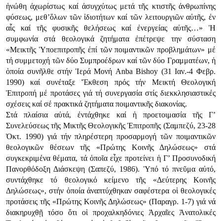
ἡνώθη ἀχωρίστως καί ἀσυγχύτως μετά τῆς κτιστῆς ἀνθρωπίνης
φύσεως, μεθ’ὅλων τῶν ἰδιοτήτων καί τῶν λειτουργιῶν αὐτῆς, ἐν
αἷς καί τῆς φυσικῆς θελήσεως καί ἐνεργείας αὐτῆς…» Ἡ
συμφωνία στά θεολογικά ζητήματα ἐπέτρεψε την σύσταση
«Μεικτῆς Ὑποεπιτροπῆς ἐπί τῶν ποιμαντικῶν προβλημάτων» μέ
τή συμμετοχή τῶν δύο Συμπροέδρων καί τῶν δύο Γραμματέων, ἡ
ὁποία συνῆλθε στήν Ἱερά Μονή Anba Bishoy (31 Ιαν.-4 Φεβρ.
1990) καί συνέταξε Ἔκθεση πρός τήν Μεικτή Θεολογική
Ἐπιτροπή μέ προτάσες γιά τή συνεργασία στίς διεκκλησιαστικές
σχέσεις καί σέ πρακτικά ζητήματα ποιμαντικῆς διακονίας.
Στά πλαίσια αὐτά, ἐντάχθηκε καί ἡ προετοιμασία τῆς Γ’
Συνελεύσεως τῆς Μικτῆς Θεολογικῆς Ἐπιτροπῆς (Σαμπεζύ, 23-28
Ὀκτ. 1990) γιά τήν πληρέστερη προσαρμογή τῶν ποιμαντικῶν
θεολογικῶν θέσεων τῆς «Πρώτης Κοινῆς Δηλώσεως» στά
συγκεκριμένα θέματα, τά ὁποῖα εἶχε προτείνει ἡ Γ’ Προσυνοδική
Πανορθόδοξη Διάσκεψη (Σαπεζύ, 1986). Ὑπό τό πνεῦμα αὐτό,
συντάχθηκε τό θεολογικό κείμενο τῆς «Δεύτερης Κοινῆς
Δηλώσεως», στήν ὁποία ἀναπτύχθηκαν σαφέστερα οἱ θεολογικές
προτάσεις τῆς «Πρώτης Κοινῆς Δηλώσεως» (Παραγρ. 1-7) γιά νά
διακηρυχθῇ τόσο ὅτι οἱ προχαλκηδόνιες Ἀρχαῖες Ἀνατολικές