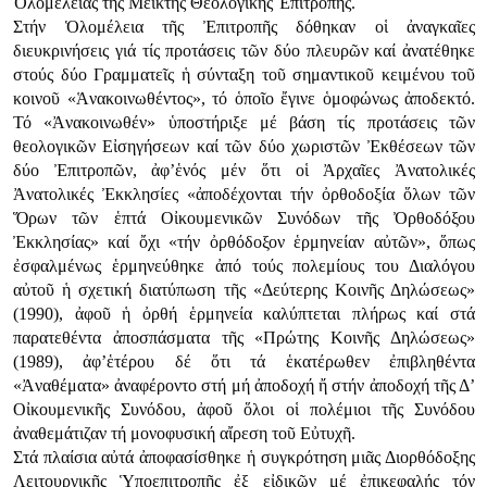
Ὁλομέλειας τῆς Μεικτῆς Θεολογικῆς Ἐπιτροπῆς.
Στήν Ὁλομέλεια τῆς Ἐπιτροπῆς δόθηκαν οἱ ἀναγκαῖες
διευκρινήσεις γιά τίς προτάσεις τῶν δύο πλευρῶν καί ἀνατέθηκε
στούς δύο Γραμματεῖς ἡ σύνταξη τοῦ σημαντικοῦ κειμένου τοῦ
κοινοῦ «Ἁνακοινωθέντος», τό ὁποῖο ἔγινε ὁμοφώνως ἀποδεκτό.
Τό «Ἀνακοινωθέν» ὑποστήριξε μέ βάση τίς προτάσεις τῶν
θεολογικῶν Εἰσηγήσεων καί τῶν δύο χωριστῶν Ἐκθέσεων τῶν
δύο Ἐπιτροπῶν, ἀφ’ἑνός μέν ὅτι οἱ Ἀρχαῖες Ἀνατολικές
Ἀνατολικές Ἐκκλησίες «ἀποδέχονται τήν ὀρθοδοξία ὅλων τῶν
Ὅρων τῶν ἑπτά Οἰκουμενικῶν Συνόδων τῆς Ὀρθοδόξου
Ἐκκλησίας» καί ὄχι «τήν ὀρθόδοξον ἑρμηνείαν αὐτῶν», ὅπως
ἐσφαλμένως ἑρμηνεύθηκε ἀπό τούς πολεμίους του Διαλόγου
αὐτοῦ ἡ σχετική διατύπωση τῆς «Δεύτερης Κοινῆς Δηλώσεως»
(1990), ἀφοῦ ἡ ὀρθή ἑρμηνεία καλύπτεται πλήρως καί στά
παρατεθέντα ἀποσπάσματα τῆς «Πρώτης Κοινῆς Δηλώσεως»
(1989), ἀφ’ἑτέρου δέ ὅτι τά ἑκατέρωθεν ἐπιβληθέντα
«Ἀναθέματα» ἀναφέροντο στή μή ἀποδοχή ἤ στήν ἀποδοχή τῆς Δ’
Οἰκουμενικῆς Συνόδου, ἀφοῦ ὅλοι οἱ πολέμιοι τῆς Συνόδου
ἀναθεμάτιζαν τή μονοφυσική αἴρεση τοῦ Εὐτυχῆ.
Στά πλαίσια αὐτά ἀποφασίσθηκε ἡ συγκρότηση μιᾶς Διορθόδοξης
Λειτουργικῆς Ὑποεπιτροπῆς ἐξ εἰδικῶν μέ ἐπικεφαλής τόν