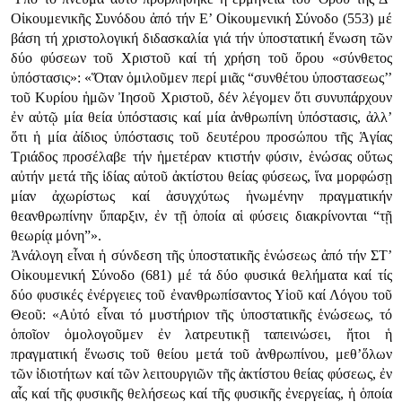
Οἰκουμενικῆς Συνόδου ἀπό τήν Ε’ Οἰκουμενική Σύνοδο (553) μέ
βάση τή χριστολογική διδασκαλία γιά τήν ὑποστατική ἕνωση τῶν
δύο φύσεων τοῦ Χριστοῦ καί τή χρήση τοῦ ὅρου «σύνθετος
ὑπόστασις»: «Ὅταν ὁμιλοῦμεν περί μιᾶς “συνθέτου ὑποστασεως’’
τοῦ Κυρίου ἡμῶν Ἰησοῦ Χριστοῦ, δέν λέγομεν ὅτι συνυπάρχουν
ἐν αὐτῷ μία θεία ὑπόστασις καί μία ἀνθρωπίνη ὑπόστασις, ἀλλ’
ὅτι ἡ μία ἀίδιος ὑπόστασις τοῦ δευτέρου προσώπου τῆς Ἁγίας
Τριάδος προσέλαβε τήν ἡμετέραν κτιστήν φύσιν, ἑνώσας οὕτως
αὐτήν μετά τῆς ἰδίας αὐτοῦ ἀκτίστου θείας φύσεως, ἵνα μορφώσῃ
μίαν ἀχωρίστως καί ἀσυγχύτως ἡνωμένην πραγματικήν
θεανθρωπίνην ὕπαρξιν, ἐν τῇ ὁποία αἱ φύσεις διακρίνονται “τῇ
θεωρίᾳ μόνη”».
Ἀνάλογη εἶναι ἡ σύνδεση τῆς ὑποστατικῆς ἑνώσεως ἀπό τήν ΣΤ’
Οἰκουμενική Σύνοδο (681) μέ τά δύο φυσικά θελήματα καί τίς
δύο φυσικές ἐνέργειες τοῦ ἐνανθρωπίσαντος Υἱοῦ καί Λόγου τοῦ
Θεοῦ: «Αὐτό εἶναι τό μυστήριον τῆς ὑποστατικῆς ἑνώσεως, τό
ὁποῖον ὁμολογοῦμεν ἐν λατρευτικῇ ταπεινώσει, ἤτοι ἡ
πραγματική ἕνωσις τοῦ θείου μετά τοῦ ἀνθρωπίνου, μεθ’ὅλων
τῶν ἰδιοτήτων καί τῶν λειτουργιῶν τῆς ἀκτίστου θείας φύσεως, ἐν
αἷς καί τῆς φυσικῆς θελήσεως καί τῆς φυσικῆς ἐνεργείας, ἡ ὁποία