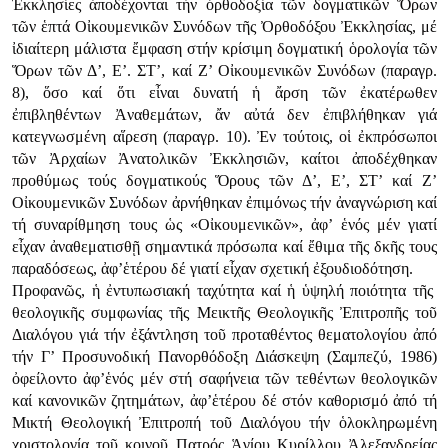
Έκκλησίες ἀποδέχονται τήν ὀρθοδοξία τῶν δογματικῶν Ὅρων
τῶν ἑπτά Οἰκουμενικῶν Συνόδων τῆς Ὀρθοδόξου Ἐκκλησίας, μέ
ἰδιαίτερη μάλιστα ἔμφαση στήν κρίσιμη δογματική ὁρολογία τῶν
Ὅρων τῶν Δ’, Ε’. ΣΤ’, καί Ζ’ Οἰκουμενικῶν Συνόδων (παραγρ.
8), ὅσο καί ὅτι εἶναι δυνατή ἡ ἄρση τῶν ἐκατέρωθεν
ἐπιβληθέντων Ἀναθεμάτων, ἄν αὐτά δεν ἐπιβλήθηκαν γιά
κατεγνωσμένη αἵρεση (παραγρ. 10). Ἐν τούτοις, οἱ ἐκπρόσωποι
τῶν Ἀρχαίων Ἀνατολικῶν Ἐκκλησιῶν, καίτοι ἀποδέχθηκαν
προθύμως τούς δογματικούς Ὅρους τῶν Δ’, Ε’, ΣΤ’ καί Ζ’
Οἰκουμενικῶν Συνόδων ἀρνήθηκαν ἐπιμόνως τήν ἀναγνώριση καί
τή συναρίθμηση τους ὡς «Οἰκουμενικῶν», ἀφ’ ἑνός μέν γιατί
εἶχαν ἀναθεματισθῇ σημαντικά πρόσωπα καί ἔθιμα τῆς δκῆς τους
παραδόσεως, ἀφ’ἑτέρου δέ γιατί εἶχαν σχετική ἐξουδιοδότηση.
Προφανῶς, ἡ ἐντυπωσιακή ταχύτητα καί ἡ ὑψηλή ποιότητα τῆς
θεολογικῆς συμφωνίας τῆς Μεικτῆς Θεολογικῆς Ἐπιτροπῆς τοῦ
Διαλόγου γιά τήν ἐξάντληση τοῦ προταθέντος θεματολογίου ἀπό
τήν Γ’ Προσυνοδική Πανορθόδοξη Διάσκεψη (Σαμπεζύ, 1986)
ὀφείλοντο ἀφ’ἑνός μέν στή σαφήνεια τῶν τεθέντων θεολογικῶν
καί κανονικῶν ζητημάτων, ἀφ’ἑτέρου δέ στόν καθορισμό ἀπό τή
Μικτή Θεολογική Ἐπιτροπή τοῦ Διαλόγου τήν ὁλοκληρωμένη
χριστολογία τοῦ κοινοῦ Πατρός Ἁγίου Κυρίλλου Ἀλεξανδρείας