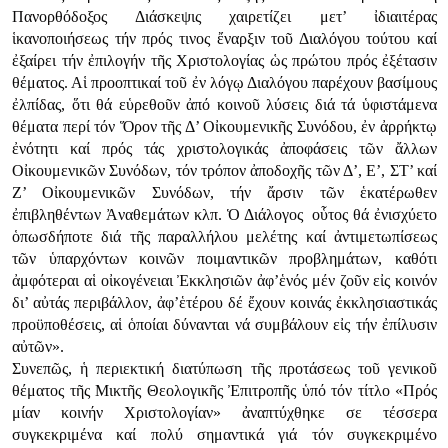
Πανορθόδοξος Διάσκεψις χαιρετίζει μετ’ ἰδιαιτέρας
ἱκανοποιήσεως τήν πρός τινος ἔναρξιν τοῦ Διαλόγου τούτου καί
ἐξαίρει τήν ἐπιλογήν τῆς Χριστολογίας ὡς πρώτου πρός ἐξέτασιν
θέματος. Αἱ προοπτικαί τοῦ ἐν λόγῳ Διαλόγου παρέχουν βασίμους
ἐλπίδας, ὅτι θά εὑρεθοῦν ἀπό κοινοῦ λύσεις διά τά ὑφιστάμενα
θέματα περί τόν Ὅρον τῆς Δ’ Οἰκουμενικῆς Συνόδου, ἐν ἀρρήκτῳ
ἐνότητι καί πρός τάς χριστολογικάς ἀποφάσεις τῶν ἄλλων
Οἰκουμενικῶν Συνόδων, τόν τρόπον ἀποδοχῆς τῶν Δ’, Ε’, ΣΤ’ καί
Ζ’ Οἰκουμενικῶν Συνόδων, τήν ἄρσιν τῶν ἑκατέρωθεν
ἐπιβληθέντων Ἀναθεμάτων κλπ. Ὁ Διάλογος οὗτος θά ἐνισχύετο
ὁπωσδήποτε διά τῆς παραλλήλου μελέτης καί ἀντιμετωπίσεως
τῶν ὑπαρχόντων κοινῶν ποιμαντικῶν προβλημάτων, καθότι
ἀμφότεραι αἱ οἰκογένειαι Ἐκκλησιῶν ἀφ’ἑνός μέν ζοῦν εἰς κοινόν
δι’ αὐτάς περιβάλλον, ἀφ’ἑτέρου δέ ἔχουν κοινάς ἐκκλησιαστικάς
προϋποθέσεις, αἱ ὁποίαι δύνανται νά συμβάλουν εἰς τήν ἐπίλυσιν
αὐτῶν».
Συνεπῶς, ἡ περιεκτική διατύπωση τῆς προτάσεως τοῦ γενικοῦ
θέματος τῆς Μικτῆς Θεολογικῆς Ἐπιτροπῆς ὑπό τόν τίτλο «Πρός
μίαν κοινήν Χριστολογίαν» ἀναπτύχθηκε σε τέσσερα
συγκεκριμένα καί πολύ σημαντικά γιά τόν συγκεκριμένο