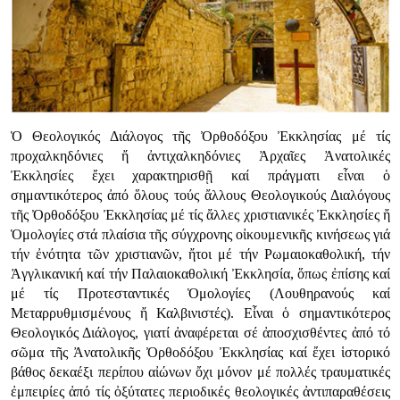
Ὁ Θεολογικός Διάλογος τῆς Ὀρθοδόξου Ἐκκλησίας μέ τίς
προχαλκηδόνιες ἤ ἀντιχαλκηδόνιες Ἀρχαῖες Ἀνατολικές
Ἐκκλησίες ἔχει χαρακτηρισθῇ καί πράγματι εἶναι ὁ
σημαντικότερος ἀπό ὅλους τούς ἄλλους Θεολογικούς Διαλόγους
τῆς Ὀρθοδόξου Ἐκκλησίας μέ τίς ἄλλες χριστιανικές Ἐκκλησίες ἤ
Ὁμολογίες στά πλαίσια τῆς σύγχρονης οἰκουμενικῆς κινήσεως γιά
τήν ἐνότητα τῶν χριστιανῶν, ἤτοι μέ τήν Ρωμαιοκαθολική, τήν
Ἀγγλικανική καί τήν Παλαιοκαθολική Ἐκκλησία, ὅπως ἐπίσης καί
μέ τίς Προτεσταντικές Ὁμολογίες (Λουθηρανούς καί
Μεταρρυθμισμένους ἤ Καλβινιστές). Εἶναι ὁ σημαντικότερος
Θεολογικός Διάλογος, γιατί ἀναφέρεται σέ ἀποσχισθέντες ἀπό τό
σῶμα τῆς Ἀνατολικῆς Ὀρθοδόξου Ἐκκλησίας καί ἔχει ἱστορικό
βάθος δεκαέξι περίπου αἰώνων ὄχι μόνον μέ πολλές τραυματικές
ἐμπειρίες ἀπό τίς ὀξύτατες περιοδικές θεολογικές ἀντιπαραθέσεις