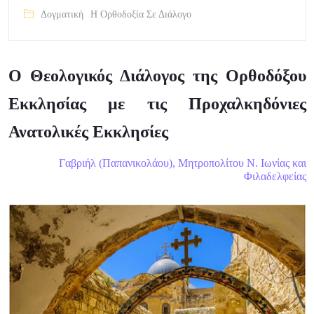
Δογματική
Η Ορθοδοξία Σε Διάλογο
Ο Θεολογικός Διάλογος της Ορθοδόξου
Εκκλησίας με τις Προχαλκηδόνιες
Ανατολικές Εκκλησίες
Γαβριήλ (Παπανικολάου), Μητροπολίτου Ν. Ιωνίας και
Φιλαδελφείας