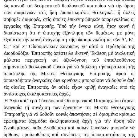
ὡς κοινοῦ καί δεσμευτικοῦ θεολογικοῦ κριτηρίου γιά τήν ἄρση
τῶν διαφωνιῶν στίς ἤδη διαπιστωμένες θεολογικές ἤ ἄλλες
σοβαρές διαφορές, στίς ὁποῖες ἐπικεντρώθηκαν ἀπαρεγκλίτως οἱ
ἐργασίες τῆς Ἐπιτροπῆς. Ὑπό τήν ἔννοια αὐτή, ἦταν κοινή ἡ
διαπίστωση ὅτι ἡ ἐπιτυχής ἐξάντληση τῶν θεμάτων, μέ μόνη
ἐξαίρεση τήν κοινή ἀναγνώριση τῆς οἰκουμενικότητας τῶν Δ’, Ε’,
ΣΤ’ καί Ζ’ Οἰκουμενικῶν Συνόδων, γι’ αὐτό ὁ Πρόεδρος τῆς
Διορθοδόξου Ἐπιτροπῆς ἀπέστειλε ἐκτενῆ Ἔκθεση μέ ἀναλυτική
μάλιστα περιγραφή καί ἀξιολόγηση τοῦ ἐπιτελεσθέντος
σημαντικοῦ θεολογικοῦ ἔργου γιά νά δηλώσῃ τήν περάτωση τῆς
ἀποστολῆς τῆς Μικτῆς Θεολογικῆς Ἐπιτροπῆς, ἀφοῦ οἱ
ὁποιεσδήποτε ἀναγκαῖες διευκρινήσεις μποροῦσαν νά δοθοῦν ἀπό
τίς οἰκεῖες Ἐπιτροπές, ἄν αὐτές εἶχαν κριθῇ ἀναγκαῖες ἀπό τίς
ἀντίστοιχες ἐκκλησιαστικές ἀρχές.
Ἡ Ἁγία καί Ἱερά Σύνοδος τοῦ Οἰκουμενικοῦ Πατριαρχείου ἔκρινε
ἀναγκαία τή συνέχιση τῶν ἐργασιῶν τῆς Μικτῆς Θεολογικῆς
Ἐπιτροπῆς γιά νά δοθοῦν κοινές ἀπαντήσεις σέ ὁρισμένα κρίσιμα
ἐρωτήματα (ἁρμόδια ἐκκλησιαστική ἀρχή γιά τήν ἄρση τῶν
Ἀναθεμάτων, ποῖα Ἀναθέματα καί ποίων Συνόδων μποροῦν νά
ἀρθοῦν, προϋποθέσεις καί συνέπειες τῆς ἀποκαταστάσεως τῆς