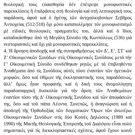
θεολογική τους εὐαισθησία δέν ἐπέτρεψε μονοφυσιτικές
παρεκκλίσεις ἤ ἐπιδράσεις στή θεολογία καί στή λειτουργική τους
παράδοση, ἀφοῦ καί ὁ ἡγέτης τῶν ἀντιχαλκηδονίων Σεβῆρος
Ἀντιοχείας (512-518) ὄχι μόνο καταπολέμησε τόν μονοφυσιτισμό
μέ εἰδικές θεολογικές πραγματεῖες του, ἀλλά καί ὁ ἴδιος
καταδικάσθηκε ἀπό τή Μεγάλη Σύνοδο τῆς Κωνπόλεως (536) γιά
νεστοριανικές καί ὄχι γιά μονοφυσιτικές παρεκκλίσεις.
4. Ἡ ἄρνηση ἀποδοχῆς καί τῆς συναριθμήσεως τῶν Δ’, Ε’, ΣΤ’ καί
Ζ’ Οἰκουμενικῶν Συνόδων στίς Οἰκουμενικές Συνόδους μετά τήν
Γ’ Οἰκουμενική Σύνοδο συνδέθηκαν ρητῶς μέ τά ἐπιβληθέντα
Ἀναθέματα ἀπό τίς Συνόδους αὐτές τόσο ἐναντίον τῶν ἡγετικῶν
μορφῶν, ὅσο καί ἐθίμων τῆς ἐκκλησιαστικῆς τους παραδόσεως,
ἀλλ’ ὅμως ἦταν προφανής καί ἡ δική τους ἀνομολόγητη
παραδοσιαρχική δυσκολία γιά τήν ἄρση τῶν Ἀναθεμάτων
ἐναντίον τόσο τῆς Δ’ Οἰκουμενικῆς Συνόδου καί τῶν ἀποφάσεών
της, ὅσο καί τοῦ πάπα Λέοντα. Συνεπῶς, ἡ ἀναγνώριση καί ἡ
ἀποδοχή τῆς Ὀρθοδοξίας τῶν δογματικῶν Ὅρων τῶν ἀνωτέρω
Οἰκουμενικῶν Συνόδων στίς δύο Κοινές Δηλώσεις (1989 καί
1990) τῆς Μικτῆς Θεολογικῆς Ἐπιτροπῆς τοῦ Διαλόγου εἶναι πολύ
σημαντικές γιά τίς διεκκλησιαστικές σχέσεις, ἀφοῦ ἔχουν κοινό