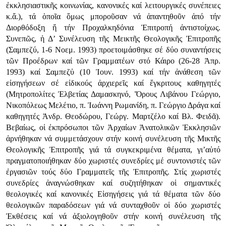
ἐκκλησιαστικῆς κοινωνίας, κανονικές καί λειτουργικές συνέπειες
κ.ἄ.), τά ὁποῖα ὅμως μποροῦσαν νά ἀπαντηθοῦν ἀπό τήν
Διορθόδοξη ἤ τήν Προχαλκηδόνια Ἐπιτροπή ἀντιστοίχως.
Συνεπῶς, ἡ Δ’ Συνέλευση τῆς Μεικτῆς Θεολογικῆς Ἐπιτροπῆς
(Σαμπεζύ, 1-6 Νοεμ. 1993) προετοιμάσθηκε σέ δύο συναντήσεις
τῶν Προέδρων καί τῶν Γραμματέων στό Κάιρο (26-28 Ἀπρ.
1993) καί Σαμπεζὐ (10 Ἰουν. 1993) καί τήν ἀνάθεση τῶν
εἰσηγήσεων σέ εἰδικούς ἀρχιερεῖς καί ἔγκριτους καθηγητές
(Μητροπολίτες Ἐλβετίας Δαμασκηνό, Ὅρους Λιβάνου Γεώργιο,
Νικοπόλεως Μελέτιο, π. Ἰωάννη Ρωμανίδη, π. Γεώργιο Δράγα καί
καθηγητές Ἀνδρ. Θεοδώρου, Γεώργ. Μαρτζέλο καί Βλ. Φειδᾶ).
Βεβαίως, οἱ ἐκπρόσωποι τῶν Ἀρχαίων Ἀνατολικῶν Ἐκκλησιῶν
ἀρνήθηκαν νά συμμετάσχουν στήν κοινή συνέλευση τῆς Μικτῆς
Θεολογικῆς Ἐπιτροπῆς γιά τά συγκεκριμένα θέματα, γι’αὐτό
πραγματοποιήθηκαν δύο χωριστές συνεδρίες μέ συντονιστές τῶν
ἐργασιῶν τούς δύο Γραμματεῖς τῆς Ἐπιτροπῆς. Στίς χωριστές
συνεδρίες ἀναγνώσθηκαν καί συζητήθηκαν οἱ σημαντικές
θεολογικές καί κανονικές Εἰσηγήσεις γιά τά θέματα τῶν δύο
θεολογικῶν παραδόσεων γιά νά συνταχθοῦν οἱ δύο χωριστές
Ἐκθέσεις καί νά ἀξιολογηθοῦν στήν κοινή συνέλευση τῆς