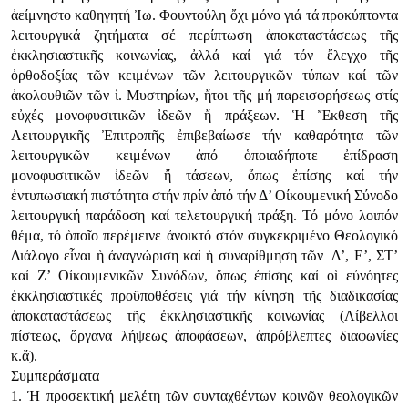
ἀείμνηστο καθηγητή Ἰω. Φουντούλη ὄχι μόνο γιά τά προκύπτοντα
λειτουργικά ζητήματα σέ περίπτωση ἀποκαταστάσεως τῆς
ἐκκλησιαστικῆς κοινωνίας, ἀλλά καί γιά τόν ἔλεγχο τῆς
ὀρθοδοξίας τῶν κειμένων τῶν λειτουργικῶν τύπων καί τῶν
ἀκολουθιῶν τῶν ἱ. Μυστηρίων, ἤτοι τῆς μή παρεισφρήσεως στίς
εὐχές μονοφυσιτικῶν ἰδεῶν ἤ πράξεων. Ἡ Ἔκθεση τῆς
Λειτουργικῆς Ἐπιτροπῆς ἐπιβεβαίωσε τήν καθαρότητα τῶν
λειτουργικῶν κειμένων ἀπό ὁποιαδήποτε ἐπίδραση
μονοφυσιτικῶν ἰδεῶν ἤ τάσεων, ὅπως ἐπίσης καί τήν
ἐντυπωσιακή πιστότητα στήν πρίν ἀπό τήν Δ’ Οίκουμενική Σύνοδο
λειτουργική παράδοση καί τελετουργική πράξη. Τό μόνο λοιπόν
θέμα, τό ὁποῖο περέμεινε ἀνοικτό στόν συγκεκριμένο Θεολογικό
Διάλογο εἶναι ἡ ἀναγνώριση καί ἡ συναρίθμηση τῶν Δ’, Ε’, ΣΤ’
καί Ζ’ Οἰκουμενικῶν Συνόδων, ὅπως ἐπίσης καί οἱ εὐνόητες
ἐκκλησιαστικές προϋποθέσεις γιά τήν κίνηση τῆς διαδικασίας
ἀποκαταστάσεως τῆς ἐκκλησιαστικῆς κοινωνίας (Λίβελλοι
πίστεως, ὄργανα λήψεως ἀποφάσεων, ἀπρόβλεπτες διαφωνίες
κ.ἄ).
Συμπεράσματα
1. Ἡ προσεκτική μελέτη τῶν συνταχθέντων κοινῶν θεολογικῶν