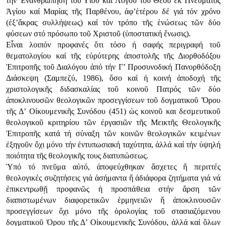
τήν Ἐνανθρώπηση τοῦ Υἱοῦ καί Λόγου τοῦ Θεοῦ ἐκ Πνεύματος
Ἁγίου καί Μαρίας τῆς Παρθένου, ἀφ’ἑτέρου δέ γιά τόν χρόνο
(ἐξ’ἄκρας συλλήψεως) καί τόν τρόπο τῆς ἑνώσεως τῶν δύο
φύσεων στό πρόσωπο τοῦ Χριστοῦ (ὑποστατική ἕνωσις).
Εἶναι λοιπόν προφανές ὅτι τόσο ἡ σαφής περιγραφή τοῦ
θεματολογίου καί τῆς εὐρύτερης ἀποστολῆς τῆς Διορθοδόξου
Ἐπιτροπῆς τοῦ Διαλόγου ἀπό τήν Γ’ Προσυνοδική Πανορθόδοξη
Διάσκεψη (Σαμπεζύ, 1986), ὅσο καί ἡ κοινή ἀποδοχή τῆς
χριστολογικῆς διδασκαλίας τοῦ κοινοῦ Πατρός τῶν δύο
ἀποκλινουσῶν θεολογικῶν προσεγγίσεων τοῦ δογματικοῦ Ὅρου
τῆς Δ’ Οἰκουμενικῆς Συνόδου (451) ὡς κοινοῦ και δεσμευτικοῦ
θεολογικοῦ κριτηρίου τῶν ἐργασιῶν τῆς Μεικτῆς Θεολογικῆς
Ἐπιτροπῆς κατά τή σύναξη τῶν κοινῶν θεολογικῶν κειμένων
ἐξηγοῦν ὄχι μόνο τήν ἐντυπωσιακή ταχύτητα, ἀλλά καί τήν ὑψηλή
ποιότητα τῆς θεολογικῆς τους διατυπώσεως.
Ὑπό τό πνεῦμα αὐτό, ἀποφεύχθηκαν ἄσχετες ἤ περιττές
θεολογικές συζητήσεις γιά ἀσήμαντα ἤ ἀδιάφορα ζητήματα γιά νά
ἐπικεντρωθῇ προφανῶς ἡ προσπάθεια στήν ἄρση τῶν
διαπιστωμένων διαφορετικῶν ἑρμηνειῶν ἤ ἀποκλινουσῶν
προσεγγίσεων ὄχι μόνο τῆς ὁρολογίας τοῦ στασιαζόμενου
δογματικοῦ Ὁρου τῆς Δ’ Οἰκουμενικῆς Συνόδου, ἀλλά καί ὅλων