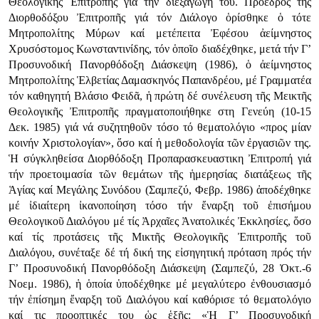
Θεολογικῆς Ἐπιτροπῆς γιά τήν διεξαγωγή του. Πρόεδρος τῆς
Διορθοδόξου Ἐπιτροπῆς γιά τόν Διάλογο ὁρίσθηκε ὁ τότε
Μητροπολίτης Μύρων καί μετέπειτα Ἐφέσου ἀείμνηστος
Χρυσόστομος Κωνσταντινίδης, τόν ὁποῖο διαδέχθηκε, μετά τήν Γ’
Προσυνοδική Πανορθόδοξη Διάσκεψη (1986), ὁ ἀείμνηστος
Μητροπολίτης Ἑλβετίας Δαμασκηνός Παπανδρέου, μέ Γραμματέα
τόν καθηγητή Βλάσιο Φειδᾶ, ἡ πρώτη δέ συνέλευση τῆς Μεικτῆς
Θεολογικῆς Ἐπιτροπῆς πραγματοποιήθηκε στη Γενεύη (10-15
Δεκ. 1985) γιά νά συζητηθοῦν τόσο τό θεματολόγιο «προς μίαν
κοινήν Χριστολογίαν», ὅσο καί ἡ μεθοδολογία τῶν ἐργασιῶν της.
Ἡ σύγκληθείσα Διορθόδοξη Προπαρασκευαστικη Ἐπιτροπή γιά
τήν προετοιμασία τῶν θεμάτων τῆς ἡμερησίας διατάξεως τῆς
Ἁγίας καί Μεγάλης Συνόδου (Σαμπεζύ, Φεβρ. 1986) ἀποδέχθηκε
μέ ἰδιαίτερη ἰκανοποίηση τόσο τήν ἔναρξη τοῦ ἐπισήμου
Θεολογικοῦ Διαλόγου μέ τίς Ἀρχαῖες Ἀνατολικές Ἐκκλησίες, ὅσο
καί τίς προτάσεις τῆς Μικτῆς Θεολογικῆς Ἐπιτροπῆς τοῦ
Διαλόγου, συνέταξε δέ τή δική της εἰσηγητική πρόταση πρός τήν
Γ’ Προσυνοδική Πανορθόδοξη Διάσκεψη (Σαμπεζύ, 28 Ὀκτ.-6
Νοεμ. 1986), ἡ ὁποία ὑποδέχθηκε μέ μεγαλύτερο ἐνθουσιασμό
τήν ἐπίσημη ἔναρξη τοῦ Διαλόγου καί καθόρισε τό θεματολόγιο
καί τις προοπτικές του ὡς ἑξῆς: «Ἡ Γ’ Προσυνοδική