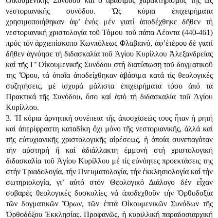
Οἰκουμενικῆς Συνόδου καί ὁ ἀβἀσιμος χαρακτηρισμός της ὡς
νεστοριανικῆς συνόδου. Ὡς κύρια ἐπιχειρήματα
χρησιμοποιήθηκαν ἀφ’ ἑνός μέν γιατί ἀποδέχθηκε δῆθεν τή
νεστοριανική χριστολογία τοῦ Τόμου τοῦ πάπα Λέοντα (440-461)
πρός τόν ἀρχιεπίσκοπο Κωνπόλεως Φλαβιανό, ἀφ’ἑτέρου δέ γιατί
δῆθεν ἀγνόησε τή διδασκαλία τοῦ Ἁγίου Κυρίλλου Ἀλεξανδρείας
καί τῆς Γ’ Οἰκουμενικῆς Συνόδου στή διατύπωση τοῦ δογματικοῦ
της Ὅρου, τά ὁποῖα ἀποδείχθηκαν ἀβάσιμα κατά τίς θεολογικές
συζητήσεις, μέ ἰσχυρά μάλιστα ἐπιχειρήματα τόσο ἀπό τά
Πρακτικά τῆς Συνόδου, ὅσο καί ἀπό τή διδασκαλία τοῦ Ἁγίου
Κυρίλλου.
3. Ἡ κύρια ἀρνητική συνέπεια τῆς ἀποσχίσεώς τους ἦταν ἡ ρητή
καί ἀπερίφραστη καταδίκη ὄχι μόνο τῆς νεστοριανικῆς, ἀλλά καί
τῆς εὐτυχιανικῆς χριστολογικῆς αἱρέσεως, ἡ ὁποία συνεπαγόταν
τήν αὐστηρή ἤ καί ἀδιάλλακτη ἐμμονή στή χριστολογική
διδασκαλία τοῦ Ἁγίου Κυρίλλου μέ τίς εὐνόητες προεκτάσεις της
στήν Τριαδολογία, τήν Πνευματολογία, τήν ἐκκλησιολογία καί τήν
σωτηριολογία, γι’ αὐτό στόν Θεολογικό Διάλογο δέν εἶχαν
σοβαρές θεολογικές δυσκολίες νά ἀποδεχθοῦν τήν Ὀρθοδοξία
τῶν δογματικῶν Ὅρων, τῶν ἑπτά Οἰκουμενικῶν Συνόδων τῆς
Ὀρθοδόξου Ἐκκλησίας. Προφανῶς, ἡ κυριλλική παραδοσιαρχική