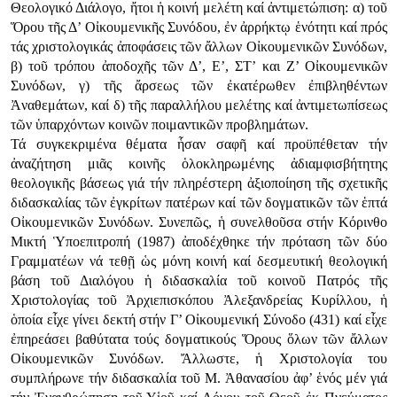
Θεολογικό Διάλογο, ἤτοι ἡ κοινή μελέτη καί ἀντιμετώπιση: α) τοῦ
Ὅρου τῆς Δ’ Οἰκουμενικῆς Συνόδου, ἐν ἀρρήκτῳ ἑνότητι καί πρός
τάς χριστολογικάς ἀποφάσεις τῶν ἄλλων Οἰκουμενικῶν Συνόδων,
β) τοῦ τρόπου ἀποδοχῆς τῶν Δ’, Ε’, ΣΤ’ και Ζ’ Οἰκουμενικῶν
Συνόδων, γ) τῆς ἄρσεως τῶν ἐκατέρωθεν ἐπιβληθέντων
Ἀναθεμάτων, καί δ) τῆς παραλλήλου μελέτης καί ἀντιμετωπίσεως
τῶν ὑπαρχόντων κοινῶν ποιμαντικῶν προβλημάτων.
Τά συγκεκριμένα θέματα ἧσαν σαφῆ καί προϋπέθεταν τήν
ἀναζήτηση μιᾶς κοινῆς ὁλοκληρωμένης ἀδιαμφισβήτητης
θεολογικῆς βάσεως γιά τήν πληρέστερη ἀξιοποίηση τῆς σχετικῆς
διδασκαλίας τῶν ἐγκρίτων πατέρων καί τῶν δογματικῶν τῶν ἑπτά
Οἰκουμενικῶν Συνόδων. Συνεπῶς, ἡ συνελθοῦσα στήν Κόρινθο
Μικτή Ὑποεπιτροπή (1987) ἀποδέχθηκε τήν πρόταση τῶν δύο
Γραμματέων νά τεθῇ ὡς μόνη κοινή καί δεσμευτική θεολογική
βάση τοῦ Διαλόγου ἡ διδασκαλία τοῦ κοινοῦ Πατρός τῆς
Χριστολογίας τοῦ Ἀρχιεπισκόπου Ἀλεξανδρείας Κυρίλλου, ἡ
ὁποία εἶχε γίνει δεκτή στήν Γ’ Οἰκουμενική Σύνοδο (431) καί εἶχε
ἐπηρεάσει βαθύτατα τούς δογματικούς Ὅρους ὅλων τῶν ἄλλων
Οἰκουμενικῶν Συνόδων. Ἄλλωστε, ἡ Χριστολογία του
συμπλήρωνε τήν διδασκαλία τοῦ Μ. Ἀθανασίου ἀφ’ ἑνός μέν γιά