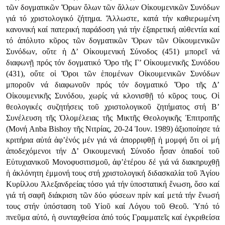
τῶν δογματικῶν Ὅρων ὅλων τῶν ἄλλων Οἰκουμενικῶν Συνόδων
γιά τό χριστολογικό ζήτημα. Ἄλλωστε, κατά τήν καθιερωμένη
κανονική καί πατερική παράδοση γιά τήν ἐξαιρετική αὐθεντία καί
τό ἀπόλυτο κῦρος τῶν δογματικῶν Ὅρων τῶν Οἰκουμενικῶν
Συνόδων, οὔτε ἡ Δ’ Οἰκουμενική Σύνοδος (451) μπορεῖ νά
διαφωνῇ πρός τόν δογματικό Ὅρο τῆς Γ’ Οἰκουμενικῆς Συνόδου
(431), οὔτε οἱ Ὅροι τῶν ἑπομένων Οἰκουμενικῶν Συνόδων
μποροῦν νά διαφωνοῦν πρός τόν δογματικό Ὅρο τῆς Δ’
Οἰκουμενικῆς Συνόδου, χωρίς νά κλονισθῇ τό κῦρος τους. Οἱ
θεολογικές συζητήσεις τοῦ χριστολογικοῦ ζητήματος στή Β’
Συνέλευση τῆς Ὁλομέλειας τῆς Μικτῆς Θεολογικῆς Ἐπιτροπῆς
(Μονή Anba Bishoy τῆς Νιτρίας, 20-24 Ἰουν. 1989) ἀξιοποίησε τά
κριτήρια αὐτά ἀφ’ἑνός μέν γιά νά ἀπορριφθῇ ἡ μομφή ὅτι οἱ μή
ἀποδεχόμενοι τήν Δ’ Οικουμενική Σύνοδο ἦσαν ὀπαδοί τοῦ
Εὐτυχιανικοῦ Μονοφυσιτισμοῦ, ἀφ’ἑτέρου δέ γιά νά διακηρυχθῇ
ἡ ἀκλόνητη ἐμμονή τους στή χριστολογική διδασκαλία τοῦ Ἁγίου
Κυρίλλου Ἀλεξανδρείας τόσο γιά τήν ὑποστατική ἕνωση, ὅσο καί
γιά τή σαφῆ διάκριση τῶν δύο φύσεων πρίν καί μετά τήν ἕνωσή
τους στήν ὑπόσταση τοῦ Υἱοῦ καί Λόγου τοῦ Θεοῦ. Ὑπό τό
πνεῦμα αὐτό, ἡ συνταχθείσα ἀπό τούς Γραμματεῖς καί ἐγκριθείσα