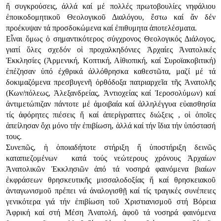
ἤ συγκρούσεις, ἀλλά καί μέ πολλές πρωτοβουλίες νηφάλιου
ἐποικοδομητικοῦ Θεολογικοῦ Διαλόγου, ἔστω καί ἄν δέν
προέκυψαν τά προσδοκώμενα καί ἐπιθυμητα ἀποτελέσματα.
Εἶναι ὅμως ὁ σημαντικότερος σύγχρονος Θεολογικός Διάλογος,
γιατί ὅλες σχεδόν οἱ προχαλκηδόνιες Ἀρχαίες Ἀνατολικές
Ἐκκλησίες (Ἀρμενική, Κοπτική, Αἰθιοπική, καί Συροϊακοβιτική)
ἐπέζησαν ὑπό ἐχθρικά ἀλλόθρησκα καθεστῶτα, μαζί μέ τά
δοκιμαζόμενα πρεσβυγενῆ ὀρθόδοξα πατριαρχεῖα τῆς Ἀνατολῆς
(Κων/πόλεως, Ἀλεξανδρείας, Ἀντιοχείας καί Ἰεροσολύμων) καί
ἀντιμετώπιζαν πάντοτε μέ ἀμοιβαία καί ἀλληλέγγυα εὐαισθησία
τίς ἀφόρητες πιέσεις ἤ καί ἀπερίγραπτες διώξεις , οἱ ὁποῖες
ἀπείλησαν ὄχι μόνο τήν ἐπιβίωση, ἀλλά καί τήν ἴδια τήν ὑπόστασή
τους.
Συνεπῶς, ἡ ὁποιαδήποτε στήριξη ἤ ὑποστήριξη δεινῶς
καταπιεζομένων κατά τούς νεώτερους χρόνους Ἀρχαίων
Ἀνατολικῶν Ἐκκλησιῶν ἀπό τά νοσηρά φαινόμενα βιαίων
ἐκφράσεων θρησκευτικῆς μισσαλοδοξίας ἤ καί θρησκειακοῦ
ἀνταγωνισμοῦ πρέπει νά ἀναλογισθῇ καί τίς τραγικές συνέπειες
γενικότερα γιά τήν ἐπιβίωση τοῦ Χριστιανισμοῦ στή Βόρεια
Ἀφρική καί στή Μέση Ἀνατολή, ἀφοῦ τά νοσηρά φαινόμενα