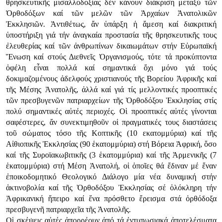
θρησκευτικῆς μισαλλοδοξίας δέν κάνουν διάκριση μεταξύ τῶν
Ὀρθοδόξων καί τῶν μελῶν τῶν Ἀρχαίων Ἀνατολικῶν
Ἐκκλησιῶν. Ἀντιθέτως, ἄν ὑπάρξη ἡ ἄμεση καί διακριτική
ὑποστήριξη γιά τήν ἀναγκαία προστασία τῆς θρησκευτικῆς τους
ἐλευθερίας καί τῶν ἀνθρωπίνων δικαιωμάτων στήν Εὐρωπαϊκή
Ἕνωση καί στούς Διεθνεῖς Ὀργανισμούς, τότε τά προκύπτοντα
ὀφέλη εἶναι πολλά καί σημαντικά ὄχι μόνο γιά τούς
δοκιμαζομένους ἀδελφούς χριστιανούς τῆς Βορείου Ἀφρικῆς καί
τῆς Μέσης Ἀνατολῆς, ἀλλά καί γιά τίς μελλοντικές προοπτικές
τῶν πρεσβυγενῶν πατριαρχείων τῆς Ὀρθοδόξου Ἐκκλησίας στίς
πολύ σημαντικές αὐτές περιοχές. Οἱ προοπτικές αὐτές γίνονται
σαφέστερες, ἄν συνεκτιμηθοῦν οἱ πραγματικές τους διαστάσεις
τοῦ σώματος τόσο τῆς Κοπτικῆς (10 εκατομμύρια) καί τῆς
Αἰθιοπικῆς Ἐκκλησίας (90 ἑκατομμύρια) στή Βόρεια Ἀφρική, ὅσο
καί τῆς Συροϊακωβιτικῆς (3 ἑκατομμύρια) καί τῆς Ἀρμενικῆς (7
ἑκατομμύρια) στή Μέση Ἀνατολή, οἱ ὁποῖες θά ἔδιναν μέ ἕναν
ἐποικοδομητικό Θεολογικό Διάλογο μία νέα δυναμική στήν
ἀκτινοβολία καί τῆς Ὀρθοδόξου Ἐκκλησίας σέ ὁλόκληρη τήν
Ἀφρικανική ἤπειρο καί ἕνα πρόσθετο ἔρεισμα στά ὀρθόδοξα
πρεσβυγενῆ πατριαρχεῖα τῆς Ἀνατολῆς.
Οἱ σκέψεις αὐτές ἀπορρέουν ἀπό τά ἐντυπωσιακά ἀποτελέσματα