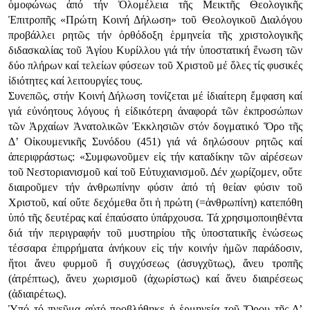
ὁμοφώνως ἀπό τήν Ὁλομέλεια τῆς Μεικτῆς Θεολογικῆς
Ἐπιτροπῆς «Πρώτη Κοινή Δήλωση» τοῦ Θεολογικοῦ Διαλόγου
προβάλλει ρητῶς τήν ὀρθόδοξη ἑρμηνεία τῆς χριστολογικῆς
διδασκαλίας τοῦ Ἁγίου Κυρίλλου γιά τήν ὑποστατική ἕνωση τῶν
δύο πλήρων καί τελείων φύσεων τοῦ Χριστοῦ μέ ὅλες τίς φυσικές
ἰδιότητες καί λειτουργίες τους.
Συνεπῶς, στήν Κοινή Δήλωση τονίζεται μέ ἰδιαίτερη ἔμφαση καί
γιά εὐνόητους λόγους ἡ εἰδικότερη ἀναφορά τῶν ἐκπροσώπων
τῶν Ἀρχαίων Ἀνατολικῶν Ἐκκλησιῶν στόν δογματικό Ὅρο τῆς
Δ’ Οἰκουμενικῆς Συνόδου (451) γιά νά δηλώσουν ρητῶς καί
ἀπεριφράστως: «Συμφωνοῦμεν εἰς τήν καταδίκην τῶν αἰρέσεων
τοῦ Νεστοριανισμοῦ καί τοῦ Εὐτυχιανισμοῦ. Δέν χωρίζομεν, οὔτε
διαιροῦμεν τήν ἀνθρωπίνην φύσιν ἀπό τή θείαν φύσιν τοῦ
Χριστοῦ, καί οὔτε δεχόμεθα ὅτι ἡ πρώτη (=ἀνθρωπίνη) κατεπόθη
ὑπό τῆς δευτέρας καί ἐπαύσατο ὑπάρχουσα. Τά χρησιμοποιηθέντα
διά τήν περιγραφήν τοῦ μυστηρίου τῆς ὑποστατικῆς ἑνώσεως
τέσσαρα ἐπιρρήματα ἀνήκουν εἰς τήν κοινήν ἡμῶν παράδοσιν,
ἤτοι ἄνευ φυρμοῦ ἤ συγχύσεως (ἀσυγχῦτως), ἄνευ τροπῆς
(ἀτρέπτως), ἄνευ χωρισμοῦ (ἀχωρίστως) καί ἄνευ διαιρέσεως
(ἀδιαιρέτως).
Ὑπό τό πνεῦμα αὐτό προβλήθηκε ἡ ἑρμηνεία τοῦ Ὅρου τῆς Δ’