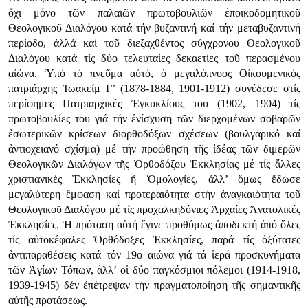
ὄχι μόνο τῶν παλαιῶν πρωτοβουλιῶν ἐποικοδομητικοῦ
Θεολογικοῦ Διαλόγου κατά τήν βυζαντινή καί τήν μεταβυζαντινή
περίοδο, ἀλλά καί τοῦ διεξαχθέντος σύγχρονου Θεολογικοῦ
Διαλόγου κατά τίς δύο τελευταίες δεκαετίες τοῦ περασμένου
αἰώνα. Ὑπό τό πνεῦμα αὐτό, ὁ μεγαλόπνοος Οἰκουμενικός
πατριάρχης Ἰωακείμ Γ’ (1878-1884, 1901-1912) συνέδεσε στίς
περίφημες Πατριαρχικές Ἐγκυκλίους του (1902, 1904) τίς
πρωτοβουλίες του γιά τήν ἐνίσχυση τῶν διερχομένων σοβαρῶν
ἐσωτερικῶν κρίσεων διορθοδόξων σχέσεων (βουλγαρικό καί
ἀντιοχειανό σχίσμα) μέ τήν προώθηση τῆς ἰδέας τῶν διμερῶν
Θεολογικῶν Διαλόγων τῆς Ὀρθοδόξου Ἐκκλησίας μέ τίς ἄλλες
χριστιανικές Ἐκκλησίες ἤ Ὁμολογίες, ἀλλ’ ὅμως ἔδωσε
μεγαλύτερη ἔμφαση καί προτεραιότητα στήν ἀναγκαιότητα τοῦ
Θεολογικοῦ Διαλόγου μέ τίς προχαλκηδόνιες Ἀρχαίες Ἀνατολικές
Ἐκκλησίες. Ἡ πρόταση αὐτή ἔγινε προθύμως ἀποδεκτή ἀπό ὅλες
τίς αὐτοκέφαλες Ὀρθόδοξες Ἐκκλησίες, παρά τίς ὁξύτατες
ἀντιπαραθέσεις κατά τόν 19ο αιώνα γιά τά ἱερά προσκυνήματα
τῶν Ἁγίων Τόπων, ἀλλ’ οἱ δύο παγκόσμιοι πόλεμοι (1914-1918,
1939-1945) δέν ἐπέτρεψαν τήν πραγματοποίηση τῆς σημαντικῆς
αὐτῆς προτάσεως.