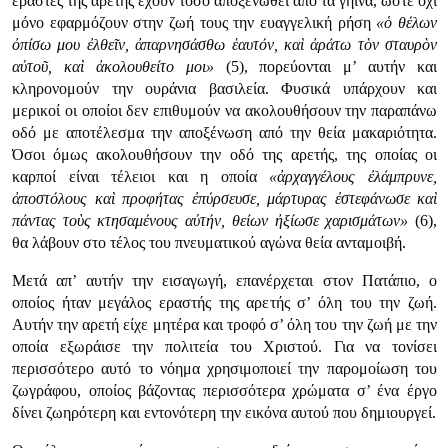
εραστές της αρετής έχουν τόσο αποξενωθεί από τα γήινα, ώστε όχι
μόνο εφαρμόζουν στην ζωή τους την ευαγγελική ρήση
«ὁ θέλων
ὀπίσω μου ἐλθεῖν, ἀπαρνησάσθω ἑαυτόν, καὶ ἀράτω τὸν σταυρὸν
αὐτοῦ, καὶ ἀκολουθείτο μοι»
(5), πορεύονται μ’ αυτήν και
κληρονομούν την ουράνια βασιλεία. Φυσικά υπάρχουν και
μερικοί οι οποίοι δεν επιθυμούν να ακολουθήσουν την παραπάνω
οδό με αποτέλεσμα την αποξένωση από την θεία μακαριότητα.
Όσοι όμως ακολουθήσουν την οδό της αρετής, της οποίας οι
καρποί είναι τέλειοι και η οποία
«ἀρχαγγέλους ἐλάμπρυνε,
ἀποστόλους καὶ προφήτας ἐπύρσευσε, μάρτυρας ἐστεφάνωσε καὶ
πάντας τοὺς κτησαμένους αὐτήν, θείων ἠξίωσε χαρισμάτων»
(6),
θα λάβουν στο τέλος του πνευματικού αγώνα θεία ανταμοιβή.
Μετά απ’ αυτήν την εισαγωγή, επανέρχεται στον Πατάπιο, ο
οποίος ήταν μεγάλος εραστής της αρετής σ’ όλη του την ζωή.
Αυτήν την αρετή είχε μητέρα και τροφό σ’ όλη του την ζωή με την
οποία εξωράισε την πολιτεία του Χριστού. Για να τονίσει
περισσότερο αυτό το νόημα χρησιμοποιεί την παρομοίωση του
ζωγράφου, οποίος βάζοντας περισσότερα χρώματα σ’ ένα έργο
δίνει ζωηρότερη και εντονότερη την εικόνα αυτού που δημιουργεί.