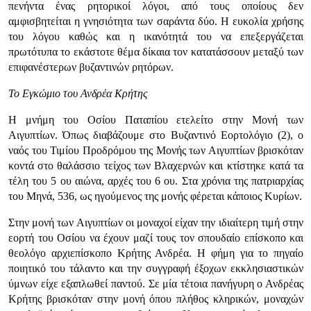
πενήντα ένας ρητορικοί λόγοι, από τους οποίους δεν
αμφισβητείται η γνησιότητα των σαράντα δύο. Η ευκολία χρήσης
του λόγου καθώς και η ικανότητά του να επεξεργάζεται
πρωτότυπα το εκάστοτε θέμα δίκαια τον κατατάσσουν μεταξύ των
επιφανέστερων βυζαντινών ρητόρων.
Το Εγκώμιο του Ανδρέα Κρήτης
Η μνήμη του Οσίου Παταπίου ετελείτο στην Μονή των
Αιγυπτίων. Όπως διαβάζουμε στο Βυζαντινό Εορτολόγιο (2), ο
ναός του Τιμίου Προδρόμου της Μονής των Αιγυπτίων βρισκόταν
κοντά στο θαλάσσιο τείχος των Βλαχερνών και κτίστηκε κατά τα
τέλη του 5 ου αιώνα, αρχές του 6 ου. Στα χρόνια της πατριαρχίας
του Μηνά, 536, ως ηγούμενος της μονής φέρεται κάποιος Κυρίων.
Στην μονή των Αιγυπτίων οι μοναχοί είχαν την ιδιαίτερη τιμή στην
εορτή του Οσίου να έχουν μαζί τους τον σπουδαίο επίσκοπο και
θεολόγο αρχιεπίσκοπο Κρήτης Ανδρέα. Η φήμη για το πηγαίο
ποιητικό του τάλαντο και την συγγραφή έξοχων εκκλησιαστικών
ύμνων είχε εξαπλωθεί παντού. Σε μία τέτοια πανήγυρη ο Ανδρέας
Κρήτης βρισκόταν στην μονή όπου πλήθος κληρικών, μοναχών