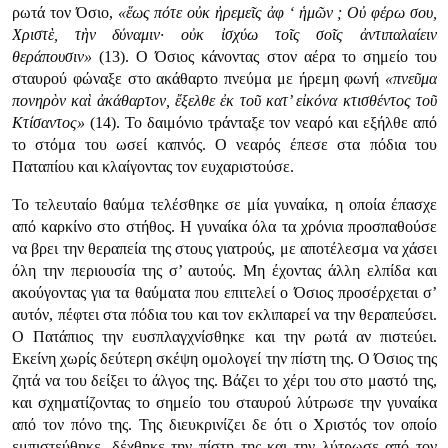
ρωτά τον Όσιο,
«ἕως πότε οὐκ ἠρεμεῖς ἀφ ‘ ἡμῶν ; Οὐ φέρω σου,
Χριστὲ, τὴν δύναμιν· οὐκ ἰσχύω τοῖς σοῖς ἀντιπαλαίειν
θεράπουσιν»
(13). Ο Όσιος κάνοντας στον αέρα το σημείο του
σταυρού φώναξε στο ακάθαρτο πνεύμα με ήρεμη φωνή
«πνεῦμα
πονηρὸν καὶ ἀκάθαρτον, ἔξελθε ἐκ τοῦ κατ’ εἰκόνα κτισθέντος τοῦ
Κτίσαντος»
(14). Το δαιμόνιο τράνταξε τον νεαρό και εξήλθε από
το στόμα του ωσεί καπνός. Ο νεαρός έπεσε στα πόδια του
Παταπίου και κλαίγοντας τον ευχαριστούσε.
Το τελευταίο θαύμα τελέσθηκε σε μία γυναίκα, η οποία έπασχε
από καρκίνο στο στήθος. Η γυναίκα όλα τα χρόνια προσπαθούσε
να βρει την θεραπεία της στους γιατρούς, με αποτέλεσμα να χάσει
όλη την περιουσία της σ’ αυτούς. Μη έχοντας άλλη ελπίδα και
ακούγοντας για τα θαύματα που επιτελεί ο Όσιος προσέρχεται σ’
αυτόν, πέφτει στα πόδια του και τον εκλιπαρεί να την θεραπεύσει.
Ο Πατάπιος την ευσπλαγχνίσθηκε και την ρωτά αν πιστεύει.
Εκείνη χωρίς δεύτερη σκέψη ομολογεί την πίστη της. Ο Όσιος της
ζητά να του δείξει το άλγος της. Βάζει το χέρι του στο μαστό της,
και σχηματίζοντας το σημείο του σταυρού λύτρωσε την γυναίκα
από τον πόνο της. Της διευκρινίζει δε ότι ο Χριστός τον οποίο
εμπιστεύθηκε, δέχθηκε την πίστη της και την λύτρωσε από τον