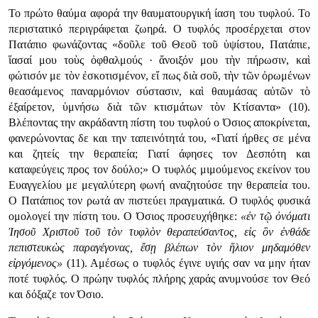
Το πρώτο θαύμα αφορά την θαυματουργική ίαση του τυφλού. Το
περιστατικό περιγράφεται ζωηρά. Ο τυφλός προσέρχεται στον
Πατάπιο φωνάζοντας «δοῦλε τοῦ Θεοῦ τοῦ ὑψίστου, Πατάπιε,
ἵασαί μου τοὺς ὀφθαλμούς · ἄνοιξόν μου τὴν πήρωσιν, καὶ
φώτισόν με τὸν ἐσκοτισμένον, εἴ πως διὰ σοῦ, τὴν τῶν ὀρωμένων
θεασάμενος παναρμόνιον σύστασιν, καὶ θαυμάσας αὐτῶν τὸ
ἐξαίρετον, ὑμνήσω διὰ τῶν κτισμάτων τὸν Κτίσαντα» (10).
Βλέποντας την ακράδαντη πίστη του τυφλού ο Όσιος αποκρίνεται,
φανερώνοντας δε και την ταπεινότητά του, «Γιατί ήρθες σε μένα
και ζητείς την θεραπεία; Γιατί άφησες τον Δεσπότη και
καταφεύγεις προς τον δούλο;» Ο τυφλός μιμούμενος εκείνον του
Ευαγγελίου με μεγαλύτερη φωνή αναζητούσε την θεραπεία του.
Ο Πατάπιος τον ρωτά αν πιστεύει πραγματικά. Ο τυφλός φυσικά
ομολογεί την πίστη του. Ο Όσιος προσευχήθηκε:
«ἐν τῷ ὀνόματι
Ἰησοῦ Χριστοῦ τοῦ τὸν τυφλὸν θεραπεύσαντος, εἰς ὃν ἐνθάδε
πεπιστευκὼς παραγέγονας, ἔσῃ βλέπων τὸν ἥλιον μηδαμόθεν
εἰργόμενος»
(11). Αμέσως ο τυφλός έγινε υγιής σαν να μην ήταν
ποτέ τυφλός. Ο πρώην τυφλός πλήρης χαράς ανυμνούσε τον Θεό
και δόξαζε τον Όσιο.