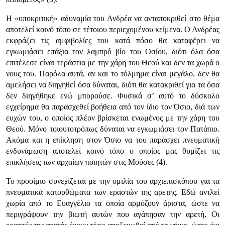
Η «υποκριτική» αδυναμία του Ανδρέα να ανταποκριθεί στο θέμα
αποτελεί κοινό τόπο σε τέτοιου περιεχομένου κείμενα. Ο Ανδρέας
εκφράζει τις αμφιβολίες του κατά πόσο θα καταφέρει να
εγκωμιάσει επάξια τον λαμπρό βίο του Οσίου, διότι όλα όσα
επιτέλεσε είναι τεράστια με την χάρη του Θεού και δεν τα χωρά ο
νους του. Παρόλα αυτά, αν και το τόλμημα είναι μεγάλο, δεν θα
αμελήσει να διηγηθεί όσα δύναται, διότι θα κατακριθεί για τα όσα
δεν διηγήθηκε ενώ μπορούσε. Φυσικά σ’ αυτό το δύσκολο
εγχείρημα θα παρασχεθεί βοήθεια από τον ίδιο τον Όσιο, διά των
ευχών του, ο οποίος πλέον βρίσκεται ενωμένος με την χάρη του
Θεού. Μόνο τοιουτοτρόπως δύναται να εγκωμιάσει τον Πατάπιο.
Ακόμα και η επίκληση στον Όσιο να του παράσχει πνευματική
ενδυνάμωση αποτελεί κοινό τόπο ο οποίος μας θυμίζει τις
επικλήσεις των αρχαίων ποιητών στις Μούσες (4).
Το προοίμιο συνεχίζεται με την ομιλία του αρχιεπισκόπου για τα
πνευματικά κατορθώματα των εραστών της αρετής. Εδώ αντλεί
χωρία από το Ευαγγέλιο τα οποία αρμόζουν άριστα, ώστε να
περιγράψουν την βιωτή αυτών που αγάπησαν την αρετή. Οι