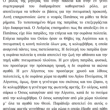
Ο ρόλος της μητέρας του στην παιδεία και στην εν γένει
συμπεριφορά του διαδραμάτισε καθοριστικό ρόλο, με
αποτέλεσμα να τεθούν οι βάσεις για την πνευματική προκοπή.
Αυτή επαγρυπνούσε ώστε ο νεαρός Πατάπιος να μάθει τα θεία
ρήματα. Το τυποποιημένο θέμα της πατρίδας το επεξεργάζεται
λίγο διαφορετικά. Ο Ανδρέας επισημαίνει πως θα αποδείξει ότι ο
Πατάπιος είχε δύο πατρίδες, την επίγεια και την ουράνια πολιτεία.
Επίγεια πατρίδα του Οσίου ήσαν οι Θήβες της Αιγύπτου και η
πνευματική η κοινή πολιτεία όλων μας, η κολυμβήθρα, η οποία
αναγεννά πάντες τους πιστεύσαντες. Η δεύτερή του πατρίδα ήταν
η ουράνια πολιτεία η οποία αποτελεί την ζωή την αθάνατο και την
πηγή κάθε πνευματικού πλούτου. Η μεν γήινη πατρίδα, φυσικά,
του προσέφερε την πρόσκαιρη τροφή, η δε ουράνια τα αιώνια
αγαθά. Η μεν Αίγυπτος του προσέφερε χρυσό και λίθους
πολυτελείς, η δε ουράνια χώρα τα αγαθά του Αγίου Πνεύματος. Η
Αίγυπτος, όμως, ήταν η γενέτειρα του σκότους και του ζόφου, η
δε κολυμβήθρα η γενέτειρα της φωτεινής αρετής. Εν ολίγοις, κατά
σάρκα ο Όσιος καταγόταν από την Αίγυπτο, κατά δε το πνεύμα
από την κολυμβήθρα. Ο όσιος καταγόταν από μία χώρα πλούσια
μ’ όλα τα αγαθά του Θεού. Παράδοξο αποτελεί ότι αυτός ο
αστέρας αρετής γεννήθηκε σε μία χώρα η οποία έβριθε από πάθη