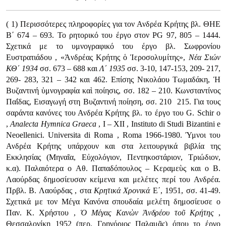
( 1) Περισσότερες πληροφορίες για τον Ανδρέα Κρήτης βλ. ΘΗΕ
Β΄ 674 – 693. Το ρητορικό του έργο στον PG 97, 805 – 1444.
Σχετικά με το υμνογραφικό του έργο βλ. Σωφρονίου
Ευστρατιάδου , «Ἀνδρέας Κρήτης ὁ Ἱεροσολυμίτης»,
Νέα Σιών
ΚΘ΄ 1934
σσ. 673 – 688 και
Λ΄ 1935
σσ. 3-10, 147-153, 209- 217,
269- 283, 321 – 342 και 462. Επίσης Νικολάου Τωμαδάκη, Ἡ
Βυζαντινή ὑμνογραφία καὶ ποίησις, σσ. 182 – 210. Κωνσταντίνος
Παΐδας, Εισαγωγή στη Βυζαντινή ποίηση, σσ. 210  215. Για τους
σαράντα κανόνες του Ανδρέα Κρήτης βλ. το έργο του G. Schir ο
,
Analecta
Hymnica
Graeca
, I – XII , Instituto di Studi Bizantini e
Neoellenici. Universita di Roma , Roma 1966-1980. Ύμνοι του
Ανδρέα Κρήτης υπάρχουν και στα λειτουργικά βιβλία της
Εκκλησίας (Μηναῖα, Εὐχολόγιον, Πεντηκοστάριον, Τριώδιον,
κ.α). Παλαιότερα ο Αθ. Παπαδόπουλος – Κεραμεὺς και ο Β.
Λαούρδας δημοσίευσαν κείμενα και μελέτες περί του Ανδρέα.
Πρβλ. Β. Λαούρδας , στα
Κρητικά Χρονικά
Ε΄, 1951, σσ. 41-49.
Σχετικά με τον Μέγα Κανόνα σπουδαία μελέτη δημοσίευσε ο
Παν. Κ. Χρήστου ,
Ὁ Μέγας Κανὼν Ἀνδρέου τοῦ Κρήτης
,
Θεσσαλονίκη 1952 (περ. Γρηγόριος Παλαμᾶς) όπου το έργο