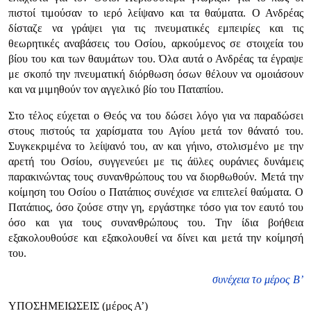
πιστοί τιμούσαν το ιερό λείψανο και τα θαύματα. Ο Ανδρέας
δίσταζε να γράψει για τις πνευματικές εμπειρίες και τις
θεωρητικές αναβάσεις του Οσίου, αρκούμενος σε στοιχεία του
βίου του και των θαυμάτων του. Όλα αυτά ο Ανδρέας τα έγραψε
με σκοπό την πνευματική διόρθωση όσων θέλουν να ομοιάσουν
και να μιμηθούν τον αγγελικό βίο του Παταπίου.
Στο τέλος εύχεται ο Θεός να του δώσει λόγο για να παραδώσει
στους πιστούς τα χαρίσματα του Αγίου μετά τον θάνατό του.
Συγκεκριμένα το λείψανό του, αν και γήινο, στολισμένο με την
αρετή του Οσίου, συγγενεύει με τις άϋλες ουράνιες δυνάμεις
παρακινώντας τους συνανθρώπους του να διορθωθούν. Μετά την
κοίμηση του Οσίου ο Πατάπιος συνέχισε να επιτελεί θαύματα. Ο
Πατάπιος, όσο ζούσε στην γη, εργάστηκε τόσο για τον εαυτό του
όσο και για τους συνανθρώπους του. Την ίδια βοήθεια
εξακολουθούσε και εξακολουθεί να δίνει και μετά την κοίμησή
του.
συνέχεια το μέρος Β’
ΥΠΟΣΗΜΕΙΩΣΕΙΣ (μέρος Α’)