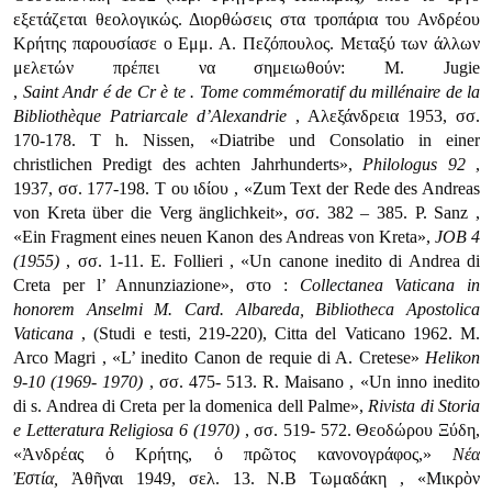
εξετάζεται θεολογικώς. Διορθώσεις στα τροπάρια του Ανδρέου
Κρήτης παρουσίασε ο Εμμ. Α. Πεζόπουλος. Μεταξύ των άλλων
μελετών πρέπει να σημειωθούν: Μ. Jugie
,
Saint
Andr
é
de
Cr
è
te
.
Tome commémoratif du millénaire de la
Bibliothèque Patriarcale d’Alexandrie
, Αλεξάνδρεια 1953, σσ.
170-178. Τ h. Nissen, «Diatribe und Consolatio in einer
christlichen Predigt des achten Jahrhunderts»,
Philologus
92
,
1937, σσ. 177-198. T ου ιδίου , «Zum Text der Rede des Andreas
von Kreta über die Verg änglichkeit», σσ. 382 – 385. P. Sanz ,
«Ein Fragment eines neuen Kanon des Andreas von Kreta»,
JOB 4
(1955)
, σσ. 1-11. Ε. Follieri , «Un canone inedito di Andrea di
Creta per l’ Annunziazione», στο :
Collectanea Vaticana in
honorem Anselmi M. Card. Albareda, Bibliotheca Apostolica
Vaticana
, (Studi e testi, 219-220), Citta del Vaticano 1962. M.
Arco Magri , «L’ inedito Canon de requie di A. Cretese»
Helikon
9-10 (1969- 1970)
, σσ. 475- 513. R. Maisano , «Un inno inedito
di s. Andrea di Creta per la domenica dell Palme»,
Rivista di Storia
e Letteratura Religiosa 6 (1970)
, σσ. 519- 572. Θεοδώρου Ξύδη,
«Ἀνδρέας ὁ Κρήτης, ὁ πρῶτος κανονογράφος,»
Νέα
Ἐστία,
Ἀθῆναι 1949, σελ. 13. Ν.Β Τωμαδάκη , «Μικρὸν