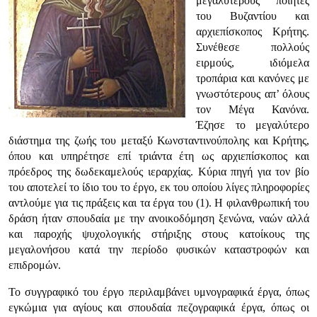
μεγαλύτερους ποιητές
του Βυζαντίου και
αρχιεπίσκοπος Κρήτης.
Συνέθεσε πολλούς
ειρμούς, ιδιόμελα
τροπάρια και κανόνες με
γνωστότερους απ’ όλους
τον Μέγα Κανόνα.
Έζησε το μεγαλύτερο
διάστημα της ζωής του μεταξύ Κωνσταντινούπολης και Κρήτης,
όπου και υπηρέτησε επί τριάντα έτη ως αρχιεπίσκοπος και
πρόεδρος της δωδεκαμελούς ιεραρχίας. Κύρια πηγή για τον βίο
του αποτελεί το ίδιο του το έργο, εκ του οποίου λίγες πληροφορίες
αντλούμε για τις πράξεις και τα έργα του (1). Η φιλανθρωπική του
δράση ήταν σπουδαία με την ανοικοδόμηση ξενώνα, ναών αλλά
και παροχής ψυχολογικής στήριξης στους κατοίκους της
μεγαλονήσου κατά την περίοδο φυσικών καταστροφών και
επιδρομών.
Το συγγραφικό του έργο περιλαμβάνει υμνογραφικά έργα, όπως
εγκώμια για αγίους και σπουδαία πεζογραφικά έργα, όπως οι