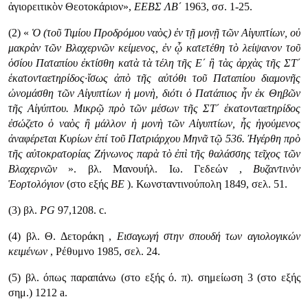
ἀγιορειτικὸν Θεοτοκάριον»,
ΕΕΒΣ ΛΒ΄
1963, σσ. 1-25.
(2) «
Ὁ (τοῦ Τιμίου Προδρόμου ναὸς) ἐν τῇ μονῇ τῶν Αἰγυπτίων, οὐ
μακρὰν τῶν Βλαχερνῶν κείμενος, ἐν ᾧ κατετέθη τὸ λείψανον τοῦ
ὁσίου Παταπίου ἐκτίσθη κατὰ τὰ τέλη τῆς Ε΄ ἢ τὰς ἀρχὰς τῆς ΣΤ΄
ἑκατονταετηρίδος·ἴσως ἀπὸ τῆς αὐτόθι τοῦ Παταπίου διαμονῆς
ὠνομάσθη τῶν Αἰγυπτίων ἡ μονὴ, διότι ὁ Πατάπιος ἦν ἐκ Θηβῶν
τῆς Αἰγύπτου. Μικρῷ πρὸ τῶν μέσων τῆς ΣΤ΄ ἐκατονταετηρίδος
ἐσώζετο ὁ ναὸς ἢ μάλλον ἡ μονὴ τῶν Αἰγυπτίων, ἧς ἡγούμενος
ἀναφέρεται Κυρίων ἐπί τοῦ Πατριάρχου Μηνᾶ τῷ 536. Ἠγέρθη πρὸ
τῆς αὐτοκρατορίας Ζήνωνος παρὰ τὸ ἐπὶ τῆς θαλάσσης τεῖχος τῶν
Βλαχερνῶν
». βλ. Μανουήλ. Ιω. Γεδεών ,
Βυζαντινὸν
Ἑορτολόγιον
(στο εξής
ΒΕ
). Κωνσταντινούπολη 1849, σελ. 51.
(3) βλ.
PG
97,1208. c.
(4) βλ. Θ. Δετοράκη ,
Εισαγωγή στην σπουδή των αγιολογικών
κειμένων
, Ρέθυμνο 1985, σελ. 24.
(5) βλ. όπως παραπάνω (στο εξής ό. π). σημείωση 3 (στο εξής
σημ.) 1212 a.