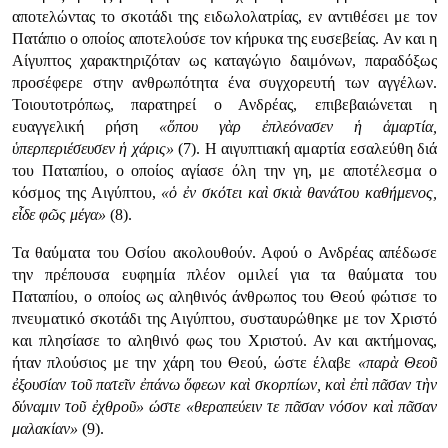
αποτελώντας το σκοτάδι της ειδωλολατρίας, εν αντιθέσει με τον
Πατάπιο ο οποίος αποτελούσε τον κήρυκα της ευσεβείας. Αν και η
Αίγυπτος χαρακτηριζόταν ως καταγώγιο δαιμόνων, παραδόξως
προσέφερε στην ανθρωπότητα ένα συγχορευτή των αγγέλων.
Τοιουτοτρόπως, παρατηρεί ο Ανδρέας, επιβεβαιώνεται η
ευαγγελική ρήση
«ὅπου γὰρ ἐπλεόνασεν ἡ ἁμαρτία,
ὑπερπεριέσευσεν ἡ χάρις»
(7). Η αιγυπτιακή αμαρτία εσαλεύθη διά
του Παταπίου, ο οποίος αγίασε όλη την γη, με αποτέλεσμα ο
κόσμος της Αιγύπτου,
«ὁ ἐν σκότει καὶ σκιὰ θανάτου καθήμενος,
εἶδε φῶς μέγα»
(8).
Τα θαύματα του Οσίου ακολουθούν. Αφού ο Ανδρέας απέδωσε
την πρέπουσα ευφημία πλέον ομιλεί για τα θαύματα του
Παταπίου, ο οποίος ως αληθινός άνθρωπος του Θεού φώτισε το
πνευματικό σκοτάδι της Αιγύπτου, συσταυρώθηκε με τον Χριστό
και πλησίασε το αληθινό φως του Χριστού. Αν και ακτήμονας,
ήταν πλούσιος με την χάρη του Θεού, ώστε έλαβε
«παρὰ Θεοῦ
ἐξουσίαν τοῦ πατεῖν ἐπάνω ὅφεων καὶ σκορπίων, καὶ ἐπὶ πᾶσαν τὴν
δύναμιν τοῦ ἐχθροῦ» ώστε «θεραπεύειν τε πᾶσαν νόσον καὶ πᾶσαν
μαλακίαν»
(9).