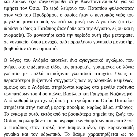
και λαϊκών είχε συγκεντρωθεί στην Κωνσταντινούπολη για να
τιμήσει τον Όσιο. Το ιερό λείψανο του Παταπίου φυλασσόταν
στον ναό του Προδρόμου, ο οποίος ήταν ο κεντρικός ναός του
μεγάλου μοναστηριού, γνωστό ως μονή των Αιγυπτίων (το είχε
ιδρύσει ο ίδιος ο Πατάπιος όταν ήρθε από την Αίγυπτο, εξ ου και η
ονομασία). Το μοναστήρι κατά την περίοδο αυτή είχε μετατραπεί
σε γυναικείο, όπου μοναχές από παραπλήσιο γυναικείο μοναστήρι
βοηθούσαν στον εορτασμό.
Ο λόγος του Ανδρέα αποτελεί ένα αγιογραφικό εγκώμιο, που
ανήκει στο επιδεικτικό είδος της ρητορικής, γραμμένος σε λόγια
γλώσσα με πολλά αττικίζοντα γλωσσικά στοιχεία. Όπως οι
περισσότεροι βυζαντινοί συγγραφείς των αγιολογικών κειμένων,
ομοίως και ο Ανδρέας, στηρίζονται κυρίως στα μεγάλα πρότυπα
των πατέρων του 4 ου αιώνα, Βασίλειο και Γρηγόριο Ναζιανζηνό.
Από καθαρά λογοτεχνική άποψη το εγκώμιο του Οσίου Παταπίου
στηρίζεται στην τυπική μορφή: προοίμιο, κυρίως θέμα, επίλογος.
Το εγκώμιο αυτό, εκτός από τα βασικότερα σημεία της ζωής του
Οσίου, περιλαμβάνει και περιγραφή των θαυμάτων που επιτέλεσε
ο Πατάπιος στον τυφλό, τον δαιμονισμένο, την καρκινοπαθή
γυναίκα και τον υδρωπικό. Το θαύμα χαρακτηρίζεται ως το