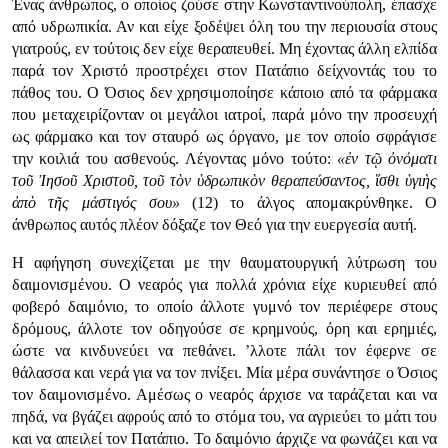
Ένας άνθρωπος, ο οποίος ζούσε στην Κωνσταντινούπολη, έπασχε
από υδρωπικία. Αν και είχε ξοδέψει όλη του την περιουσία στους
γιατρούς, εν τούτοις δεν είχε θεραπευθεί. Μη έχοντας άλλη ελπίδα
παρά τον Χριστό προστρέχει στον Πατάπιο δείχνοντάς του το
πάθος του. Ο Όσιος δεν χρησιμοποίησε κάποιο από τα φάρμακα
που μεταχειρίζονταν οι μεγάλοι ιατροί, παρά μόνο την προσευχή
ως φάρμακο και τον σταυρό ως όργανο, με τον οποίο σφράγισε
την κοιλιά του ασθενούς. Λέγοντας μόνο τούτο:
«ἐν τῷ ὀνόματι
τοῦ Ἰησοῦ Χριστοῦ, τοῦ τὸν ὑδρωπικὸν θεραπεύσαντος, ἵσθι ὑγιὴς
ἀπὸ τῆς μάστιγός σου»
(12) το άλγος απομακρύνθηκε. Ο
άνθρωπος αυτός πλέον δόξαζε τον Θεό για την ευεργεσία αυτή.
Η αφήγηση συνεχίζεται με την θαυματουργική λύτρωση του
δαιμονισμένου. Ο νεαρός για πολλά χρόνια είχε κυριευθεί από
φοβερό δαιμόνιο, το οποίο άλλοτε γυμνό τον περιέφερε στους
δρόμους, άλλοτε τον οδηγούσε σε κρημνούς, όρη και ερημιές,
ώστε να κινδυνεύει να πεθάνει. ’λλοτε πάλι τον έφερνε σε
θάλασσα και νερά για να τον πνίξει. Μία μέρα συνάντησε ο Όσιος
τον δαιμονισμένο. Αμέσως ο νεαρός άρχισε να ταράζεται και να
πηδά, να βγάζει αφρούς από το στόμα του, να αγριεύει το μάτι του
και να απειλεί τον Πατάπιο. Το δαιμόνιο άρχιζε να φωνάζει και να