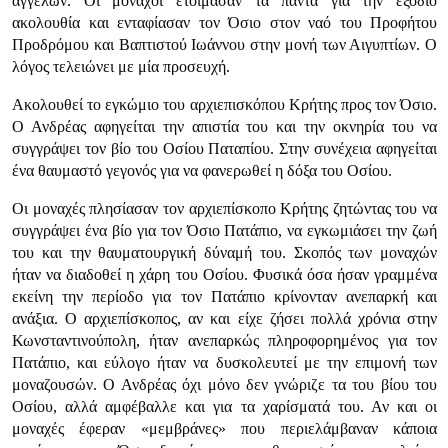
αγγέλων. Οι μοναχοί ετοίμασαν τα πάντα για την εξόδιο
ακολουθία και ενταφίασαν τον Όσιο στον ναό του Προφήτου
Προδρόμου και Βαπτιστού Ιωάννου στην μονή των Αιγυπτίων. Ο
λόγος τελειώνει με μία προσευχή.
Ακολουθεί το εγκώμιο του αρχιεπισκόπου Κρήτης προς τον Όσιο.
Ο Ανδρέας αφηγείται την απιστία του και την οκνηρία του να
συγγράψει τον βίο του Οσίου Παταπίου. Στην συνέχεια αφηγείται
ένα θαυμαστό γεγονός για να φανερωθεί η δόξα του Οσίου.
Οι μοναχές πλησίασαν τον αρχιεπίσκοπο Κρήτης ζητώντας του να
συγγράψει ένα βίο για τον Όσιο Πατάπιο, να εγκωμιάσει την ζωή
του και την θαυματουργική δύναμή του. Σκοπός των μοναχών
ήταν να διαδοθεί η χάρη του Οσίου. Φυσικά όσα ήσαν γραμμένα
εκείνη την περίοδο για τον Πατάπιο κρίνονταν ανεπαρκή και
ανάξια. Ο αρχιεπίσκοπος, αν και είχε ζήσει πολλά χρόνια στην
Κωνσταντινούπολη, ήταν ανεπαρκώς πληροφορημένος για τον
Πατάπιο, και εύλογο ήταν να δυσκολευτεί με την επιμονή των
μοναζουσών. Ο Ανδρέας όχι μόνο δεν γνώριζε τα του βίου του
Οσίου, αλλά αμφέβαλλε και για τα χαρίσματά του. Αν και οι
μοναχές έφεραν «μεμβράνες» που περιελάμβαναν κάποια