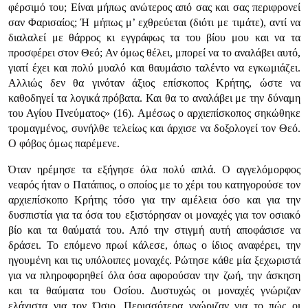
φέρσιμό του; Είναι μήπως ανώτερος από σας και σας περιφρονεί
σαν Φαρισαίος; Ή μήπως μ’ εχθρεύεται (διότι με τιμάτε), αντί να
διαλαλεί με θάρρος κι εγγράφως τα του βίου μου και να τα
προσφέρει στον Θεό; Αν όμως θέλει, μπορεί να το αναλάβει αυτό,
γιατί έχει και πολύ μυαλό και θαυμάσιο ταλέντο να εγκωμιάζει.
Αλλιώς δεν θα γινόταν άξιος επίσκοπος Κρήτης, ώστε να
καθοδηγεί τα λογικά πρόβατα. Και θα το αναλάβει με την δύναμη
του Αγίου Πνεύματος» (16). Αμέσως ο αρχιεπίσκοπος σηκώθηκε
τρομαγμένος, συνήλθε τελείως και άρχισε να δοξολογεί τον Θεό.
Ο φόβος όμως παρέμενε.
Όταν ηρέμησε τα εξήγησε όλα πολύ απλά. Ο αγγελόμορφος
νεαρός ήταν ο Πατάπιος, ο οποίος με το χέρι του κατηγορούσε τον
αρχιεπίσκοπο Κρήτης τόσο για την αμέλεια όσο και για την
δυσπιστία για τα όσα του εξιστόρησαν οι μοναχές για τον οσιακό
βίο και τα θαύματά του. Από την στιγμή αυτή αποφάσισε να
δράσει. Το επόμενο πρωί κάλεσε, όπως ο ίδιος αναφέρει, την
ηγουμένη και τις υπόλοιπες μοναχές. Ρώτησε κάθε μία ξεχωριστά
για να πληροφορηθεί όλα όσα αφορούσαν την ζωή, την άσκηση
και τα θαύματα του Οσίου. Δυστυχώς οι μοναχές γνώριζαν
ελάχιστα για τον Όσιο. Περισσότερα γνώριζαν για το πώς οι