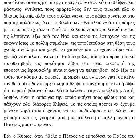
που δίνουν όφελος με τα έργα τους, έχουν στον κόσμο θλίψεις και
μάστιγες· αντίθετα, τους αμαρτωλούς δεν τους τιμωρεί εδώ ο
δίκαιος Κριτής, αλλά τους φυλάει για να τους κάψει αργότερα στο
πυρ της κολάσεως. Λέει το βιβλίο των
«Βασιλειών»
ότι τις πέτρες
με τις όποιες έχτιζαν το Ναό του Σολομώντος τις πελεκούσαν και
τις λέπταιναν έξω από τον Ναό και αφού τις έφτιαχναν και τις
έκαναν ίσιες με πολλή επιμέλεια, τις τοποθετούσαν στη θέση τους
χωρίς πρόβλημα και χωρίς να χτυπάνε και να έχουν φύρα ούτε
χρειάζονταν άλλο εργαλείο. Έτσι ακριβώς, και όσοι πρόκειται να
τοποθετηθούν ως πολύτιμοι λίθοι στη θεία οικοδομή της
επουράνιας Ιερουσαλήμ είναι ανάγκη να πελεκηθούν εδώ έξω σε
τούτο τον κόσμο με σφυριές τιμωριών και θλίψεων γιατί σε κείνο
τον θειο οίκο δεν υπάρχει καμία θλίψη ή σύγχυση ή πείνα ή δίψα
ή τιμωρία ή βάσανο, όπως λέει ο Ιωάννης στην Αποκάλυψη. Αυτή,
λοιπόν, είναι η αιτία για την οποία αφήνει τους φίλους του και
πάσχουν εδώ διάφορες θλίψεις, με τις οποίες πρέπει να έχουμε
μεγάλη χαρά όταν έρχονται, να τις υποδεχόμαστε ως δώρο και
χάρισμα και ως γιατρειά που μας στέλνει με πολλή αγάπη ο
Πατέρας μας ο ουράνιος.
Εάν ο Κύριος, όταν ήθελε ο Πέτρος να εμποδίσει το Πάθος του