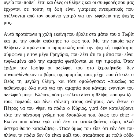
υγεία που ποθεί- έτσι και όλες οι θλίψεις και οι συμφορές που μας
έρχονται σε τούτη τη ζωή είναι γιατρειές πνευματικές που
στέλνονται από τον ουράνιο γιατρό για την ωφέλεια της ψυχής
μας.
Αυτό προτύπωνε η χολή εκείνη που έβαλε στα μάτια του ο Τωβίτ
και με την οποία απέκτησε το φως του. Με την πικρία των
θλίψεων λυτρώνεται ο αμαρτωλός από την ψυχική τυφλότητα,
σύμφωνα με τον μέγα Γρηγόριο, που λέει ότι τα μάτια που είναι
τυφλωμένα από την αμαρτία φωτίζονται με την τιμωρία. Όταν
έριξαν τον Ιωσήφ οι αδελφοί του στο ξεροπήγαδο, δεν
συναισθάνθηκαν το βάρος της αμαρτίας τους μέχρι που έστειλε ο
Θεός τη μεγάλη θλίψη, και τότε ομολόγησαν:
«Δικαίως τα
παθαίνουμε όλα αυτά για την αμαρτία που κάναμε εναντίον του
αδελφού μας»
. Βλέπεις πόση ωφέλεια δίνει η θλίψη, που φωτίζει
τους τυφλούς και δίνει σύνεση στους ανόητους; Δεν ήθελε ο
Πέτρος να του νίψει τα πόδια ο Κύριος, γιατί δεν καταλάβαινε
τότε την πάνσοφη γνώμη του δασκάλου του, όπως του είπε:
«
Εκείνο που κάνω εγώ εσύ δεν το καταλαβαίνεις τώρα, αλλά
ύστερα θα το καταλάβεις»
. Όταν όμως του είπε ότι εάν δεν του
πλύνει τα πόδια δεν θα είναι μαζί του, σταμάτησε με πολύ φόβο