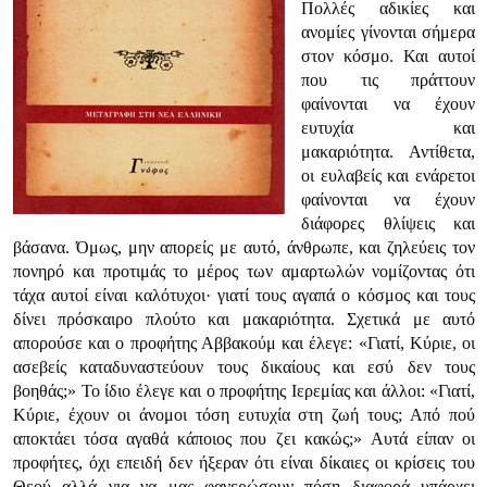
Πολλές αδικίες και
ανομίες γίνονται σήμερα
στον κόσμο. Και αυτοί
που τις πράττουν
φαίνονται να έχουν
ευτυχία και
μακαριότητα. Αντίθετα,
οι ευλαβείς και ενάρετοι
φαίνονται να έχουν
διάφορες θλίψεις και
βάσανα. Όμως, μην απορείς με αυτό, άνθρωπε, και ζηλεύεις τον
πονηρό και προτιμάς το μέρος των αμαρτωλών νομίζοντας ότι
τάχα αυτοί είναι καλότυχοι· γιατί τους αγαπά ο κόσμος και τους
δίνει πρόσκαιρο πλούτο και μακαριότητα. Σχετικά με αυτό
απορούσε και ο προφήτης Αββακούμ και έλεγε:
«Γιατί, Κύριε, οι
ασεβείς καταδυναστεύουν τους δικαίους και εσύ δεν τους
βοηθάς;»
Το ίδιο έλεγε και ο προφήτης Ιερεμίας και άλλοι:
«Γιατί,
Κύριε, έχουν οι άνομοι τόση ευτυχία στη ζωή τους; Από πού
αποκτάει τόσα αγαθά κάποιος που ζει κακώς;»
Αυτά είπαν οι
προφήτες, όχι επειδή δεν ήξεραν ότι είναι δίκαιες οι κρίσεις του
Θεού αλλά για να μας φανερώσουν πόση διαφορά υπάρχει