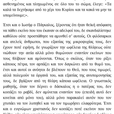
ασθενημένος και πληγωμένος σε όλο του το σώμα, έλεγε:
«Τα
καλά τα δεχτήκαμε από το χέρι του Κυρίου και τα κακά να μην τα
υπομείνουμε;»
.
Έτσι και ο Ιωσήφ ο Πάγκαλος, ξέροντας ότι ήταν θεϊκή απόφαση
να πάθει εκείνο που του έκαναν οι αδελφοί του, δε σκανδαλίστηκε
καθόλου ούτε προσπάθησε να αμυνθεί σ’ αυτούς. Οι φιλόσαρκοι
και ατελείς άνθρωποι, που εξαιτίας της μικροψυχίας τους, δεν
έχουν ποτέ ειρήνη, δε γνωρίζουν την ωφέλεια της θλίψεως ούτε
νιώθουν την αιτία αλλά μόνο θυμώνουν εναντίον εκείνων που
τους θλίβουν και αμύνονται. Όπως ο σκύλος, όταν του ρίξει
κάποιος πέτρα, τον αρπάζει και τον δαγκώνει από το θυμό του,
έτσι και αυτοί οι ανόητοι δε βλέπουν το Θεό, που τους τιμωρεί,
αλλά πολεμούν τα όργανά του, και εξαιτίας της ανυπομονησίας
τους, δε βγάζουν από τη θλίψη κάποια ωφέλεια. Ο γνωστικός
μαθητής, όταν τον δέρνει ο δάσκαλος η ο πατέρας του, δεν
κοιτάζει το ραβδί, δεν αμύνεται εναντίον του (επειδή αυτό δεν
κινείται από μόνο του), αλλά μόνο παρακαλεί αυτόν που τον
χτυπάει να τον λυπηθεί και να τον τιμωρήσει ελαφρύτερα. Έτσι
και ο ευγνώμων χριστιανός δεν κοιτάζει ποτέ εκείνον που τον