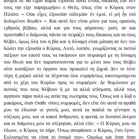
άνομοι δε θα είχαν καμία εξουσία πάνω στους δίκαιους εάν δεν
τους την είχε παραχωρήσει ο Θεός, όπως είπε ο Κύριος στον
Πιλάτο:
« Οὐκ εἶχες ἐξουσίαν οὐδεμίαν ἐν ἐμοί, εἰ μή ἦν σοί
δεδομένον ἄνωθεν »
. Και αυτό δεν είναι μόνο για τους ορατούς
εχθρούς βέβαιο, αλλά και για τους αόρατους· γιατί, αν και
προσπαθεί ο δαίμονας πάντα να πειράζει τους δίκαιους και να τους
θλίβει, όμως όλη του η βία και η δύναμη είναι μάταιη αν δεν του
δώσει την εξουσία ο Κύριος. Αυτό, λοιπόν, γνωρίζοντας οι πιστοί
πιέζουν τον εαυτό τους να νικήσουν τον πειρασμό με τη δύναμη
του Θεού και δεν παραπονιούνται για το μέσο που τους θλίβει
ούτε κοιτάζουν το όργανο που προκαλεί τη ζημιά. Δεν το λένε
τύχη ή ριζικό αλλά τα δέχονται όλα ευχαρίστως οικονομούμενα
από το χέρι του Κυρίου προς το συμφέρον. Δε θυμώνουν με
αυτούς που τους θλίβουν ή με τα αλλά κτίσματα, αλλά τους
αγαπούν πάρα πολύ ως αιτία της σωτηρίας τους. Όπως και ο Ιώβ ο
μακάριος, όταν έπαθε τόσες συμφορές, δεν είπε ότι αυτά τα αγαθά
μου τα έδωσαν οι γονείς μου, αυτά τα παιδιά τα γέννησε η
σύζυγος μου, και οι κακοί άνθρωποι, η φωτιά, οι δυνατοί άνεμοι
και οι δαίμονες μου τα στέρησαν, αλλά είπε:
« Ο Κύριος μου τα
έδωσε, ο Κύριος τα πήρε. Όπως αποφάσισε ο Κύριος, έτσι έγινε.
Ευλογημένο να είναι το όνομά του»
. Ομοίως και όταν ήταν