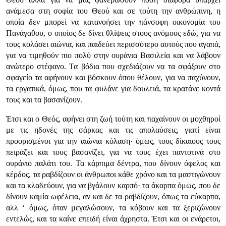
ανάμεσα στη σοφία του Θεού και σε τούτη την ανθρώπινη, η
οποία δεν μπορεί να κατανοήσει την πάνσοφη οικονομία του
Πανάγαθου, ο οποίος δε δίνει θλίψεις στους ανόμους εδώ, για να
τους κολάσει αιώνια, και παιδεύει περισσότερο αυτούς που αγαπά,
για να τιμηθούν πιο πολύ στην ουράνια Βασιλεία και να λάβουν
ανώτερο στέφανο. Τα βόδια που σχεδιάζουν να τα σφάξουν στο
σφαγείο τα αφήνουν και βόσκουν όπου θέλουν, για να παχύνουν,
τα εργατικά, όμως, που τα φυλάνε για δουλειά, τα κρατάνε κοντά
τους και τα βασανίζουν.
Έτσι και ο Θεός, αφήνει στη ζωή τούτη και παχαίνουν οι μοχθηροί
με τις ηδονές της σάρκας και τις απολαύσεις, γιατί είναι
προορισμένοι για την αιώνια κόλαση· όμως, τους δίκαιους τους
πειράζει και τους βασανίζει, για να τους έχει παντοτινά στο
ουράνιο παλάτι του. Τα κάρπιμα δέντρα, που δίνουν όφελος και
κέρδος, τα ραβδίζουν οι άνθρωποι κάθε χρόνο και τα μαστιγώνουν
και τα κλαδεύουν, για να βγάλουν καρπό· τα άκαρπα όμως, που δε
δίνουν καμία ωφέλεια, αν και δε τα ραβδίζουν, όπως τα εύκαρπα,
αλλ ‘ όμως, όταν μεγαλώσουν, τα κόβουν και τα ξεριζώνουν
εντελώς, και τα καίνε επειδή είναι άχρηστα. Έτσι και οι ενάρετοι,