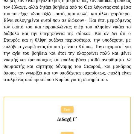
θλίβει, εάν είναι μεγαλύτερος η μικρότερος, εάν δικαίως ή αδίκως
τον έβλαψε, αλλά ζητάει βοήθεια από το Θεό λέγοντας από μέσα
του τα εξής:
«Σου αξίζει αυτό, αμαρτωλέ, και άλλο χειρότερο.
Είναι ευλογημένοι αυτοί που σε διώκουν»
. Και έτσι μεμφόμενος
τον εαυτό του και παρακαλώντας υπέρ του πλησίον νικάει το
διάβολο και την υπερηφάνεια της σάρκας. Και αν δει ότι ο
Σταυρός και η θλίψη αυξάνει περισσότερο, την υποδέχεται με
ευλάβεια γνωρίζοντας ότι αυτή είναι ο Κύριος. Τον ευχαριστεί για
την αγία του βοήθεια και έτσι την ελαφραίνει πολύ και μένει
νικητής και τροπαιούχος και απολαμβάνει μισθό αναρίθμητο. Ω
θαυμαστής και αήττητης δύναμης του Σταυρού, και μακάριος
όποιος τον γνωρίζει και τον υποδέχεται ευχαρίστως, επειδή είναι
σταλμένος από προσώπου Κυρίου για τη σωτηρία του.
Prev
Διδαχή Γ΄