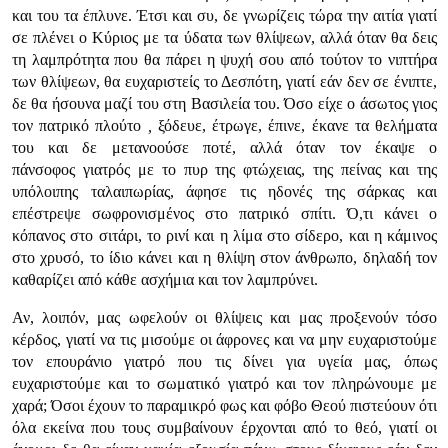
και του τα έπλυνε. Έτσι και συ, δε γνωρίζεις τώρα την αιτία γιατί
σε πλένει ο Κύριος με τα ύδατα των θλίψεων, αλλά όταν θα δεις
τη λαμπρότητα που θα πάρει η ψυχή σου από τούτον το νιπτήρα
των θλίψεων, θα ευχαριστείς το Δεσπότη, γιατί εάν δεν σε ένιπτε,
δε θα ήσουνα μαζί του στη Βασιλεία του. Όσο είχε ο άσωτος γιος
τον πατρικό πλούτο
,
ξόδευε, έτρωγε, έπινε, έκανε τα θελήματα
του και δε μετανοούσε ποτέ, αλλά όταν τον έκαψε ο
πάνσοφος γιατρός με το πυρ της φτώχειας, της πείνας και της
υπόλοιπης ταλαιπωρίας, άφησε τις ηδονές της σάρκας και
επέστρεψε σωφρονισμένος στο πατρικό σπίτι. Ό,τι κάνει ο
κόπανος στο σιτάρι, το ρινί και η λίμα στο σίδερο, και η κάμινος
στο χρυσό, το ίδιο κάνει και η θλίψη στον άνθρωπο, δηλαδή τον
καθαρίζει από κάθε ασχήμια και τον λαμπρύνει.
Αν, λοιπόν, μας ωφελούν οι θλίψεις και μας προξενούν τόσο
κέρδος, γιατί να τις μισούμε οι άφρονες και να μην ευχαριστούμε
τον επουράνιο γιατρό που τις δίνει για υγεία μας, όπως
ευχαριστούμε και το σωματικό γιατρό και τον πληρώνουμε με
χαρά; Όσοι έχουν το παραμικρό φως και φόβο Θεού πιστεύουν ότι
όλα εκείνα που τους συμβαίνουν έρχονται από το θεό, γιατί οι