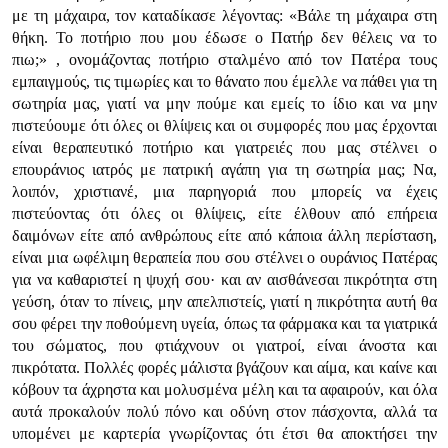
με τη μάχαιρα, τον καταδίκασε λέγοντας:
«Βάλε τη μάχαιρα στη
θήκη. Το ποτήριο που μου έδωσε ο Πατήρ δεν θέλεις να το
πιω;»
, ονομάζοντας ποτήριο σταλμένο από τον Πατέρα τους
εμπαιγμούς, τις τιμωρίες και το θάνατο που έμελλε να πάθει για τη
σωτηρία μας, γιατί να μην πούμε και εμείς το ίδιο και να μην
πιστεύουμε ότι όλες οι θλίψεις και οι συμφορές που μας έρχονται
είναι θεραπευτικό ποτήριο και γιατρειές που μας στέλνει ο
επουράνιος ιατρός με πατρική αγάπη για τη σωτηρία μας; Να,
λοιπόν, χριστιανέ, μια παρηγοριά που μπορείς να έχεις
πιστεύοντας ότι όλες οι θλίψεις, είτε έλθουν από επήρεια
δαιμόνων είτε από ανθρώπους είτε από κάποια άλλη περίσταση,
είναι μια ωφέλιμη θεραπεία που σου στέλνει ο ουράνιος Πατέρας
για να καθαριστεί η ψυχή σου· και αν αισθάνεσαι πικρότητα στη
γεύση, όταν το πίνεις, μην απελπιστείς, γιατί η πικρότητα αυτή θα
σου φέρει την ποθούμενη υγεία, όπως τα φάρμακα και τα γιατρικά
του σώματος, που φτιάχνουν οι γιατροί, είναι άνοστα και
πικρότατα. Πολλές φορές μάλιστα βγάζουν και αίμα, και καίνε και
κόβουν τα άχρηστα και μολυσμένα μέλη και τα αφαιρούν, και όλα
αυτά προκαλούν πολύ πόνο και οδύνη στον πάσχοντα, αλλά τα
υπομένει με καρτερία γνωρίζοντας ότι έτσι θα αποκτήσει την