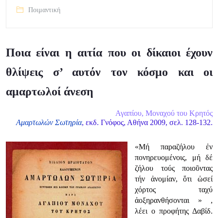
Ποιμαντική
Ποια είναι η αιτία που οι δίκαιοι έχουν
θλίψεις σ’ αυτόν τον κόσμο και οι
αμαρτωλοί άνεση
Αγαπίου, Μοναχού του Κρητός
Αμαρτωλών Σωτηρία
, εκδ. Γνόφος, Αθήνα 2009, σελ. 128-132.
«Μή παραζήλου ἐν
πονηρευομένοις, μή δέ
ζήλου τούς ποιοῦντας
τήν ἀνομίαν, ὅτι ὡσεί
χόρτος ταχύ
ἀοξηρανθήσονται »
,
λέει ο προφήτης Δαβίδ.