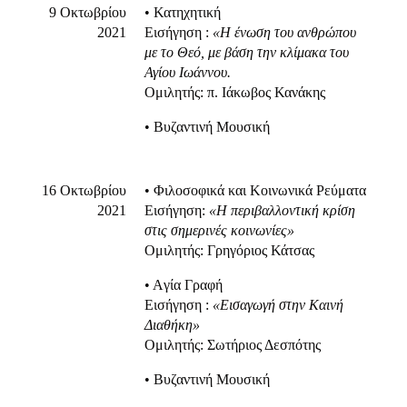
9 Oκτωβρίου
• Κατηχητική
2021
Eισήγηση :
«Η ένωση του ανθρώπου
με το Θεό, με βάση την κλίμακα του
Αγίου Ιωάννου.
Ομιλητής: π. Ιάκωβος Κανάκης
• Βυζαντινή Μουσική
16 Οκτωβρίου
• Φιλοσοφικά και Κοινωνικά Ρεύματα
2021
Εισήγηση:
«Η περιβαλλοντική κρίση
στις σημερινές κοινωνίες»
Ομιλητής: Γρηγόριος Κάτσας
• Aγία Γραφή
Eισήγηση :
«Εισαγωγή στην Καινή
Διαθήκη»
Ομιλητής: Σωτήριος Δεσπότης
• Βυζαντινή Μουσική