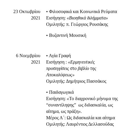
23 Οκτωβρίου
• Φιλοσοφικά και Κοινωνικά Ρεύματα
2021
Εισήγηση:
«Βιοηθικά διλήμματα»
Ομιλητής: π. Γεώργιος Ρουσάκης
• Βυζαντινή Μουσική
6 Νοεμβρίου
• Αγία Γραφή
2021
Eισήγηση :
«Ερμηνευτικές
προσεγγίσεις στο βιβλίο της
Αποκαλύψεως»
Ομιλητής: Δημήτριος Πασσάκος
• Παιδαγωγικά
Εισήγηση:
«
Το διαχρονικό μήνυμα της
“συναντίληψης” ως διδασκαλία, ως
αίτημα, ως πράξη
».
Μέρος Α΄: Ως διδασκαλία και αίτημα
Ομιλητής: Λαυρέντιος Δελλασούδας