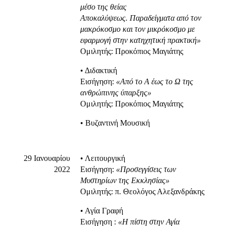
μέσο της θείας
Αποκαλύψεως.
Παραδείγματα από τον
μακρόκοσμο και τον μικρόκοσμο με
εφαρμογή στην κατηχητική πρακτική»
Ομιλητής: Προκόπιος Μαγιάτης
• Διδακτική
Εισήγηση:
«Από το Α έως το Ω της
ανθρώπινης ύπαρξης»
Ομιλητής: Προκόπιος Μαγιάτης
• Βυζαντινή Μουσική
29 Ιανουαρίου
• Λειτουργική
2022
Εισήγηση:
«Προσεγγίσεις των
Μυστηρίων της Εκκλησίας»
Ομιλητής: π. Θεολόγος Αλεξανδράκης
• Αγία Γραφή
Eισήγηση :
«
H
π
ί
στη στην Αγία