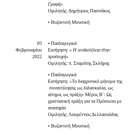
Γραφή
»
Ομιλητής: Δημήτριος Πασσάκος
• Βυζαντινή Μουσική
05
• Παιδαγωγικά
Φεβρουαρίου
Εισήγηση:
«
H
α
νιδιοτέλεια
στην
2022
προσευχή»
Ομιλητής: π. Σταμάτης Σκλήρης
• Παιδαγωγικά
Εισήγηση:
«
Το διαχρονικό μήνυμα της
 συναντίληψης ως διδασκαλία, ως
αίτημα, ως πράξη
»
Μέρος Β΄: Ως
χριστιανική πράξη για τα Πρόσωπα με
αναπηρία
Ομιλητής: Λαυρέντιος Δελλασούδας
• Βυζαντινή Μουσική