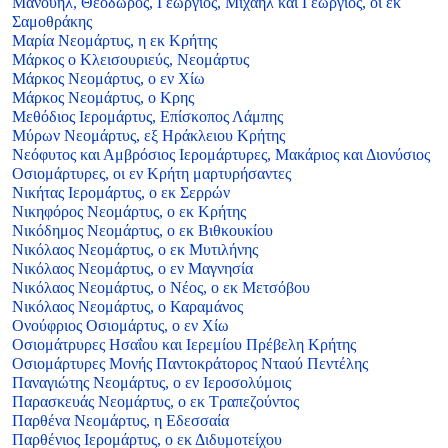
Μανουήλ, Θεόδωρος, Γεώργιος, Μιχαήλ και Γεώργιος, οι εκ
Σαμοθράκης
Μαρία Νεομάρτυς, η εκ Κρήτης
Μάρκος ο Κλεισουριεύς, Νεομάρτυς
Μάρκος Νεομάρτυς, ο εν Χίω
Μάρκος Νεομάρτυς, ο Κρης
Μεθόδιος Ιερομάρτυς, Επίσκοπος Λάμπης
Μύρων Νεομάρτυς, εξ Ηράκλειου Κρήτης
Νεόφυτος και Αμβρόσιος Ιερομάρτυρες, Μακάριος και Διονύσιος
Οσιομάρτυρες, οι εν Κρήτη μαρτυρήσαντες
Νικήτας Ιερομάρτυς, ο εκ Σερρών
Νικηφόρος Νεομάρτυς, ο εκ Κρήτης
Νικόδημος Νεομάρτυς, ο εκ Βιθκουκίου
Νικόλαος Νεομάρτυς, ο εκ Μυτιλήνης
Νικόλαος Νεομάρτυς, ο εν Μαγνησία
Νικόλαος Νεομάρτυς, ο Νέος, ο εκ Μετσόβου
Νικόλαος Νεομάρτυς, ο Καραμάνος
Ονούφριος Οσιομάρτυς, ο εν Χίω
Οσιομάτρυρες Ησαΐου και Ιερεμίου Πρέβελη Κρήτης
Οσιομάρτυρες Μονής Παντοκράτορος Νταού Πεντέλης
Παναγιώτης Νεομάρτυς, ο εν Ιεροσολύμοις
Παρασκευάς Νεομάρτυς, ο εκ Τραπεζούντος
Παρθένα Νεομάρτυς, η Εδεσσαία
Παρθένιος Ιερομάρτυς, ο εκ Διδυμοτείχου