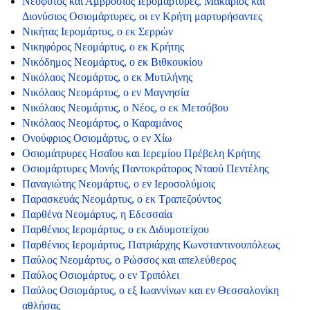
Νεόφυτος και Αμβρόσιος Ιερομάρτυρες, Μακάριος και
Διονύσιος Οσιομάρτυρες, οι εν Κρήτη μαρτυρήσαντες
Νικήτας Ιερομάρτυς, ο εκ Σερρών
Νικηφόρος Νεομάρτυς, ο εκ Κρήτης
Νικόδημος Νεομάρτυς, ο εκ Βιθκουκίου
Νικόλαος Νεομάρτυς, ο εκ Μυτιλήνης
Νικόλαος Νεομάρτυς, ο εν Μαγνησία
Νικόλαος Νεομάρτυς, ο Νέος, ο εκ Μετσόβου
Νικόλαος Νεομάρτυς, ο Καραμάνος
Ονούφριος Οσιομάρτυς, ο εν Χίω
Οσιομάτρυρες Ησαΐου και Ιερεμίου Πρέβελη Κρήτης
Οσιομάρτυρες Μονής Παντοκράτορος Νταού Πεντέλης
Παναγιώτης Νεομάρτυς, ο εν Ιεροσολύμοις
Παρασκευάς Νεομάρτυς, ο εκ Τραπεζούντος
Παρθένα Νεομάρτυς, η Εδεσσαία
Παρθένιος Ιερομάρτυς, ο εκ Διδυμοτείχου
Παρθένιος Ιερομάρτυς, Πατριάρχης Κωνσταντινουπόλεως
Παύλος Νεομάρτυς, ο Ρώσσος και απελεύθερος
Παύλος Οσιομάρτυς, ο εν Τριπόλει
Παύλος Οσιομάρτυς, ο εξ Ιωαννίνων και εν Θεσσαλονίκη
αθλήσας