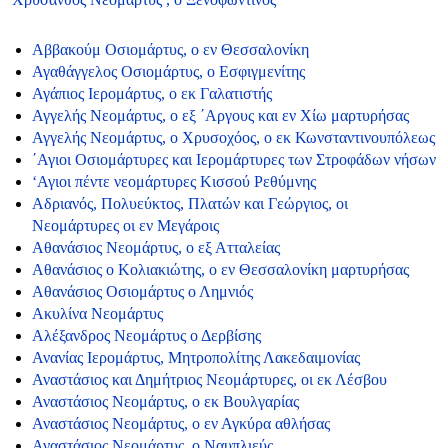
Αββακούμ Οσιομάρτυς, ο εν Θεσσαλονίκη
Αγαθάγγελος Οσιομάρτυς, ο Εσφιγμενίτης
Αγάπιος Ιερομάρτυς, ο εκ Γαλατιστής
Αγγελής Νεομάρτυς, ο εξ ΄Αργους και εν Χίω μαρτυρήσας
Αγγελής Νεομάρτυς, ο Χρυσοχόος, ο εκ Κωνσταντινουπόλεως
΄Αγιοι Οσιομάρτυρες και Ιερομάρτυρες των Στροφάδων νήσων
‘Αγιοι πέντε νεομάρτυρες Κισσού Ρεθύμνης
Αδριανός, Πολυεύκτος, Πλατών και Γεώργιος, οι
Νεομάρτυρες οι εν Μεγάροις
Αθανάσιος Νεομάρτυς, ο εξ Ατταλείας
Αθανάσιος ο Κολιακιώτης, ο εν Θεσσαλονίκη μαρτυρήσας
Αθανάσιος Οσιομάρτυς ο Λημνιός
Ακυλίνα Νεομάρτυς
Αλέξανδρος Νεομάρτυς ο Δερβίσης
Ανανίας Ιερομάρτυς, Μητροπολίτης Λακεδαιμονίας
Αναστάσιος και Δημήτριος Νεομάρτυρες, οι εκ Λέσβου
Αναστάσιος Νεομάρτυς, ο εκ Βουλγαρίας
Αναστάσιος Νεομάρτυς, ο εν Αγκύρα αθλήσας
Αναστάσιος Νεομάρτυς, ο Ναυπλιεύς