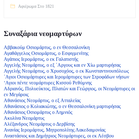
Αφιέρωμα Στο 1821
Συναξάρια νεομαρτύρων
Αββακούμ Οσιομάρτυς, ο εν Θεσσαλονίκη
Αγαθάγγελος Οσιομάρτυς, ο Εσφιγμενίτης
Αγάπιος Ιερομάρτυς, ο εκ Γαλατιστής
Αγγελής Νεομάρτυς, ο εξ ΄Αργους και εν Χίω μαρτυρήσας
Αγγελής Νεομάρτυς, ο Χρυσοχόος, ο εκ Κωνσταντινουπόλεως
΄Αγιοι Οσιομάρτυρες και Ιερομάρτυρες των Στροφάδων νήσων
‘Αγιοι πέντε νεομάρτυρες Κισσού Ρεθύμνης
Αδριανός, Πολυεύκτος, Πλατών και Γεώργιος, οι Νεομάρτυρες οι
εν Μεγάροις
Αθανάσιος Νεομάρτυς, ο εξ Ατταλείας
Αθανάσιος ο Κολιακιώτης, ο εν Θεσσαλονίκη μαρτυρήσας
Αθανάσιος Οσιομάρτυς ο Λημνιός
Ακυλίνα Νεομάρτυς
Αλέξανδρος Νεομάρτυς ο Δερβίσης
Ανανίας Ιερομάρτυς, Μητροπολίτης Λακεδαιμονίας
Αναστάσιος και Δημήτριος Νεομάρτυρες, οι εκ Λέσβου