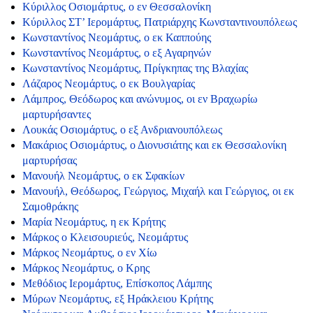
Κύριλλος Οσιομάρτυς, ο εν Θεσσαλονίκη
Κύριλλος ΣΤ’ Ιερομάρτυς, Πατριάρχης Κωνσταντινουπόλεως
Κωνσταντίνος Νεομάρτυς, ο εκ Καππούης
Κωνσταντίνος Νεομάρτυς, ο εξ Αγαρηνών
Κωνσταντίνος Νεομάρτυς, Πρίγκηπας της Βλαχίας
Λάζαρος Νεομάρτυς, ο εκ Βουλγαρίας
Λάμπρος, Θεόδωρος και ανώνυμος, οι εν Βραχωρίω
μαρτυρήσαντες
Λουκάς Οσιομάρτυς, ο εξ Ανδριανουπόλεως
Μακάριος Οσιομάρτυς, ο Διονυσιάτης και εκ Θεσσαλονίκη
μαρτυρήσας
Μανουήλ Νεομάρτυς, ο εκ Σφακίων
Μανουήλ, Θεόδωρος, Γεώργιος, Μιχαήλ και Γεώργιος, οι εκ
Σαμοθράκης
Μαρία Νεομάρτυς, η εκ Κρήτης
Μάρκος ο Κλεισουριεύς, Νεομάρτυς
Μάρκος Νεομάρτυς, ο εν Χίω
Μάρκος Νεομάρτυς, ο Κρης
Μεθόδιος Ιερομάρτυς, Επίσκοπος Λάμπης
Μύρων Νεομάρτυς, εξ Ηράκλειου Κρήτης