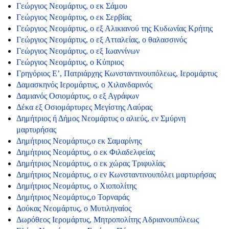
Γεώργιος Νεομάρτυς, ο εκ Σάμου
Γεώργιος Νεομάρτυς, ο εκ Σερβίας
Γεώργιος Νεομάρτυς, ο εξ Αλικιανού της Κυδωνίας Κρήτης
Γεώργιος Νεομάρτυς, ο εξ Ατταλείας, ο θαλασσινός
Γεὠργιος Νεομάρτυς, ο εξ Ιωαννίνων
Γεώργιος Νεομάρτυς, ο Κύπριος
Γρηγόριος Ε’, Πατριάρχης Κωνσταντινουπόλεως, Ιερομάρτυς
Δαμασκηνός Ιερομάρτυς, ο Χιλανδαρινός
Δαμιανός Οσιομάρτυς, ο εξ Αγράφων
Δέκα εξ Οσιομάρτυρες Μεγίστης Λαύρας
Δημήτριος ή Δήμος Νεομάρτυς ο αλιεύς, εν Σμύρνη
μαρτυρήσας
Δημήτριος Νεομάρτυς,ο εκ Σαμαρίνης
Δημήτριος Νεομάρτυς, ο εκ Φιλαδελφείας
Δημήτριος Νεομάρτυς, ο εκ χώρας Τριφυλίας
Δημήτριος Νεομάρτυς, ο εν Κωνσταντινουπόλει μαρτυρήσας
Δημήτριος Νεομάρτυς, ο Χιοπολίτης
Δημήτριος Νεομάρτυς,ο Τορναράς
Δούκας Νεομάρτυς, ο Μυτιληναίος
Δωρόθεος Ιερομάρτυς, Μητροπολίτης Αδριανουπόλεως