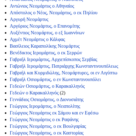
Αντώνιος Νεομάρτυς ο Αθηναίος
Απόστολος ο Νέος, Νεομάρτυς, ο εκ Πηλίου
Αργυρή Νεομάρτυς
Αργύριος Νεομάρτυς, ο Επανομίτης
Αυξέντιος Νεομάρτυς, ο εξ Ιωαννίνων
Αχμέτ Νεομάρτυς ο Κάλφας
Βασίλειος Καραπολίκης Νεομάρτυς
Βενέδικτος Ιερομάρτυς, ο εκ Σερρών
Γαβριήλ Ιερομάρτυς, Αρχιεπίσκοπος Σερβίας
Γαβριήλ Ιερομάρτυς, Πατριάρχης Κωνσταντινουπόλεως
Γαβριήλ και Κυρμιδώλης, Νεομάρτυρες, οι εν Αιγύπτω
Γαβριήλ Οσιομάρτυς, ο εν Κωνσταντινουπόλει
Γεδεών Οσιομάρτυς, ο Καρακαλληνός
Γεδεών ο Καρακαλληνός
(2)
Γεννάδιος Οσιομάρτυς, ο Διονυσιάτης
Γεώργιος Ιερομάρτυς, ο Νεαπολίτης
Γεώργιος Νεομάρτυς εκ Σάμου και εν Εφέσω
Γεώργιος Νεομάρτυς ο εκ Ραψάνης
Γεώργιος Νεομάρτυς, ο εκ Βουλγαρίας
Γεώργιος Νεομάρτυς, ο εκ Καστορίας