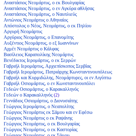
Αναστάσιος Νεομάρτυς, ο εκ Βουλγαρίας
Αναστάσιος Νεομάρτυς, ο εν Αγκύρα αθλήσας
Αναστάσιος Νεομάρτυς, ο Ναυπλιεύς
Αντώνιος Νεομάρτυς ο Αθηναίος
Απόστολος ο Νέος, Νεομάρτυς, ο εκ Πηλίου
Αργυρή Νεομάρτυς
Αργύριος Νεομάρτυς, ο Επανομίτης
Αυξέντιος Νεομάρτυς, ο εξ Ιωαννίνων
Αχμέτ Νεομάρτυς ο Κάλφας
Βασίλειος Καραπολίκης Νεομάρτυς
Βενέδικτος Ιερομάρτυς, ο εκ Σερρών
Γαβριήλ Ιερομάρτυς, Αρχιεπίσκοπος Σερβίας
Γαβριήλ Ιερομάρτυς, Πατριάρχης Κωνσταντινουπόλεως
Γαβριήλ και Κυρμιδώλης, Νεομάρτυρες, οι εν Αιγύπτω
Γαβριήλ Οσιομάρτυς, ο εν Κωνσταντινουπόλει
Γεδεών Οσιομάρτυς, ο Καρακαλληνός
Γεδεών ο Καρακαλληνός
(2)
Γεννάδιος Οσιομάρτυς, ο Διονυσιάτης
Γεώργιος Ιερομάρτυς, ο Νεαπολίτης
Γεώργιος Νεομάρτυς εκ Σάμου και εν Εφέσω
Γεώργιος Νεομάρτυς ο εκ Ραψάνης
Γεώργιος Νεομάρτυς, ο εκ Βουλγαρίας
Γεώργιος Νεομάρτυς, ο εκ Καστορίας
Γεώργιος Νεομάρτυς, ο εκ Σάμου