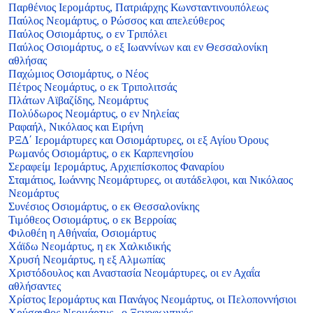
Παρθένιος Ιερομάρτυς, Πατριάρχης Κωνσταντινουπόλεως
Παύλος Νεομάρτυς, ο Ρώσσος και απελεύθερος
Παύλος Οσιομάρτυς, ο εν Τριπόλει
Παύλος Οσιομάρτυς, ο εξ Ιωαννίνων και εν Θεσσαλονίκη
αθλήσας
Παχώμιος Οσιομάρτυς, ο Νέος
Πέτρος Νεομάρτυς, ο εκ Τριπολιτσάς
Πλάτων Αϊβαζίδης, Νεομάρτυς
Πολύδωρος Νεομάρτυς, ο εν Νηλείας
Ραφαήλ, Νικόλαος και Ειρήνη
ΡΞΔ΄ Ιερομάρτυρες και Οσιομάρτυρες, οι εξ Αγίου Όρους
Ρωμανός Οσιομάρτυς, ο εκ Καρπενησίου
Σεραφείμ Ιερομάρτυς, Αρχιεπίσκοπος Φαναρίου
Σταμάτιος, Ιωάννης Νεομάρτυρες, οι αυτάδελφοι, και Νικόλαος
Νεομάρτυς
Συνέσιος Οσιομάρτυς, ο εκ Θεσσαλονίκης
Τιμόθεος Οσιομάρτυς, ο εκ Βερροίας
Φιλοθέη η Αθήναία, Οσιομάρτυς
Χάϊδω Νεομάρτυς, η εκ Χαλκιδικής
Χρυσή Νεομάρτυς, η εξ Αλμωπίας
Χριστόδουλος και Αναστασία Νεομάρτυρες, οι εν Αχαΐα
αθλήσαντες
Χρίστος Ιερομάρτυς και Πανάγος Νεομάρτυς, οι Πελοποννήσιοι
Χρύσανθος Νεομάρτυς , ο Ξενοφωντινός