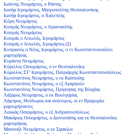
Ιωάννης Νεομάρτυς, ο Ράπτης
Ιωσήφ Ιερομάρτυς, Μητροπολίτης Θεσσαλονίκης
Ιωσήφ Ιερομάρτυς, ο Χαλεπλής
Κόρη Νεομάρτυς
Κοσμάς Νεομάρτυς, ο Αγιαννανίτης
Κοσμάς Νεομάρτυς
Κοσμάς ο Αιτωλός, Ιερομάρτυς
Κοσμάς ο Αιτωλός, Ιερομάρτυς
(2)
Κυπριανός ο Νέος, Ιερομάρτυς, ο εν Κωνσταντινουπόλει
μαρτυρήσας
Κυράννα Νεομάρτυς
Κύριλλος Οσιομάρτυς, ο εν Θεσσαλονίκη
Κύριλλος ΣΤ’ Ιερομάρτυς, Πατριάρχης Κωνσταντινουπόλεως
Κωνσταντίνος Νεομάρτυς, ο εκ Καππούης
Κωνσταντίνος Νεομάρτυς, ο εξ Αγαρηνών
Κωνσταντίνος Νεομάρτυς, Πρίγκηπας της Βλαχίας
Λάζαρος Νεομάρτυς, ο εκ Βουλγαρίας
Λάμπρος, Θεόδωρος και ανώνυμος, οι εν Βραχωρίω
μαρτυρήσαντες
Λουκάς Οσιομάρτυς, ο εξ Ανδριανουπόλεως
Μακάριος Οσιομάρτυς, ο Διονυσιάτης και εκ Θεσσαλονίκη
μαρτυρήσας
Μανουήλ Νεομάρτυς, ο εκ Σφακίων