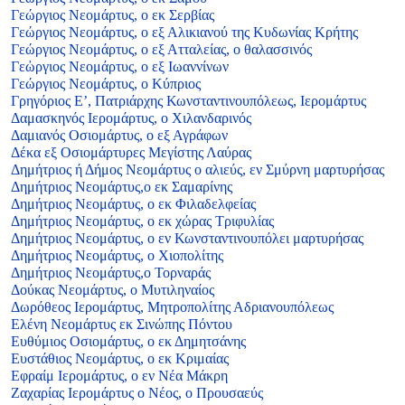
Γεώργιος Νεομάρτυς, ο εκ Σερβίας
Γεώργιος Νεομάρτυς, ο εξ Αλικιανού της Κυδωνίας Κρήτης
Γεώργιος Νεομάρτυς, ο εξ Ατταλείας, ο θαλασσινός
Γεὠργιος Νεομάρτυς, ο εξ Ιωαννίνων
Γεώργιος Νεομάρτυς, ο Κύπριος
Γρηγόριος Ε’, Πατριάρχης Κωνσταντινουπόλεως, Ιερομάρτυς
Δαμασκηνός Ιερομάρτυς, ο Χιλανδαρινός
Δαμιανός Οσιομάρτυς, ο εξ Αγράφων
Δέκα εξ Οσιομάρτυρες Μεγίστης Λαύρας
Δημήτριος ή Δήμος Νεομάρτυς ο αλιεύς, εν Σμύρνη μαρτυρήσας
Δημήτριος Νεομάρτυς,ο εκ Σαμαρίνης
Δημήτριος Νεομάρτυς, ο εκ Φιλαδελφείας
Δημήτριος Νεομάρτυς, ο εκ χώρας Τριφυλίας
Δημήτριος Νεομάρτυς, ο εν Κωνσταντινουπόλει μαρτυρήσας
Δημήτριος Νεομάρτυς, ο Χιοπολίτης
Δημήτριος Νεομάρτυς,ο Τορναράς
Δούκας Νεομάρτυς, ο Μυτιληναίος
Δωρόθεος Ιερομάρτυς, Μητροπολίτης Αδριανουπόλεως
Ελένη Νεομάρτυς εκ Σινώπης Πόντου
Ευθύμιος Οσιομάρτυς, ο εκ Δημητσάνης
Ευστάθιος Νεομάρτυς, ο εκ Κριμαίας
Εφραίμ Ιερομάρτυς, ο εν Νέα Μάκρη
Ζαχαρίας Ιερομάρτυς ο Νέος, ο Προυσαεύς