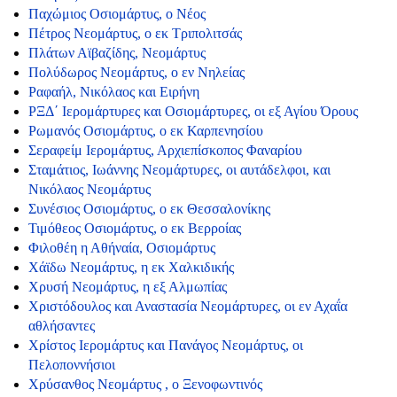
Παχώμιος Οσιομάρτυς, ο Νέος
Πέτρος Νεομάρτυς, ο εκ Τριπολιτσάς
Πλάτων Αϊβαζίδης, Νεομάρτυς
Πολύδωρος Νεομάρτυς, ο εν Νηλείας
Ραφαήλ, Νικόλαος και Ειρήνη
ΡΞΔ΄ Ιερομάρτυρες και Οσιομάρτυρες, οι εξ Αγίου Όρους
Ρωμανός Οσιομάρτυς, ο εκ Καρπενησίου
Σεραφείμ Ιερομάρτυς, Αρχιεπίσκοπος Φαναρίου
Σταμάτιος, Ιωάννης Νεομάρτυρες, οι αυτάδελφοι, και
Νικόλαος Νεομάρτυς
Συνέσιος Οσιομάρτυς, ο εκ Θεσσαλονίκης
Τιμόθεος Οσιομάρτυς, ο εκ Βερροίας
Φιλοθέη η Αθήναία, Οσιομάρτυς
Χάϊδω Νεομάρτυς, η εκ Χαλκιδικής
Χρυσή Νεομάρτυς, η εξ Αλμωπίας
Χριστόδουλος και Αναστασία Νεομάρτυρες, οι εν Αχαΐα
αθλήσαντες
Χρίστος Ιερομάρτυς και Πανάγος Νεομάρτυς, οι
Πελοποννήσιοι
Χρύσανθος Νεομάρτυς , ο Ξενοφωντινός