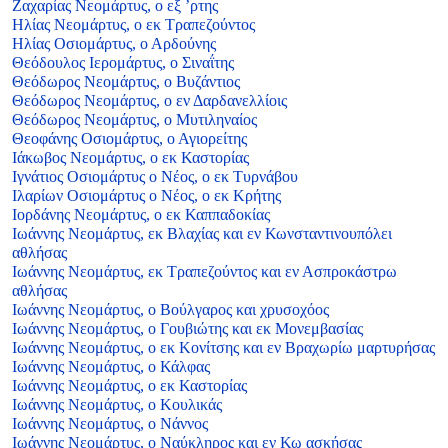
Ζαχαρίας Νεομάρτυς, ο εξ ’ρτης
Ηλίας Νεομάρτυς, ο εκ Τραπεζούντος
Ηλίας Οσιομάρτυς, ο Αρδούνης
Θεόδουλος Ιερομάρτυς, ο Σιναΐτης
Θεόδωρος Νεομάρτυς, ο Βυζάντιος
Θεόδωρος Νεομάρτυς, ο εν Δαρδανελλίοις
Θεόδωρος Νεομάρτυς, ο Μυτιληναίος
Θεοφάνης Οσιομάρτυς, ο Αγιορείτης
Ιάκωβος Νεομάρτυς, ο εκ Καστορίας
Ιγνάτιος Οσιομάρτυς ο Νέος, ο εκ Τυρνάβου
Ιλαρίων Οσιομάρτυς ο Νέος, ο εκ Κρήτης
Ιορδάνης Νεομάρτυς, ο εκ Καππαδοκίας
Ιωάννης Νεομάρτυς, εκ Βλαχίας και εν Κωνσταντινουπόλει
αθλήσας
Ιωάννης Νεομάρτυς, εκ Τραπεζούντος και εν Ασπροκάστρω
αθλήσας
Ιωάννης Νεομάρτυς, ο Βούλγαρος και χρυσοχόος
Ιωάννης Νεομάρτυς, ο Γουβιώτης και εκ Μονεμβασίας
Ιωάννης Νεομάρτυς, ο εκ Κονίτσης και εν Βραχωρίω μαρτυρήσας
Ιωάννης Νεομάρτυς, ο Κάλφας
Ιωάννης Νεομάρτυς, ο εκ Καστορίας
Ιωάννης Νεομάρτυς, ο Κουλικάς
Ιωάννης Νεομάρτυς, ο Νάννος
Ιωάννης Νεομάρτυς, ο Ναύκληρος και εν Κω ασκήσας