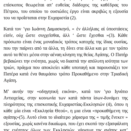
επίσκοπος θεωρείται απ’ ευθείας διάδοχος της καθέδρας του
Πέτρου, του οποίου το ουσιώδες έργο είναι ακριβώς η εξουσία
του να προΐσταται στην Ευχαριστία (2).
Κατά τον ’γιο Ιωάννη Δαμασκηνό, «
ἐν ἀλλήλαις αἱ ὑποστάσεις
εἰσίν, οὐχ ὥστε συγχεῖσθαι, ἀλλ ‘ ὥστε ἔχεσθαι
»(3). Κάθε
πρόσωπο είναι ένας μοναδικός τρόπος κατοχής της ίδιας ουσίας,
που την παίρνει από τα άλλα, τη δίνει στα άλλα και με τον τρόπο
αυτό τα θέτει μέσα στην αέναη κίνηση της θείας Αγάπης. Ο Πατήρ
βεβαιώνει την ενότητα, χωρίς να διασπά την απόλυτη ισότητα των
τριών, πράγμα που αποκλείει κάθε υποταγή και παρουσιάζει τον
Πατέρα κατά ένα θαυμάσιο τρόπο Προκαθήμενο στην Τριαδική
Αγάπη.
Μ’ αυτήν την «οδηγητική εικόνα», κατά τον ’γιο Ιγνάτιο
Αντιοχείας, στην κοινωνία των κατά πάντα ίσων-δυνάμει της
πληρότητος της επισκοπικής Ευχαριστίας-Εκκλησιών (4), όπου η
κάθε μία είναι «Εκκλησία Θεού», η μια είναι «προκαθήμενη της
αγάπης»(5). Αυτό είναι το ιδιαίτερο χάρισμα της «
τιμῆς ἕνεκεν
»
εξουσίας, χωρίς κανένα δικαίωμα, που έχει σκοπό την εξασφάλιση
της ενότητος όλων των Εκκλησιών, χάρισμα της αγάπης κατ’