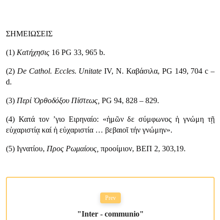
ΣΗΜΕΙΩΣΕΙΣ
(1)
Κατήχησις
16 PG 33, 965 b.
(2)
De
Cathol
.
Eccles
.
Unitate
IV, Ν. Καβάσιλα, PG 149, 704 c –
d.
(3)
Περί Ὀρθοδόξου Πίστεως,
PG 94, 828 – 829.
(4) Κατά τον ’γιο Ειρηναίο: «
ἡμῶν δε σύμφωνος ἡ γνώμη τῇ
εὐχαριστίᾳ καί ἡ εὐχαριστία … βεβαιοῖ τήν γνώμην
».
(5) Ιγνατίου,
Προς Ρωμαίους,
προοίμιον, ΒΕΠ 2, 303,19.
Prev
"Inter - communio"