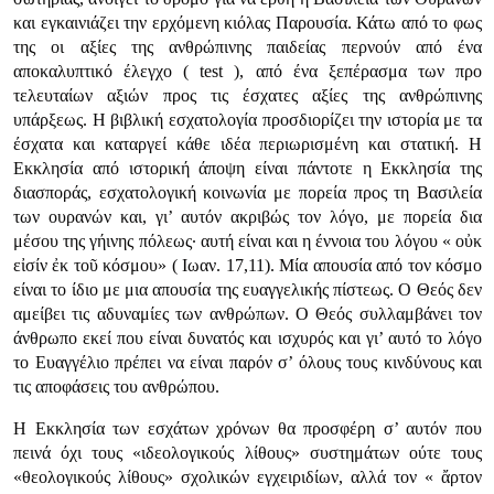
και εγκαινιάζει την ερχόμενη κιόλας Παρουσία. Κάτω από το φως
της οι αξίες της ανθρώπινης παιδείας περνούν από ένα
αποκαλυπτικό έλεγχο ( test ), από ένα ξεπέρασμα των προ
τελευταίων αξιών προς τις έσχατες αξίες της ανθρώπινης
υπάρξεως. Η βιβλική εσχατολογία προσδιορίζει την ιστορία με τα
έσχατα και καταργεί κάθε ιδέα περιωρισμένη και στατική. Η
Εκκλησία από ιστορική άποψη είναι πάντοτε η Εκκλησία της
διασποράς, εσχατολογική κοινωνία με πορεία προς τη Βασιλεία
των ουρανών και, γι’ αυτόν ακριβώς τον λόγο, με πορεία δια
μέσου της γήινης πόλεως· αυτή είναι και η έννοια του λόγου «
οὐκ
εἰσίν ἐκ τοῦ κόσμου
» ( Ιωαν. 17,11). Μία απουσία από τον κόσμο
είναι το ίδιο με μια απουσία της ευαγγελικής πίστεως. Ο Θεός δεν
αμείβει τις αδυναμίες των ανθρώπων. Ο Θεός συλλαμβάνει τον
άνθρωπο εκεί που είναι δυνατός και ισχυρός και γι’ αυτό το λόγο
το Ευαγγέλιο πρέπει να είναι παρόν σ’ όλους τους κινδύνους και
τις αποφάσεις του ανθρώπου.
Η Εκκλησία των εσχάτων χρόνων θα προσφέρη σ’ αυτόν που
πεινά όχι τους «ιδεολογικούς λίθους» συστημάτων ούτε τους
«θεολογικούς λίθους» σχολικών εγχειριδίων, αλλά τον «
ἄρτον