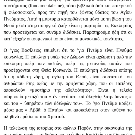
συστήματος (fondamentalisme), τόσο βιβλικού όσο και πατερικού
ή φιλοσοφικού, προς την πηγή του ζώντος ύδατος του Αγίου
Πνεύματος. Αυτή η μαρτυρία κατορθώνεται μόνο με τη βίωση του
Θεού μέσα στη,ειτουργική ζωή· είναι η μαρτυρία της Εκκλησίας
που προσεύχεται και συνάμα διδάσκει. Παρατηρούμε ήδη ότι οι
κατ’ εξοχήν οικουμενικοί τόποι είναι οι μοναστικές κοινότητες.
Ο ’γιος Βασίλειος επιμένει ότι το ’γιο Πνεύμα είναι Πνεύμα
κοινωνίας. Η επίκληση υπέρ των Δώρων είναι αχώριστη από την
επίκληση υπέρ των πιστών, υπέρ της μετανοίας αυτών που
προσέρχονται στη Θεία Κοινωνία. Η επίκληση διδάσκει επίσης
ότι η κάθετη χάρη, η αγάπη του Θεού, είναι συστατικό του
ανθρώπου ίσης αξίας με την οριζόντια χάρη, που οι Πατέρες
αποκαλούν «μυστήριο της αδελφότητος». Είναι η τελεία
ισορροπία μεταξύ του «
ἐν πνεύματι καί ἀληθείᾳ λατρεύοντος
»
και του «
ὑπηρέτου τῶν ἀδελφῶν του
». Το ’γιο Πνεῦμα κράζει
μέσα μας «
Ἀββᾶ, ὁ Πατήρ
» και αποκαλύπτει στον καθένα το
αληθινό πρόσωπο του Χριστού.
Η τελείωση της ιστορίας στο αιώνιο Παρόν, στην οικονομία της
σωτηρίας, ανοίγει το δρόμο για να έρθη η Βασιλεία των Ουρανών