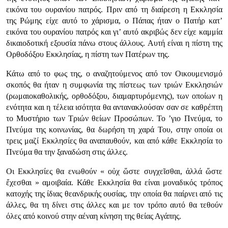
εικόνα του ουρανίου πατρός. Πριν από τη διαίρεση η Εκκλησία
της Ρώμης είχε αυτό το χάρισμα, ο Πάπας ήταν ο Πατήρ κατ’
εικόνα του ουρανίου πατρός και γι’ αυτό ακριβώς δεν είχε καμμία
δικαιοδοτική εξουσία πάνω στους άλλους. Αυτή είναι η πίστη της
Ορθοδόξου Εκκλησίας, η πίστη των Πατέρων της.
Κάτω από το φως της, ο αναζητούμενος από τον Οικουμενισμό
σκοπός θα ήταν η συμφωνία της πίστεως των τριών Εκκλησιών
(ρωμαιοκαθολικής, ορθοδόξου, διαμαρτυρόμενης), των οποίων η
ενότητα και η τέλεια ισότητα θα αντανακλούσαν σαν σε καθρέπτη
το Μυστήριο των Τριών θείων Προσώπων. Το ’γιο Πνεύμα, το
Πνεύμα της κοινωνίας, θα δωρήση τη χαρά Του, στην οποία οι
τρεις μαζί Εκκλησίες θα αναπαυθούν, και από κάθε Εκκλησία το
Πνεύμα θα την ξαναδώση στις άλλες.
Οι Εκκλησίες θα ενωθούν «
οὐχ ὥστε συγχεῖσθαι, ἀλλά ὥστε
ἔχεσθαι
» αμοιβαία. Κάθε Εκκλησία θα είναι μοναδικός τρόπος
κατοχής της ίδιας θεανδρικής ουσίας, την οποία θα παίρνει από τις
άλλες, θα τη δίνει στις άλλες και με τον τρόπο αυτό θα τεθούν
όλες από κοινού στην αέναη κίνηση της θείας Αγάπης.