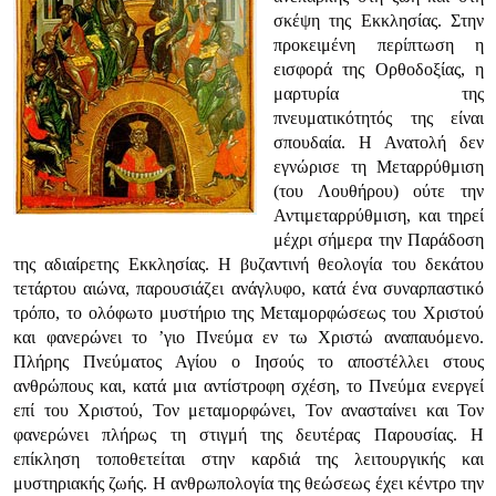
σκέψη της Εκκλησίας. Στην
προκειμένη περίπτωση η
εισφορά της Ορθοδοξίας, η
μαρτυρία της
πνευματικότητός της είναι
σπουδαία. Η Ανατολή δεν
εγνώρισε τη Μεταρρύθμιση
(του Λουθήρου) ούτε την
Αντιμεταρρύθμιση, και τηρεί
μέχρι σήμερα την Παράδοση
της αδιαίρετης Εκκλησίας. Η βυζαντινή θεολογία του δεκάτου
τετάρτου αιώνα, παρουσιάζει ανάγλυφο, κατά ένα συναρπαστικό
τρόπο, το ολόφωτο μυστήριο της Μεταμορφώσεως του Χριστού
και φανερώνει το ’γιο Πνεύμα εν τω Χριστώ αναπαυόμενο.
Πλήρης Πνεύματος Αγίου ο Ιησούς το αποστέλλει στους
ανθρώπους και, κατά μια αντίστροφη σχέση, το Πνεύμα ενεργεί
επί του Χριστού, Τον μεταμορφώνει, Τον ανασταίνει και Τον
φανερώνει πλήρως τη στιγμή της δευτέρας Παρουσίας. Η
επίκληση τοποθετείται στην καρδιά της λειτουργικής και
μυστηριακής ζωής. Η ανθρωπολογία της θεώσεως έχει κέντρο την