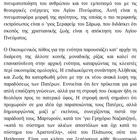
πνευματοποίηση του ανθρώπου και τον εμποτισμό του με τις
θεουργικές ενέργειες του Αγίου Πνεύματος. Αυτή είναι η
πνευματοφόρα μορφή της αγιότητος, της οποίας ο πιο περιφανής
εκπρόσωπος είναι ο ’γιος Σεραφείμ του Σάρωφ, που διδάσκει ότι
σκοπός της χριστιανικής ζωής είναι η απόκτηση του Αγίου
Πνεύματος.
Ο Οικουμενικός πόθος για την ενότητα παρουσιάζει κατ’ αρχήν τη
διαίρεση της άλλοτε κοινής μοναδικής ρίζας και καλεί σε
επανασύνδεση στην αρχική ενότητα, καταργώντας τις κλειστές
περί οικονομίας ομολογίες. Η επιδιωκόμενη συνάντηση Αλήθειας
και Ζωής θα κατορθωθή μόνο με την εκ νέου ανακά λυψη της
παραδόσεως των Πατέρων. Εννοείται ότι δεν πρόκειται για μια
απλή επαύξηση γνώσεων, αλλά για τη στροφή που έκαμαν ήδη οι
θεολόγοι προς το πατερικό ύφος. Η στροφή αυτή σημαίνει ότι
προχωρούν σε μια ιδέα όχι παραποιώντας τους Πατέρες, αλλά
δημιουργώντας μαζί μ’ εκείνους, συνεχίζοντας πιστά την
παράδοσή τους. Μαρτυρούν, κατά τον ’γιο Γρηγόριο Ναζιανζηνό,
«κατά το σύστημα των αλιέων αποστόλων και όχι κατά το
σύστημα του Αριστοτέλη», ούτε του Πλάτωνος ούτε του
Heidegger. Είναι μια κλήση για ξεπέρασμα κάθε θεωρητικού