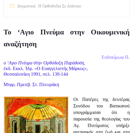
Δογματική
Η Ορθοδοξία Σε Διάλογο
Το ‘Aγιο Πνεύμα στην Οικουμενική
αναζήτηση
Ευδοκίμωφ Π.
ο ‘Aγιο Πνέυμα στην Ορθόδοξη Παράδοση,
έκδ. Εκκλ. Ίδρ. «Ο Ευαγγελιστής Μάρκος»,
Θεσσαλονίκη 1991, σελ. 139-144
Μτφρ. Πρεσβ. Στ. Πλευράκη
Οι Πατέρες της δευτέρας
Συνόδου του Βατικανού
υπογράμμισαν ότι η
παρουσία της θεολογίας του
Αγ. Πνεύματος υπήρξε
ανεπαρκής στη ζωή και στη