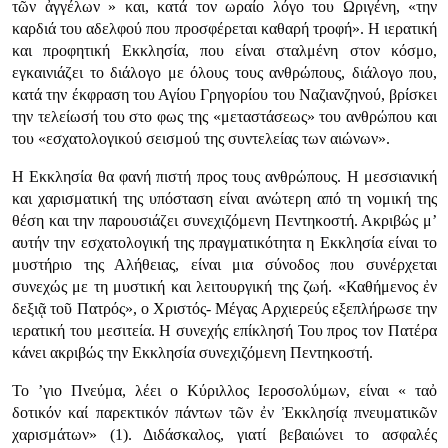
τῶν ἀγγέλων
» και, κατά τον ωραίο λόγο του Ωριγένη, «την
καρδιά του αδελφού που προσφέρεται καθαρή τροφή». Η ιερατική
και προφητική Εκκλησία, που είναι σταλμένη στον κόσμο,
εγκαινιάζει το διάλογο με όλους τους ανθρώπους, διάλογο που,
κατά την έκφραση του Αγίου Γρηγορίου του Ναζιανζηνού, βρίσκει
την τελείωσή του στο φως της «μεταστάσεως» του ανθρώπου και
του «εσχατολογικού σεισμού της συντελείας των αιώνων».
Η Εκκλησία θα φανή πιστή προς τους ανθρώπους. Η μεσσιανική
και χαρισματική της υπόσταση είναι ανώτερη από τη νομική της
θέση και την παρουσιάζει συνεχιζόμενη Πεντηκοστή. Ακριβώς μ’
αυτήν την εσχατολογική της πραγματικότητα η Εκκλησία είναι το
μυστήριο της Αλήθειας, είναι μια σύνοδος που συνέρχεται
συνεχώς με τη μυστική και λειτουργική της ζωή. «Καθήμενος ἐν
δεξιᾷ τοῦ Πατρός», ο Χριστός- Μέγας Αρχιερεύς εξεπλήρωσε την
ιερατική του μεσιτεία. Η συνεχής επίκλησή Του προς τον Πατέρα
κάνει ακριβώς την Εκκλησία συνεχιζόμενη Πεντηκοστή.
Το ’γιο Πνεύμα, λέει ο Κύριλλος Ιεροσολύμων, είναι «
ταὀ
δοτικόν καί παρεκτικόν πάντων τῶν ἐν Ἐκκλησίᾳ πνευματικῶν
χαρισμάτων
» (1). Διδάσκαλος, γιατί βεβαιώνει το ασφαλές