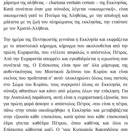
χάρισμα της αλήθειας – charisma veritatis certum – της Εκκλησίας.
Κατά συνέπεια όταν μια σύνοδος λέγεται «οικουμενική», είναι
οικουμενική γιατί το Πνεύμα της Αληθείας, με την αποδοχή και
μάλιστα με τη ζωή του πληρώματος της εκκλησίας, την εταύτισε
με τον Χριστό-Αλήθεια.
Την ημέρα της Πεντηκοστής γεννάται η Εκκλησία και εκφράζεται
με το αποστολικό κήρυγμα, κήρυγμα που ακολουθείται από την
πρώτη Ευχαριστία, που ετέλεσε ασφαλώς ο απόστολος Πέτρος.
Από την Ευχαριστία απορρέει και εγκαθιδρύεται η ιερωσύνη σαν
συνέπειά της. Ο Επίσκοπος είναι πριν απ’ όλα μάρτυρας της
αυθεντικότητας του Μυστικού Δείπνου του Κυρίου και είναι
εκείνος που προΐσταται σ’ αυτό· ολοκληρώνει όλους τους πιστούς
στο Σώμα του Κυρίου, τους συγκροτεί όλους σε Εκκλησία, σε
σύναξη αθανάτων και κάνει από μέρους όλων την επίκληση. Για
την Ανατολική παράδοση, αυτή είναι η ευχαριστιακή εξουσία, που
για πρώτη φορά άσκησε ο απόστολος Πέτρος -που είναι η πέτρα,
πάνω στην οποία οικοδομήθηκε η Εκκλησία- και μεταβιβάζεται
στην εξουσία κάθε επισκόπου, κατά τρόπο που κάθε επισκοπική
έδρα γίνεται καθέδρα Πέτρου, όπου καθένας και όλοι οι
Επίσκοποι κάθονται μαζί. Ο ’γιος Κυπριανός Καρχηδόνος σαν