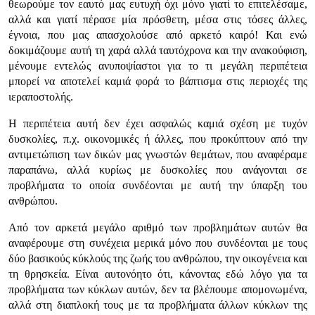
θεωρούμε τον εαυτό μας ευτυχή όχι μόνο γιατί το επιτελέσαμε,
αλλά και γιατί πέρασε μία πρόσθετη, μέσα στις τόσες άλλες,
έγνοια, που μας απασχολούσε από αρκετό καιρό! Και ενώ
δοκιμάζουμε αυτή τη χαρά αλλά ταυτόχρονα και την ανακούφιση,
μένουμε εντελώς ανυποψίαστοι για το τι μεγάλη περιπέτεια
μπορεί να αποτελεί καμιά φορά το βάπτισμα στις περιοχές της
ιεραποστολής.
Η περιπέτεια αυτή δεν έχει ασφαλώς καμιά σχέση με τυχόν
δυσκολίες, π.χ. οικονομικές ή άλλες, που προκύπτουν από την
αντιμετώπιση των δικών μας γνωστών θεμάτων, που αναφέραμε
παραπάνω, αλλά κυρίως με δυσκολίες που ανάγονται σε
προβλήματα το οποία συνδέονται με αυτή την ύπαρξη του
ανθρώπου.
Από τον αρκετά μεγάλο αριθμό των προβλημάτων αυτών θα
αναφέρουμε στη συνέχεια μερικά μόνο που συνδέονται με τους
δύο βασικούς κύκλούς της ζωής του ανθρώπου, την οικογένεια και
τη θρησκεία. Είναι αυτονόητο ότι, κάνοντας εδώ λόγο για τα
προβλήματα των κύκλων αυτών, δεν τα βλέπουμε απομονωμένα,
αλλά στη διαπλοκή τους με τα προβλήματα άλλων κύκλων της