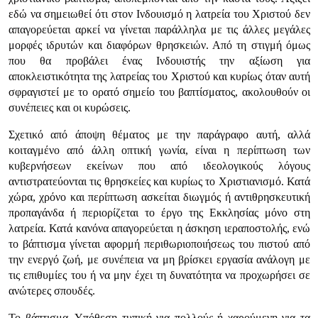
εδώ να σημειωθεί ότι στον Ινδουισμό η λατρεία του Χριστού δεν
απαγορεύεται αρκεί να γίνεται παράλληλα με τις άλλες μεγάλες
μορφές ιδρυτών και διαφόρων θρησκειών. Από τη στιγμή όμως
που θα προβάλει ένας Ινδουιστής την αξίωση για
αποκλειστικότητα της λατρείας του Χριστού και κυρίως όταν αυτή
σφραγιστεί με το ορατό σημείο του βαπτίσματος, ακολουθούν οι
συνέπειες και οι κυρώσεις.
Σχετικό από άποψη θέματος με την παράγραφο αυτή, αλλά
κοιταγμένο από άλλη οπτική γωνία, είναι η περίπτωση των
κυβερνήσεων εκείνων που από ιδεολογικούς λόγους
αντιστρατεύονται τις θρησκείες και κυρίως το Χριστιανισμό. Κατά
χώρα, χρόνο και περίπτωση ασκείται διωγμός ή αντιθρησκευτική
προπαγάνδα ή περιορίζεται το έργο της Εκκλησίας μόνο στη
λατρεία. Κατά κανόνα απαγορεύεται η άσκηση ιεραποστολής, ενώ
το βάπτισμα γίνεται αφορμή περιθωριοποιήσεως του πιστού από
την ενεργό ζωή, με συνέπεια να μη βρίσκει εργασία ανάλογη με
τις επιθυμίες του ή να μην έχει τη δυνατότητα να προχωρήσει σε
ανώτερες σπουδές.
Το βάπτισμα. Υπόθεση τυπική για πολλούς ή χαρούμενη για τα