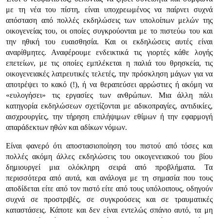
με τη νέα του πίστη, είναι υποχρεωμένος να παίρνει συχνά
απόσταση από πολλές εκδηλώσεις των υπολοίπων μελών της
οικογενείας του, οι οποίες συγκρούονται με το πιστεύω του και
την ηθική του ευαισθησία. Και οι εκδηλώσεις αυτές είναι
αναρίθμητες. Αναφέρουμε ενδεικτικά τις γιορτές κάθε λογής
επετείων, με τις οποίες εμπλέκεται η παλιά του θρησκεία, τις
οικογενειακές λατρευτικές τελετές, την πρόσκληση μάγων για να
αποτρέψει το κακό (!), ή να θεραπεύσει αρρώστιες ή ακόμη να
«ευλογήσει» τις εργασίες των ανθρώπων. Μια άλλη πάλι
κατηγορία εκδηλώσεων σχετίζονται με αδικοπραγίες, αντιδικίες,
αισχρουργίες, την τήρηση επιλήψιμων εθίμων ή την εφαρμογή
απαράδεκτων ηθών και αδίκων νόμων.
Είναι φανερό ότι αποστασιοποίηση του πιστού από τόσες και
πολλές ακόμη άλλες εκδηλώσεις του οικογενειακού του βίου
δημιουργεί μια ολόκληρη σειρά από προβλήματα. Τα
περισσότερα από αυτά, και ανάλογα με τη σημασία που τους
αποδίδεται είτε από τον πιστό είτε από τους υπόλοιπους, οδηγούν
συχνά σε προστριβές, σε συγκρούσεις και σε τραυματικές
καταστάσεις. Κάποτε και δεν είναι εντελώς σπάνιο αυτό, τα μη