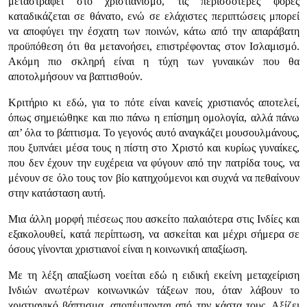
μεταστραφεί στο χριστιανισμό, τις περισσότερες φορές
καταδικάζεται σε θάνατο, ενώ σε ελάχιστες περιπτώσεις μπορεί
να αποφύγει την έσχατη των ποινών, κάτω από την απαράβατη
προϋπόθεση ότι θα μετανοήσει, επιστρέφοντας στον Ισλαμισμό.
Ακόμη πιο σκληρή είναι η τύχη των γυναικών που θα
αποτολμήσουν να βαπτισθούν.
Κριτήριο κι εδώ, για το πότε είναι κανείς χριστιανός αποτελεί,
όπως σημειώθηκε και πιο πάνω η επίσημη ομολογία, αλλά πάνω
απ’ όλα το βάπτισμα. Το γεγονός αυτό αναγκάζει μουσουλμάνους,
που ξυπνάει μέσα τους η πίστη στο Χριστό και κυρίως γυναίκες,
που δεν έχουν την ευχέρεια να φύγουν από την πατρίδα τους, να
μένουν σε όλο τους τον βίο κατηχούμενοι και συχνά να πεθαίνουν
στην κατάσταση αυτή.
Μια άλλη μορφή πιέσεως που ασκείτο παλαιότερα στις Ινδίες και
εξακολουθεί, κατά περίπτωση, να ασκείται και μέχρι σήμερα σε
όσους γίνονται χριστιανοί είναι η κοινωνική απαξίωση.
Με τη λέξη απαξίωση νοείται εδώ η ειδική εκείνη μεταχείριση
Ινδιών ανωτέρων κοινωνικών τάξεων που, όταν λάβουν το
χριστιανικό βάπτισμα, αποπέμπονται από την κάστα τους. Αξίζει