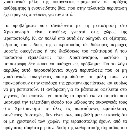
χριστιανικά μέλη της οικογένειας προχωρούν σε πράξεις
αυθόρμητης ή ενσυνείδητης βίας, που στην τελευταία περίπτωση
έχει τραγικές συνέπειες για τον πιστό.
Τα προβλήματα που συνδέονται με τη μεταστροφή στο
Χριστιανισμό είναι συνήθως γνωστά στις χώρες της
ιεραποστολής. Κι αν πολλά από αυτά δεν οδηγούν σε οξύτητες,
εξαιτίας του είδους της επικρατούσας σε διάφορες περιοχές
μορφής οικογένειας ή της διαδόσεως του πολιτισμού ή του
ποσοστού εξαπλώσεως του Χριστιανισμού, ωστόσο η
μεταστροφή δεν παύει να υπάρχει ως πρόβλημα. Για το λόγο
ακριβώς αυτό παρουσιάζονται συχνά περιπτώσεις που οι μη
χριστιανικές οικογένειες παρεμποδίζουν τα μέλη τους να
προχωρήσουν στην αποδοχή της χριστιανικής πίστεως και κυρίως
να μη βαπτιστούν. Η αντίδραση για το βάπτισμα οφείλεται στο
γεγονός, ότι αποτελεί γι’ αυτούς το ορατό εκείνο σημείο που
μαρτυρεί την τελεσίδικη είσοδο του μέλους της οικογένειάς τους
στο Χριστιανισμό με όλες τις παρεπόμενες αμετάκλητες
συνέπειες. Δυστυχώς, δεν είναι ίσως υπερβολή μα πει κανείς ότι
οι μη χριστιανοί των χωρών της ιεραποστολής έχουν, από τα
πράγματα, σαφέστερη συνείδηση της καθοριστικής σημασίας του