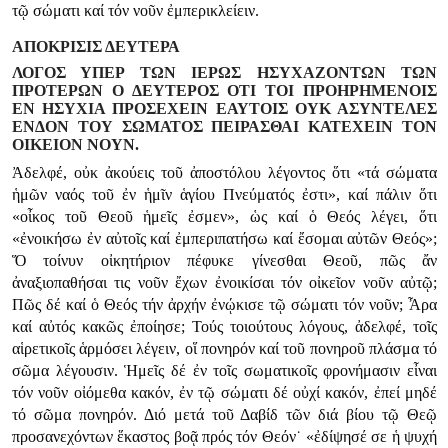
τῷ σώματι καί τόν νοῦν ἐμπερικλείειν.
ΑΠΟΚΡΙΣΙΣ ΔΕΥΤΕΡΑ
ΛΟΓΟΣ ΥΠΕΡ ΤΩΝ ΙΕΡΩΣ ΗΣΥΧΑΖΟΝΤΩΝ ΤΩΝ
ΠΡΟΤΕΡΩΝ Ο ΔΕΥΤΕΡΟΣ ΟΤΙ ΤΟΙ ΠΡΟΗΡΗΜΕΝΟΙΣ
ΕΝ ΗΣΥΧΙΑ ΠΡΟΣΕΧΕΙΝ ΕΑΥΤΟΙΣ ΟΥΚ ΑΣΥΝΤΕΛΕΣ
ΕΝΔΟΝ ΤΟΥ ΣΩΜΑΤΟΣ ΠΕΙΡΑΣΘΑΙ ΚΑΤΕΧΕΙΝ ΤΟΝ
ΟΙΚΕΙΟΝ ΝΟΥΝ.
Ἀδελφέ, οὐκ ἀκούεις τοῦ ἀποστόλου λέγοντος ὅτι «τά σώματα
ἡμῶν ναός τοῦ ἐν ἡμῖν ἁγίου Πνεύματός ἐστι», καί πάλιν ὅτι
«οἶκος τοῦ Θεοῦ ἡμεῖς ἐσμεν», ὡς καί ὁ Θεός λέγει, ὅτι
«ἐνοικήσω ἐν αὐτοῖς καί ἐμπεριπατήσω καί ἔσομαι αὐτῶν Θεός»;
Ὅ τοίνυν οἰκητήριον πέφυκε γίνεσθαι Θεοῦ, πῶς ἄν
ἀναξιοπαθήσαι τις νοῦν ἔχων ἐνοικίσαι τόν οἰκεῖον νοῦν αὐτῷ;
Πῶς δέ καί ὁ Θεός τήν ἀρχήν ἐνῴκισε τῷ σώματι τόν νοῦν; Ἆρα
καί αὐτός κακῶς ἐποίησε; Τούς τοιούτους λόγους, ἀδελφέ, τοῖς
αἱρετικοῖς ἁρμόσει λέγειν, οἵ πονηρόν καί τοῦ πονηροῦ πλάσμα τό
σῶμα λέγουσιν. Ἡμεῖς δέ ἐν τοῖς σωματικοῖς φρονήμασιν εἶναι
τόν νοῦν οἰόμεθα κακόν, ἐν τῷ σώματι δέ οὐχί κακόν, ἐπεί μηδέ
τό σῶμα πονηρόν. Διό μετά τοῦ Δαβίδ τῶν διά βίου τῷ Θεῷ
προσανεχόντων ἕκαστος βοᾷ πρός τόν Θεόν˙ «ἐδίψησέ σε ἡ ψυχή