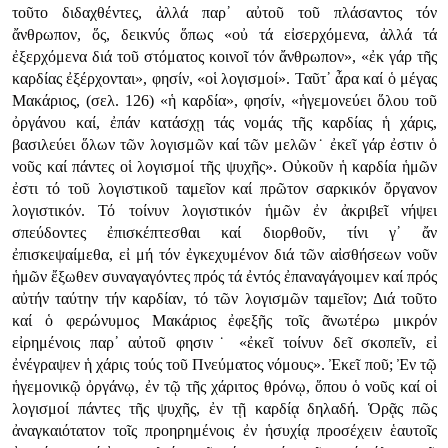
τοῦτο διδαχθέντες, ἀλλά παρ᾿ αὐτοῦ τοῦ πλάσαντος τόν
ἄνθρωπον, ὅς, δεικνύς ὅπως «οὐ τά εἰσερχόμενα, ἀλλά τά
ἐξερχόμενα διά τοῦ στόματος κοινοῖ τόν ἄνθρωπον», «ἐκ γάρ τῆς
καρδίας ἐξέρχονται», φησίν, «οἱ λογισμοί». Ταῦτ᾿ ἆρα καί ὁ μέγας
Μακάριος, (σελ. 126) «ἡ καρδία», φησίν, «ἡγεμονεύει ὅλου τοῦ
ὀργάνου καί, ἐπάν κατάσχῃ τάς νομάς τῆς καρδίας ἡ χάρις,
βασιλεύει ὅλων τῶν λογισμῶν καί τῶν μελῶν˙ ἐκεῖ γάρ ἐστιν ὁ
νοῦς καί πάντες οἱ λογισμοί τῆς ψυχῆς». Οὐκοῦν ἡ καρδία ἡμῶν
ἐστι τό τοῦ λογιστικοῦ ταμεῖον καί πρῶτον σαρκικόν ὄργανον
λογιστικόν. Τό τοίνυν λογιστικόν ἡμῶν ἐν ἀκριβεῖ νήψει
σπεύδοντες ἐπισκέπτεσθαι καί διορθοῦν, τίνι γ᾿ ἄν
ἐπισκεψαίμεθα, εἰ μή τόν ἐγκεχυμένον διά τῶν αἰσθήσεων νοῦν
ἡμῶν ἔξωθεν συναγαγόντες πρός τά ἐντός ἐπαναγάγοιμεν καί πρός
αὐτήν ταύτην τήν καρδίαν, τό τῶν λογισμῶν ταμεῖον; Διά τοῦτο
καί ὁ φερώνυμος Μακάριος ἐφεξῆς τοῖς ᾶνωτέρω μικρόν
εἰρημένοις παρ᾿ αὐτοῦ φησιν˙ «ἐκεῖ τοίνυν δεῖ σκοπεῖν, εἰ
ἐνέγραψεν ἡ χάρις τούς τοῦ Πνεύματος νόμους». Ἐκεῖ ποῦ; Ἐν τῷ
ἡγεμονικῷ ὀργάνῳ, ἐν τῷ τῆς χάριτος θρόνῳ, ὅπου ὁ νοῦς καί οἱ
λογισμοί πάντες τῆς ψυχῆς, ἐν τῇ καρδίᾳ δηλαδή. Ὁρᾷς πῶς
ἀναγκαιότατον τοῖς προηρημένοις ἐν ἡσυχίᾳ προσέχειν ἑαυτοῖς