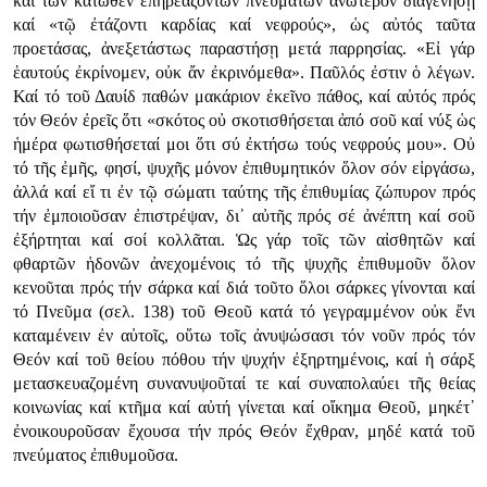
καί τῶν κάτωθεν ἐπηρεαζόντων πνευμάτων ἀνώτερον διαγενήσῃ
καί «τῷ ἐτάζοντι καρδίας καί νεφρούς», ὡς αὐτός ταῦτα
προετάσας, ἀνεξετάστως παραστήσῃ μετά παρρησίας. «Εἰ γάρ
ἑαυτούς ἐκρίνομεν, οὐκ ἄν ἐκρινόμεθα». Παῦλός ἐστιν ὁ λέγων.
Καί τό τοῦ Δαυίδ παθών μακάριον ἐκεῖνο πάθος, καί αὐτός πρός
τόν Θεόν ἐρεῖς ὅτι «σκότος οὐ σκοτισθήσεται ἀπό σοῦ καί νύξ ὡς
ἡμέρα φωτισθήσεταί μοι ὅτι σύ ἐκτήσω τούς νεφρούς μου». Οὐ
τό τῆς ἐμῆς, φησί, ψυχῆς μόνον ἐπιθυμητικόν ὅλον σόν εἰργάσω,
ἀλλά καί εἴ τι ἐν τῷ σώματι ταύτης τῆς ἐπιθυμίας ζώπυρον πρός
τήν ἐμποιοῦσαν ἐπιστρέψαν, δι᾿ αὐτῆς πρός σέ ἀνέπτη καί σοῦ
ἐξήρτηται καί σοί κολλᾶται. Ὡς γάρ τοῖς τῶν αἰσθητῶν καί
φθαρτῶν ἡδονῶν ἀνεχομένοις τό τῆς ψυχῆς ἐπιθυμοῦν ὅλον
κενοῦται πρός τήν σάρκα καί διά τοῦτο ὅλοι σάρκες γίνονται καί
τό Πνεῦμα (σελ. 138) τοῦ Θεοῦ κατά τό γεγραμμένον οὐκ ἔνι
καταμένειν ἐν αὐτοῖς, οὕτω τοῖς ἀνυψώσασι τόν νοῦν πρός τόν
Θεόν καί τοῦ θείου πόθου τήν ψυχήν ἐξηρτημένοις, καί ἡ σάρξ
μετασκευαζομένη συνανυψοῦταί τε καί συναπολαύει τῆς θείας
κοινωνίας καί κτῆμα καί αὐτή γίνεται καί οἴκημα Θεοῦ, μηκέτ᾿
ἐνοικουροῦσαν ἔχουσα τήν πρός Θεόν ἔχθραν, μηδέ κατά τοῦ
πνεύματος ἐπιθυμοῦσα.