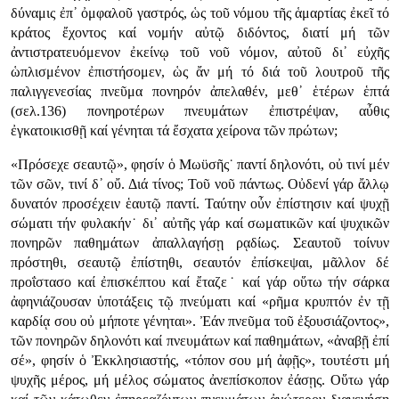
δύναμις ἐπ᾿ ὀμφαλοῦ γαστρός, ὡς τοῦ νόμου τῆς ἁμαρτίας ἐκεῖ τό
κράτος ἔχοντος καί νομήν αὐτῷ διδόντος, διατί μή τῶν
ἀντιστρατευόμενον ἐκείνῳ τοῦ νοῦ νόμον, αὐτοῦ δι᾿ εὐχῆς
ὡπλισμένον ἐπιστήσομεν, ὡς ἄν μή τό διά τοῦ λουτροῦ τῆς
παλιγγενεσίας πνεῦμα πονηρόν ἀπελαθέν, μεθ᾿ ἑτέρων ἑπτά
(σελ.136) πονηροτέρων πνευμάτων ἐπιστρέψαν, αὖθις
ἐγκατοικισθῇ καί γένηται τά ἔσχατα χείρονα τῶν πρώτων;
«Πρόσεχε σεαυτῷ», φησίν ὁ Μωϋσῆς˙ παντί δηλονότι, οὐ τινί μέν
τῶν σῶν, τινί δ᾿ οὔ. Διά τίνος; Τοῦ νοῦ πάντως. Οὐδενί γάρ ἄλλῳ
δυνατόν προσέχειν ἑαυτῷ παντί. Ταύτην οὖν ἐπίστησιν καί ψυχῇ
σώματι τήν φυλακήν˙ δι᾿ αὐτῆς γάρ καί σωματικῶν καί ψυχικῶν
πονηρῶν παθημάτων ἀπαλλαγήσῃ ρᾳδίως. Σεαυτοῦ τοίνυν
πρόστηθι, σεαυτῷ ἐπίστηθι, σεαυτόν ἐπίσκεψαι, μᾶλλον δέ
προΐστασο καί ἐπισκέπτου καί ἔταζε˙ καί γάρ οὕτω τήν σάρκα
ἀφηνιάζουσαν ὑποτάξεις τῷ πνεύματι καί «ρῆμα κρυπτόν ἐν τῇ
καρδίᾳ σου οὐ μήποτε γένηται». Ἐάν πνεῦμα τοῦ ἐξουσιάζοντος»,
τῶν πονηρῶν δηλονότι καί πνευμάτων καί παθημάτων, «ἀναβῇ ἐπί
σέ», φησίν ὁ Ἐκκλησιαστής, «τόπον σου μή ἀφῇς», τουτέστι μή
ψυχῆς μέρος, μή μέλος σώματος ἀνεπίσκοπον ἐάσῃς. Οὕτω γάρ