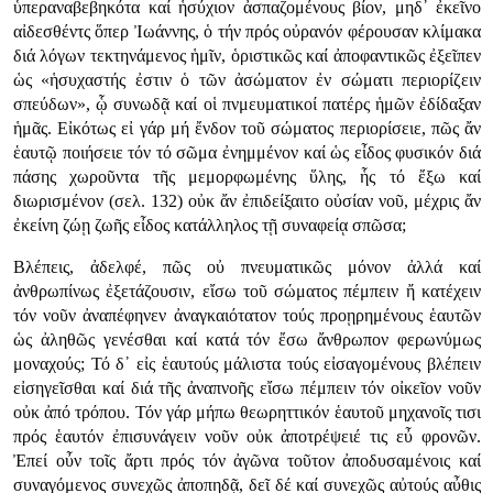
ὑπεραναβεβηκότα καί ἡσύχιον ἀσπαζομένους βίον, μηδ᾿ ἐκεῖνο
αἰδεσθέντς ὅπερ Ἰωάννης, ὁ τήν πρός οὐρανόν φέρουσαν κλίμακα
διά λόγων τεκτηνάμενος ἡμῖν, ὁριστικῶς καί ἀποφαντικῶς ἐξεῖπεν
ὡς «ἡσυχαστής ἐστιν ὁ τῶν ἀσώματον ἐν σώματι περιορίζειν
σπεύδων», ᾧ συνωδᾷ καί οἱ πνμευματικοί πατέρς ἡμῶν ἐδίδαξαν
ἡμᾶς. Εἰκότως εἰ γάρ μή ἔνδον τοῦ σώματος περιορίσειε, πῶς ἄν
ἑαυτῷ ποιήσειε τόν τό σῶμα ἐνημμένον καί ὡς εἶδος φυσικόν διά
πάσης χωροῦντα τῆς μεμορφωμένης ὕλης, ἧς τό ἔξω καί
διωρισμένον (σελ. 132) οὐκ ἄν ἐπιδείξαιτο οὐσίαν νοῦ, μέχρις ἄν
ἐκείνη ζώῃ ζωῆς εἶδος κατάλληλος τῇ συναφείᾳ σπῶσα;
Βλέπεις, ἀδελφέ, πῶς οὐ πνευματικῶς μόνον ἀλλά καί
ἀνθρωπίνως ἐξετάζουσιν, εἴσω τοῦ σώματος πέμπειν ἤ κατέχειν
τόν νοῦν ἀναπέφηνεν ἀναγκαιότατον τούς προῃρημένους ἑαυτῶν
ὡς ἀληθῶς γενέσθαι καί κατά τόν ἔσω ἄνθρωπον φερωνύμως
μοναχούς; Τό δ᾿ εἰς ἑαυτούς μάλιστα τούς εἰσαγομένους βλέπειν
εἰσηγεῖσθαι καί διά τῆς ἀναπνοῆς εἴσω πέμπειν τόν οἰκεῖον νοῦν
οὐκ ἀπό τρόπου. Τόν γάρ μήπω θεωρηττικόν ἑαυτοῦ μηχανοῖς τισι
πρός ἑαυτόν ἐπισυνάγειν νοῦν οὐκ ἀποτρέψειέ τις εὖ φρονῶν.
Ἐπεί οὖν τοῖς ἄρτι πρός τόν ἀγῶνα τοῦτον ἀποδυσαμένοις καί
συναγόμενος συνεχῶς ἀποπηδᾷ, δεῖ δέ καί συνεχῶς αὐτούς αὖθις