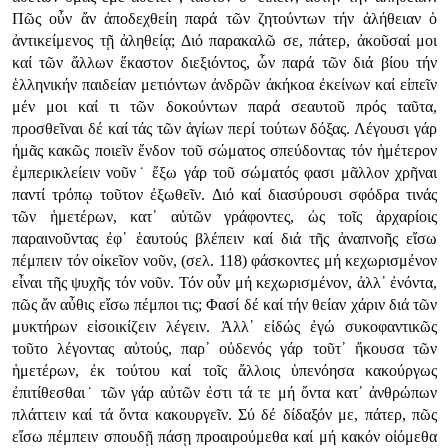
Πῶς οὖν ἄν ἀποδεχθείη παρά τῶν ζητούντων τήν ἀλήθειαν ὁ
ἀντικείμενος τῇ ἀληθείᾳ; Διό παρακαλῶ σε, πάτερ, ἀκοῦσαί μοι
καί τῶν ἄλλων ἕκαστον διεξιόντος, ὧν παρά τῶν διά βίου τήν
ἑλληνικήν παιδείαν μετιόντων ἀνδρῶν ἀκήκοα ἐκείνων καί εἰπεῖν
μέν μοι καί τι τῶν δοκούντων παρά σεαυτοῦ πρός ταῦτα,
προσθεῖναι δέ καί τάς τῶν ἁγίων περί τούτων δόξας. Λέγουσι γάρ
ἠμᾶς κακῶς ποιεῖν ἔνδον τοῦ σώματος σπεύδοντας τόν ἡμέτερον
ἐμπερικλείειν νοῦν˙ ἔξω γάρ τοῦ σώματός φασι μᾶλλον χρῆναι
παντί τρόπῳ τοῦτον ἐξωθεῖν. Διό καί διασύρουσι σφόδρα τινάς
τῶν ἡμετέρων, κατ᾿ αὐτῶν γράφοντες, ὡς τοῖς ἀρχαρίοις
παραινοῦντας ἐφ᾿ ἑαυτούς βλέπειν καί διά τῆς ἀναπνοῆς εἴσω
πέμπειν τόν οἰκεῖον νοῦν, (σελ. 118) φάσκοντες μή κεχωρισμένον
εἶναι τῆς ψυχῆς τόν νοῦν. Τόν οὖν μή κεχωρισμένον, ἀλλ᾿ ἐνόντα,
πῶς ἄν αὖθις εἴσω πέμποι τις; Φασί δέ καί τήν θείαν χάριν διά τῶν
μυκτήρων εἰσοικίζειν λέγειν. Ἀλλ᾿ εἰδώς ἐγώ συκοφαντικῶς
τοῦτο λέγοντας αὐτούς, παρ᾿ οὐδενός γάρ τοῦτ᾿ ἤκουσα τῶν
ἡμετέρων, ἐκ τούτου καί τοῖς ἄλλοις ὑπενόησα κακούργως
ἐπιτίθεσθαι˙ τῶν γάρ αὐτῶν ἐστι τά τε μή ὄντα κατ᾿ ἀνθρώπων
πλάττειν καί τά ὄντα κακουργεῖν. Σύ δέ δίδαξόν με, πάτερ, πῶς
εἴσω πέμπειν σπουδῇ πάσῃ προαιρούμεθα καί μή κακόν οἰόμεθα