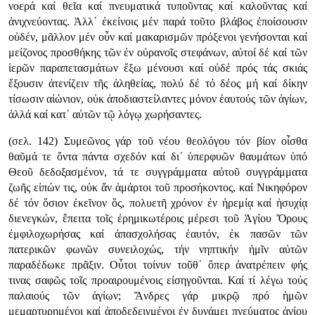
νοερά καί θεῖα καί πνευματικά τυποῦντας καί καλοῦντας καί
ἀνιχνεύοντας. Ἀλλ᾿ ἐκείνοις μέν παρά τοῦτο βλάβος ἐποίσουσιν
οὐδέν, μᾶλλον μέν οὖν καί μακαρισμῶν πρόξενοι γενήσονται καί
μείζονος προσθήκης τῶν ἐν οὐρανοῖς στεφάνων, αὐτοί δέ καί τῶν
ἱερῶν παραπετασμάτων ἔξω μένουσι καί οὐδέ πρός τάς σκιάς
ἕξουσιν ἀτενίζειν τῆς ἀληθείας, πολύ δέ τό δέος μή καί δίκην
τίσωσιν αἰώνιον, οὐκ ἀποδιαστείλαντες μόνον ἑαυτούς τῶν ἁγίων,
ἀλλά καί κατ᾿ αὐτῶν τῷ λόγῳ χωρήσαντες.
(σελ. 142) Συμεῶνος γάρ τοῦ νέου θεολόγου τόν βίον οἶσθα
θαῦμά τε ὄντα πάντα σχεδόν καί δι᾿ ὑπερφυῶν θαυμάτων ὑπό
Θεοῦ δεδοξασμένον, τά τε συγγράμματα αὐτοῦ συγγράμματα
ζωῆς εἰπών τις, οὐκ ἄν ἁμάρτοι τοῦ προσήκοντος, καί Νικηφόρον
δέ τόν ὅσιον ἐκεῖνον ὅς, πολυετῆ χρόνον ἐν ἡρεμίᾳ καί ἡσυχίᾳ
διενεγκών, ἔπειτα τοῖς ἐρημικωτέροις μέρεσι τοῦ Ἁγίου Ὄρους
ἐμφιλοχωρήσας καί ἀπασχολήσας ἑαυτόν, ἐκ πασῶν τῶν
πατερικῶν φωνῶν συνειλοχώς, τήν νηπτικήν ἡμῖν αὐτῶν
παραδέδωκε πρᾶξιν. Οὗτοι τοίνυν τοῦθ᾿ ὅπερ ἀνατρέπειν φής
τινας σαφῶς τοῖς προαιρουμένοις εἰσηγοῦνται. Καί τί λέγω τούς
παλαιούς τῶν ἁγίων; Ἄνδρες γάρ μικρῷ πρό ἡμῶν
μεμαρτυρημένοι καί ἀποδεδειγμένοι ἐν δυνάμει πνεύματος ἁγίου