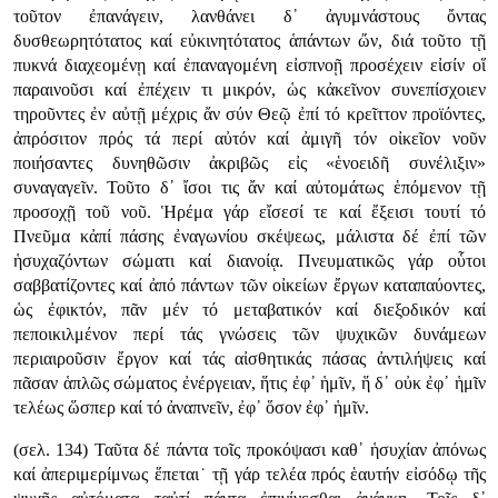
τοῦτον ἐπανάγειν, λανθάνει δ᾿ ἀγυμνάστους ὄντας
δυσθεωρητότατος καί εὐκινητότατος ἁπάντων ὤν, διά τοῦτο τῇ
πυκνά διαχεομένῃ καί ἐπαναγομένη εἰσπνοῇ προσέχειν εἰσίν οἵ
παραινοῦσι καί ἐπέχειν τι μικρόν, ὡς κἀκεῖνον συνεπίσχοιεν
τηροῦντες ἐν αὐτῇ μέχρις ἄν σύν Θεῷ ἐπί τό κρεῖττον προϊόντες,
ἀπρόσιτον πρός τά περί αὐτόν καί ἀμιγῆ τόν οἰκεῖον νοῦν
ποιήσαντες δυνηθῶσιν ἀκριβῶς εἰς «ἑνοειδῆ συνέλιξιν»
συναγαγεῖν. Τοῦτο δ᾿ ἴσοι τις ἄν καί αὐτομάτως ἑπόμενον τῇ
προσοχῇ τοῦ νοῦ. Ἡρέμα γάρ εἴσεσί τε καί ἔξεισι τουτί τό
Πνεῦμα κἀπί πάσης ἐναγωνίου σκέψεως, μάλιστα δέ ἐπί τῶν
ἡσυχαζόντων σώματι καί διανοίᾳ. Πνευματικῶς γάρ οὗτοι
σαββατίζοντες καί ἀπό πάντων τῶν οἰκείων ἔργων καταπαύοντες,
ὡς ἐφικτόν, πᾶν μέν τό μεταβατικόν καί διεξοδικόν καί
πεποικιλμένον περί τάς γνώσεις τῶν ψυχικῶν δυνάμεων
περιαιροῦσιν ἔργον καί τάς αἰσθητικάς πάσας ἀντιλήψεις καί
πᾶσαν ἁπλῶς σώματος ἐνέργειαν, ἥτις ἐφ᾿ ἡμῖν, ἥ δ᾿ οὐκ ἐφ᾿ ἡμῖν
τελέως ὥσπερ καί τό ἀναπνεῖν, ἐφ᾿ ὅσον ἐφ᾿ ἡμῖν.
(σελ. 134) Ταῦτα δέ πάντα τοῖς προκόψασι καθ᾿ ἡσυχίαν ἀπόνως
καί ἀπεριμερίμνως ἕπεται˙ τῇ γάρ τελέα πρός ἑαυτήν εἰσόδῳ τῆς