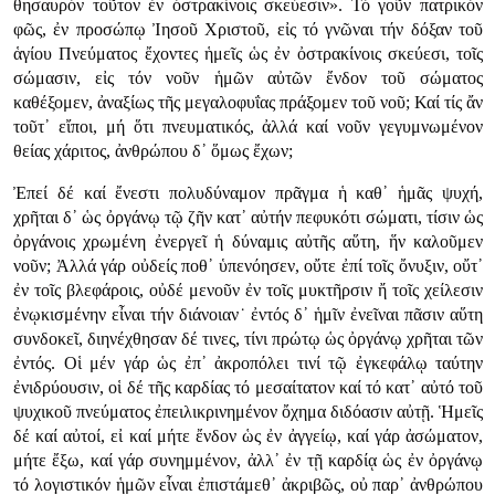
θησαυρόν τοῦτον ἐν ὀστρακίνοις σκεύεσιν». Τό γοῦν πατρικόν
φῶς, ἐν προσώπῳ Ἰησοῦ Χριστοῦ, εἰς τό γνῶναι τήν δόξαν τοῦ
ἁγίου Πνεύματος ἔχοντες ἡμεῖς ὡς ἐν ὀστρακίνοις σκεύεσι, τοῖς
σώμασιν, εἰς τόν νοῦν ἡμῶν αὐτῶν ἔνδον τοῦ σώματος
καθέξομεν, ἀναξίως τῆς μεγαλοφυΐας πράξομεν τοῦ νοῦ; Καί τίς ἄν
τοῦτ᾿ εἴποι, μή ὅτι πνευματικός, ἀλλά καί νοῦν γεγυμνωμένον
θείας χάριτος, ἀνθρώπου δ᾿ ὅμως ἔχων;
Ἐπεί δέ καί ἔνεστι πολυδύναμον πρᾶγμα ἡ καθ᾿ ἡμᾶς ψυχή,
χρῆται δ᾿ ὡς ὀργάνῳ τῷ ζῆν κατ᾿ αὐτήν πεφυκότι σώματι, τίσιν ὡς
ὀργάνοις χρωμένη ἐνεργεῖ ἡ δύναμις αὐτῆς αὕτη, ἥν καλοῦμεν
νοῦν; Ἀλλά γάρ οὐδείς ποθ᾿ ὑπενόησεν, οὔτε ἐπί τοῖς ὄνυξιν, οὔτ᾿
ἐν τοῖς βλεφάροις, οὐδέ μενοῦν ἐν τοῖς μυκτῆρσιν ἤ τοῖς χείλεσιν
ἐνῳκισμένην εἶναι τήν διάνοιαν˙ ἐντός δ᾿ ἡμῖν ἐνεῖναι πᾶσιν αὕτη
συνδοκεῖ, διηνέχθησαν δέ τινες, τίνι πρώτῳ ὡς ὀργάνῳ χρῆται τῶν
ἐντός. Οἱ μέν γάρ ὡς ἐπ᾿ ἀκροπόλει τινί τῷ ἐγκεφάλῳ ταύτην
ἐνιδρύουσιν, οἱ δέ τῆς καρδίας τό μεσαίτατον καί τό κατ᾿ αὐτό τοῦ
ψυχικοῦ πνεύματος ἐπειλικρινημένον ὄχημα διδόασιν αὐτῇ. Ἡμεῖς
δέ καί αὐτοί, εἰ καί μήτε ἔνδον ὡς ἐν ἀγγείῳ, καί γάρ ἀσώματον,
μήτε ἔξω, καί γάρ συνημμένον, ἀλλ᾿ ἐν τῇ καρδίᾳ ὡς ἐν ὀργάνῳ
τό λογιστικόν ἡμῶν εἶναι ἐπιστάμεθ᾿ ἀκριβῶς, οὐ παρ᾿ ἀνθρώπου