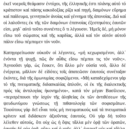
ἐκεῖ νοεροῖς θεάμασιν ἐντύχοι, τῆς ἑλληνικῆς ἐστι πλάνης αὐτό τό
κράτιστον καί πάσης κακοδοξίας ρίζα καί πηγή, δαιμόνων εὕρημα
καί παίδευμα, γεννητικόν ἀνοίας καί γέννημα τῆς ἀπονοίας. Διό καί
οἱ λαλοῦντες ἐκ τῆς τῶν δαιμόνων ἐπιπνοίας ἐξεστηκότες ἑαυτῶν
εἰσι, μηδ᾿ αὐτό τοῦτο συνιέντες ὅ τι λέγουσιν. Ἡμεῖς δέ, μή μόνον
εἴσω τοῦ σώματος καί τῆς καρδίας, ἀλλά καί τόν αὐτόν αὐτοῦ
πάλιν εἴσω πέμπομεν τόν νοῦν.
Κατηγορείτωσαν οὐκοῦν οἱ λέγοντες, «μή κεχωρισμένον, ἀλλ᾿
ἐνόντα τῇ ψυχῇ, πῶς ἄν αὖθις εἴσω πέμποι τις τόν νοῦν;».
Ἀγνοοῦσι γάρ, ὡς ἔοικεν, ὅτι ἄλλο μέν οὐσία νοῦ, ἄλλο δέ
ἐνέργεια, μᾶλλον δέ εἰδότες τοῖς ἀπατεῶσιν ἑαυτούς συνέταξαν
ἑκόντες, διά τῆς ὁμωνυμίας σοφιζόμενοι. «Μή καταδεχόμενοι γάρ
τό τῆς πνευματικῆς διδασκαλίας ἁπλοῦν, οἱ ἐκ τῆς διαλεκτικῆς
πρός τάς ἀντιλογίας ἠκονημένοι», κατά τόν μέγαν Βασίλειον,
«περιτρέπουσι τήν ἰσχύν τῆς ἀληθείας ἐκ τῶν ἀντιθέσεων τῆς
ψευδωνύμου γνώσεως τῇ πιθανολογίᾳ τῶν σοφισμάτων.
Τοιούτους γάρ δεῖ εἶναι τούς μή πνευματικούς καί τά πνευματικά
κρίνειν καί διδάσκειν ἀξιοῦντας ἑαυτούς. Οὐ γάρ δή τοῦτο
λέλεθεν αὐτούς, ὅτι οὐχ ὡς ἡ ὄψις τἄλλα μέν ὁρᾷ τῶν ὁρατῶν,
ἑαυτήν δέ οὐχ ὁρᾷ, οὕτω καί ὁ νοῦς, ἀλλ᾿ ἐνεργεῖ μέν καί τἄλλα,