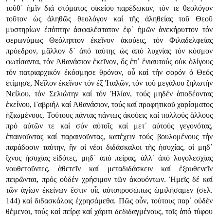
τοῦθ᾿ ἡμῖν διά στόματος οἰκείου παρέδωκαν, τόν τε θεολόγον
τοῦτον ὡς ἀληθῶς θεολόγον καί τῆς ἀληθείας τοῦ Θεοῦ
μυστηρίων ἐπόπτην ἀσφαλέστατον ἐφ᾿ ἡμῶν ἀνεκήρυττον τόν
φερωνύμως Θεόληπτον ἐκεῖνον ἀκούεις, τόν Φιλαδελφείας
πρόεδρον, μᾶλλον δ᾿ ἀπό ταύτης ὡς ἀπό λυχνίας τόν κόσμον
φωτίσαντα, τόν Ἀθανάσιον ἐκεῖνον, ὅς ἐπ᾿ ἐνιαυτούς οὐκ ὀλίγους
τόν πατριαρχικόν ἐκόσμησε θρόνον, οὗ καί τήν σορόν ὁ Θεός
ἐτίμησε, Νεῖλον ἐκεῖνον τόν ἐξ Ἰταλῶν, τόν τοῦ μεγάλου ζηλωτήν
Νείλου, τόν Σελιώτην καί τόν Ἠλίαν, τούς μηδέν ἀποδέοντας
ἐκείνου, Γαβριήλ καί Ἀθανάσιον, τούς καί προφητικοῦ χαρίσματος
ἠξιωμένους. Τούτους πάντας πάντως ἀκούεις καί πολλούς ἄλλους
πρό αὐτῶν τε καί σύν αὐτοῖς καί μετ᾿ αὐτούς γεγονότας,
ἐπαινοῦντας καί παραινοῦντας, κατέχειν τούς βουλομένους τήν
παράδοσιν ταύτην, ἥν οἱ νέοι διδάσκαλοι τῆς ἡσυχίας, οἱ μηδ᾿
ἴχνος ἡσυχίας εἰδότες, μηδ᾿ ἀπό πείρας, ἀλλ᾿ ἀπό λογολεσχίας
νουθετοῦντες, ἀθετεῖν καί μεταδιδάσκειν καί ἐξουθενεῖν
πειρῶνται, πρός οὐδέν χρήσιμον τῶν ἀκουόντων. Ἡμεῖς δέ καί
τῶν ἁγίων ἐκείνων ἔστιν οἷς αὐτοπροσώπως ὡμιλήσαμεν (σελ.
144) καί διδασκάλοις ἐχρησάμεθα. Πῶς οὖν, τούτους παρ᾿ οὐδέν
θέμενοι, τούς καί πείρᾳ καί χάριτι δεδιδαγμένους, τοῖς ἀπό τύφου