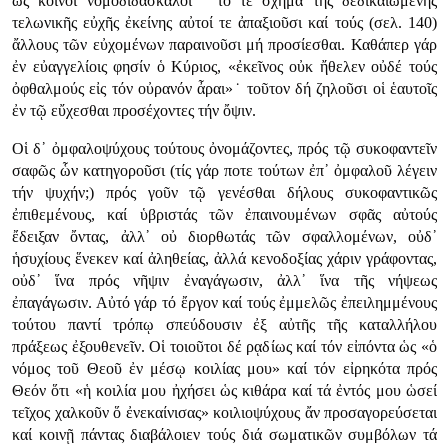
ὡς κοινοί νομοδιδάσκαλοι˙ τό τε σχῆμα τῆς δεδικαιωμένης
τελωνικῆς εὐχῆς ἐκείνης αὐτοί τε ἀπαξιοῦσι καί τούς (σελ. 140)
ἄλλους τῶν εὐχομένων παραινοῦσι μή προσίεσθαι. Καθάπερ γάρ
ἐν εὐαγγελίοις φησίν ὁ Κύριος, «ἐκεῖνος οὐκ ἤθελεν οὐδέ τούς
ὀφθαλμούς εἰς τόν οὐρανόν ἆραι»˙ τοῦτον δή ζηλοῦσι οἱ ἑαυτοῖς
ἐν τῷ εὔχεσθαι προσέχοντες τήν ὄψιν.
Οἱ δ᾿ ὀμφαλοψύχους τούτους ὀνομάζοντες, πρός τῷ συκοφαντεῖν
σαφῶς ὧν κατηγοροῦσι (τίς γάρ ποτε τούτων ἐπ᾿ ὀμφαλοῦ λέγειν
τήν ψυχήν;) πρός γοῦν τῷ γενέσθαι δήλους συκοφαντικῶς
ἐπιθεμένους, καί ὑβριστάς τῶν ἐπαινουμένων σφᾶς αὐτούς
ἔδειξαν ὄντας, ἀλλ᾿ οὐ διορθωτάς τῶν σφαλλομένων, οὐδ᾿
ἡσυχίους ἕνεκεν καί ἀληθείας, ἀλλά κενοδοξίας χάριν γράφοντας,
οὐδ᾿ ἵνα πρός νῆψιν ἐναγάγωσιν, ἀλλ᾿ ἵνα τῆς νήψεως
ἐπαγάγωσιν. Αὐτό γάρ τό ἔργον καί τούς ἐμμελῶς ἐπειλημμένους
τούτου παντί τρόπῳ σπεύδουσιν ἐξ αὐτῆς τῆς καταλλήλου
πράξεως ἐξουθενεῖν. Οἱ τοιοῦτοι δέ ρᾳδίως καί τόν εἰπόντα ὡς «ὁ
νόμος τοῦ Θεοῦ ἐν μέσῳ κοιλίας μου» καί τόν εἰρηκότα πρός
Θεόν ὅτι «ἡ κοιλία μου ἠχήσει ὡς κιθάρα καί τά ἐντός μου ὡσεί
τεῖχος χαλκοῦν ὅ ἐνεκαίνισας» κοιλιοψύχους ἄν προσαγορεύσεται
καί κοινῇ πάντας διαβάλοιεν τούς διά σωματικῶν συμβόλων τά