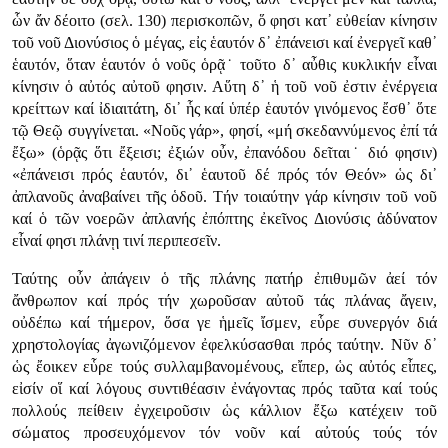
ὧν ἄν δέοιτο (σελ. 130) περισκοπῶν, ὅ φησι κατ᾿ εὐθείαν κίνησιν
τοῦ νοῦ Διονύσιος ὁ μέγας, εἰς ἑαυτόν δ᾿ ἐπάνεισι καί ἐνεργεῖ καθ᾿
ἑαυτόν, ὅταν ἑαυτόν ὁ νοῦς ὁρᾷ˙ τοῦτο δ᾿ αὖθις κυκλικήν εἶναι
κίνησιν ὁ αὐτός αὐτοῦ φησιν. Αὕτη δ᾿ ἡ τοῦ νοῦ ἐστιν ἐνέργεια
κρείττων καί ἰδιαιτάτη, δι᾿ ἧς καί ὑπέρ ἑαυτόν γινόμενος ἔσθ᾿ ὅτε
τῷ Θεῷ συγγίνεται. «Νοῦς γάρ», φησί, «μή σκεδαννύμενος ἐπί τά
ἔξω» (ὁρᾷς ὅτι ἔξεισι; ἐξιών οὖν, ἐπανόδου δεῖται˙ διό φησιν)
«ἐπάνεισι πρός ἑαυτόν, δι᾿ ἑαυτοῦ δέ πρός τόν Θεόν» ὡς δι᾿
ἀπλανοῦς ἀναβαίνει τῆς ὁδοῦ. Τήν τοιαύτην γάρ κίνησιν τοῦ νοῦ
καί ὁ τῶν νοερῶν ἀπλανής ἐπόπτης ἐκεῖνος Διονύσις ἀδύνατον
εἶναί φησι πλάνῃ τινί περιπεσεῖν.
Ταύτης οὖν ἀπάγειν ὁ τῆς πλάνης πατήρ ἐπιθυμῶν ἀεί τόν
ἄνθρωπον καί πρός τήν χωροῦσαν αὐτοῦ τάς πλάνας ἄγειν,
οὐδέπω καί τήμερον, ὅσα γε ἡμεῖς ἴσμεν, εὗρε συνεργόν διά
χρηστολογίας ἀγωνιζόμενον ἐφελκύσασθαι πρός ταύτην. Νῦν δ᾿
ὡς ἔοικεν εὗρε τούς συλλαμβανομένους, εἴπερ, ὡς αὐτός εἶπες,
εἰσίν οἵ καί λόγους συντιθέασιν ἐνάγοντας πρός ταῦτα καί τούς
πολλούς πείθειν ἐγχειροῦσιν ὡς κάλλιον ἔξω κατέχειν τοῦ
σώματος προσευχόμενον τόν νοῦν καί αὐτούς τούς τόν