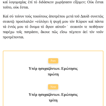
καί λογομαχίας ἐπί τό διδάσκειν χωρήσασιν εἴξομεν; Οὐκ ἔσται
τοῦτο, οὐκ ἔσται.
Καί σύ τοίνυν τούς τοιούτους ἀποτρέπου μετά τοῦ Δαυίδ συνετῶς
σεαυτῷ προσλαλῶν «εὐλόγει ἡ ψυχή μου τόν Κύριον καί πάντα
τά ἐντός μου τό ὄνομα τό ἅγιον αὐτοῦ»˙ σεαυτόν τε πειθήνιον
παρέχω τοῖς πατράσιν, ἄκουε πῶς εἴσω πέμπειν ἀεί τόν νοῦν
προτρέπονται.
Prev
Υπέρ ησυχαζόντων. Ερώτησις
πρώτη
Next
Υπέρ ησυχαζόντων. Ερώτησις
τρίτη