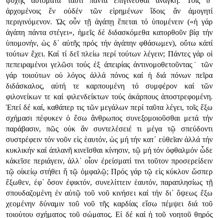
ψυχῆς αὐτόματα ταὐτί πάντα ἐπιγίνεσθαι ἀνάγκη. Τοῖς δ᾿
ἀρχομένοις ἕν οὐδέν τῶν εἰρημένων ἴδοις ἄν ἀμογητί
περιγινόμενον. Ὡς οὖν τῇ ἀγάπῃ ἕπεται τό ὑπομένειν («ἡ γάρ
ἀγάπη πάντα στέγει», ἡμεῖς δέ διδασκόμεθα κατορθοῦν βίᾳ τήν
ὑπομονήν, ὡς δ᾿ αὐτῆς πρός τήν ἀγάπην φθάσωμεν), οὕτω κἀπί
τούτων ἔχει. Καί τί δεῖ πλείω περί τούτων λέγειν; Πάντες γάρ οἱ
πεπειραμένοι γελῶσι τούς ἐξ ἀπειρίας ἀντινομοθετοῦντας˙ τῶν
γάρ τοιούτων οὐ λόγος ἀλλά πόνος καί ἡ διά πόνων πεῖρα
διδάσκαλος, αὐτή τε καρπουμένη τό συμφέρον καί τῶν
φιλονείκων τε καί φιλενδείκτων τούς ἀκάρπους ἀποστρεφομένη.
Ἐπεί δέ καί, καθάπερ τις τῶν μεγάλων περί ταῦτα λέγει, τοῖς ἔξω
σχήμασι πέφυκεν ὁ ἔσω ἄνθρωπος συνεξομοιοῦσθαι μετά τήν
παράβασιν, πῶς οὐκ ἄν συντελέσειέ τι μέγα τῷ σπεύδοντι
συστρέφειν τόν νοῦν εἰς ἑαυτόν, ὡς μή τήν κατ᾿ εὐθεῖαν ἀλλά τήν
κυκλικήν καί ἀπλανῆ κινεῖσθαι κίνησιν, τῷ μή τόν ὀφθαλμόν ὧδε
κἀκεῖσε περιάγειν, ἀλλ᾿ οἷον ἐρείσματί τινι τοῦτον προσερείδειν
τῷ οἰκείῳ στήθει ἤ τῷ ὀμφαλῷ; Πρός γάρ τῷ εἰς κύκλον ὥσπερ
ἔξωθεν, ἐφ᾿ ὅσον ἐφικτόν, συνελίττειν ἑαυτόν, παραπλησίως τῇ
σπουδαζομένη ἐν αὑτῷ τοῦ νοῦ κινήσει καί τήν δι᾿ ὄψεως ἔξω
χεομένην δύναμιν τοῦ νοῦ τῆς καρδίας εἴσω πέμψει διά τοῦ
τοιούτου σχήματος τοῦ σώματος. Εἰ δέ καί ἡ τοῦ νοητοῦ θηρός