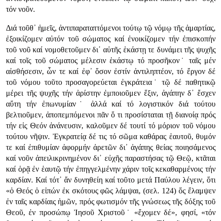
τόν νοῦν.
Διά τοῦθ᾿ ἡμεῖς, ἀντιπαραταττόμενοι τούτῳ τῷ νόμῳ τῆς ἁμαρτίας,
ἐξοικίζομεν αὐτόν τοῦ σώματος καί ἐνοικίζομεν τήν ἐπισκοπήν
τοῦ νοῦ καί νομοθετοῦμεν δι᾿ αὐτῆς ἑκάστῃ τε δυνάμει τῆς ψυχῆς
καί τοῖς τοῦ σώματος μέλεσιν ἑκάστῳ τό προσῆκον˙ ταῖς μέν
αἰσθήσεσιν, ὧν τε καί ἐφ᾿ ὅσον ἐστίν ἀντιληπτέον, τό ἔργον δέ
τοῦ νόμου τοῦτο προσαγορεύεται ἐγκράτεια˙ τῷ δέ παθητικῷ
μέρει τῆς ψυχῆς τήν ἀρίστην ἐμποιοῦμεν ἕξιν, ἀγάπην δ᾿ ἔσχεν
αὕτη τήν ἐπωνυμίαν˙ ἀλλά καί τό λογιστικόν διά τούτου
βελτιοῦμεν, ἀποπεμπόμενοι πᾶν ὅ τι προσίσταται τῇ διανοίᾳ πρός
τήν εἰς Θεόν ἀνάνευσιν, καλοῦμεν δέ τουτί τό μόριον τοῦ νόμου
τούτου νῆψιν. Ἐγκρατείᾳ δέ τις τό σῶμα καθάρας ἑαυτοῦ, θυμόν
τε καί ἐπιθυμίαν ἀφορμήν ἀρετῶν δι᾿ ἀγάπης θείας ποιησάμενος
καί νοῦν ἀπειλικρινημένον δι᾿ εὐχῆς παραστήσας τῷ Θεῷ, κτᾶται
καί ὁρᾷ ἐν ἑαυτῷ τήν ἐπηγγελμένην χάριν τοῖς κεκαθαρμένοις τήν
καρδίαν. Καί τότ᾿ ἄν δυνηθείη καί τοῦτο μετά Παύλου λέγειν, ὅτι
«ὁ Θεός ὁ εἰπών ἐκ σκότους φῶς λάμψαι, (σελ. 124) ὅς ἔλαμψεν
ἐν ταῖς καρδίαις ἡμῶν, πρός φωτισμόν τῆς γνώσεως τῆς δόξης τοῦ
Θεοῦ, ἐν προσώπῳ Ἰησοῦ Χριστοῦ˙ «ἔχομεν δέ», φησί, «τόν