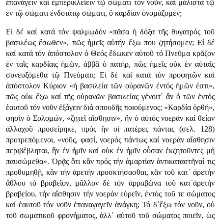
ἐπανάγειν καί ἐμπερικλείειν τῷ σώματι τόν νοῦν, καί μάλιστα τῷ
ἐν τῷ σώματι ἐνδοτάτῳ σώματι, ὅ καρδίαν ὀνομάζομεν;
Εἰ δέ καί κατά τόν ψαλμῳδόν «πᾶσα ἡ δόξα τῆς θυγατρός τοῦ
βασιλέως ἔσωθεν», πῶς ἡμεῖς αὐτήν ἔξω που ζητήσομεν; Εἰ δέ
καί κατά τόν ἀπόστολον ὁ Θεός ἔδωκεν αὐτοῦ τό Πνεῦμα κρᾶζον
ἐν ταῖς καρδίαις ἡμῶν, ἀββᾶ ὁ πατήρ, πῶς ἡμεῖς οὐκ ἐν αὐταῖς
συνευξόμεθα τῷ Πνεύματι; Εἰ δέ καί κατά τόν προφητῶν καί
ἀπόστολον Κύριον «ἡ βασιλεία τῶν οὐρανῶν ἐντός ἡμῶν ἐστι»,
πῶς οὐκ ἔξω καί τῆς οὐρανῶν βασιλείας γένοιτ᾿ ἄν ὁ τῶν ἐντός
ἑαυτοῦ τόν νοῦν ἐξάγειν διά σπουδῆς ποιούμενος; «Καρδία ὀρθή»,
φησίν ὁ Σολομών, «ζητεῖ αἴσθησιν», ἥν ὁ αὐτός νοεράν καί θείαν
ἀλλαχοῦ προσείρηκε, πρός ἥν οἱ πατέρες πάντας (σελ. 128)
προτρεπόμενοι, «νοῦς, φασί, νοερός πάντως καί νοεράν αἴσθησιν
περιβέβληται, ἥν ἐν ἡμῖν καί οὐκ ἐν ἡμῖν οὖσαν ἐκζητοῦντες μή
παυσώμεθα». Ὁρᾷς ὅτι κἄν πρός τήν ἁμαρτίαν ἀντικαταστῆναί τις
προθυμηθῇ, κἄν τήν ἀρετήν προσκτήσασθαι, κἄν τοῦ κατ᾿ ἀρετήν
ἄθλου τό βραβεῖον, μᾶλλον δέ τόν ἀρραβῶνα τοῦ κατ᾿ἀρετήν
βραβείου, τήν αἴσθησιν τήν νοεράν εὑρεῖν, ἐντός τοῦ τε σώματος
καί ἑαυτοῦ τόν νοῦν ἐπαναγαγεῖν ἀνάγκη; Τό δ᾿ἔξω τόν νοῦν, οὐ
τοῦ σωματικοῦ φρονήματος, ἀλλ᾿ αὐτοῦ τοῦ σώματος ποιεῖν, ὡς