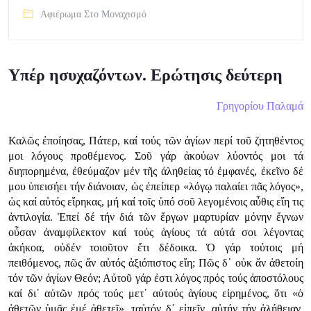
Αφιέρωμα Στο Μοναχισμό
Υπέρ ησυχαζόντων. Ερώτησις δεύτερη
Γρηγορίου Παλαμά
Καλῶς ἐποίησας, Πάτερ, καί τούς τῶν ἁγίων περί τοῦ ζητηθέντος
μοι λόγους προθέμενος. Σοῦ γάρ ἀκούων λύοντός μοι τά
διηπορημένα, ἐθεύμαζον μέν τῆς ἀληθείας τό ἐμφανές, ἐκεῖνο δέ
μου ὑπεισήει τήν διάνοιαν, ὡς ἐπείπερ «λόγῳ παλαίει πᾶς λόγος»,
ὡς καί αὐτός εἴρηκας, μή καί τοῖς ὑπό σοῦ λεγομένοις αὖθις εἴη τις
ἀντιλογία. Ἐπεί δέ τήν διά τῶν ἔργων μαρτυρίαν μόνην ἔγνων
οὖσαν ἀναμφίλεκτον καί τούς ἁγίους τά αὐτά σοι λέγοντας
ἀκήκοα, οὐδέν τοιοῦτον ἔτι δέδοικα. Ὁ γάρ τούτοις μή
πειθόμενος, πῶς ἄν αὐτός ἀξιόπιστος εἴη; Πῶς δ᾿ οὐκ ἄν ἀθετοίη
τόν τῶν ἁγίων Θεόν; Αὐτοῦ γάρ ἐστι λόγος πρός τούς ἀποστόλους
καί δι᾿ αὐτῶν πρός τούς μετ᾿ αὐτούς ἁγίους εἰρημένος, ὅτι «ὁ
ἀθετῶν ὑμᾶς ἐμέ ἀθετεῖ», ταὐτόν δ᾿ εἰπεῖν, αὐτήν τήν ἀλήθειαν.