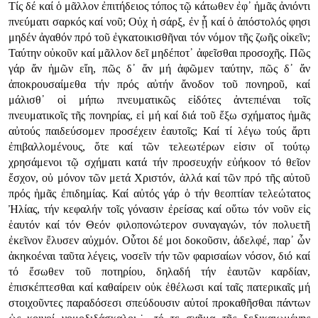
Τίς δέ καί ὁ μᾶλλον ἐπιτήδειος τόπος τῷ κάτωθεν ἐφ᾿ ἡμᾶς ἀνιόντι
πνεύματι σαρκός καί νοῦ; Οὐχ ἡ σάρξ, ἐν ᾗ καί ὁ ἀπόστολός φησι
μηδέν ἀγαθόν πρό τοῦ ἐγκατοικισθῆναι τόν νόμον τῆς ζωῆς οἰκεῖν;
Ταύτην οὐκοῦν καί μᾶλλον δεῖ μηδέποτ᾿ ἀφεῖσθαι προσοχῆς. Πῶς
γάρ ἄν ἡμῶν εἴη, πῶς δ᾿ ἄν μή ἀφῶμεν ταύτην, πῶς δ᾿ ἄν
ἀποκρουσαίμεθα τήν πρός αὐτήν ἄνοδον τοῦ πονηροῦ, καί
μάλισθ᾿ οἱ μήπω πνευματικῶς εἰδότες ἀντεπιέναι τοῖς
πνευματικοῖς τῆς πονηρίας, εἰ μή καί διά τοῦ ἔξω σχήματος ἡμᾶς
αὐτούς παιδεύσομεν προσέχειν ἑαυτοῖς; Καί τί λέγω τούς ἄρτι
ἐπιβαλλομένους, ὅτε καί τῶν τελεωτέρων εἰσιν οἵ τούτῳ
χρησάμενοι τῷ σχήματι κατά τήν προσευχήν εὐήκοον τό θεῖον
ἔσχον, οὐ μόνον τῶν μετά Χριστόν, ἀλλά καί τῶν πρό τῆς αὐτοῦ
πρός ἡμᾶς ἐπιδημίας. Καί αὐτός γάρ ὁ τήν θεοπτίαν τελεώτατος
Ἠλίας, τήν κεφαλήν τοῖς γόνασιν ἐρείσας καί οὕτω τόν νοῦν εἰς
ἑαυτόν καί τόν Θεόν φιλοπονώτερον συναγαγών, τόν πολυετῆ
ἐκεῖνον ἔλυσεν αὐχμόν. Οὗτοι δέ μοι δοκοῦσιν, ἀδελφέ, παρ᾿ ὧν
ἀκηκοέναι ταῦτα λέγεις, νοσεῖν τήν τῶν φαρισαίων νόσον, διό καί
τό ἔσωθεν τοῦ ποτηρίου, δηλαδή τήν ἑαυτῶν καρδίαν,
ἐπισκέπτεσθαι καί καθαίρειν οὐκ ἐθέλωσι καί ταῖς πατερικαῖς μή
στοιχοῦντες παραδόσεσι σπεύδουσιν αὐτοί προκαθῆσθαι πάντων