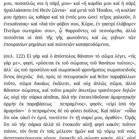
μου, ποσαπλῶς σοι ἡ σάρξ μου» καί «ἡ καρδία μου καί ἡ σάρξ
ἠγαλλιάσαντο ἐπί Θεόν ζῶντα»˙ καί μετά τοῦ Ἠσαΐου, «ἡ κοιλίαν
μου ἠχήσει ὡς κιθάρα καί τά ἐντός μου ὡσεί τεῖχος χαλκοῦν, ὅ
ἐνεκαίνισας» καί «διά τόν φόβον σου, Κύριε, ἐν γαστρί ἐλάβομεν
Πνεῦμα σωτηρίου σου», ᾧ θαρροῦντες οὐ πεσούμεθα, ἀλλά
πεσοῦνται οἱ ἀπό τῆς γῆς φωνοῦντες καί ὡς γηΐνων τῶν
ἐπουρανίων ρημάτων καί πολιτειῶν καταψευδόμενοι.
(σελ. 122) Εἰ γάρ καί ὁ ἀπόστολος θάνατον τό σῶμα λέγει, «τίς
γάρ με», φησί, «ρύσεται ἐκ τοῦ σώματος τοῦ θανάτου τούτου;»,
ἀλλ᾿ ὡς τοῦ προσύλου καί σωματικοῦ φρονήματος σωματοειδοῦς
ὄντος ἀτεχνῶς˙ διό, πρός τό πνευματικόν καί θεῖον παραβάλλων
τοῦτο, σῶμα δικαίως ἐκάλεσε, καί οὐχ ἁπλῶς σῶμα, ἀλλά
θάνατον σώματος, καί τοῦτο μικρόν ἀνωτέρω τρανότερον δηλῶν
ὡς οὐχί τήν σάρκα αἰτιᾶται, ἀλά τήν ἐπεισελθοῦσαν ἁμαρτητικήν
ὁρμήν ἐκ παραβάσεως˙ πεπραμένος», φησίν, «εἰμί ὑπό τήν
ἁμαρτίαν»˙ ὁ πεπραμένος δέ οὐ φύσει δοῦλος. Καί πάλιν˙ «οἶδα
ὅτι οὐκ οἰκεῖ ἐν ἐμοί, τουτέστιν ἐν τῇ σαρκί μου, ἀγαθόν». Ὁρᾷς
ὅτι οὐ τήν σάρκα ἀλλά τό ἐνοικοῦν αὐτῇ φησί κακόν; τοῦτον
τοίνυν, τόν ὄντα ἐν τοῖς μέλεσιν ἡμῶν καί τῷ νόμῳ τοῦ νοός
ἀντιστρατεύομενον νόμον, ἐνοικεῖν τῷ σώματι κακόν, ἀλλ᾿ οὐχί