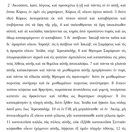
2 ᾿Ακούσατε, λαοί, λόγους, καὶ προσεχέτω ἡ γῆ καὶ πάντες οἱ ἐν αὐτῇ, καὶ
ἔσται Κύριος ἐν ὑμῖν εἰς μαρτύριον, Κύριος ἐξ οἴκου ἁγίου αὐτοῦ. 3 διότι
ἰδοὺ Κύριος ἐκπορεύεται ἐκ τοῦ τόπου αὐτοῦ καὶ καταβήσεται καὶ
ἐπιβήσεται ἐπὶ τὰ ὕψη τῆς γῆς, 4 καὶ σαλευθήσεται τὰ ὄρη ὑποκάτωθεν
αὐτοῦ, καὶ αἱ κοιλάδες τακήσονται ὡς κηρὸς ἀπὸ προσώπου πυρὸς καὶ ὡς
ὕδωρ καταφερόμενον ἐν καταβάσει. 5 δι᾿ ἀσέβειαν ᾿Ιακὼβ πάντα ταῦτα καὶ
δι᾿ ἁμαρτίαν οἴκου ᾿Ισραήλ. τίς ἡ ἀσέβεια τοῦ ᾿Ιακώβ; οὐ Σαμάρεια; καὶ τίς
ἡ ἁμαρτία οἴκου ᾿Ιούδα; οὐχὶ ῾Ιερουσαλήμ; 6 καὶ θήσομαι Σαμάρειαν εἰς
ὀπωροφυλάκιον ἀγροῦ καὶ εἰς φυτείαν ἀμπελῶνος καὶ κατασπάσω εἰς χάος
τοὺς λίθους αὐτῆς καὶ τὰ θεμέλια αὐτῆς ἀποκαλύψω. 7 καὶ πάντα τὰ γλυπτὰ
αὐτῆς κατακόψουσι καὶ πάντα τὰ μισθώματα αὐτῆς ἐμπρήσουσιν ἐν πυρί,
καὶ πάντα τὰ εἴδωλα αὐτῆς θήσομαι εἰς ἀφανισμόν· διότι ἐκ μισθωμάτων
πορνείας συνήγαγε καὶ ἐκ μισθωμάτων πορνείας συνέστρεψεν. 8 ἕνεκεν
τούτου κόψεται καὶ θρηνήσει, πορεύσεται ἀνυπόδετος καὶ γυμνή, ποιήσεται
κοπετὸν ὡς δρακόντων καὶ πένθος ὡς θυγατέρων σειρήνων· 9 ὅτι
κατεκράτησεν ἡ πληγὴ αὐτῆς, διότι ἦλθεν ἕως ᾿Ιούδα καὶ ἥψατο ἕως πύλης
λαοῦ μου, ἕως ῾Ιερουσαλήμ. 10 οἱ ἐν Γέθ, μὴ μεγαλύνεσθε· οἱ ἐν ᾿Ακείμ, μὴ
ἀνοικοδομεῖτε ἐξ οἴκου κατὰ γέλωτα, γῆν καταπάσασθε κατὰ γέλωτα ὑμῶν.
11 κατοικοῦσα καλῶς τὰς πόλεις αὐτῆς, οὐκ ἐξῆλθε κατοικοῦσα Σενναὰν
κόψασθαι οἶκον ἐχόμενον αὐτῆς, λήψεται ἐξ ὑμῶν πληγὴν ὀδύνης. 12 τίς