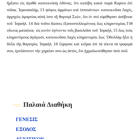
ἤρξατο εἰς ἀγαθὰ κατοικούσῃ ὀδύνας; ὅτι κατέβη κακὰ παρὰ Κυρίου ἐπὶ
πύλας ῾Ιερουσαλήμ, 13 ψόφος ἁρμάτων καὶ ἱππευόντων. κατοικοῦσα Λαχίς,
ἀρχηγὸς ἁμαρτίας αὐτή ἐστι τῇ θυγατρὶ Σιών, ὅτι ἐν σοὶ εὑρέθησαν ἀσέβειαι
τοῦ ᾿Ισραήλ. 14 διὰ τοῦτο δώσεις ἐξαποστελλομένους ἕως κληρονομίας Γὲθ
οἴκους ματαίους· εἰς κενὸν ἐγένοντο τοῖς βασιλεῦσι τοῦ ᾿Ισραήλ, 15 ἕως τοὺς
κληρονόμους ἀγάγωσι, κατοικοῦσα Λαχὶς κληρονομία, ἕως ᾿Οδολλὰμ ἥξει ἡ
δόξα τῆς θυγατρὸς ᾿Ισραήλ. 16 ξύρησαι καὶ κεῖραι ἐπὶ τὰ τέκνα τὰ τρυφερά
σου, ἐμπλάτυνον τὴν χηρείαν σου ὡς ἀετός, ὅτι ᾐχμαλωτεύθησαν ἀπὸ σοῦ.
Παλαιά Διαθήκη
ΓΕΝΕΣΙΣ
ΕΞΟΔΟΣ