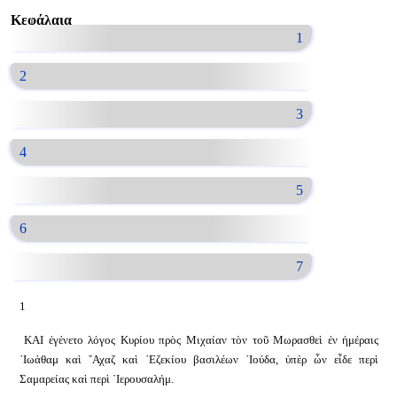
Κεφάλαια
1
2
3
4
5
6
7
1
ΚΑΙ ἐγένετο λόγος Κυρίου πρὸς Μιχαίαν τὸν τοῦ Μωρασθεὶ ἐν ἡμέραις
᾿Ιωάθαμ καὶ ῎Αχαζ καὶ ᾿Εζεκίου βασιλέων ᾿Ιούδα, ὑπὲρ ὧν εἶδε περὶ
Σαμαρείας καὶ περὶ ῾Ιερουσαλήμ.