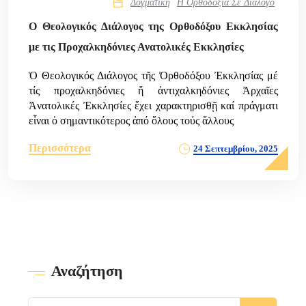
Δογματική
Η Ορθοδοξία Σε Διάλογο
Ο Θεολογικός Διάλογος της Ορθοδόξου Εκκλησίας
με τις Προχαλκηδόνιες Ανατολικές Εκκλησίες
Ὁ Θεολογικός Διάλογος τῆς Ὀρθοδόξου Ἐκκλησίας μέ
τίς προχαλκηδόνιες ἤ ἀντιχαλκηδόνιες Ἀρχαῖες
Ἀνατολικές Ἐκκλησίες ἔχει χαρακτηρισθῇ καί πράγματι
εἶναι ὁ σημαντικότερος ἀπό ὅλους τούς ἄλλους
Περισσότερα
24 Σεπτεμβρίου, 2025
Αναζήτηση