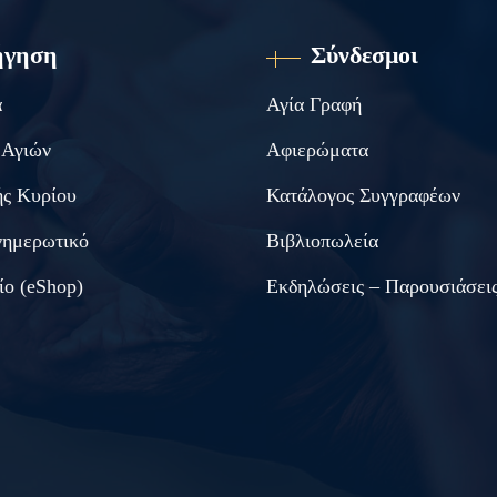
ήγηση
Σύνδεσμοι
α
Αγία Γραφή
 Αγιών
Αφιερώματα
ς Κυρίου
Κατάλογος Συγγραφέων
νημερωτικό
Βιβλιοπωλεία
ίο (eShop)
Εκδηλώσεις – Παρουσιάσει