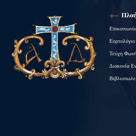
Πλο
Επικοινωνί
Εορτολόγιο
Τεύχη Φωνή
Διακονία Ε
Βιβλιοπωλε