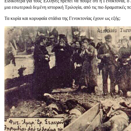
Ειδικότερα για τους Έλληνες πρέπει να πούμε ότι η Γενοκτονία, 
μια εσωτερικά δεμένη ιστορική Τριλογία, από τις πιο δραματικές πο
Τα κυρία και κορυφαία στάδια της Γενοκτονίας έχουν ως εξής: