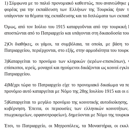
1) Σύμφωνα με το παλιό προνομιακό καθεστώς, που ανανεώθηκε μ
φορέας για την εκπαίδευση των Ελλήνων της Τουρκίας ήταν τ
υπάγονταν τα θέματα της εκπαίδευσης και τα διπλώματα των εκπαι
Όμως, από τον Ιούλιο του 1915 καταργοΰνται από την τουρκική 
αποσπώνται από το Πατριαρχείο και υπάγονται στη δικαιοδοσία του
2)Οι διαθήκες, οι γάμοι, τα συμβόλαια, τα οποία, με βάση 
Πατριαρχείου, περιέρχονται, στο εξής, στην αρμοδιότητα του τουρ
3)Καταργείται το προνόμιο των κληρικών (ιερέων-επισκόπων), 
επίσκοποι, ιερείς, μοναχοί και ηγούμενοι δικάζονται ως κοινοί εγκ
Πατριαρχείου.
4)Μέχρι τώρα το Πατριαρχείο είχε το προνομιακό δικαίωμα να π
προνόμιο αυτό καταργείται με Νόμο της 28ης Ιουλίου 1915 και οι εξ
5)Καταργείται το μεγάλο προνόμιο της κοινοτικής αυτοδιοίκησης
κυβέρνηση. Έπειτα, οι περιουσίες των ελληνικών κοινοτήτω
πτωχοκομείων, ορφανοτροφείων), δημεύονται με Νόμο της τουρκι
Έτσι, το Πατριαρχείο, οι Μητροπόλεις, τα Μοναστήρια, οι εκκλη