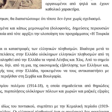
οργανωμένοι από ψηλά και έχουν
καθολικό χαρακτήρα.
ηκαν, θα διαπιστώσουμε ότι τίποτε δεν έγινε χωρίς σχεδιασμό.
εγμένα και κάπως μεμονωμένα (δολοφονίες, δημεύσεις περιουσιών
οποία από τότε αρχίζει την υλοποίηση του προγράμματος «Η Τουρκία
και οι καταστροφές των ελληνικών πληθυσμών. Ιδιαίτερα μετά το
ές απελάσεις στην Ελλάδα ολόκληρων ελληνικών πληθυσμών από τη
ταληφθεί από την Ελλάδα τα νησιά Λέσβος και Χίος. Από το σημείο
, δηλ. από τη μια, της οικονομικής εξάντλησης των Ελλήνων και,
γής τους στην Ελλάδα, προκειμένου να τους αντικαταστήσει με
 περιήλθαν στη Σερβία και Βουλγαρία.
σμίου πολέμου (1914-18), η οποία σημαδεύεται από θηριώδεις
ς, πυρπολήσεις ολόκληρων πόλεων και χωριών και μαζικές εξορίες
δίως του ποντιακού, συμπίπτει με την Κεμαλική περίοδο (1919-
ριώδεις. Οι ελληνικοί πληθυσμοί (και οι αρμένικοι) δεν φονεύονται