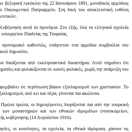
ε βεζυρική εγκύκλιο της 22 Ιανουάριου 1891, μοναδικός αρμόδιος
ο Οικουμενικό Πατριαρχείο. Στη δική του αποκλειστική ευθύνη
δευτικών.
Κυβέρνηση αυτά τα προνόμια. Στο εξής, όλα τα ελληνικά σχολεία
 υπουργείου Παιδείας της Τουρκίας.
το προνομιακό καθεστώς, υπάγονταν στα αρμόδια συμβούλια του
κικού δημοσίου.
να δικάζονται από εκκλησιαστικά δικαστήρια. Αυτό σημαίνει ότι
ληματίες και φυλακίζονται σε κοινές φυλακές, χωρίς την ανάμειξη του
αρεμβαίνει σε περίπτωση βίαιου εξισλαμισμού των χριστιανών. Το
ισλαμισμοί, από κει και πέρα, γίνονται πια ακώλυτα.
. Πρώτα πρώτα, οι δημογέροντες διορίζονται πια από την τουρκική
ν, των μοναστηριών και των εθνικών ιδρυμάτων (νοσοκομείων,
κής κυβέρνησης (14 Αυγούστου 1916).
σίες, οι κοινότητες, τα σχολεία, τα εθνικά ιδρύματα, χάνουν τις