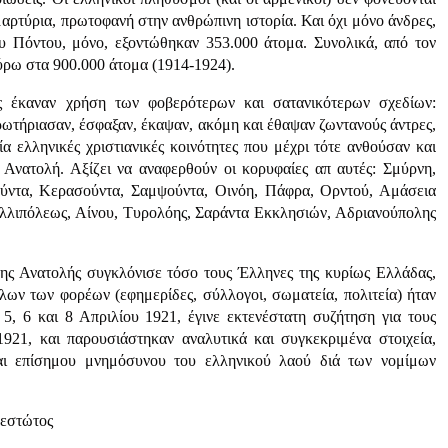
αρτύρια, πρωτοφανή στην ανθρώπινη ιστορία. Και όχι μόνο άνδρες,
του Πόντου, μόνο, εξοντώθηκαν 353.000 άτομα. Συνολικά, από τον
ύρω στα 900.000 άτομα (1914-1924).
ές έκαναν χρήση των φοβερότερων και σατανικότερων σχεδίων:
ωτήριασαν, έσφαξαν, έκαψαν, ακόμη και έθαψαν ζωντανούς άντρες,
ία ελληνικές χριστιανικές κοινότητες που μέχρι τότε ανθούσαν και
ν Ανατολή. Αξίζει να αναφερθούν οι κορυφαίες απ αυτές: Σμύρνη,
ζούντα, Κερασούντα, Σαμψούντα, Οινόη, Πάφρα, Ορντού, Αμάσεια
αλλιπόλεως, Αίνου, Τυρολόης, Σαράντα Εκκλησιών, Αδριανούπολης
ης Ανατολής συγκλόνισε τόσο τους Έλληνες της κυρίως Ελλάδας,
όλων των φορέων (εφημερίδες, σύλλογοι, σωματεία, πολιτεία) ήταν
 5, 6 και 8 Απριλίου 1921, έγινε εκτενέστατη συζήτηση για τους
921, και παρουσιάστηκαν αναλυτικά και συγκεκριμένα στοιχεία,
και επίσημου μνημόσυνου του ελληνικού λαού διά των νομίμων
θεστώτος