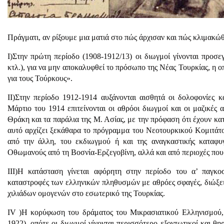
Πράγματι, αν ρίξουμε μια ματιά στο πώς άρχισαν και πώς κλιμακώθ
Ι)Στην πρώτη περίοδο (1908-1912/13) οι διωγμοί γίνονται προσ
κτλ.), για να μην αποκαλυφθεί το πρόσωπο της Νέας Τουρκίας, η 
για τους Τούρκους».
ΙΙ)Στην περίοδο 1912-1914 αυξάνονται αισθητά οι δολοφονίες 
Μάρτιο του 1914 επιτείνονται οι αθρόοι διωγμοί και οι μαζικ
Θράκη και τα παράλια της Μ. Ασίας, με την πρόφαση ότι έχουν κα
αυτό αρχίζει ξεκάθαρα το πρόγραμμα του Νεοτουρκικού Κομιτάτου
από την άλλη, του εκδιωγμού ή και της αναγκαστικής καταφυ
Οθωμανούς από τη Βοσνία-Ερζεγοβίνη, αλλά και από περιοχές που
ΙΙΙ)Η κατάσταση γίνεται αφόρητη στην περίοδο του α’ παγκο
καταστροφές των ελληνικών πληθυσμών με αθρόες σφαγές, διώξει
χιλιάδων ομογενών στο εσωτερικό της Τουρκίας.
IV )Η κορύφωση του δράματος του Μικρασιατικού Ελληνισμού, ι
1922), οπότε οι διωγμοί γίνονται περισσότερο εξοντωτικοί και θη