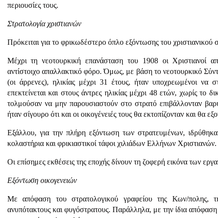
περιουσίες τους.
Στρατολογία χριστιανών
Πρόκειται για το φρικωδέστερο όπλο εξόντωσης του χριστιανικού σ
Μέχρι τη νεοτουρκική επανάσταση του 1908 οι Χριστιανοί α
αντίστοιχο απαλλακτικό φόρο. Όμως, με βάση το νεοτουρκικό Σύντα
(οι άρρενες), ηλικίας μέχρι 31 έτους, ήταν υποχρεωμένοι να
επεκτείνεται και στους άντρες ηλικίας μέχρι 48 ετών, χωρίς το δ
τολμούσαν να μην παρουσιαστούν στο στρατό επιβάλλονταν βαρύτ
ήταν σίγουρο ότι και οι οικογένειές τους θα εκτοπίζονταν και θα ε
Εξάλλου, για την πλήρη εξόντωση των στρατευμένων, ιδρύθηκα
κολαστήρια και φρικιαστικοί τάφοι χιλιάδων Ελλήνων Χριστιανών.
Οι επίσημες εκθέσεις της εποχής δίνουν τη ζοφερή εικόνα των εργ
Εξόντωση οικογενειών
Με απόφαση του στρατολογικού γραφείου της Κων/πολης, τη
ανυπότακτους και φυγόστρατους. Παράλληλα, με την ίδια απόφαση 