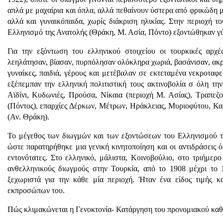
απλά με μαχαίρια και όπλα, αλλά πεθαίνουν ύστερα από φρικώδη μ
αλλά και γυναικόπαιδα, χωρίς διάκριση ηλικίας. Στην περιοχή 
Ελληνισμό της Ανατολής (Θράκη, Μ. Ασία, Πόντο) εξοντώθηκαν γ
Για την εξόντωση του ελληνικού στοιχείου οι τουρκικές αρχ
λεηλάτησαν, βίασαν, πυρπόλησαν ολόκληρα χωριά, βασάνισαν, ακρ
γυναίκες, παιδιά, γέρους και μετέβαλαν σε εκτεταμένα νεκροταφε
εξέπεμπαν την ελληνική πολιτιστική τους ακτινοβολία σ όλη τη
Αϊδίνι, Κυδωνιές, Προύσα, Νίκαια (περιοχή Μ. Ασίας), Τραπε
(Πόντος), επαρχίες Δέρκων, Μέτρων, Ηράκλειας, Μυριοφύτου, Κ
(Αν. Θράκη).
Το μέγεθος των διωγμών και των εξοντώσεων του Ελληνισμού τ
ώστε παρατηρήθηκε μια γενική κινητοποίηση και οι αντιδράσεις 
εντονότατες. Στο ελληνικό, μάλιστα, Κοινοβούλιο, στο τριήμερο
ανθελληνικούς διωγμούς στην Τουρκία, από το 1908 μέχρι το 1
ξεχωριστά για την κάθε μία περιοχή. Ήταν ένα είδος τιμής 
εκπροσώπων του.
Πώς κλιμακώνεται η Γενοκτονία- Κατάργηση του προνομιακού κα