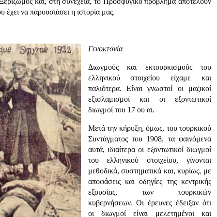
ο Ξεριζωμός και, στη συνέχεια, το Προσφυγικό πρόβλημα αποτελούν
υ έχει να παρουσιάσει η ιστορία μας.
Γενοκτονία
Διωγμούς και εκτουρκισμοΰς του
ελληνικού στοιχείου είχαμε και
παλιότερα. Είναι γνωστοί οι μαζικοί
εξισλαμισμοί και οι εξοντωτικοί
διωγμοί του 17 ου αι.
Μετά την κήρυξη, όμως, του τουρκικού
Συντάγματος του 1908, τα φαινόμενα
αυτά, ιδιαίτερα οι εξοντωτικοί διωγμοί
του ελληνικού στοιχείου, γίνονται
μεθοδικά, συστηματικά και, κυρίως, με
αποφάσεις και οδηγίες της κεντρικής
εξουσίας, των τουρκικών
κυβερνήσεων. Οι έρευνες έδειξαν ότι
οι διωγμοί είναι μελετημένοι και