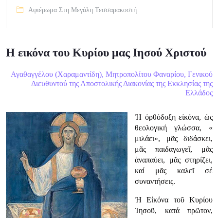
Αφιέρωμα Στη Μεγάλη Τεσσαρακοστή
Η εικόνα του Κυρίου μας Ιησού Χριστού
Αγαθαγγέλου (Χαραμαντίδη), Μητροπολίτου Φαναρίου, Γενικού
Διευθυντού της Αποστολικής Διακονίας της Εκκλησίας της
Ελλάδος
Ἡ ὀρθόδοξη εἰκόνα, ὡς
θεολογική γλώσσα, «
μιλάει», μᾶς διδάσκει,
μᾶς παιδαγωγεῖ, μᾶς
ἀναπαύει, μᾶς στηρίζει,
καί μᾶς καλεῖ σέ
συναντήσεις.
Ἡ Εἰκόνα τοῦ Κυρίου
Ἰησοῦ, κατά πρῶτον,