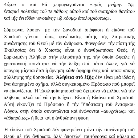
Λόγου
»
καί θά χειραγωγοῦνται «
πρός
μνήμην τῆς
ἐν
σαρκί
πολιτείας τοῦ τε πάθους αὐτοῦ καί τοῦ σωτηρίου θανάτου
καί τῆς ἐντεῦθεν γενομένης τῷ κόσμῳ ἀπολυτρώσεως»
.
Σύμφωνα, λοιπόν, μέ τήν Συνοδική ἀπόφαση ἡ εἰκόνα τοῦ
Χριστοῦ γίνεται τόπος φανέρωσης αὐτῆς τῆς λυτρωτικῆς
συνάντησης τοῦ Θεοῦ μέ τόν ἄνθρωπο. Φανερώνει τήν πίστη τῆς
Ἐκκλησίας ὅτι ὁ Χριστός εἶναι ὁ ἐνανθρωπήσας Θεός, ἡ
Σαρκωμένη Ἀλήθεια στήν πληρότητά της, τήν ὁποία ὤφειλε ἡ
χριστιανική κοινότητα νά τήν δείξη στά μάτια ὅλων, γιά νά
ὑπογραμμίζεται ἔτσι ἡ ἄρνηση κάθε ἀφηρημένης καί μεταφυσικῆς
σύλληψης τῆς θρησκείας.
Ἀλήθεια
στό ἑξῆς
δέν εἶναι μιά ἰδέα ἤ
ἕνα ἀφηρημένο σχῆμα, ἀλλά συγκεκριμένο Πρόσωπο πού μπορεῖ
νά εἰκονίζεται. Ἡ Ἐκκλησία μπορεῖ πιά ὄχι μόνο νά μιλάει γιά τήν
ἀλήθεια, ἀλλά καί νά τήν δείχνει: Εἶναι ἡ Εἰκόνα τοῦ Χριστοῦ.
Αὐτή εἰκονίζει τό Πρόσωπο ἤ τήν Ὑπόσταση τοῦ ἔνσαρκου
Λόγου, στήν ὁποία συναντῶνται καί ἑνώνονται «
ἀσυγχύτως
»
καί
«
ἀδιαιρέτως
»
ἡ θεία καί ἡ ἀνθρώπινη φύση.
Ἡ εἰκόνα τοῦ Χριστοῦ δέν φανερώνει μόνο τήν συνάντηση τοῦ
Θεοῦ μέ τόν ἄνθρωπο, ἀλλ’ ἀποτελεῖ ταυτόχρονα καί κάλεσμα