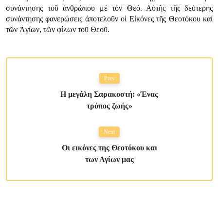
συνάντησης τοῦ ἀνθρώπου μέ τόν Θεό. Αὐτῆς τῆς δεύτερης
συνάντησης φανερώσεις ἀποτελοῦν οἱ Εἰκόνες τῆς Θεοτόκου καί
τῶν Ἁγίων, τῶν φίλων τοῦ Θεοῦ.
Prev
Η μεγάλη Σαρακοστή: «Ένας
τρόπος ζωής»
Next
Οι εικόνες της Θεοτόκου και
των Αγίων μας