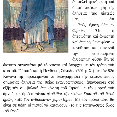
ἀποτελεῖ φανέρωση καί
ὁρατή πιστοποίηση τῆς
ἀλήθειας τῆς πίστεώς
μας ὅτι
«
Θεός
ἐφανερώθη ἐν
σαρκί».
Ὅτι ἡ
ἀπερινόητη καί ἀχώρητη
καί ἄπειρη θεία φύση «
κενοῦται» καί συναντᾶ
τήν πεπερασμένη
ἀνθρώπινη φύση· ὅτι τό
ἄκτιστο συναντᾶται μέ τό κτιστό καί ὑπάρχει μέ τόν τρόπο τοῦ
κτιστοῦ. Γι’ αὐτό καί ἡ Πενθέκτη Σύνοδος (691 μ.Χ.) μέ τόν 82ο
Κανόνα της, προκειμένου νά ὑπογραμμίσει τήν κεφαλαιώδους
σημασίας ἀλήθεια τῆς θείας ἐνανθρωπήσεως, ἀπαγορεύει στό
ἑξῆς τήν συμβολική ἀπεικόνιση τοῦ Ἰησοῦ μέ τήν μορφή τοῦ
ἀμνοῦ καί ὁρίζει: «
ἀναστηλοῦσθαι
τήν εἰκόνα Χριστοῦ τοῦ Θεοῦ
ἡμῶν, κατά τόν ἀνθρώπινον χαρακτῆρα»
. Μέ τόν τρόπο αὐτό θά
εἶναι σέ θέση οἱ πιστοί νά κατανοοῦν «
τό
τῆς ταπεινώσεως ὕψος
τοῦ Θεοῦ