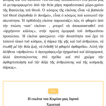
τό μεταμορφωμένο ἀπό τήν θεία χάρη παραδεισιακό χῶρο-χρόνο
τῆς Βασιλείας τοῦ Θεοῦ. Ὁ κόσμος τῆς εἰκόνας εἶναι «
ἡ βασιλεία
τοῦ Θεοῦ ἐληλυθυῒα ἐν δυνάμει»
, εἶναι ὁ κόσμος πού κοινωνεῖ τήν
αἰωνιότητα. Ἡ ὀρθόδοξη εἰκόνα παρουσιάζει πῶς τό φθαρέν ἀπό
τήν πτώση «κατ’ εἰκόνα» , μπορεῖ νά ἀποκατασταθεῖ στό
«
ἀρχέγονον
κάλλος»
, στήν πρώτη ὀμορφιά τοῦ ἀνθρωπίνου
προσώπου. Ἡ εἰκόνα φανερώνει «
τήν
δυνατότητα πού ἔχει τό
ταπεινό ὑλικό τοῦ κόσμου, ἡ σάρκα τῆς γῆς καί τοῦ ἀνθρώπου, νά
ἑνωθῆ μέ τήν θεία ζωή, νά ἐνδυθῆ τό φθαρτό ἀφθαρσία»
. Αὐτή τήν
ἀλήθεια «
ἀρθρώνει
»
ὁ ἁγιογράφος
«ὄχι σχηματικά καί ἀλληγορικά,
ἀλλά ἀποτυπώνοντας στό σχέδιο καί στό χρῶμα τήν
ἀφθαρτοποίηση καί τήν δόξα τῆς ἀνθρώπινης καί τῆς κοσμικῆς
σάρκας»
.
Prev
Η εικόνα του Κυρίου μας Ιησού
Χριστού