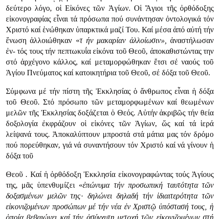
δεύτερο λόγο, οἱ Εἰκόνες τῶν Ἁγίων. Οἱ Ἅγιοι τῆς ὀρθόδοξης
εἰκονογραφίας εἶναι τά πρόσωπα πού συνάντησαν ὀντολογικά τόν
Χριστό καί ἑνώθηκαν ὑπαρκτικά μαζί Του. Καί μέσα ἀπό αὐτή τήν
ἕνωση ἀλλοιώθηκαν «
τ ήν
μακαρίαν ἀλλοίωσιν»,
ἀναστήλωσαν
ἐν- τός τους τήν πεπτωκυΐα εἰκόνα τοῦ Θεοῦ, ἀποκαθιστώντας την
στό ἀρχέγονο κάλλος, καί μεταμορφώθηκαν ἔτσι σέ ναούς τοῦ
Ἁγίου Πνεύματος καί κατοικητήρια τοῦ Θεοῦ, σέ δόξα τοῦ Θεοῦ.
Σύμφωνα μέ τήν πίστη τῆς Ἐκκλησίας ὁ ἄνθρωπος εἶναι ἡ δόξα
τοῦ Θεοῦ. Στό πρόσωπο τῶν μεταμορφωμένων καί θεωμένων
μελῶν τῆς Ἐκκλησίας δοξάζεται ὁ Θεός. Αὐτήν ἀκριβῶς τήν θεία
δοξολογία ἐκφράζουν οἱ εἰκόνες τῶν Ἁγίων, ὥς καί τά ἱερά
λείψανά τους. Ἀποκαλύπτουν μπροστά στά μάτια μας τόν δρόμο
πού πορεύθηκαν, γιά νά συναντήσουν τόν Χριστό καί νά γίνουν ἡ
δόξα τοῦ
Θεοῦ . Καί ἡ ὀρθόδοξη Ἐκκλησία εἰκονογραφώντας τούς Ἁγίους
της, μᾶς ὑπενθυμίζει «
ἐπώνυμα
τήν προσωπική ταυτότητα τῶν
δοξασμένων μελῶν της· δηλώνει δηλαδή τήν ἰδιαιτερότητα τῶν
εἰκονιζομένων προσώπων μέ τήν νέα ἐν Χριστῷ ὑπόστασή τους, ἡ
ὁποία βεβαιώνει καί τήν ἀσύγχυτη μετοχή τῶν εἰκονιζομένων στή