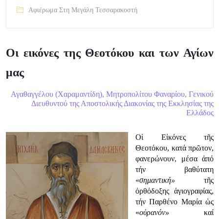
Αφιέρωμα Στη Μεγάλη Τεσσαρακοστή
Οι εικόνες της Θεοτόκου και των Αγίων
μας
Αγαθαγγέλου (Χαραμαντίδη), Μητροπολίτου Φαναρίου, Γενικού
Διευθυντού της Αποστολικής Διακονίας της Εκκλησίας της
Ελλάδος
Οἱ Εἰκόνες τῆς
Θεοτόκου, κατά πρῶτον,
φανερώνουν, μέσα ἀπό
τήν βαθύτατη
«
σημαντική
»
τῆς
ὀρθόδοξης ἁγιογραφίας,
τήν Παρθένο Μαρία ὡς
«
οὐρανόν
»
καί