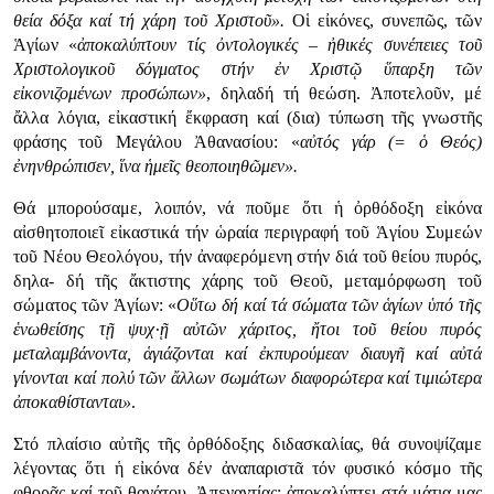
θεία δόξα καί τή χάρη τοῦ Χριστοῦ».
Οἱ εἰκόνες, συνεπῶς, τῶν
Ἁγίων «
ἀποκαλύπτουν
τίς ὀντολογικές – ἠθικές συνέπειες τοῦ
Χριστολογικοῦ δόγματος στήν ἐν Χριστῷ ὕπαρξη τῶν
εἰκονιζομένων προσώπων»
, δηλαδή τή θεώση. Ἀποτελοῦν, μέ
ἄλλα λόγια, εἰκαστική ἔκφραση καί (δια) τύπωση τῆς γνωστῆς
φράσης τοῦ Μεγάλου Ἀθανασίου: «
αὐτός
γάρ (= ὁ Θεός)
ἐνηνθρώπισεν, ἵνα ἡμεῖς θεοποιηθῶμεν».
Θά μπορούσαμε, λοιπόν, νά ποῦμε ὅτι ἡ ὀρθόδοξη εἰκόνα
αἰσθητοποιεῖ εἰκαστικά τήν ὡραία περιγραφή τοῦ Ἁγίου Συμεών
τοῦ Νέου Θεολόγου, τήν ἀναφερόμενη στήν διά τοῦ θείου πυρός,
δηλα- δή τῆς ἄκτιστης χάρης τοῦ Θεοῦ, μεταμόρφωση τοῦ
σώματος τῶν Ἁγίων: «
Οὕτω
δή καί τά σώματα τῶν ἁγίων ὑπό τῆς
ἑνωθείσης τῇ ψυχ·ῇ αὐτῶν χάριτος, ἤτοι τοῦ θείου πυρός
μεταλαμβάνοντα, ἁγιάζονται καί ἐκπυρούμεαν διαυγῆ καί αὐτά
γίνονται καί πολύ τῶν ἄλλων σωμάτων διαφορώτερα καί τιμιώτερα
ἀποκαθίστανται»
.
Στό πλαίσιο αὐτῆς τῆς ὀρθόδοξης διδασκαλίας, θά συνοψίζαμε
λέγοντας ὅτι ἡ εἰκόνα δέν ἀναπαριστᾶ τόν φυσικό κόσμο τῆς
φθορᾶς καί τοῦ θανάτου. Ἀπεναντίας: ἀποκαλύπτει στά μάτια μας