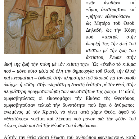
«
γῆν
ἀγαθήν»
καί
«
ὅρος
ἀλατό
μητον
»
καί
«
μήτραν
εὐθυνοῦσαν»
–
ὡς Μητέρα τοῦ Θεοῦ.
Δηλαδή, ὡς τήν Κόρη
πού «
ταύτισε
στήν
ὕπαρξή της τήν ζωή τοῦ
κτιστοῦ μέ τήν ζωή τοῦ
ἀκτίστου, ἕνωσε στήν
δική της ζωή τήν κτίση μέ τόν κτίστη της»
. Ὡς
«ἐκεῖνο τό κτίσμα
πού – μόνο αὐτό μέσα σέ ὅλη τήν δημιουργία τοῦ Θεοῦ, τήν ὑλική
καί πνευματική – ἔφθασε στήν πληρότητα τοῦ σκοποῦ γιά τόν ὁποῖο
ὑπάρχει ἡ κτίση: στήν πληρέστερη δυνατή ἑνότητα μέ τόν Θεό, στήν
πληρέστερη πραγματοποίηση τῶν δυνατοτήτων τῆς ζωῆς»
. Γι’ αὐτό,
ἀμφισβητώντας οἱ εἰκονομάχοι τήν Εἰκόνα τῆς Θεοτόκου,
ἀμφισβητοῦσαν τελικά τήν δυνατότητα πού ἔχει ὁ ἄνθρωπος,
ἑνωμένος μέ τόν Χριστό, νά γίνει κατά χάριν Θεός, ἀφοῦ τό
«
Θεοτόκος
»
νοεῖται καί λέγεται «
οὐ
μόνον διά τήν φύσιν τοῦ
Λόγου, ἀλλά καί διά τήν θέωσιν τοῦ ἀνθρώπου».
Αὐτήν τήν θείᾳ χάριτι θέωση τοῦ ἀνθρώπου φανερώνουν, κατά