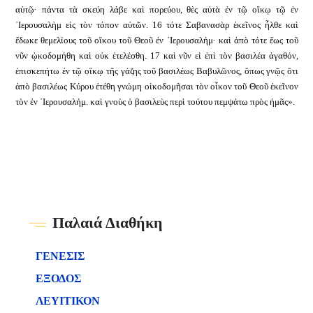
αὐτῷ· πάντα τὰ σκεύη λάβε καὶ πορεύου, θὲς αὐτὰ ἐν τῷ οἴκῳ τῷ ἐν
῾Ιερουσαλὴμ εἰς τὸν τόπον αὐτῶν. 16 τότε Σαβανασὰρ ἐκεῖνος ἦλθε καὶ
ἔδωκε θεμελίους τοῦ οἴκου τοῦ Θεοῦ ἐν ῾Ιερουσαλήμ· καὶ ἀπὸ τότε ἕως τοῦ
νῦν ᾠκοδομήθη καὶ οὐκ ἐτελέσθη. 17 καὶ νῦν εἰ ἐπὶ τὸν βασιλέα ἀγαθόν,
ἐπισκεπήτω ἐν τῷ οἴκῳ τῆς γάζης τοῦ βασιλέως Βαβυλῶνος, ὅπως γνῷς ὅτι
ἀπὸ βασιλέως Κύρου ἐτέθη γνώμη οἰκοδομῆσαι τὸν οἶκον τοῦ Θεοῦ ἐκεῖνον
τὸν ἐν ῾Ιερουσαλήμ. καὶ γνοὺς ὁ βασιλεὺς περὶ τούτου πεμψάτω πρὸς ἡμᾶς».
Παλαιά Διαθήκη
ΓΕΝΕΣΙΣ
ΕΞΟΔΟΣ
ΛΕΥΙΤΙΚΟΝ