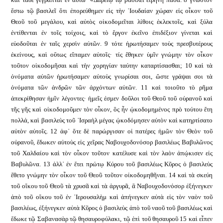
ἔστω τῷ βασιλεῖ ὅτι ἐπορεύθημεν εἰς τὴν ᾿Ιουδαίαν χώραν εἰς οἶκον τοῦ
Θεοῦ τοῦ μεγάλου, καὶ αὐτὸς οἰκοδομεῖται λίθοις ἐκλεκτοῖς, καὶ ξύλα
ἐντίθενται ἐν τοῖς τοίχοις, καὶ τὸ ἔργον ἐκεῖνο ἐπιδέξιον γίνεται καὶ
εὐοδοῦται ἐν ταῖς χερσὶν αὐτῶν. 9 τότε ἠρωτήσαμεν τοὺς πρεσβυτέρους
ἐκείνους, καὶ οὕτως εἴπαμεν αὐτοῖς· τίς ἔθηκεν ὑμῖν γνώμην τὸν οἶκον
τοῦτον οἰκοδομῆσαι καὶ τὴν χορηγίαν ταύτην καταρτίσασθαι; 10 καὶ τὰ
ὀνόματα αὐτῶν ἠρωτήσαμεν αὐτοὺς γνωρίσαι σοι, ὥστε γράψαι σοι τὰ
ὀνόματα τῶν ἀνδρῶν τῶν ἀρχόντων αὐτῶν. 11 καὶ τοιοῦτο τὸ ρῆμα
ἀπεκρίθησαν ἡμῖν λέγοντες· ἡμεῖς ἐσμεν δοῦλοι τοῦ Θεοῦ τοῦ οὐρανοῦ καὶ
τῆς γῆς καὶ οἰκοδομοῦμεν τὸν οἶκον, ὃς ἦν ᾠκοδομημένος πρὸ τούτου ἔτη
πολλά, καὶ βασιλεὺς τοῦ ᾿Ισραὴλ μέγας ᾠκοδόμησεν αὐτὸν καὶ κατηρτίσατο
αὐτὸν αὐτοῖς. 12 ἀφ᾿ ὅτε δὲ παρώργισαν οἱ πατέρες ἡμῶν τὸν Θεὸν τοῦ
οὐρανοῦ, ἔδωκεν αὐτοὺς εἰς χεῖρας Ναβουχοδονόσορ βασιλέως Βαβυλῶνος
τοῦ Χαλδαίου καὶ τὸν οἶκον τοῦτον κατέλυσε καὶ τὸν λαὸν ἀπῴκισεν εἰς
Βαβυλῶνα. 13 ἀλλ᾿ ἐν ἔτει πρώτῳ Κύρου τοῦ βασιλέως Κῦρος ὁ βασιλεὺς
ἔθετο γνώμην τὸν οἶκον τοῦ Θεοῦ τοῦτον οἰκοδομηθῆναι. 14 καὶ τὰ σκεύη
τοῦ οἴκου τοῦ Θεοῦ τὰ χρυσᾶ καὶ τὰ ἀργυρᾶ, ἃ Ναβουχοδονόσορ ἐξήνεγκεν
ἀπὸ τοῦ οἴκου τοῦ ἐν ῾Ιερουσαλὴμ καὶ ἀπήνεγκεν αὐτὰ εἰς τὸν ναὸν τοῦ
βασιλέως, ἐξήνεγκεν αὐτὰ Κῦρος ὁ βασιλεὺς ἀπὸ τοῦ ναοῦ τοῦ βασιλέως καὶ
ἔδωκε τῷ Σαβανασὰρ τῷ θησαυροφύλακι, τῷ ἐπὶ τοῦ θησαυροῦ 15 καὶ εἶπεν