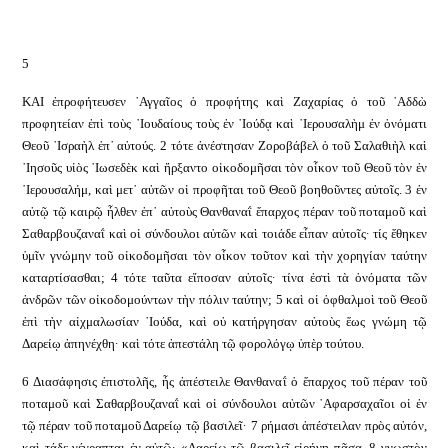
5
ΚΑΙ ἐπροφήτευσεν ᾿Αγγαῖος ὁ προφήτης καὶ Ζαχαρίας ὁ τοῦ ᾿Αδδὼ
προφητείαν ἐπὶ τοὺς ᾿Ιουδαίους τοὺς ἐν ᾿Ιούδᾳ καὶ ῾Ιερουσαλὴμ ἐν ὀνόματι
Θεοῦ ᾿Ισραὴλ ἐπ᾿ αὐτούς. 2 τότε ἀνέστησαν Ζοροβάβελ ὁ τοῦ Σαλαθιὴλ καὶ
᾿Ιησοῦς υἱὸς ᾿Ιωσεδὲκ καὶ ἤρξαντο οἰκοδομῆσαι τὸν οἶκον τοῦ Θεοῦ τὸν ἐν
῾Ιερουσαλήμ, καὶ μετ᾿ αὐτῶν οἱ προφῆται τοῦ Θεοῦ βοηθοῦντες αὐτοῖς. 3 ἐν
αὐτῷ τῷ καιρῷ ἦλθεν ἐπ᾿ αὐτοὺς Θανθαναΐ ἔπαρχος πέραν τοῦ ποταμοῦ καὶ
Σαθαρβουζαναΐ καὶ οἱ σύνδουλοι αὐτῶν καὶ τοιάδε εἶπαν αὐτοῖς· τίς ἔθηκεν
ὑμῖν γνώμην τοῦ οἰκοδομῆσαι τὸν οἶκον τοῦτον καὶ τὴν χορηγίαν ταύτην
καταρτίσασθαι; 4 τότε ταῦτα εἴποσαν αὐτοῖς· τίνα ἐστὶ τὰ ὀνόματα τῶν
ἀνδρῶν τῶν οἰκοδομούντων τὴν πόλιν ταύτην; 5 καὶ οἱ ὀφθαλμοὶ τοῦ Θεοῦ
ἐπὶ τὴν αἰχμαλωσίαν ᾿Ιούδα, καὶ οὐ κατήργησαν αὐτοὺς ἕως γνώμη τῷ
Δαρείῳ ἀπηνέχθη· καὶ τότε ἀπεστάλη τῷ φορολόγῳ ὑπὲρ τούτου.
6 Διασάφησις ἐπιστολῆς, ἧς ἀπέστειλε Θανθαναΐ ὁ ἔπαρχος τοῦ πέραν τοῦ
ποταμοῦ καὶ Σαθαρβουζαναΐ καὶ οἱ σύνδουλοι αὐτῶν ᾿Αφαρσαχαῖοι οἱ ἐν
τῷ πέραν τοῦ ποταμοῦ Δαρείῳ τῷ βασιλεῖ· 7 ρήμασι ἀπέστειλαν πρὸς αὐτόν,
καὶ τάδε γέγραπται ἐν αὐτῶ· «Δαρείῳ τῷ βασιλεῖ εἰρήνη πᾶσα. 8 γνωστὸν