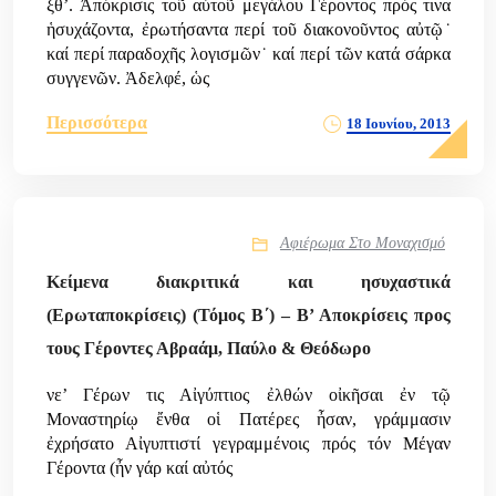
ξθ’. Ἀπόκρισις τοῦ αὐτοῦ μεγάλου Γέροντος πρός τινα
ἡσυχάζοντα, ἐρωτήσαντα περί τοῦ διακονοῦντος αὐτῷ˙
καί περί παραδοχῆς λογισμῶν˙ καί περί τῶν κατά σάρκα
συγγενῶν. Ἀδελφέ, ὡς
Περισσότερα
18 Ιουνίου, 2013
Αφιέρωμα Στο Μοναχισμό
Κείμενα διακριτικά και ησυχαστικά
(Ερωταποκρίσεις) (Τόμος Β΄) – Β’ Αποκρίσεις προς
τους Γέροντες Αβραάμ, Παύλο & Θεόδωρο
νε’ Γέρων τις Αἰγύπτιος ἐλθών οἰκῆσαι ἐν τῷ
Μοναστηρίῳ ἔνθα οἱ Πατέρες ἦσαν, γράμμασιν
ἐχρήσατο Αἰγυπτιστί γεγραμμένοις πρός τόν Μέγαν
Γέροντα (ἦν γάρ καί αὐτός