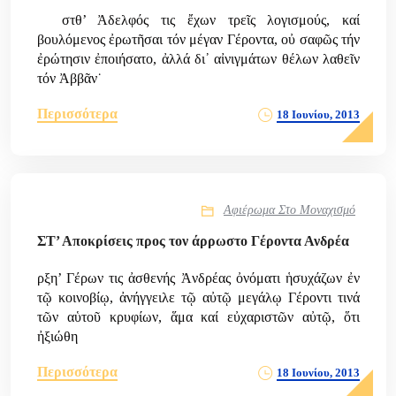
στθ’ Ἀδελφός τις ἔχων τρεῖς λογισμούς, καί
βουλόμενος ἐρωτῆσαι τόν μέγαν Γέροντα, οὐ σαφῶς τήν
ἐρώτησιν ἐποιήσατο, ἀλλά δι᾿ αἰνιγμάτων θέλων λαθεῖν
τόν Ἀββᾶν˙
Περισσότερα
18 Ιουνίου, 2013
Αφιέρωμα Στο Μοναχισμό
ΣΤ’ Αποκρίσεις προς τον άρρωστο Γέροντα Ανδρέα
ρξη’ Γέρων τις ἀσθενής Ἀνδρέας ὀνόματι ἡσυχάζων ἐν
τῷ κοινοβίῳ, ἀνήγγειλε τῷ αὐτῷ μεγάλῳ Γέροντι τινά
τῶν αὑτοῦ κρυφίων, ἅμα καί εὐχαριστῶν αὐτῷ, ὅτι
ἠξιώθη
Περισσότερα
18 Ιουνίου, 2013