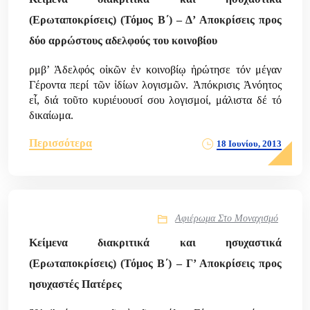
(Ερωταποκρίσεις) (Τόμος Β΄) – Δ’ Αποκρίσεις προς
δύο αρρώστους αδελφούς του κοινοβίου
ρμβ’ Ἀδελφός οἰκῶν ἐν κοινοβίῳ ἠρώτησε τόν μέγαν
Γέροντα περί τῶν ἰδίων λογισμῶν. Ἀπόκρισις Ἀνόητος
εἶ, διά τοῦτο κυριέυουσί σου λογισμοί, μάλιστα δέ τό
δικαίωμα.
Περισσότερα
18 Ιουνίου, 2013
Αφιέρωμα Στο Μοναχισμό
Κείμενα διακριτικά και ησυχαστικά
(Ερωταποκρίσεις) (Τόμος Β΄) – Γ’ Αποκρίσεις προς
ησυχαστές Πατέρες