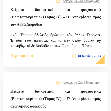
Αφιέρωμα Στο Μοναχισμό
Κείμενα διακριτικά και ησυχαστικά
(Ερωταποκρίσεις) (Τόμος Β΄) – Η’ Αποκρίσεις προς
τον Αββά Δωρόθεο
σνβ’ Ἕτερος ἀδελφός ἠρώτησε τόν ἄλλον Γέροντα.
Ἐπειδή ἔχω χρήματα, καί τά μέν θέλω δοῦναι τῷ
κοινοβίῳ, τά δέ διαδοῦναι πτωχοῖς, εἰπέ μοι, Πάτερ, εἰ
Περισσότερα
18 Ιουνίου, 2013
Αφιέρωμα Στο Μοναχισμό
Κείμενα διακριτικά και ησυχαστικά
(Ερωταποκρίσεις) (Τόμος Β΄) – Ζ’ Αποκρίσεις προς
ανώνυμους αδελφούς