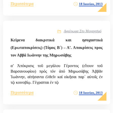
Περισσότερα
18 Ιουνίου, 2013
Αφιέρωμα Στο Μοναχισμό
Κείμενα διακριτικά και ησυχαστικά
(Ερωταποκρίσεις) (Τόμος Β΄) – Α’. Αποκρίσεις προς
τον Αββά Ιωάννην της Μηρωσάβης
α’ Ἀπόκρισις τοῦ μεγάλου Γέροντος (εἴτουν τοῦ
Βαρσανουφίου) πρός τόν ἀπό Μηρωσάβης Ἀββᾶν
Ἰωάννην, αἰτήσαντα ἐλθεῖν καί οἰκῆσαι παρ᾿ αὐτοῖς ἐν
τῷ κοινοβίῳ. Γέγραπται ἐν τῷ
Περισσότερα
18 Ιουνίου, 2013