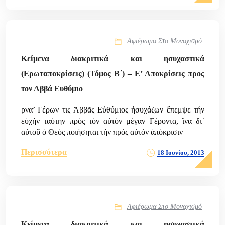
Αφιέρωμα Στο Μοναχισμό
Κείμενα διακριτικά και ησυχαστικά
(Ερωταποκρίσεις) (Τόμος Β΄) – Ε’ Αποκρίσεις προς
τον Αββά Ευθύμιο
ρνα’ Γέρων τις Ἀββᾶς Εὐθύμιος ἡσυχάζων ἔπεμψε τήν
εὐχήν ταύτην πρός τόν αὐτόν μέγαν Γέροντα, ἵνα δι᾿
αὐτοῦ ὁ Θεός ποιήσηται τήν πρός αὐτόν ἀπόκρισιν
Περισσότερα
18 Ιουνίου, 2013
Αφιέρωμα Στο Μοναχισμό
Κείμενα διακριτικά και ησυχαστικά