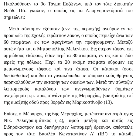
Ηκολούθησεν το 9ο Τάγμα Ευζώνων, υπό τον τότε διοικητήν
Θεόδ. Πά- γκαλον, ο οποίος εις τα Απομνημονεύματά του
σημειώνει:
…Μετά σύντομον εξέτασιν (ενν. της περιοχής) ανεύρον εν τω
προαυλίω της Σχολής τεράστιον λάκον, ο οποίος περιείχε άνω των
60 πτωμάτων εκ των σφαγέντων την προηγουμένην. Μεταξύ
αυτών ήτο και ο Μητροπολίτης Μελενίκου. Εις έτερον τάφον, επί
αμμώδους εδάφους, ήσαν περί τα 30 πτώματα, εν οις και οι δύο
ιερείς της πόλεως. Περί τα 20 ακόμη πτώματα εύρομεν εις
μεμονωμένους τάφους καί τινα άταφα. Οι κάτοικοι (όσοι
διεσώθησαν) και ίδια τα γυναικόπαιδα με σπαρακτικούς θρήνους
παρηκολούθουν την εκταφήν των οικείων των. Μετά την σύνταξιν
λεπτομερούς καταλόγου των ανεγνωρισθέντων θυμάτων
ανεχώρησα μ.μ. προς συνάντησιν της Μεραρχί­ας, βαδιζούσης επί
της αμαξιτής οδού προς βορράν εις Μαρικοστίνοβο (13).
Επίσης ο Μέραρχος της 6ης Μεραρχίας, μετέπειτα αντιστράτηγος
Νικ. Δελαγραμμάτικας (14), αφού μετέβη και αυτός εις
Σιδηρόκαστρον και διενήργησεν λεπτομερή έρευναν, απέστειλε
προς τον τότε Βασιλέα Κωνσταντί­νον Α’ (IB’) το κάτωθι