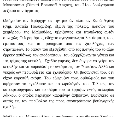
Μποτσάνωφ (Dimitri Botsanoff Angnet), του 21ου βουλγαρικού
πεζικού συντάγματος.
Ωδήγησαν τον Ιεράρχην εις την μικράν πλατείαν Καρά Αγάνη
(σημ. πλατεία Πολυζωΐδη), έξωθι της πόλεως, πλησίον του
χειμάρρου της Μαϊμούδας, υβρίζοντες και κτυπώντες αυτόν
συνεχώς. Ο Ιερομάρτυς, εδέχετο αγογγύστως τα λακτίσματα, τους
εμπτυσμούς και τα τρυπήματα από τας ξιφολόγχας των
στρατιωτών. Το ράσον του εξεσχίσθη, από τας πληγάς του το αίμα
έρρεεν αφθόνως, τον εποδοπάτουν, του εξερρίζωναν τα γένεια και
τας τρίχας της κεφαλής. Σχεδόν γυμνός, δεν άργησε να γείρη την
κεφαλήν και να παραδώση το πνεύμα εις τον Ύψιστον. Αλλά και
νεκρός ων περιυβρίζετο και εχλευάζετο. Οι βασανισταί του, δεν
είχον κορεσθή ακόμη. Του εξώρυξαν τους οφθαλμούς και του
αφήρεσαν το εγκόλπιον και το ωρολόγιόν του. Τελικώς τον
κατεκρεούργησαν και το σώμα του το έρριψαν εντός πελωρίου
λάκκου, ο οποίος περιείχεν καιομένην άσβεστον. Ευρίσκετο δε
αυτός εις τον περίβολον της προς αποπεράτωσιν βουλγαρικής
σχολής.
Μαζί με τον Μητροπολίτην εμαρτύρησαν ο πρωθιερεύς Σταύρος