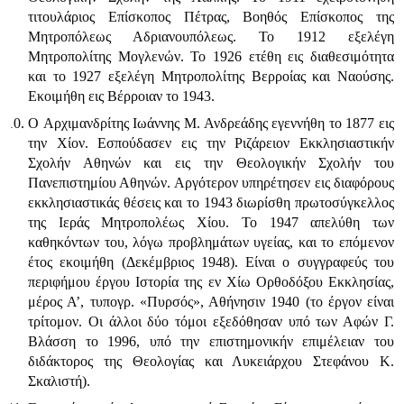
τιτουλάριος Επίσκοπος Πέτρας, Βοηθός Επί­σκοπος της
Μητροπόλεως Αδριανουπόλεως. Το 1912 εξελέγη
Μητροπολίτης Μογλενών. Το 1926 ετέθη εις διαθεσιμότητα
και το 1927 εξελέγη Μητροπολίτης Βερροίας και Ναούσης.
Εκοιμήθη εις Βέρροιαν το 1943.
O Αρχιμανδρίτης Ιωάννης Μ. Ανδρεάδης εγεννήθη το 1877 εις
την Χίον. Εσπούδασεν εις την Ριζάρειον Εκκλησιαστικήν
Σχολήν Αθηνών και εις την Θεολογικήν Σχολήν του
Πανεπιστημίου Αθηνών. Αργότερον υπηρέτησεν εις διαφόρους
εκκλησιαστικάς θέσεις και το 1943 διωρίσθη πρωτοσύγκελλος
της Ιεράς Μητροπολέως Χίου. Το 1947 απελύθη των
καθηκόντων του, λόγω προβλημάτων υγείας, και το επόμενον
έτος εκοιμήθη (Δεκέμβριος 1948). Είναι ο συγγραφεύς του
περιφήμου έργου Ιστορία της εν Χίω Ορθοδόξου Εκκλησίας,
μέρος Α’, τυπογρ. «Πυρσός», Αθήνησιν 1940 (το έργον είναι
τρίτομον. Οι άλλοι δύο τόμοι εξεδόθησαν υπό των Αφών Γ.
Βλάσση το 1996, υπό την επιστημονικήν επιμέλειαν του
διδάκτορος της Θεολογίας και Λυκειάρχου Στεφά­νου Κ.
Σκαλιστή).