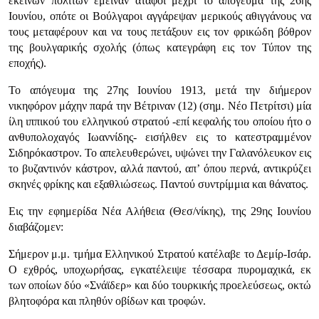
εκείνων πολιτών έμειναν άταφοι μέχρι το απόγευμα της 26ης
Ιουνίου, οπότε οι Βούλγαροι αγγάρεψαν μερικούς αθιγγάνους να
τους μεταφέρουν και να τους πετάξουν εις τον φρικώδη βόθρον
της βουλγαρικής σχολής (όπως κατεγράφη εις τον Τύπον της
εποχής).
Το απόγευμα της 27ης Ιουνίου 1913, μετά την διήμερον
νικηφόρον μάχην παρά την Βέτριναν (12) (σημ. Νέο Πετρίτσι) μία
ίλη ιππικού του ελληνικού στρα­τού -επί κεφαλής του οποίου ήτο ο
ανθυπολοχαγός Ιωαννίδης- εισήλθεν εις το κατεστραμμένον
Σιδηρόκαστρον. Το απελευθερώνει, υψώνει την Γαλανό­λευκον εις
το βυζαντινόν κάστρον, αλλά παντού, απ’ όπου περνά, αντικρύζει
σκηνές φρίκης και εξαθλιώσεως. Παντού συντρίμμια και θάνατος.
Εις την εφημερίδα Νέα Αλήθεια (Θεσ/νίκης), της 29ης Ιουνίου
διαβάζομεν:
Σήμερον μ.μ. τμήμα Ελληνικού Στρατού κατέλαβε το Δεμίρ-Ισάρ.
Ο εχθρός, υποχωρήσας, εγκατέλειψε τέσσαρα πυρομαχικά, εκ
των οποίων δύο «Σνάϊδερ» και δύο τουρκικής προελεύσεως, οκτώ
βλητοφόρα και πληθύν οβίδων και τροφών.