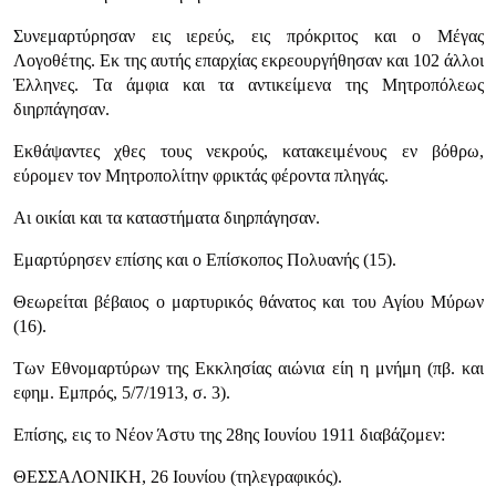
Συνεμαρτύρησαν εις ιερεύς, εις πρόκριτος και ο Μέγας
Λογοθέτης. Εκ της αυτής επαρχίας εκρεουργήθησαν και 102 άλλοι
Έλληνες. Τα άμφια και τα αντικείμενα της Μητροπόλεως
διηρπάγησαν.
Εκθάψαντες χθες τους νεκρούς, κατακειμένους εν βόθρω,
εύρομεν τον Μητροπολίτην φρικτάς φέροντα πληγάς.
Αι οικίαι και τα καταστήματα διηρπάγησαν.
Εμαρτύρησεν επίσης και ο Επίσκοπος Πολυανής (15).
Θεωρείται βέβαιος ο μαρτυρικός θάνατος και του Αγίου Μύρων
(16).
Των Εθνομαρτύρων της Εκκλησίας αιώνια είη η μνήμη (πβ. και
εφημ. Εμπρός, 5/7/1913, σ. 3).
Επίσης, εις το Νέον Άστυ της 28ης Ιουνίου 1911 διαβάζομεν:
ΘΕΣΣΑΛΟΝΙΚΗ, 26 Ιουνίου (τηλεγραφικός).