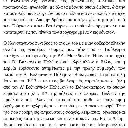
Ο Κωνσταντίνος, γνώστης της βουλγαρικής πολιτικής και
προπαγάνδας, ηγωνίσθη, με όλα τα μέσα τα οποία διέθετε, διά την
καταστολήν των ενεργειών του αντιπάλου και εν πολλοίς επέτυχεν
του σκοπού του. Διά την δράσιν του αυτήν εγένετο μισητός υπό
των Τούρκων και των Βουλγάρων, οι οποίοι δεν άργησαν να τον
κατατάξουν εις τον πίνακα των προγεγραμμένων εις θάνατον.
Ο Κωνσταντίνος συνέδεσε το όνομά του με μίαν φοβεράν εθνικήν
σελίδα της νεωτέρας ιστορίας μας, τότε που οι Βούλγαροι
κατείχον -προσωρι­νούς- την ΒΑ. Μακεδονίαν. Ήσαν οι απαρχές
του Β’ Βαλκανικού Πολέμου και τώρα πλέον η Ελλάς και η
Σερβία ευρίσκοντο αντιμέτωπες με την πρώ­ην σύμμαχόν των
-κατά τον Α’ Βαλκανικόν Πόλεμον- Βουλγαρίαν. Περί τα τέλη
Ιουνίου του 1913 ο τακτικός βουλγαρικός στρατός κατείχε (ήδη
από τον Α’ Βαλκανικόν Πόλεμον) το Σιδηρόκαστρον, το οποίον
ευρίσκετο 26 χλμ. ΒΔ. της πόλεως των Σερρών. Βλέπων την
προέλασιν του ελληνικού στρατού ητοιμάσθη να υποχωρήση
(γρήγορα η υποχώρησίς του μετετράπη εις άτακτον φυγήν). Τότε
ήτο που προέβη εις ανηκούστους σφαγάς, λεηλασίας, δηώσεις και
ατιμώσεις κατά της πόλεως και των κατοίκων της, Εις το Δεμίρ-
Ισσάρ ευρίσκετο και η θερινή κατοικία του Μητροπολίτου