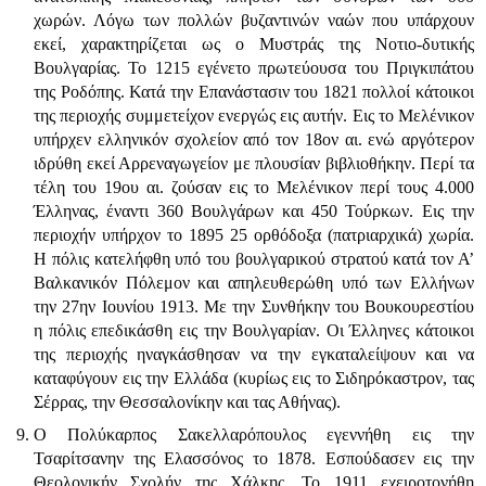
χωρών. Λόγω των πολλών βυζαντινών ναών που υπάρχουν
εκεί, χαρακτηρίζεται ως ο Μυστράς της Νοτιο-δυτικής
Βουλγαρίας. Το 1215 εγένετο πρωτεύουσα του Πριγκιπάτου
της Ροδόπης. Κατά την Επανάστασιν του 1821 πολλοί κάτοικοι
της περιοχής συμμετείχον ενεργώς εις αυτήν. Εις το Μελένικον
υπήρχεν ελληνικόν σχολείον από τον 18ον αι. ενώ αργότερον
ιδρύθη εκεί Αρρεναγωγείον με πλουσίαν βιβλιοθήκην. Περί τα
τέλη του 19ου αι. ζούσαν εις το Μελένικον περί τους 4.000
Έλληνας, έναντι 360 Βουλγάρων και 450 Τούρκων. Εις την
περιοχήν υπήρχον το 1895 25 ορθόδοξα (πατριαρχικά) χωρία.
Η πόλις κατελήφθη υπό του βουλγαρικού στρατού κατά τον Α’
Βαλκανικόν Πόλεμον και απηλευθερώθη υπό των Ελλήνων
την 27ην Ιουνίου 1913. Με την Συνθήκην του Βουκουρεστίου
η πόλις επεδικάσθη εις την Βουλγαρίαν. Οι Έλληνες κάτοικοι
της περιοχής ηναγκάσθησαν να την εγκαταλείψουν και να
καταφύγουν εις την Ελλάδα (κυρίως εις το Σιδηρόκαστρον, τας
Σέρρας, την Θεσσαλονίκην και τας Αθήνας).
O Πολύκαρπος Σακελλαρόπουλος εγεννήθη εις την
Τσαρίτσανην της Ελασσόνος το 1878. Εσπούδασεν εις την
Θεολογικήν Σχολήν της Χάλκης. Το 1911 εχειροτονήθη