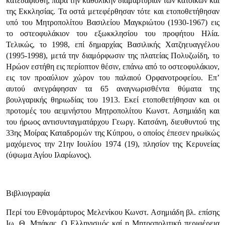
κατεδαφίσθη, παρά την καθολι­κήν διαμαρτυρίαν των κατοίκων και
της Εκκλησίας. Τα οστά μετεφέρθησαν τότε και ετοποθετήθησαν
υπό του Μητροπολίτου Βασιλείου Μαγκριώτου (1930-1967) εις
το οστεοφυλάκιον του εξωκκλησίου του προφήτου Ηλία.
Τελικώς, το 1998, επί δημαρχίας Βασιλικής Χατζηευαγγέλου
(1995-1998), μετά την διαμόρφωσιν της πλατείας Πολυζωίδη, το
Ηρώον εστήθη εις περίοπτον θέσιν, επάνω από το οστεοφυλάκιον,
εις τον προαύλιον χώρον του παλαιού Ορφανοτροφείου. Επ’
αυτού ανεγράφησαν τα 65 αναγνωρισθέντα θύματα της
βουλγαρικής θηριωδίας του 1913. Εκεί ετοποθετήθησαν και οι
προτομές του αειμνήστου Μητροπολίτου Κωνστ. Ασημιάδη και
του ήρωος αντισυνταγματάρχου Γεωργ. Κατσάνη, διευθυντού της
33ης Μοίρας Κατα­δρομών της Κύπρου, ο οποίος έπεσεν ηρωϊκώς
μαχόμενος την 21ην Ιουλίου 1974 (19), πλησίον της Κερυνείας
(ύψωμα Αγίου Ιλαρίωνος).
Βιβλιογραφία
Περί του Εθνομάρτυρος Μελενίκου Κωνστ. Ασημιάδη βλ. επίσης
Ιω. Θ. Μπάκας, Ο Ελλη­νισμός καί η Μητροπολιτική περιφέρεια