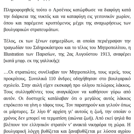
Πληροφορηθείς τούτο ο Αρσένιος κατώρθωσε να διαφύγη κατά
την διάρκεια της νυκτός και να καταφύγη εις γειτονικόν χωρίον,
όπου και παρέμεινε κρυπτόμενος μέχρι της αναχωρήσεως των
βουλγαρικών στρατευμάτων.
Τέλος, εκ των ξένων εφημερίδων, αι οποίαι περιέγραψαν την
τραγωδίαν του Σιδηροκάστρου και το τέλος του Μητροπολίτου, η
Illustration των Παρισίων, της 2ας Αυγούστου 1913, αναφέρει
[κατά μτφρ. εκ της γαλλικής):
…Οι στρατιώτες συνέλαβαν τον Μητροπολίτη, τους ιερείς, τους
προκρίτους. Συνολικά 110 άνδρες οδηγήθησαν στο βουλγαρικό
σχολείο. Στην αυλή είχεν εκσκαφή προ ολίγου πελώριος λάκκος.
Τους συλληφθέντες τους ανα­γκάζουν να καθήσουν γύρω από
αυτόν. Οι δυστυχείς κατάλαβαν ότι ο με­γάλος αυτός λάκκος
επρόκειτο να γίνη ο τάφος τους. Τον παρατηρούν και γελούν όπως
οι μάρτυρες. Σε λίγο θ’ αρχίση γι’ αυτούς η ζωή, την οποίαν ο
χρόνος δεν μπορεί να τερματίση (αιώνια ζωή). Από εκεί ψηλά θα
βλέπουν τον ελληνικόν στρατόν ν’ ανακτά νικηφόρα τη χώρα. Η
βουλγαρική λόγχη βυθίζεται και ξαναβυθίζεται με λύσσα αγρίου