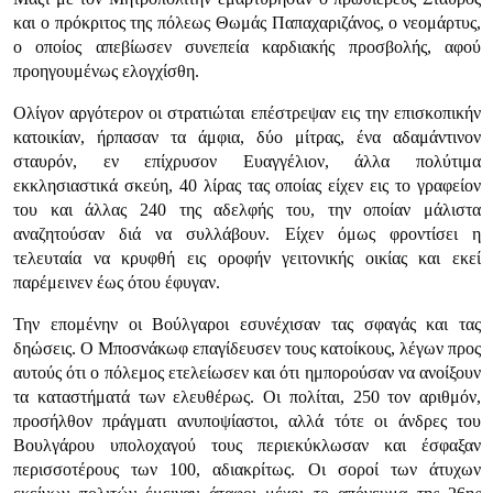
και ο πρόκριτος της πόλεως Θωμάς Παπαχαριζάνος, ο νεομάρτυς,
ο οποίος απεβίωσεν συνεπεία καρδιακής προσβολής, αφού
προηγουμένως ελογχίσθη.
Ολίγον αργότερον οι στρατιώται επέστρεψαν εις την επισκοπικήν
κατοι­κίαν, ήρπασαν τα άμφια, δύο μίτρας, ένα αδαμάντινον
σταυρόν, εν επίχρυσον Ευαγγέλιον, άλλα πολύτιμα
εκκλησιαστικά σκεύη, 40 λίρας τας οποίας είχεν εις το γραφείον
του και άλλας 240 της αδελφής του, την οποίαν μάλι­στα
αναζητούσαν διά να συλλάβουν. Είχεν όμως φροντίσει η
τελευταία να κρυφθή εις οροφήν γειτονικής οικίας και εκεί
παρέμεινεν έως ότου έφυγαν.
Την επομένην οι Βούλγαροι εσυνέχισαν τας σφαγάς και τας
δηώσεις. Ο Μποσνάκωφ επαγίδευσεν τους κατοίκους, λέγων προς
αυτούς ότι ο πόλεμος ετελείωσεν και ότι ημπορούσαν να ανοίξουν
τα καταστήματά των ελευθέρως. Οι πολίται, 250 τον αριθμόν,
προσήλθον πράγματι ανυποψία­στοι, αλλά τότε οι άνδρες του
Βουλγάρου υπολοχαγού τους περιεκύκλωσαν και έσφαξαν
περισσοτέρους των 100, αδιακρίτως. Οι σοροί των άτυ­χων