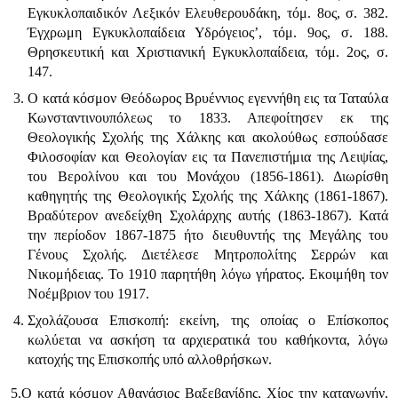
Εγκυκλοπαιδικόν Λεξικόν Ελευθερουδάκη, τόμ. 8ος, σ. 382.
Έγχρωμη Εγκυκλοπαίδεια Υδρόγειος’, τόμ. 9ος, σ. 188.
Θρησκευτική και Χριστιανική Εγκυκλοπαίδεια, τόμ. 2ος, σ.
147.
Ο κατά κόσμον Θεόδωρος Βρυέννιος εγεννήθη εις τα Ταταύλα
Κωνσταντινουπόλεως το 1833. Απεφοίτησεν εκ της
Θεολογικής Σχολής της Χάλκης και ακολούθως εσπούδασε
Φιλοσοφίαν και Θεο­λογίαν εις τα Πανεπιστήμια της Λειψίας,
του Βερολίνου και του Μονάχου (1856-1861). Διωρίσθη
καθηγητής της Θεολογικής Σχολής της Χάλκης (1861-1867).
Βραδύτερον ανεδείχθη Σχολάρχης αυτής (1863-1867). Κατά
την περίοδον 1867-1875 ήτο διευθυντής της Μεγάλης του
Γένους Σχολής. Διετέλεσε Μητροπολίτης Σερρών και
Νικομήδειας. Το 1910 παρητήθη λόγω γήρατος. Εκοιμήθη τον
Νοέμβριον του 1917.
Σχολάζουσα Επισκο­πή: εκείνη, της οποίας ο Επίσκοπος
κωλύεται να ασκήση τα αρχιερατικά του καθήκοντα, λόγω
κατοχής της Επισκοπής υπό αλλοθρήσκων.
5.Ο κατά κόσμον Αθανάσιος Βαξεβανίδης, Χίος την καταγωγήν,