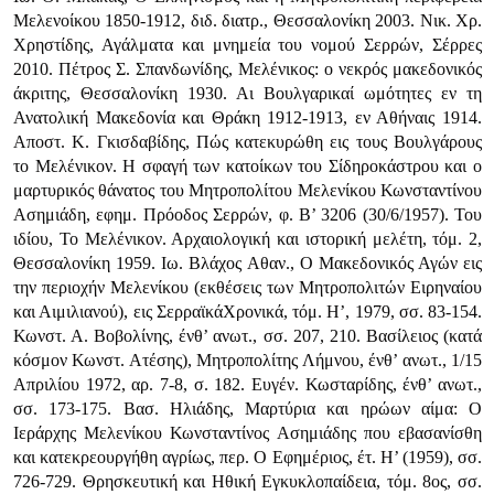
Μελενοίκου 1850-1912, διδ. διατρ., Θεσσαλονίκη 2003. Νικ. Χρ.
Χρηστίδης, Αγάλματα και μνημεία του νομού Σερρών, Σέρρες
2010. Πέτρος Σ. Σπανδωνίδης, Μελένικος: ο νεκρός μακεδονικός
άκριτης, Θεσσαλονίκη 1930. Αι Βουλγαρικαί ωμότητες εν τη
Ανατολική Μακεδονία και Θράκη 1912-1913, εν Αθήναις 1914.
Αποστ. Κ. Γκισδαβίδης, Πώς κατεκυρώθη εις τους Βουλγάρους
το Μελένικον. Η σφαγή των κατοίκων του Σίδηροκάστρου και ο
μαρτυρικός θάνατος του Μητροπολίτου Μελενίκου Κωνσταντίνου
Ασημιάδη, εφημ. Πρόοδος Σερρών, φ. Β’ 3206 (30/6/1957). Του
ιδίου, Το Μελένικον. Αρχαι­ολογική και ιστορική μελέτη, τόμ. 2,
Θεσσαλονίκη 1959. Ιω. Βλάχος Αθαν., Ο Μακεδονικός Αγών εις
την περιοχήν Μελενίκου (εκθέσεις των Μητροπολιτών Ειρηναίου
και Αιμιλιανού), εις ΣερραϊκάΧρονικά, τόμ. Η’, 1979, σσ. 83-154.
Κωνστ. Α. Βοβολίνης, ένθ’ ανωτ., σσ. 207, 210. Βασίλειος (κατά
κόσμον Κωνστ. Ατέσης), Μητροπολίτης Λήμνου, ένθ’ ανωτ., 1/15
Απριλίου 1972, αρ. 7-8, σ. 182. Ευγέν. Κωσταρίδης, ένθ’ ανωτ.,
σσ. 173-175. Βασ. Ηλιάδης, Μαρτύρια και ηρώων αίμα: Ο
Ιεράρχης Μελενίκου Κωνσταντίνος Ασημιάδης που εβασανίσθη
και κατεκρεουργήθη αγρίως, περ. Ο Εφημέριος, έτ. Η’ (1959), σσ.
726-729. Θρησκευτική και Ηθική Εγκυκλοπαίδεια, τόμ. 8ος, σσ.