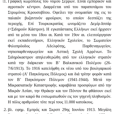
Γραφική κωμόπολις του νομού Σερρών. Είναι εμπορικόν και
αγροτικόν κέντρον. Διαρρέεται υπό του παραποτάμου του
Στρυμόνος Κρουσοβίτου. Οφείλει την ονομασίαν της εις το
παλαιόν βυζαντινόν φρούριον, το οποίον δεσπόζει της
περιοχής. Επί Τουρκοκρατίας ωνομάζετο Δεμίρ-Ισσάρ
(=Σιδηρούν Κάστρον). Η εγκατάστασις Ελλή­νων εκεί ήρχισεν
από τα μέσα του 18ου αι. Κατά τον 19ον αι. ελειτούργησαν
εκεί εκπαιδευτήριον, Ελληνικόν Σχολείον, το Σωματείον
Φιλοπρόοδος Αδελφότης, Παρθεναγωγείον,
νηπιοπαρθεναγωγείον και Αστική Σχολή Αρρένων. Το
Σιδηρόκαστρον απηλευθερώθη από τον ελληνικόν στρατόν
κατά την διάρκειαν του Β’ Βαλκανικού Πολέμου (26-
7/6/1913). Το 1916 κατελήφθη εκ νέου υπό του βουλγαρικού
στρατού (Α’ Παγκόσμιος Πόλεμος) και διά τρίτην φοράν κατά
τον Β’ Παγκόσμιον Πόλεμον (1941-1944). Μετά την
Μικρασιατι­κήν Καταστροφήν, καραβάνια προσφύγων από την
Μικράν Ασίαν, την Θράκην και τον Πόντον θα φθάσουν εκεί
και με τον καιρό θα ενσωματωθούν εις τον γηγενή πληθυσμόν.
Η πόλις αριθμούσε τότε περί τους 11.000 κατοίκους.
βλ. εφημ. Εμπρός και Σκριπτ 29ης Ιουνίου 1913. Μεγάλη