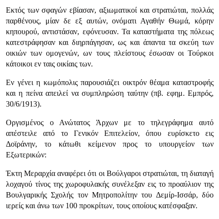
Εκτός των σφαγών εβίασαν, αξιωματικοί και στρατιώται, πολλάς
παρθένους, μίαν δε εξ αυτών, ονόματι Αγαθήν Θωμά, κόρην
κηπουρού, αντιστάσαν, εφόνευσαν. Τα καταστήματα της πόλεως
κατεστράφησαν και διηρπάγησαν, ως και άπαντα τα σκεύη των
οικιών των ομογενών, ων τους πλείστους έσω­σαν οι Τούρκοι
κάτοικοι εν ταις οικίαις των.
Εν γένει η κωμόπολις παρουσιάζει οικτρόν θέαμα καταστροφής
και η πεί­να απειλεί να συμπληρώση ταύτην (πβ. εφημ. Εμπρός,
30/6/1913).
Οργισμένος ο Ανώτατος Άρχων με το τηλεγράφημα αυτό
απέστειλε από το Γενικόν Επιτελείον, όπου ευρίσκετο εις
Δοϊράνην, το κάτωθι κείμενον προς το υπουργείον των
Εξωτερικών:
Έκτη Μεραρχία αναφέρει ότι οι Βούλγαροι στρατιώται, τη διαταγή
λοχαγού τίνος της χωροφυλακής συνέλεξαν εις το προαύλιον της
Βουλγαρικής Σχολής τον Μητροπολίτην του Δεμίρ-Ισσάρ, δύο
ιερείς και άνω των 100 προ­κρίτων, τους οποίους κατέσφαξαν.