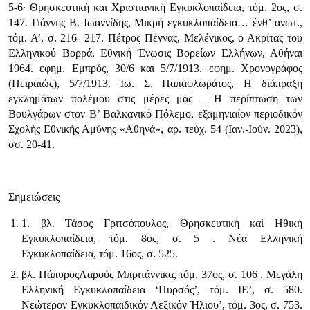
5-6· Θρησκευτική και Χριστιανική Εγκυκλοπαίδεια, τόμ. 2ος, σ.
147. Γιάννης Β. Ιωαννίδης, Μικρή εγκυκλοπαίδεια… ένθ’ ανωτ.,
τόμ. Α’, σ. 216- 217. Πέτρος Πέννας, Μελένικος, ο Ακρίτας του
Ελληνικού Βορρά, Εθνική Ένωσις Βορείων Ελλήνων, Αθήναι
1964. εφημ. Εμπρός, 30/6 και 5/7/1913. εφημ. Χρονογράφος
(Πειραι­ώς), 5/7/1913. Ιω. Σ. Παπαφλωράτος, Η διάπραξη
εγκλημάτων πολέμου στις μέρες μας – Η περίπτωση των
Βουλγάρων στον Β’ Βαλκανικό Πόλεμο, εξαμηνιαίον περιοδικόν
Σχολής Εθνικής Αμύνης «Αθηνά», αρ. τεύχ. 54 (Ιαν.-Ιούν. 2023),
σσ. 20-41.
Σημειώσεις
1. βλ. Τάσος Γριτσόπουλος, Θρησκευτική καί Ηθική
Εγκυκλοπαίδεια, τόμ. 8ος, σ. 5 . Νέα Ελληνική
Εγκυκλοπαίδεια, τόμ. 16ος, σ. 525.
βλ. ΠάπυροςΛαρούς Μπριτάννικα, τόμ. 37ος, σ. 106 . Μεγάλη
Ελληνική Εγκυκλοπαίδεια ‘Πυρσός’, τόμ. ΙΕ’, σ. 580.
Νεώτερον Εγκυκλοπαιδικόν Λεξικόν Ήλιου’, τόμ. 3ος, σ. 753.