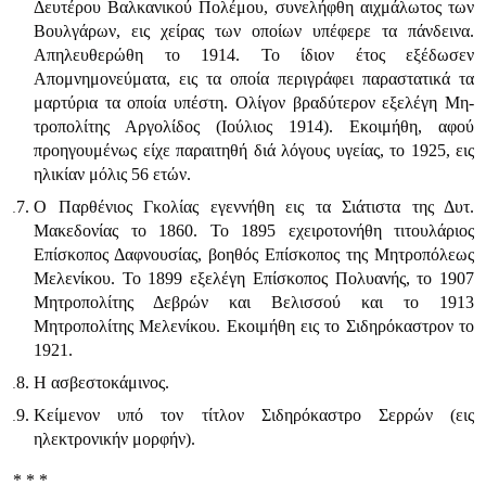
Δευτέρου Βαλκανι­κού Πολέμου, συνελήφθη αιχμάλωτος των
Βουλγάρων, εις χείρας των οποίων υπέφερε τα πάνδεινα.
Απηλευθερώθη το 1914. Το ίδιον έτος εξέδωσεν
Απομνημονεύματα, εις τα οποία περιγράφει παραστατικά τα
μαρτύρια τα οποία υπέστη. Ολίγον βραδύτερον εξελέγη Μη­
τροπολίτης Αργολίδος (Ιούλιος 1914). Εκοιμήθη, αφού
προηγουμένως είχε παραιτηθή διά λόγους υγείας, το 1925, εις
ηλικίαν μόλις 56 ετών.
Ο Παρθένιος Γκολίας εγεννήθη εις τα Σιάτιστα της Δυτ.
Μακεδονίας το 1860. Το 1895 εχειροτονήθη τιτουλάριος
Επίσκοπος Δαφνουσίας, βοηθός Επίσκοπος της Μητροπόλεως
Μελενίκου. Το 1899 εξελέγη Επίσκο­πος Πολυανής, το 1907
Μητροπολίτης Δεβρών και Βελισσού και το 1913
Μητροπολίτης Μελενίκου. Εκοιμήθη εις το Σιδηρόκαστρον το
1921.
Η ασβεστοκάμινος.
Κείμενον υπό τον τίτλον Σιδηρόκαστρο Σερρών (εις
ηλεκτρονικήν μορφήν).
* * *