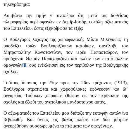
τηλεγράφημα:
Λαμβάνω την τιμήν ν’ αναφέρω ότι, μετά τας δοθείσας
πληροφορίας περί σφαγών εν Δεμίρ-Ισσάρ, εστάλη αξιωματικός
του Επιτελείου, όστις εξηκρίβωσε τα εξής:
Ο Βούλγαρος λοχαγός της χωροφυλακής Μίκτα Μιλεγκώφ, τη
υποδείξει τρι­ών Βουλγαριζόντων κατοίκων, συνέλαβε τον
Μητροπολίτην Κωνσταντίνον, τον ιερέα Παπασταύρον, τον
προύχοντα Θωμάν Παπαχαριζάνο και πλέον των εκατό άλλων
ομογενών
[i]
, ους ενέκλεισεν εις τον περίβολον της Βουλγαρικής
σχολής.
Τούτους άπαντας την 25ην προς την 26ην τρέχοντος (1913),
Βούλγαροι στρατιώται και χωροφύλακες εφόνευσαν και δι’
αγγαρείας Τούρκων χωρικών έθαψαν εις τον περίβολον της
σχολής και έξωθι του ανατολικού μανδροτοίχου αυτής.
Ο αξιωματικός του Επιτελείου μου διέταξε την εκταφήν αυτών ίνα
βεβαιωθή. Και όντως εις βάθος πλέον των δύο μέτρων
ανευρέθησαν συσσωρευμένα τα πτώματα των σφαγέντων.