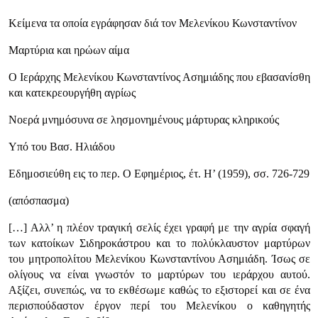
Κείμενα τα οποία εγράφησαν διά τον Μελενίκου Κωνσταντίνον
Μαρτύρια και ηρώων αίμα
Ο Ιεράρχης Μελενίκου Κωνσταντίνος Ασημιάδης που εβασανίσθη
και κατεκρεουργήθη αγρίως
Νοερά μνημόσυνα σε λησμονημένους μάρτυρας κληρικούς
Υπό του Βασ. Ηλιάδου
Εδημοσιεύθη εις το περ. Ο Εφημέριος, έτ. Η’ (1959), σσ. 726-729
(απόσπασμα)
[…] Αλλ’ η πλέον τραγική σελίς έχει γραφή με την αγρία σφαγή
των κα­τοίκων Σιδηροκάστρου και το πολύκλαυστον μαρτύρων
του μητροπολίτου Μελενίκου Κωνσταντίνου Ασημιάδη. Ίσως σε
ολίγους να είναι γνω­στόν το μαρτύρων του ιεράρχου αυτού.
Αξίζει, συνεπώς, να το εκθέσωμε καθώς το εξιστορεί και σε ένα
περισπούδαστον έργον περί του Μελενίκου ο καθηγητής