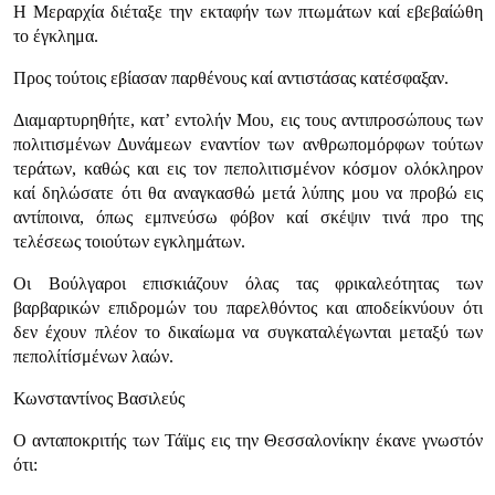
Η Μεραρχία διέταξε την εκταφήν των πτωμάτων καί εβεβαίώθη
το έγκλημα.
Προς τούτοις εβίασαν παρθένους καί αντιστάσας κατέσφαξαν.
Διαμαρτυρηθήτε, κατ’ εντολήν Μου, εις τους αντιπροσώπους των
πολιτι­σμένων Δυνάμεων εναντίον των ανθρωπομόρφων τούτων
τεράτων, καθώς και εις τον πεπολιτισμένον κόσμον ολόκληρον
καί δηλώσατε ότι θα αναγκασθώ μετά λύπης μου να προβώ εις
αντίποινα, όπως εμπνεύσω φόβον καί σκέψιν τινά προ της
τελέσεως τοιούτων εγκλημάτων.
Οι Βούλγαροι επισκιάζουν όλας τας φρικαλεότητας των
βαρβαρικών επιδρομών του παρελθόντος και αποδείκνύουν ότι
δεν έχουν πλέον το δικαίωμα να συγκαταλέγωνται μεταξύ των
πεπολίτίσμένων λαών.
Κωνσταντίνος Βασιλεύς
Ο ανταποκριτής των Τάϊμς εις την Θεσσαλονίκην έκανε γνωστόν
ότι: