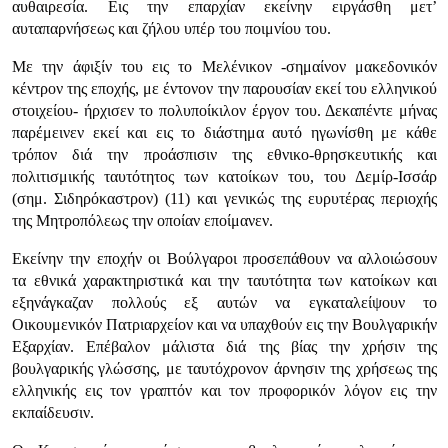
αυθαιρεσία. Εις την επαρχίαν εκείνην ειργάσθη μετ’
αυταπαρνήσεως και ζήλου υπέρ του ποιμνίου του.
Με την άφιξίν του εις το Μελένικον -σημαίνον μακεδονικόν
κέντρον της εποχής, με έντονον την παρουσίαν εκεί του ελληνικού
στοιχείου- ήρχισεν το πολυποίκιλον έργον του. Δεκαπέντε μήνας
παρέμεινεν εκεί και εις το διάστημα αυτό ηγωνίσθη με κάθε
τρόπον διά την προάσπισιν της εθνικο-θρησκευτικής και
πολιτισμικής ταυτότητος των κατοίκων του, του Δεμίρ-Ισσάρ
(σημ. Σιδηρόκαστρον) (11) και γενικώς της ευρυτέρας περιοχής
της Μητροπόλεως την οποίαν εποίμανεν.
Εκείνην την εποχήν οι Βούλγαροι προσεπάθουν να αλλοιώσουν
τα εθνι­κά χαρακτηριστικά και την ταυτότητα των κατοίκων και
εξηνάγκαζαν πολ­λούς εξ αυτών να εγκαταλείψουν το
Οικουμενικόν Πατριαρχείον και να υπα­χθούν εις την Βουλγαρικήν
Εξαρχίαν. Επέβαλον μάλιστα διά της βίας την χρήσιν της
βουλγαρικής γλώσσης, με ταυτόχρονον άρνησιν της χρήσεως της
ελληνικής εις τον γραπτόν και τον προφορικόν λόγον εις την
εκπαίδευσιν.