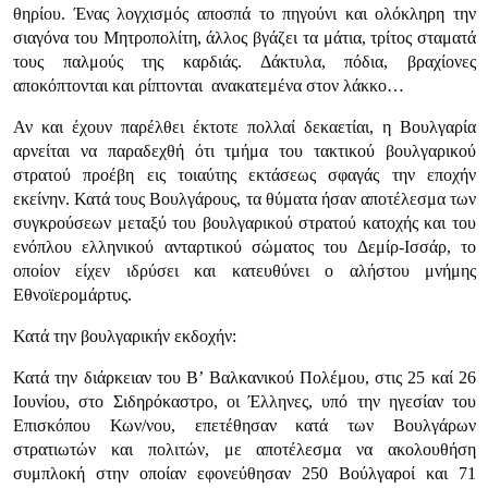
θηρίου. Ένας λογχισμός απο­σπά το πηγούνι και ολόκληρη την
σιαγόνα του Μητροπολίτη, άλλος βγάζει τα μάτια, τρίτος σταματά
τους παλμούς της καρδιάς. Δάκτυλα, πόδια, βραχίονες
αποκόπτονται και ρίπτονται ανακατεμένα στον λάκκο…
Αν και έχουν παρέλθει έκτοτε πολλαί δεκαετίαι, η Βουλγαρία
αρνείται να παραδεχθή ότι τμήμα του τακτικού βουλγαρικού
στρατού προέβη εις τοιαύτης εκτάσεως σφαγάς την εποχήν
εκείνην. Κατά τους Βουλγάρους, τα θύμα­τα ήσαν αποτέλεσμα των
συγκρούσεων μεταξύ του βουλγαρικού στρατού κατοχής και του
ενόπλου ελληνικού ανταρτικού σώματος του Δεμίρ-Ισσάρ, το
οποίον είχεν ιδρύσει και κατευθύνει ο αλήστου μνήμης
Εθνοϊερομάρτυς.
Κατά την βουλγαρικήν εκδοχήν:
Κατά την διάρκειαν του Β’ Βαλκανικού Πολέμου, στις 25 καί 26
Ιουνίου, στο Σιδηρόκαστρο, οι Έλληνες, υπό την ηγεσίαν του
Επισκόπου Κων/νου, επετέθησαν κατά των Βουλγάρων
στρατιωτών και πολιτών, με αποτέλεσμα να ακολουθήση
συμπλοκή στην οποίαν εφονεύθησαν 250 Βούλγαροί και 71