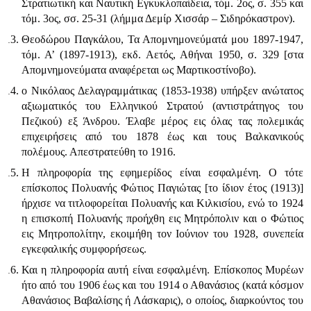
Στρατιωτική και Ναυτική Εγκυκλοπαίδεια, τόμ. 2ος, σ. 355 και
τόμ. 3ος, σσ. 25-31 (λήμμα Δεμίρ Χισσάρ – Σιδηρόκαστρον).
Θεοδώρου Παγκάλου, Τα Απομνημονεύματά μου 1897-1947,
τόμ. Α’ (1897-1913), εκδ. Αετός, Αθήναι 1950, σ. 329 [στα
Απομνημονεύματα αναφέρεται ως Μαρτικοστίνοβο).
ο Νικόλαος Δελαγραμμάτικας (1853-1938) υπήρξεν ανώτατος
αξιωματικός του Ελληνικού Στρατού (αντιστρά­τηγος του
Πεζικού) εξ Άνδρου. Έλαβε μέρος εις όλας τας πολεμικάς
επιχειρήσεις από του 1878 έως και τους Βαλκανικούς
πολέμους. Απεστρατεύθη το 1916.
Η πληροφορία της εφημερίδος είναι εσφαλμένη. Ο τότε
επίσκοπος Πολυανής Φώτιος Παγιώτας [το ίδιον έτος (1913)]
ήρχισε να τιτλοφορείται Πολυανής και Κιλκισίου, ενώ το 1924
η επισκοπή Πολυανής προήχθη εις Μητρόπολιν και ο Φώτιος
εις Μητροπολίτην, εκοιμήθη τον Ιού­νιον του 1928, συνεπεία
εγκεφαλικής συμφορήσεως.
Και η πληροφορία αυτή είναι εσφαλμένη. Επίσκοπος Μυρέων
ήτο από του 1906 έως και του 1914 ο Αθανάσιος (κατά κόσμον
Αθανάσιος Βαβαλίσης ή Λάσκαρις), ο οποίος, διαρκούντος του