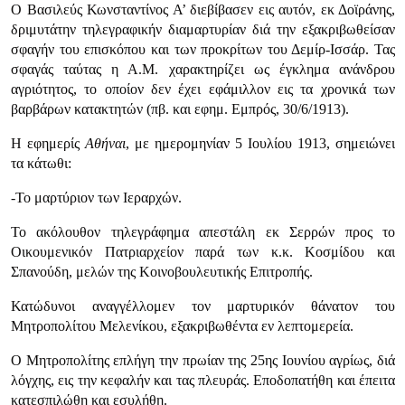
Ο Βασιλεύς Κωνσταντίνος Α’ διεβίβασεν εις αυτόν, εκ Δοϊράνης,
δριμυτάτην τηλεγραφικήν διαμαρτυρίαν διά την εξακριβωθείσαν
σφαγήν του επι­σκόπου και των προκρίτων του Δεμίρ-Ισσάρ. Τας
σφαγάς ταύτας η Α.Μ. χαρα­κτηρίζει ως έγκλημα ανάνδρου
αγριότητος, το οποίον δεν έχει εφάμιλλον εις τα χρονικά των
βαρβάρων κατακτητών (πβ. και εφημ. Εμπρός, 30/6/1913).
Η εφημερίς
Αθήναι
, με ημερομηνίαν 5 Ιουλίου 1913, σημειώνει
τα κάτωθι:
-Το μαρτύριον των Ιεραρχών.
Το ακόλουθον τηλεγράφημα απεστάλη εκ Σερρών προς το
Οικουμενικόν Πατριαρχείον παρά των κ.κ. Κοσμίδου και
Σπανούδη, μελών της Κοι­νοβουλευτικής Επιτροπής.
Κατώδυνοι αναγγέλλομεν τον μαρτυρικόν θάνατον του
Μητροπολίτου Μελενίκου, εξακριβωθέντα εν λεπτομερεία.
Ο Μητροπολίτης επλήγη την πρωίαν της 25ης Ιουνίου αγρίως, διά
λόγχης, εις την κεφαλήν και τας πλευράς. Εποδοπατήθη και έπειτα
κατεσπιλώθη και εσυλήθη.