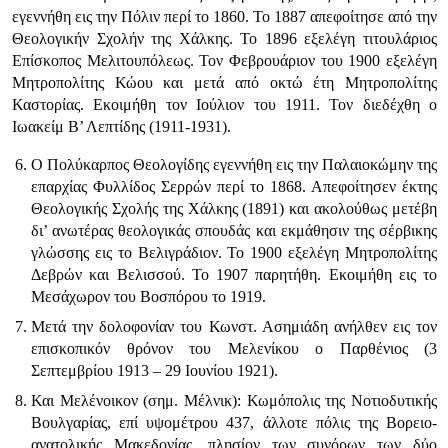
εγεννήθη εις την Πόλιν περί το 1860. Το 1887 απεφοίτησε από την
Θεολογικήν Σχολήν της Χάλκης. Το 1896 εξελέγη τιτουλάριος
Επίσκοπος Μελιτουπόλεως. Τον Φεβρουάριον του 1900 εξελέγη
Μητροπολίτης Κώου και μετά από οκτώ έτη Μητροπολίτης
Καστορίας. Εκοιμήθη τον Ιούλιον του 1911. Τον διεδέχθη ο
Ιωακείμ Β’ Λεπτίδης (1911-1931).
Ο Πολύκαρπος Θεολογίδης εγεννήθη εις την Παλαιοκώμην της
επαρχίας Φυλλίδος Σερρών περί το 1868. Απεφοίτησεν έκτης
Θεολογικής Σχολής της Χάλκης (1891) και ακολούθως μετέβη
δι’ ανωτέρας θεολογικάς σπουδάς και εκμάθησιν της σέρβικης
γλώσσης εις το Βελιγράδιον. Το 1900 εξελέγη Μητροπολίτης
Δεβρών και Βελισσού. Το 1907 παρητήθη. Εκοιμήθη εις το
Μεσάχωρον του Βοσπόρου το 1919.
Μετά την δολοφονίαν του Κωνστ. Ασημιάδη ανήλθεν εις τον
επισκοπικόν θρόνον του Μελενίκου ο Παρθένιος (3
Σεπτεμβρίου 1913 – 29 Ιουνίου 1921).
Και Μελένοικον (σημ. Μέλνικ): Κωμόπολις της Νοτιοδυτικής
Βουλγαρίας, επί υψομέτρου 437, άλλοτε πόλις της Βορειο-
ανατολικής Μακεδονίας, πλησίον των συνόρων των δύο