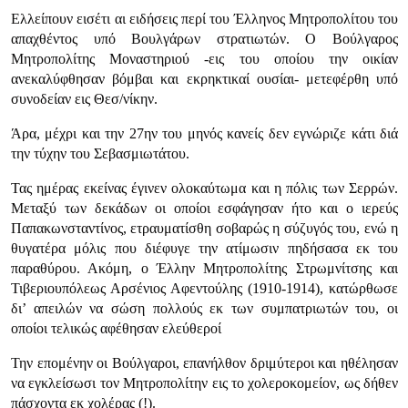
Ελλείπουν εισέτι αι ειδήσεις περί του Έλληνος Μητροπολίτου του
απαχθέντος υπό Βουλγάρων στρατιωτών. Ο Βούλγαρος
Μητροπολίτης Μονα­στηριού -εις του οποίου την οικίαν
ανεκαλύφθησαν βόμβαι και εκρηκτικαί ουσίαι- μετεφέρθη υπό
συνοδείαν εις Θεσ/νίκην.
Άρα, μέχρι και την 27ην του μηνός κανείς δεν εγνώριζε κάτι διά
την τύχην του Σεβασμιωτάτου.
Τας ημέρας εκείνας έγινεν ολοκαύτωμα και η πόλις των Σερρών.
Μεταξύ των δεκάδων οι οποίοι εσφάγησαν ήτο και ο ιερεύς
Παπακωνσταντίνος, ετραυματίσθη σοβαρώς η σύζυγός του, ενώ η
θυγατέρα μόλις που διέφυγε την ατίμωσιν πηδήσασα εκ του
παραθύρου. Ακόμη, ο Έλλην Μητροπολίτης Στρωμνίτσης και
Τιβεριουπόλεως Αρσένιος Αφεντούλης (1910-1914), κατώρθωσε
δι’ απειλών να σώση πολλούς εκ των συμπατριωτών του, οι
οποίοι τελικώς αφέθησαν ελεύθεροί
Την επομένην οι Βούλγαροι, επανήλθον δριμύτεροι και ηθέλησαν
να εγκλείσωσι τον Μητροπολίτην εις το χολεροκομείον, ως δήθεν
πάσχοντα εκ χολέρας (!).