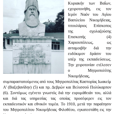
Κυριακήν των Βαΐων,
εχειροτονήθη, εις τον
Ιερόν Ναόν του Αγίου
Βασιλείου Νικομήδειας,
τιτουλάριος Επίσκοπος
της σχολαζούσης
Επισκοπής (4)
Χαριουπόλεως, ως
ανταμοιβήν διά την
ευδόκιμον δράσιν του
υπέρ της εκπαιδεύσεως.
Την χειροτονίαν ετέλεσεν
ο Μη­τροπολίτης
Νικομήδειας,
συμπαραστατούμενος από τους Μητροπολίτας Καστορίας Ιωακείμ
Α’ (Βαξεβανίδην) (5) και πρ. Δεβρών και Βελισσού Πολύ­καρπον
(6). Συντόμως εγένετο γνωστός διά την ευρυμάθειάν του, αλλά
και διά τας υπηρεσίας τας οποίας προσέφερεν εις τον
εκπαιδευτικόν και εθνι­κόν τομέα. Το 1910, μετά την παραίτησιν
του Μητροπολίτου Νικομήδειας Φιλοθέου, εγκατεστάθη εις την