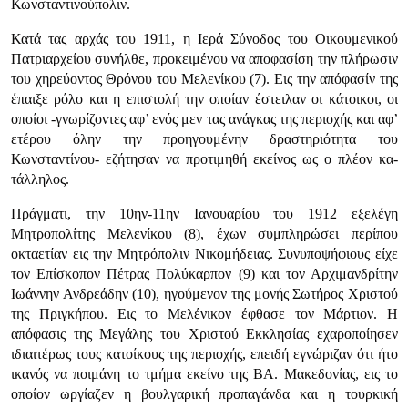
Κωνσταντινούπολιν.
Κατά τας αρχάς του 1911, η Ιερά Σύνοδος του Οικουμενικού
Πατριαρχείου συνήλθε, προκειμένου να αποφασίση την πλήρωσιν
του χηρεύοντος Θρόνου του Μελενίκου (7). Εις την απόφασίν της
έπαιξε ρόλο και η επιστολή την οποίαν έστειλαν οι κάτοικοι, οι
οποίοι -γνωρίζοντες αφ’ ενός μεν τας ανάγκας της περιοχής και αφ’
ετέρου όλην την προηγουμένην δραστηριό­τητα του
Κωνσταντίνου- εζήτησαν να προτιμηθή εκείνος ως ο πλέον κα­
τάλληλος.
Πράγματι, την 10ην-11ην Ιανουαρίου του 1912 εξελέγη
Μητροπολίτης Μελενίκου (8), έχων συμπληρώσει περίπου
οκταετίαν εις την Μητρόπολιν Νι­κομήδειας. Συνυποψήφιους είχε
τον Επίσκοπον Πέτρας Πολύκαρπον (9) και τον Αρχιμανδρίτην
Ιωάννην Ανδρεάδην (10), ηγούμενον της μονής Σωτήρος Χριστού
της Πριγκήπου. Εις το Μελένικον έφθασε τον Μάρτιον. Η
απόφασις της Μεγάλης του Χριστού Εκκλησίας εχαροποίησεν
ιδιαιτέρως τους κατοίκους της περιοχής, επειδή εγνώριζαν ότι ήτο
ικανός να ποιμάνη το τμήμα εκείνο της ΒΑ. Μακεδονίας, εις το
οποίον ωργίαζεν η βουλγαρική προπαγάνδα και η τουρκική