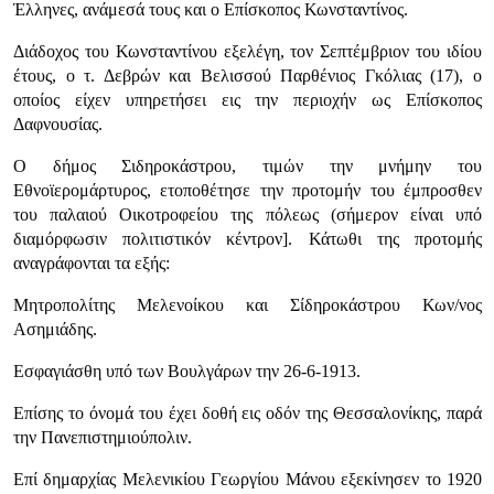
Έλληνες, ανάμεσά τους και ο Επίσκοπος Κωνσταντίνος.
Διάδοχος του Κωνσταντίνου εξελέγη, τον Σεπτέμβριον του ιδίου
έτους, ο τ. Δεβρών και Βελισσού Παρθένιος Γκόλιας (17), ο
οποίος είχεν υπηρετήσει εις την περιοχήν ως Επίσκοπος
Δαφνουσίας.
Ο δήμος Σιδηροκάστρου, τιμών την μνήμην του
Εθνοϊερομάρτυρος, ετοποθέτησε την προτομήν του έμπροσθεν
του παλαιού Οικοτροφείου της πόλεως (σήμερον είναι υπό
διαμόρφωσιν πολιτιστικόν κέντρον]. Κάτωθι της προτομής
αναγράφονται τα εξής:
Μητροπολίτης Μελενοίκου και Σίδηροκάστρου Κων/νος
Ασημιάδης.
Εσφαγιάσθη υπό των Βουλγάρων την 26-6-1913.
Επίσης το όνομά του έχει δοθή εις οδόν της Θεσσαλονίκης, παρά
την Πανεπιστημιούπολιν.
Επί δημαρχίας Μελενικίου Γεωργίου Μάνου εξεκίνησεν το 1920