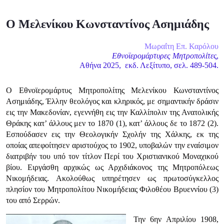
Ο Μελενίκου Κωνσταντίνος Ασημιάδης
Μωραΐτη Επ. Καρόλου
Εθνοϊερομάρτυρες Μητροπολίτε
ς,
Αθήνα 2025, εκδ. Λεξίτυπο, σελ. 489-504.
Ο Εθνοϊερομάρτυς Μητροπολίτης Μελενίκου Κωνσταντίνος
Ασημιάδης, Έλλην θεολόγος και κληρικός, με σημαντικήν δράσιν
εις την Μακεδονίαν, εγεννήθη εις την Καλλίπολιν της Ανατολικής
Θράκης κατ’ άλλους μεν το 1870 (1), κατ’ άλλους δε το 1872 (2).
Εσπούδασεν εις την Θεολογικήν Σχολήν της Χάλκης, εκ της
οποίας απεφοίτησεν αριστούχος το 1902, υποβαλών την εναίσιμον
διατριβήν του υπό τον τίτλον Περί του Χριστιανικού Μονα­χικού
βίου. Ειργάσθη αρχικώς ως Αρχιδιάκονος της Μητροπόλεως
Νικομή­δειας. Ακολούθως υπηρέτησεν ως πρωτοσύγκελλος
πλησίον του Μητρο­πολίτου Νικομήδειας Φιλοθέου Βρυεννίου (3)
του από Σερρών.
Την 6ην Απριλίου 1908,