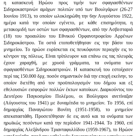
η κατασκευή Ηρώου προς τιμήν των σφαγιασθέντων
Σιδηροκαστρινών αμάχων πολιτών υπό των Βουλγάρων (26-27
Ιουνίου 1913), το οποίον ωλοκληρώθη την 6ην Αυγούστου 1922,
ημέρα κατά την οποίαν εγένετο, με κάθε επισημό­τητα, η
μετακομιδή των οστών των σφαγιασθέντων, από την Ασβεσταριά
(18) του προαυλίου του Εθνικού Ορφανοτροφείου Αρρένων
Σιδηροκάστρου. Τα οστά ετοποθετήθησαν εις την βάσιν του
μνημείου. Το ηρώον ευρίσκεται εις πευκόφυτον περιοχήν εις το
κέντρον της πόλεως. Είναι τρίπλευρον και επάνω εις τας πλευράς
έχουν χαραχθή, με χρυσά γράμματα, τα ονόμα­τα των
σφαγιασθέντων Σιδηροκαστρινών. Η κατασκευή του εστοίχισεν
περί τας 150.000 δρχ. ποσόν σημαντικόν διά την εποχή εκείνην, το
οποίον διετέθη από τον προϋπολογισμόν του δήμου και εξ
εθελουσιών εισφορών πολλών έκτων κατοίκων. Διαρκούντος του
Δευτέρου Παγκοσμίου Πολέμου, οι Βούλγαροι ανετίναξαν
(Αύγουστος του 1941) με δυναμίτιδα το μνημείον. Το 1956, επί
δημαρχίας Παναγιώτου Βονίτη (1951-1958), το μνημείον
απεκαταστάθη. Προσετέθησαν δε εις αυτό και τα ονόματα των
ηρωϊκώς πεσόντων κατά την περίοδον 1941-1944. Το 1960, επί
δημαρχίας Αλεξάνδρου Τριανταφυλλίδου (1959-1967), το Ηρώον