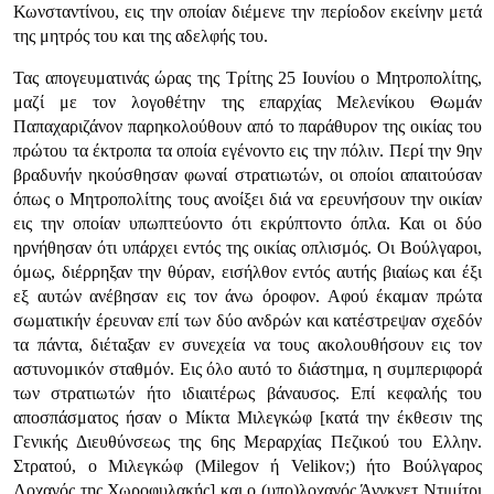
Κωνσταντίνου, εις την οποίαν διέμενε την περίοδον εκείνην μετά
της μητρός του και της αδελφής του.
Τας απογευματινάς ώρας της Τρίτης 25 Ιουνίου ο Μητροπολίτης,
μαζί με τον λογοθέτην της επαρχίας Μελενίκου Θωμάν
Παπαχαριζάνον παρηκολούθουν από το παράθυρον της οικίας του
πρώτου τα έκτροπα τα οποία εγένοντο εις την πόλιν. Περί την 9ην
βραδυνήν ηκούσθησαν φωναί στρα­τιωτών, οι οποίοι απαιτούσαν
όπως ο Μητροπολίτης τους ανοίξει διά να ερευνήσουν την οικίαν
εις την οποίαν υπωπτεύοντο ότι εκρύπτοντο όπλα. Και οι δύο
ηρνήθησαν ότι υπάρχει εντός της οικίας οπλισμός. Οι Βούλγαροι,
όμως, διέρρηξαν την θύραν, εισήλθον εντός αυτής βιαίως και έξι
εξ αυτών ανέβησαν εις τον άνω όροφον. Αφού έκαμαν πρώτα
σωματικήν έρευναν επί των δύο ανδρών και κατέστρεψαν σχεδόν
τα πάντα, διέταξαν εν συνε­χεία να τους ακολουθήσουν εις τον
αστυνομικόν σταθμόν. Εις όλο αυτό το διάστημα, η συμπεριφορά
των στρατιωτών ήτο ιδιαιτέρως βάναυσος. Επί κεφαλής του
αποσπάσματος ήσαν ο Μίκτα Μιλεγκώφ [κατά την έκθεσιν της
Γενικής Διευθύνσεως της 6ης Μεραρχίας Πεζικού του Ελλην.
Στρατού, ο Μιλεγκώφ (Milegov ή Velikov;) ήτο Βούλγαρος
Λοχαγός της Χωροφυλα­κής] και ο (υπο)λοχαγός Άνγκνετ Ντιμίτρι