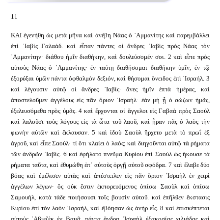
11
ΚΑΙ ἐγενήθη ὡς μετὰ μῆνα καὶ ἀνέβη Νάας ὁ ᾿Αμμανίτης καὶ παρεμβάλλει
ἐπὶ ᾿Ιαβὶς Γαλαάδ. καὶ εἶπαν πάντες οἱ ἄνδρες ᾿Ιαβὶς πρὸς Νάας τὸν
᾿Αμμανίτην· διάθου ἡμῖν διαθήκην, καὶ δουλεύσομέν σοι. 2 καὶ εἶπε πρὸς
αὐτοὺς Νάας ὁ ᾿Αμμανίτης· ἐν ταύτῃ διαθήσομαι διαθήκην ὑμῖν, ἐν τῷ
ἐξορύξαι ὑμῶν πάντα ὀφθαλμὸν δεξιόν, καὶ θήσομαι ὄνειδος ἐπὶ ᾿Ισραήλ. 3
καὶ λέγουσιν αὐτῷ οἱ ἄνδρες ᾿Ιαβίς· ἄνες ἡμῖν ἑπτὰ ἡμέρας, καὶ
ἀποστελοῦμεν ἀγγέλους εἰς πᾶν ὅριον ᾿Ισραήλ· ἐὰν μὴ ᾖ ὁ σώζων ἡμᾶς,
ἐξελευσόμεθα πρὸς ὑμᾶς. 4 καὶ ἔρχονται οἱ ἄγγελοι εἰς Γαβαὰ πρὸς Σαοὺλ
καὶ λαλοῦσι τοὺς λόγους εἰς τὰ ὦτα τοῦ λαοῦ, καὶ ᾖραν πᾶς ὁ λαὸς τὴν
φωνὴν αὐτῶν καὶ ἔκλαυσαν. 5 καὶ ἰδοὺ Σαοὺλ ἤρχετο μετὰ τὸ πρωΐ ἐξ
ἀγροῦ, καὶ εἶπε Σαούλ· τί ὅτι κλαίει ὁ λαός; καὶ διηγοῦνται αὐτῷ τὰ ρήματα
τῶν ἀνδρῶν ᾿Ιαβίς. 6 καὶ ἐφήλατο πνεῦμα Κυρίου ἐπὶ Σαοὺλ ὡς ἤκουσε τὰ
ρήματα ταῦτα, καὶ ἐθυμώθη ἐπ᾿ αὐτοὺς ὀργῇ αὐτοῦ σφόδρα. 7 καὶ ἔλαβε δύο
βόας καὶ ἐμέλισεν αὐτὰς καὶ ἀπέστειλεν εἰς πᾶν ὅριον ᾿Ισραὴλ ἐν χειρὶ
ἀγγέλων λέγων· ὃς οὐκ ἔστιν ἐκπορευόμενος ὀπίσω Σαοὺλ καὶ ὀπίσω
Σαμουήλ, κατὰ τάδε ποιήσουσι τοῖς βουσὶν αὐτοῦ. καὶ ἐπῆλθεν ἔκστασις
Κυρίου ἐπὶ τὸν λαὸν ᾿Ισραήλ, καὶ ἐβόησαν ὡς ἀνὴρ εἷς. 8 καὶ ἐπισκέπτεται
αὐτοὺς ᾿Αβιεζὲκ ἐν Βαμᾷ, πάντα ἄνδρα ᾿Ισραὴλ ἑξακοσίας χιλιάδας καὶ