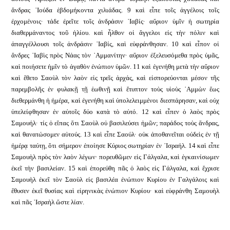
ἄνδρας ᾿Ιούδα ἑβδομήκοντα χιλιάδας. 9 καὶ εἶπε τοῖς ἀγγέλοις τοῖς
ἐρχομένοις· τάδε ἐρεῖτε τοῖς ἀνδράσιν ᾿Ιαβίς· αὔριον ὑμῖν ἡ σωτηρία
διαθερμάναντος τοῦ ἡλίου. καὶ ἦλθον οἱ ἄγγελοι εἰς τὴν πόλιν καὶ
ἀπαγγέλλουσι τοῖς ἀνδράσιν ᾿Ιαβίς, καὶ εὐφράνθησαν. 10 καὶ εἶπον οἱ
ἄνδρες ᾿Ιαβὶς πρὸς Νάας τὸν ᾿Αμμανίτην· αὔριον ἐξελευσόμεθα πρὸς ὑμᾶς,
καὶ ποιήσετε ἡμῖν τὸ ἀγαθὸν ἐνώπιον ὑμῶν. 11 καὶ ἐγενήθη μετὰ τὴν αὔριον
καὶ ἔθετο Σαοὺλ τὸν λαὸν εἰς τρεῖς ἀρχάς, καὶ εἰσπορεύονται μέσον τῆς
παρεμβολῆς ἐν φυλακῇ τῇ ἑωθινῇ καὶ ἔτυπτον τοὺς υἱοὺς ᾿Αμμὼν ἕως
διεθερμάνθη ἡ ἡμέρα, καὶ ἐγενήθη καὶ ὑπολελειμμένοι διεσπάρησαν, καὶ οὐχ
ὑπελείφθησαν ἐν αὐτοῖς δύο κατὰ τὸ αὐτό. 12 καὶ εἶπεν ὁ λαὸς πρὸς
Σαμουήλ· τίς ὁ εἴπας ὅτι Σαοὺλ οὐ βασιλεύσει ἡμῶν; παράδος τοὺς ἄνδρας,
καὶ θανατώσομεν αὐτούς. 13 καὶ εἶπε Σαούλ· οὐκ ἀποθανεῖται οὐδεὶς ἐν τῇ
ἡμέρᾳ ταύτῃ, ὅτι σήμερον ἐποίησε Κύριος σωτηρίαν ἐν ᾿Ισραήλ. 14 καὶ εἶπε
Σαμουὴλ πρὸς τὸν λαὸν λέγων· πορευθῶμεν εἰς Γάλγαλα, καὶ ἐγκαινίσωμεν
ἐκεῖ τὴν βασιλείαν. 15 καὶ ἐπορεύθη πᾶς ὁ λαὸς εἰς Γάλγαλα, καὶ ἔχρισε
Σαμουὴλ ἐκεῖ τὸν Σαοὺλ εἰς βασιλέα ἐνώπιον Κυρίου ἐν Γαλγάλοις καὶ
ἔθυσεν ἐκεῖ θυσίας καὶ εἰρηνικὰς ἐνώπιον Κυρίου· καὶ εὐφράνθη Σαμουὴλ
καὶ πᾶς ᾿Ισραὴλ ὥστε λίαν.