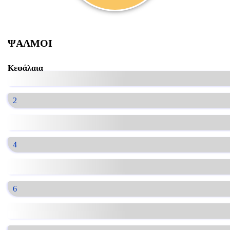
ΨΑΛΜΟΙ
Κεφάλαια
2
4
6