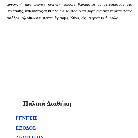
αὐτῶν. 4 ἀπὸ φωνῶν ὑδάτων πολλῶν θαυμαστοὶ οἱ μετεωρισμοὶ τῆς
θαλάσσης, θαυμαστὸς ἐν ὑψηλοῖς ὁ Κύριος. 5 τὰ μαρτύριά σου ἐπιστώθησαν
σφόδρα· τῷ οἴκῳ σου πρέπει ἁγίασμα, Κύριε, εἰς μακρότητα ἡμερῶν.
Παλαιά Διαθήκη
ΓΕΝΕΣΙΣ
ΕΞΟΔΟΣ
ΛΕΥΙΤΙΚΟΝ