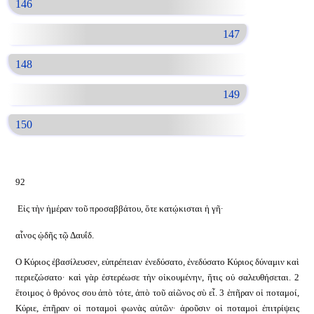
146
147
148
149
150
92
Εἰς τὴν ἡμέραν τοῦ προσαββάτου, ὅτε κατῴκισται ἡ γῆ·
αἶνος ᾠδῆς τῷ Δαυΐδ.
Ο Κύριος ἐβασίλευσεν, εὐπρέπειαν ἐνεδύσατο, ἐνεδύσατο Κύριος δύναμιν καὶ
περιεζώσατο· καὶ γὰρ ἐστερέωσε τὴν οἰκουμένην, ἥτις οὐ σαλευθήσεται. 2
ἕτοιμος ὁ θρόνος σου ἀπὸ τότε, ἀπὸ τοῦ αἰῶνος σὺ εἶ. 3 ἐπῆραν οἱ ποταμοί,
Κύριε, ἐπῆραν οἱ ποταμοὶ φωνὰς αὐτῶν· ἀροῦσιν οἱ ποταμοὶ ἐπιτρίψεις