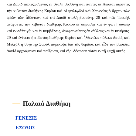
καὶ Δαυὶδ περιεζωσμένος ἐν στολῇ βυσσίνῃ καὶ πάντες οἱ Λευῖται αἴροντες
τὴν κιβωτὸν διαθήκης Κυρίου καὶ οἱ ψαλτῳδοὶ καὶ Χωνενίας ὁ ἄρχων τῶν
ᾠδῶν τῶν ἆδόντων, καὶ ἐπὶ Δαυὶδ στολὴ βυσσίνη. 28 καὶ πᾶς ᾿Ισραὴλ
ἀνάγοντες τὴν κιβωτὸν διαθήκης Κυρίου ἐν σημασίᾳ καὶ ἐν φωνῇ σωφὲρ
καὶ ἐν σάλπιγξι καὶ ἐν κυμβάλοις, ἀναφωνοῦντες ἐν νάβλαις καὶ ἐν κινύραις.
29 καὶ ἐγένετο ἡ κιβωτὸς διαθήκης Κυρίου καὶ ἦλθεν ἕως πόλεως Δαυίδ, καὶ
Μελχὸλ ἡ θυγάτηρ Σαοὺλ παρέκυψε διὰ τῆς θυρίδος καὶ εἶδε τὸν βασιλέα
Δαυὶδ ὀρχούμενον καὶ παίζοντα, καὶ ἐξουδένωσεν αὐτὸν ἐν τῇ ψυχῇ αὐτῆς.
Παλαιά Διαθήκη
ΓΕΝΕΣΙΣ
ΕΞΟΔΟΣ