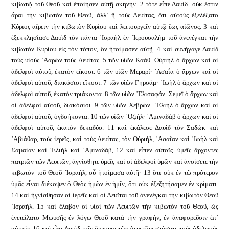
κιβωτῷ τοῦ Θεοῦ καὶ ἐποίησεν αὐτῇ σκηνήν. 2 τότε εἶπε Δαυίδ· οὐκ ἔστιν
ἆραι τὴν κιβωτὸν τοῦ Θεοῦ, ἀλλ᾿ ἢ τοὺς Λευίτας, ὅτι αὐτοὺς ἐξελέξατο
Κύριος αἴρειν τὴν κιβωτὸν Κυρίου καὶ λειτουργεῖν αὐτῷ ἕως αἰῶνος. 3 καὶ
ἐξεκκλησίασε Δαυὶδ τὸν πάντα ᾿Ισραὴλ ἐν ῾Ιερουσαλὴμ τοῦ ἀνενέγκαι τὴν
κιβωτὸν Κυρίου εἰς τὸν τόπον, ὃν ἡτοίμασεν αὐτῇ. 4 καὶ συνήγαγε Δαυὶδ
τοὺς υἱοὺς ᾿Ααρὼν τοὺς Λευίτας. 5 τῶν υἱῶν Καάθ· Οὐριὴλ ὁ ἄρχων καὶ οἱ
ἀδελφοὶ αὐτοῦ, ἑκατὸν εἴκοσι. 6 τῶν υἱῶν Μεραρί· ᾿Ασαΐα ὁ ἄρχων καὶ οἱ
ἀδελφοὶ αὐτοῦ, διακόσιοι εἴκοσι. 7 τῶν υἱῶν Γηρσάμ· ᾿Ιωὴλ ὁ ἄρχων καὶ οἱ
ἀδελφοὶ αὐτοῦ, ἑκατὸν τριάκοντα. 8 τῶν υἱῶν ᾿Ελισαφάν· Σεμεΐ ὁ ἄρχων καὶ
οἱ ἀδελφοὶ αὐτοῦ, διακόσιοι. 9 τῶν υἱῶν Χεβρών· ᾿Ελιὴλ ὁ ἄρχων καὶ οἱ
ἀδελφοὶ αὐτοῦ, ὀγδοήκοντα. 10 τῶν υἱῶν ᾿Οζιήλ· ᾿Αμιναδὰβ ὁ ἄρχων καὶ οἱ
ἀδελφοὶ αὐτοῦ, ἑκατὸν δεκαδύο. 11 καὶ ἐκάλεσε Δαυὶδ τὸν Σαδὼκ καὶ
᾿Αβιάθαρ, τοὺς ἱερεῖς, καὶ τοὺς Λευίτας, τὸν Οὐριήλ, ᾿Ασαΐαν καὶ ᾿Ιωὴλ καὶ
Σαμαίαν καὶ ᾿Ελιὴλ καὶ ᾿Αμιναδάβ, 12 καὶ εἶπεν αὐτοῖς· ὑμεῖς ἄρχοντες
πατριῶν τῶν Λευιτῶν, ἁγνίσθητε ὑμεῖς καὶ οἱ ἀδελφοὶ ὑμῶν καὶ ἀνοίσετε τὴν
κιβωτὸν τοῦ Θεοῦ ᾿Ισραήλ, οὗ ἡτοίμασα αὐτῇ· 13 ὅτι οὐκ ἐν τῷ πρότερον
ὑμᾶς εἶναι διέκοψεν ὁ Θεὸς ἡμῶν ἐν ἡμῖν, ὅτι οὐκ ἐξεζητήσαμεν ἐν κρίματι.
14 καὶ ἡγνίσθησαν οἱ ἱερεῖς καὶ οἱ Λευῖται τοῦ ἀνενέγκαι τὴν κιβωτὸν Θεοῦ
᾿Ισραήλ. 15 καὶ ἔλαβον οἱ υἱοὶ τῶν Λευιτῶν τὴν κιβωτὸν τοῦ Θεοῦ, ὡς
ἐνετείλατο Μωυσῆς ἐν λόγῳ Θεοῦ κατὰ τὴν γραφήν, ἐν ἀναφορεῦσιν ἐπ᾿
αὐτούς. 16 καὶ εἶπε Δαυὶδ τοῖς ἄρχουσι τῶν Λευιτῶν· στήσατε τοὺς ἀδελφοὺς