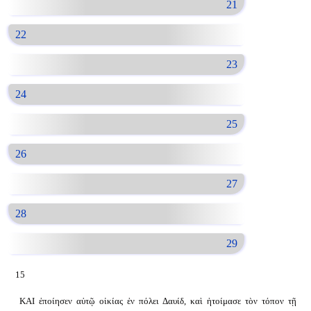
21
22
23
24
25
26
27
28
29
15
ΚΑΙ ἐποίησεν αὐτῷ οἰκίας ἐν πόλει Δαυίδ, καὶ ἡτοίμασε τὸν τόπον τῇ