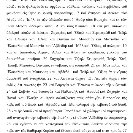
αὐτῶν τοὺς ψαλτῳδοὺς ἐν ὀργάνοις, νάβλαις, κινύραις καὶ κυμβάλοις τοῦ
φωνῆσαι εἰς ὕψος ἐν φωνῇ εὐφροσύνης. 17 καὶ ἔστησαν οἱ Λευῖται τὸν
Αἰμὰν υἱὸν ᾿Ιωήλ· ἐκ τῶν ἀδελφῶν αὐτοῦ ᾿Ασὰφ υἱὸς Βαραχία. καὶ ἐκ τῶν
υἱῶν Μεραρὶ ἀδελφῶν αὐτοῦ Αἰθὰν υἱὸς Κισαίου. 18 καὶ μετ᾿ αὐτῶν οἱ
ἀδελφοὶ αὐτῶν οἱ δεύτεροι Ζαχαρίας καὶ ᾿Οζιὴλ καὶ Σεμιραμὼθ καὶ ᾿Ιεϊὴλ
καὶ ᾿Ελιωὴλ καὶ ᾿Ελιὰβ καὶ Βαναία καὶ Μαασαΐα καὶ Ματταθία καὶ
᾿Ελιφαλία καὶ Μακενία καὶ ᾿Αβδεδὸμ καὶ ᾿Ιεϊὴλ καὶ ᾿Οζίας, οἱ πυλωροί. 19
καὶ οἱ ψαλτῳδοί, Αἰμάν, ᾿Ασὰφ καὶ Αἰθὰν ἐν κυμβάλοις χαλκοῖς τοῦ
ἀκουσθῆναι ποιῆσαι· 20 Ζαχαρίας καὶ ᾿Οζιήλ, Σεμιραμώθ, ᾿Ιεϊήλ, ᾿Ωνί,
᾿Ελιάβ, Μασαίας, Βαναίας ἐν νάβλαις ἐπὶ ἀλαιμώθ. 21 καὶ Ματταθίας καὶ
᾿Ελιφαλίας καὶ Μακενίας καὶ ᾿Αβδεδὸμ καὶ ᾿Ιεϊὴλ καὶ ᾿Οζίας ἐν κινύραις
ἀμασενὶθ τοῦ ἐνισχῦσαι. 22 καὶ Χωνενία ἄρχων τῶν Λευιτῶν ἄρχων τῶν
ᾠδῶν, ὅτι συνετὸς ἦν. 23 καὶ Βαραχία καὶ ᾿Ελκανὰ πυλωροὶ τῆς κιβωτοῦ.
24 καὶ Σοβνία καὶ ᾿Ιωσαφὰτ καὶ Ναθαναὴλ καὶ ᾿Αμασαΐ καὶ Ζαχαρία καὶ
Βαναΐ καὶ ᾿Ελιέζερ οἱ ἱερεῖς σαλπίζοντες ταῖς σάλπιγξιν ἔμπροσθεν τῆς
κιβωτοῦ τοῦ Θεοῦ. καὶ ᾿Αβδεδὸμ καὶ ᾿Ιεΐα πυλωροὶ τῆς κιβωτοῦ τοῦ Θεοῦ.
25 καὶ ἦν Δαυὶδ καὶ οἱ πρεσβύτεροι ᾿Ισραὴλ καὶ οἱ χιλίαρχοι οἱ πορευόμενοι
τοῦ ἀναγαγεῖν τὴν κιβωτὸν τῆς διαθήκης ἐξ οἴκου ᾿Αβδεδὸμ ἐν εὐφροσύνῃ.
26 καὶ ἐγένετο ἐν τῷ κατισχῦσαι τὸν Θεὸν τοὺς Λευίτας αἴροντας τὴν
κιβωτὸν τῆς διαθήκης Κυρίου καὶ ἔθυσαν ἑπτὰ μόσχους καὶ ἑπτὰ κριούς. 27