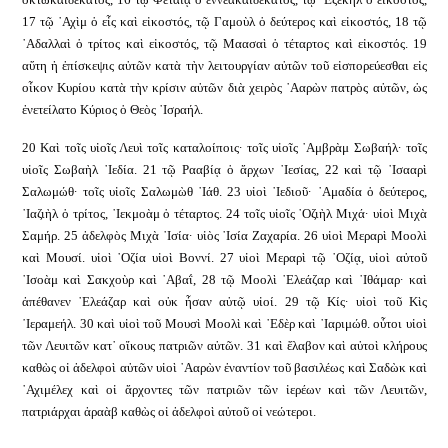
17 τῷ ᾿Αχὶμ ὁ εἷς καὶ εἰκοστός, τῷ Γαμοὺλ ὁ δεύτερος καὶ εἰκοστός, 18 τῷ
᾿Αδαλλαὶ ὁ τρίτος καὶ εἰκοστός, τῷ Μαασαὶ ὁ τέταρτος καὶ εἰκοστός. 19
αὕτη ἡ ἐπίσκεψις αὐτῶν κατὰ τὴν λειτουργίαν αὐτῶν τοῦ εἰσπορεύεσθαι εἰς
οἶκον Κυρίου κατὰ τὴν κρίσιν αὐτῶν διὰ χειρὸς ᾿Ααρὼν πατρὸς αὐτῶν, ὡς
ἐνετείλατο Κύριος ὁ Θεὸς ᾿Ισραήλ.
20 Καὶ τοῖς υἱοῖς Λευὶ τοῖς καταλοίποις· τοῖς υἱοῖς ᾿Αμβρὰμ Σωβαήλ· τοῖς
υἱοῖς Σωβαὴλ ᾿Ιεδία. 21 τῷ Ρααβίᾳ ὁ ἄρχων ᾿Ιεσίας, 22 καὶ τῷ ᾿Ισααρὶ
Σαλωμώθ· τοῖς υἱοῖς Σαλωμὼθ ᾿Ιάθ. 23 υἱοὶ ᾿Ιεδιοῦ· ᾿Αμαδία ὁ δεύτερος,
᾿Ιαζιὴλ ὁ τρίτος, ᾿Ιεκμοὰμ ὁ τέταρτος. 24 τοῖς υἱοῖς ᾿Οζιὴλ Μιχά· υἱοὶ Μιχὰ
Σαμήρ. 25 ἀδελφὸς Μιχὰ ᾿Ισία· υἱὸς ᾿Ισία Ζαχαρία. 26 υἱοὶ Μεραρὶ Μοολὶ
καὶ Μουσί. υἱοὶ ᾿Οζία υἱοὶ Βοννί. 27 υἱοὶ Μεραρὶ τῷ ᾿Οζίᾳ, υἱοὶ αὐτοῦ
᾿Ισοὰμ καὶ Σακχοὺρ καὶ ᾿Αβαΐ, 28 τῷ Μοολὶ ᾿Ελεάζαρ καὶ ᾿Ιθάμαρ· καὶ
ἀπέθανεν ᾿Ελεάζαρ καὶ οὐκ ἦσαν αὐτῷ υἱοί. 29 τῷ Κίς· υἱοὶ τοῦ Κὶς
῾Ιεραμεήλ. 30 καὶ υἱοὶ τοῦ Μουσὶ Μοολὶ καὶ ᾿Εδὲρ καὶ ᾿Ιαριμώθ. οὗτοι υἱοὶ
τῶν Λευιτῶν κατ᾿ οἴκους πατριῶν αὐτῶν. 31 καὶ ἔλαβον καὶ αὐτοὶ κλήρους
καθὼς οἱ ἀδελφοὶ αὐτῶν υἱοὶ ᾿Ααρὼν ἐναντίον τοῦ βασιλέως καὶ Σαδὼκ καὶ
᾿Αχιμέλεχ καὶ οἱ ἄρχοντες τῶν πατριῶν τῶν ἱερέων καὶ τῶν Λευιτῶν,
πατριάρχαι ἀραὰβ καθὼς οἱ ἀδελφοὶ αὐτοῦ οἱ νεώτεροι.