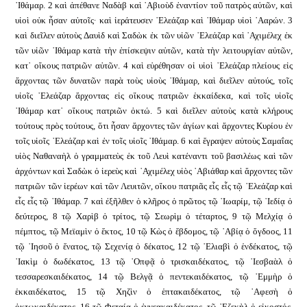
᾿Ιθάμαρ. 2 καὶ ἀπέθανε Ναδὰβ καὶ ᾿Αβιοὺδ ἐναντίον τοῦ πατρὸς αὐτῶν, καὶ
υἱοὶ οὐκ ἦσαν αὐτοῖς· καὶ ἱεράτευσεν ᾿Ελεάζαρ καὶ ᾿Ιθάμαρ υἱοὶ ᾿Ααρών. 3
καὶ διεῖλεν αὐτοὺς Δαυὶδ καὶ Σαδὼκ ἐκ τῶν υἱῶν ᾿Ελεάζαρ καὶ ᾿Αχιμέλεχ ἐκ
τῶν υἱῶν ᾿Ιθάμαρ κατὰ τὴν ἐπίσκεψιν αὐτῶν, κατὰ τὴν λειτουργίαν αὐτῶν,
κατ᾿ οἴκους πατριῶν αὐτῶν. 4 καὶ εὑρέθησαν οἱ υἱοὶ ᾿Ελεάζαρ πλείους εἰς
ἄρχοντας τῶν δυνατῶν παρὰ τοὺς υἱοὺς ᾿Ιθάμαρ, καὶ διεῖλεν αὐτούς, τοῖς
υἱοῖς ᾿Ελεάζαρ ἄρχοντας εἰς οἴκους πατριῶν ἑκκαίδεκα, καὶ τοῖς υἱοῖς
᾿Ιθάμαρ κατ᾿ οἴκους πατριῶν ὀκτώ. 5 καὶ διεῖλεν αὐτοὺς κατὰ κλήρους
τούτους πρὸς τούτους, ὅτι ἦσαν ἄρχοντες τῶν ἁγίων καὶ ἄρχοντες Κυρίου ἐν
τοῖς υἱοῖς ᾿Ελεάζαρ καὶ ἐν τοῖς υἱοῖς ᾿Ιθάμαρ. 6 καὶ ἔγραψεν αὐτοὺς Σαμαΐας
υἱὸς Ναθαναὴλ ὁ γραμματεὺς ἐκ τοῦ Λευὶ κατέναντι τοῦ βασιλέως καὶ τῶν
ἀρχόντων καὶ Σαδὼκ ὁ ἱερεὺς καὶ ᾿Αχιμέλεχ υἱὸς ᾿Αβιάθαρ καὶ ἄρχοντες τῶν
πατριῶν τῶν ἱερέων καὶ τῶν Λευιτῶν, οἴκου πατριᾶς εἷς εἷς τῷ ᾿Ελεάζαρ καὶ
εἷς εἷς τῷ ᾿Ιθάμαρ. 7 καὶ ἐξῆλθεν ὁ κλῆρος ὁ πρῶτος τῷ ᾿Ιωαρίμ, τῷ ᾿Ιεδίᾳ ὁ
δεύτερος, 8 τῷ Χαρὶβ ὁ τρίτος, τῷ Σεωρὶμ ὁ τέταρτος, 9 τῷ Μελχίᾳ ὁ
πέμπτος, τῷ Μεϊαμὶν ὁ ἕκτος, 10 τῷ Κὼς ὁ ἕβδομος, τῷ ᾿Αβίᾳ ὁ ὄγδοος, 11
τῷ ᾿Ιησοῦ ὁ ἔνατος, τῷ Σεχενίᾳ ὁ δέκατος, 12 τῷ ᾿Ελιαβὶ ὁ ἑνδέκατος, τῷ
᾿Ιακὶμ ὁ δωδέκατος, 13 τῷ ᾿Οπφᾷ ὁ τρισκαιδέκατος, τῷ ᾿Ιεσβαὰλ ὁ
τεσσαρεσκαιδέκατος, 14 τῷ Βελγᾷ ὁ πεντεκαιδέκατος, τῷ ᾿Εμμὴρ ὁ
ἑκκαιδέκατος, 15 τῷ Χηζὶν ὁ ἑπτακαιδέκατος, τῷ ᾿Αφεσὴ ὁ
ὀκτωκαιδέκατος, 16 τῷ Φεταίᾳ ὁ ἐννεακαιδέκατος, τῷ ᾿Εζεκὴλ ὁ εἰκοστός,