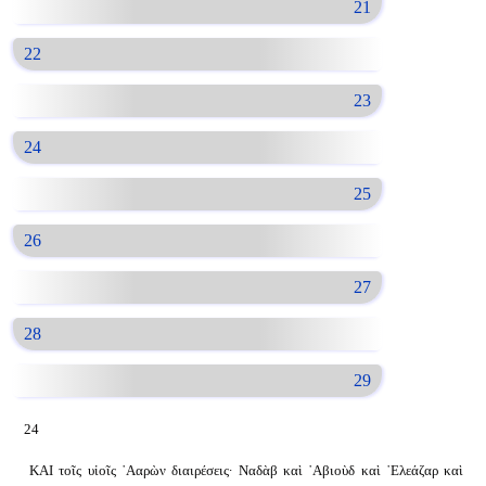
21
22
23
24
25
26
27
28
29
24
ΚΑΙ τοῖς υἱοῖς ᾿Ααρὼν διαιρέσεις· Ναδὰβ καὶ ᾿Αβιοὺδ καὶ ᾿Ελεάζαρ καὶ