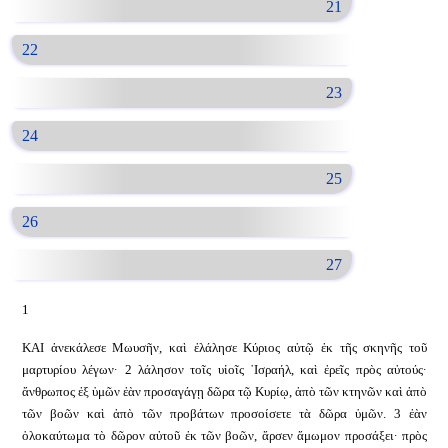
21
22
23
24
25
26
27
1
ΚΑΙ ἀνεκάλεσε Μωυσῆν, καὶ ἐλάλησε Κύριος αὐτῷ ἐκ τῆς σκηνῆς τοῦ
μαρτυρίου λέγων· 2 λάλησον τοῖς υἱοῖς ᾿Ισραήλ, καὶ ἐρεῖς πρὸς αὐτούς·
ἄνθρωπος ἐξ ὑμῶν ἐὰν προσαγάγῃ δῶρα τῷ Κυρίῳ, ἀπὸ τῶν κτηνῶν καὶ ἀπὸ
τῶν βοῶν καὶ ἀπὸ τῶν προβάτων προσοίσετε τὰ δῶρα ὑμῶν. 3 ἐὰν
ὁλοκαύτωμα τὸ δῶρον αὐτοῦ ἐκ τῶν βοῶν, ἄρσεν ἄμωμον προσάξει· πρὸς