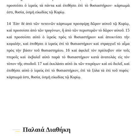
προσοίσει ὁ ἱερεὺς τὰ πάντα καὶ ἐπιθήσει ἐπὶ τὸ θυσιαστήριον· κάρπωμά
ἐστι, θυσία, ὀσμὴ εὐωδίας τῷ Κυρίῳ.
14 ᾿Εὰν δὲ ἀπὸ τῶν πετεινῶν κάρπωμα προσφέρῃ δῶρον αὐτοῦ τῷ Κυρίῳ,
καὶ προσοίσει ἀπὸ τῶν τρυγόνων, ἢ ἀπὸ τῶν περιστερῶν τὸ δῶρον αὐτοῦ. 15
καὶ προσοίσει αὐτὸ ὁ ἱερεὺς πρὸς τὸ θυσιαστήριον καὶ ἀποκνίσει τὴν
κεφαλήν, καὶ ἐπιθήσει ὁ ἱερεὺς ἐπὶ τὸ θυσιαστήριον καὶ στραγγιεῖ τὸ αἷμα
πρὸς τὴν βάσιν τοῦ θυσιαστηρίου. 16 καὶ ἀφελεῖ τὸν πρόλοβον σὺν τοῖς
πτεροῖς καὶ ἐκβαλεῖ αὐτὸ παρὰ τὸ θυσιαστήριον κατὰ ἀνατολάς εἰς τὸν
τόπον τῆς σποδοῦ. 17 καὶ ἐκκλάσει αὐτὸ ἐκ τῶν πτερύγων καὶ οὐ διελεῖ, καὶ
ἐπιθήσει αὐτὸ ὁ ἱερεὺς ἐπὶ τὸ θυσιαστήριον, ἐπὶ τὰ ξύλα τὰ ἐπὶ τοῦ πυρός·
κάρπωμά ἐστι, θυσία, ὀσμὴ εὐωδίας τῷ Κυρίῳ.
Παλαιά Διαθήκη