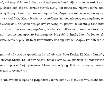
 καὶ ἐπιχεεῖ ἐπ᾿ αὐτὸ ἔλαιον καὶ ἐπιθήσει ἐπ᾿ αὐτὸ λίβανον· θυσία ἐστί. 2 καὶ
τὴν δράκα ἀπὸ τῆς σεμιδάλεως σὺν τῷ ἐλαίῳ καὶ πάντα τὸν λίβανον αὐτῆς, καὶ
ας τῷ Κυρίῳ. 3 καὶ τὸ λοιπὸν ἀπὸ τῆς θυσίας ᾿Ααρὼν καὶ τοῖς υἱοῖς αὐτοῦ· ἅγιον
ην ἐν κλιβάνῳ, δῶρον Κυρίῳ ἐκ σεμιδάλεως, ἄρτους ἀζύμους πεφυραμένους ἐν
ὸ δῶρόν σου, σεμίδαλις πεφυραμένη ἐν ἐλαίῳ, ἄζυμά ἐστι. 6 καὶ διαθρύψεις αὐτὰ
πὸ τηγάνου τὸ δῶρόν σου, σεμίδαλις ἐν ἐλαίῳ ποιηθήσεται. 8 καὶ προσοίσει τὴν
καὶ προσεγγίσας πρὸς τὸ θυσιαστήριον 9 ἀφελεῖ ὁ ἱερεὺς ἀπὸ τῆς θυσίας τὸ
εὐωδίας τῷ Κυρίῳ. 10 τὸ δὲ καταλειφθὲν ἀπὸ τῆς θυσίας, ᾿Ααρὼν καὶ τοῖς υἱοῖς
ύμην καὶ πᾶν μέλι οὐ προσοίσετε ἀπ᾿ αὐτοῦ, καρπῶσαι Κυρίῳ. 12 δῶρον ἀπαρχῆς
ν εὐωδίας Κυρίῳ. 13 καὶ πᾶν δῶρον θυσίας ὑμῶν ἁλὶ ἁλισθήσεται· οὐ διαπαύσατε
ίσετε Κυρίῳ τῷ Θεῷ ὑμῶν ἅλας. 14 ἐὰν δὲ προσφέρῃς θυσίαν πρωτογεννημάτων
 τῶν πρωτογεννημάτων
. 16 καὶ ἀνοίσει ὁ ἱερεὺς τὸ μνημόσυνον αὐτῆς ἀπὸ τῶν χίδρων σὺν τῷ ἐλαίῳ καὶ