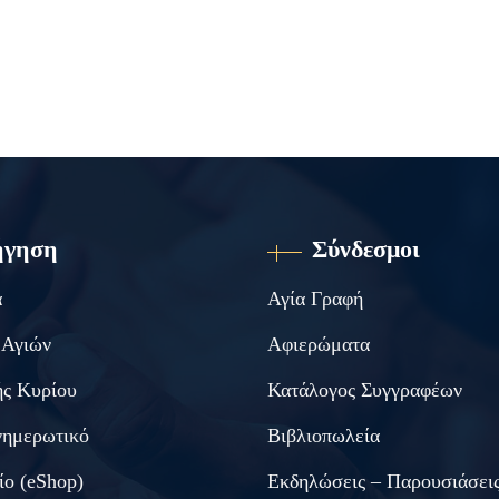
ήγηση
Σύνδεσμοι
α
Αγία Γραφή
 Αγιών
Αφιερώματα
ς Κυρίου
Κατάλογος Συγγραφέων
νημερωτικό
Βιβλιοπωλεία
ίο (eShop)
Εκδηλώσεις – Παρουσιάσει