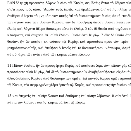
ΕΑΝ δὲ ψυχὴ προσφέρῃ δῶρον θυσίαν τῷ Κυρίῳ, σεμίδαλις ἔσται τὸ δῶρον αὐτοῦ,
οἴσει πρὸς τοὺς υἱοὺς ᾿Ααρὼν τοὺς ἱερεῖς, καὶ δραξάμενος ἀπ᾿ αὐτῆς πλήρη 
ἐπιθήσει ὁ ἱερεὺς τὸ μνημόσυνον αὐτῆς ἐπὶ τὸ θυσιαστήριον· θυσία, ὀσμὴ εὐωδί
τῶν ἁγίων ἀπὸ τῶν θυσιῶν Κυρίου. ἐὰν δὲ προσφέρῃ δῶρον θυσίαν πεπεμμέν
ἐλαίῳ καὶ λάγανα ἄζυμα διακεχρισμένα ἐν ἐλαίῳ. 5 ἐὰν δὲ θυσία ἀπὸ τηγάνου τ
κλάσματα, καὶ ἐπιχεεῖς ἐπ᾿ αὐτὰ ἔλαιον. θυσία ἐστὶ Κυρίῳ. 7 ἐὰν δὲ θυσία ἀ
θυσίαν, ἣν ἂν ποιήσῃ ἐκ τούτων τῷ Κυρίῳ, καὶ προσοίσει πρὸς τὸν ἱερέα· 
μνημόσυνον αὐτῆς, καὶ ἐπιθήσει ὁ ἱερεὺς ἐπὶ τὸ θυσιαστήριον· κάρπωμα, ὀσμὴ 
αὐτοῦ· ἅγια τῶν ἁγίων ἀπὸ τῶν καρπωμάτων Κυρίου.
11 Πᾶσαν θυσίαν, ἣν ἂν προσφέρητε Κυρίῳ, οὐ ποιήσετε ζυμωτόν· πᾶσαν γὰρ ζ
προσοίσετε αὐτὰ Κυρίῳ, ἐπὶ δὲ τὸ θυσιαστήριον οὐκ ἀναβιβασθήσεται εἰς ὀσμὴ
ἅλας διαθήκης Κυρίου ἀπὸ θυσιασμάτων ὑμῶν, ἐπὶ παντὸς δώρου ὑμῶν προσο
τῷ Κυρίῳ, νέα πεφρυγμένα χίδρα ἐρικτὰ τῷ Κυρίῳ, καὶ προσοίσεις τὴν θυσίαν
15 καὶ ἐπιχεεῖς ἐπ᾿ αὐτὴν ἔλαιον καὶ ἐπιθήσεις ἐπ᾿ αὐτὴν λίβανον· θυσία ἐστί
πάντα τὸν λίβανον αὐτῆς· κάρπωμά ἐστι τῷ Κυρίῳ.