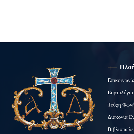
Πλο
Επικοινωνί
Εορτολόγιο
Τεύχη Φωνή
Διακονία Ε
Βιβλιοπωλε