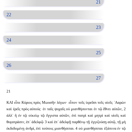
21
22
23
24
25
26
27
21
ΚΑΙ εἶπε Κύριος πρὸς Μωυσῆν λέγων· εἶπον τοῖς ἱερεῦσι τοῖς υἱοῖς ᾿Ααρὼν
καὶ ἐρεῖς πρὸς αὐτούς· ἐν ταῖς ψυχαῖς οὐ μιανθήσονται ἐν τῷ ἔθνει αὐτῶν, 2
ἀλλ᾿ ἢ ἐν τῷ οἰκείῳ τῷ ἔγγιστα αὐτῶν, ἐπὶ πατρὶ καὶ μητρὶ καὶ υἱοῖς καὶ
θυγατράσιν, ἐπ᾿ ἀδελφῷ 3 καὶ ἐπ᾿ ἀδελφῇ παρθένῳ τῇ ἐγγιζούσῃ αὐτῷ, τῇ μὴ
ἐκδεδομένῃ ἀνδρί, ἐπὶ τούτοις μιανθήσεται. 4 οὐ μιανθήσεται ἐξάπινα ἐν τῷ