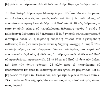
βεβηλώσει τὸ σπέρμα αὐτοῦ ἐν τῷ λαῷ αὐτοῦ· ἐγὼ Κύριος ὁ ἁγιάζων αὐτόν.
16 Καὶ ἐλάλησε Κύριος πρὸς Μωυσῆν λέγων· 17 εἶπον ᾿Ααρών· ἄνθρωπος
ἐκ τοῦ γένους σου εἰς τὰς γενεὰς ὑμῶν, τινὶ ἐὰν ᾖ ἐν αὐτῷ μῶμος, οὐ
προσελεύσεται προσφέρειν τὰ δῶρα τοῦ Θεοῦ αὐτοῦ. 18 πᾶς ἄνθρωπος, ᾧ
ἐστιν ἐν αὐτῷ μῶμος, οὐ προσελεύσεται, ἄνθρωπος τυφλὸς ἢ χωλὸς ἢ
κολοβόριν ἢ ὠτότμητος 19 ἢ ἄνθρωπος, ᾧ ἂν ᾖ ἐν αὐτῷ σύντριμμα χειρός, ἢ
σύντριμμα ποδὸς 20 ἢ κυρτὸς ἢ ἔφηλος ἢ πτίλλος τοὺς ὀφθαλμοὺς ἢ
ἄνθρωπος, ᾧ ἂν ᾖ ἐν αὐτῷ ψώρα ἀγρία, ἢ λειχὴν ἢ μονόρχις, 21 πᾶς ᾧ ἐστιν
ἐν αὐτῷ μῶμος ἐκ τοῦ σπέρματος ᾿Ααρὼν τοῦ ἱερέως, οὐκ ἐγγιεῖ τοῦ
προσενεγκεῖν τὰς θυσίας τῷ Θεῷ σου, ὅτι μῶμος ἐν αὐτῷ· τὰ δῶρα τοῦ Θεοῦ
οὐ προσελεύσεται προσενεγκεῖν. 22 τὰ δῶρα τοῦ Θεοῦ τὰ ἅγια τῶν ἁγίων,
καὶ ἀπὸ τῶν ἁγίων φάγεται· 23 πλὴν πρὸς τὸ καταπέτασμα οὐ
προσελεύσεται καὶ πρὸς τὸ θυσιαστήριον οὐκ ἐγγιεῖ, ὅτι μῶμον ἔχει· καὶ οὐ
βεβηλώσει τὸ ἅγιον τοῦ Θεοῦ αὐτοῦ, ὅτι ἐγώ εἰμι Κύριος ὁ ἁγιάζων αὐτούς.
24 καὶ ἐλάλησε Μωυσῆς πρὸς ᾿Ααρὼν καὶ τοὺς υἱοὺς αὐτοῦ καὶ πρὸς πάντας
υἱοὺς ᾿Ισραήλ.