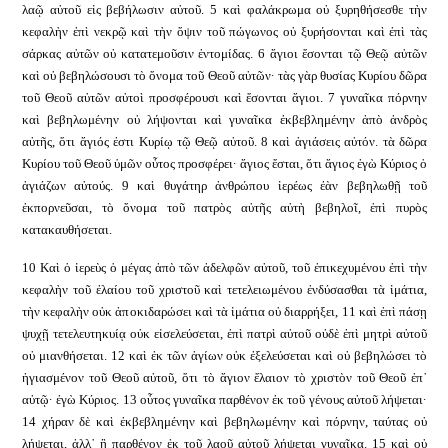
λαῷ αὐτοῦ εἰς βεβήλωσιν αὐτοῦ. 5 καὶ φαλάκρωμα οὐ ξυρηθήσεσθε τὴν
κεφαλὴν ἐπὶ νεκρῷ καὶ τὴν ὄψιν τοῦ πώγωνος οὐ ξυρήσονται καὶ ἐπὶ τὰς
σάρκας αὐτῶν οὐ κατατεμοῦσιν ἐντομίδας. 6 ἅγιοι ἔσονται τῷ Θεῷ αὐτῶν
καὶ οὐ βεβηλώσουσι τὸ ὄνομα τοῦ Θεοῦ αὐτῶν· τὰς γὰρ θυσίας Κυρίου δῶρα
τοῦ Θεοῦ αὐτῶν αὐτοὶ προσφέρουσι καὶ ἔσονται ἅγιοι. 7 γυναῖκα πόρνην
καὶ βεβηλωμένην οὐ λήψονται καὶ γυναῖκα ἐκβεβλημένην ἀπὸ ἀνδρὸς
αὐτῆς, ὅτι ἅγιός ἐστι Κυρίῳ τῷ Θεῷ αὐτοῦ. 8 καὶ ἁγιάσεις αὐτόν. τὰ δῶρα
Κυρίου τοῦ Θεοῦ ὑμῶν οὗτος προσφέρει· ἅγιος ἔσται, ὅτι ἅγιος ἐγὼ Κύριος ὁ
ἁγιάζων αὐτούς. 9 καὶ θυγάτηρ ἀνθρώπου ἱερέως ἐὰν βεβηλωθῇ τοῦ
ἐκπορνεῦσαι, τὸ ὄνομα τοῦ πατρὸς αὐτῆς αὐτὴ βεβηλοῖ, ἐπὶ πυρὸς
κατακαυθήσεται.
10 Καὶ ὁ ἱερεὺς ὁ μέγας ἀπὸ τῶν ἀδελφῶν αὐτοῦ, τοῦ ἐπικεχυμένου ἐπὶ τὴν
κεφαλὴν τοῦ ἐλαίου τοῦ χριστοῦ καὶ τετελειωμένου ἐνδύσασθαι τὰ ἱμάτια,
τὴν κεφαλὴν οὐκ ἀποκιδαρώσει καὶ τὰ ἱμάτια οὐ διαρρήξει, 11 καὶ ἐπὶ πάσῃ
ψυχῇ τετελευτηκυίᾳ οὐκ εἰσελεύσεται, ἐπὶ πατρὶ αὐτοῦ οὐδὲ ἐπὶ μητρὶ αὐτοῦ
οὐ μιανθήσεται. 12 καὶ ἐκ τῶν ἁγίων οὐκ ἐξελεύσεται καὶ οὐ βεβηλώσει τὸ
ἡγιασμένον τοῦ Θεοῦ αὐτοῦ, ὅτι τὸ ἅγιον ἔλαιον τὸ χριστὸν τοῦ Θεοῦ ἐπ᾿
αὐτῷ· ἐγὼ Κύριος. 13 οὗτος γυναῖκα παρθένον ἐκ τοῦ γένους αὐτοῦ λήψεται·
14 χήραν δὲ καὶ ἐκβεβλημένην καὶ βεβηλωμένην καὶ πόρνην, ταύτας οὐ
λήψεται, ἀλλ᾿ ἢ παρθένον ἐκ τοῦ λαοῦ αὐτοῦ λήψεται γυναῖκα. 15 καὶ οὐ