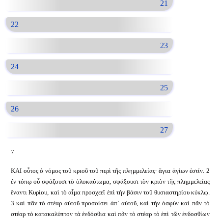
21
22
23
24
25
26
27
7
ΚΑΙ οὗτος ὁ νόμος τοῦ κριοῦ τοῦ περὶ τῆς πλημμελείας· ἅγια ἁγίων ἐστίν. 2
ἐν τόπῳ οὗ σφάζουσι τὸ ὁλοκαύτωμα, σφάξουσι τὸν κριὸν τῆς πλημμελείας
ἔναντι Κυρίου, καὶ τὸ αἷμα προσχεεῖ ἐπὶ τὴν βάσιν τοῦ θυσιαστηρίου κύκλῳ.
3 καὶ πᾶν τὸ στέαρ αὐτοῦ προσοίσει ἀπ᾿ αὐτοῦ, καὶ τὴν ὀσφὺν καὶ πᾶν τὸ
στέαρ τὸ κατακαλύπτον τὰ ἐνδόσθια καὶ πᾶν τὸ στέαρ τὸ ἐπὶ τῶν ἐνδοσθίων