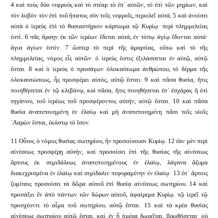
4 καὶ τοὺς δύο νεφροὺς καὶ τὸ στέαρ τὸ ἐπ᾿ αὐτῶν, τὸ ἐπὶ τῶν μηρίων, καὶ
τὸν λοβὸν τὸν ἐπὶ τοῦ ἥπατος σὺν τοῖς νεφροῖς, περιελεῖ αὐτά, 5 καὶ ἀνοίσει
αὐτὰ ὁ ἱερεὺς ἐπὶ τὸ θυσιαστήριον κάρπωμα τῷ Κυρίῳ· περὶ πλημμελείας
ἐστί. 6 πᾶς ἄρσην ἐκ τῶν ἱερέων ἔδεται αὐτά, ἐν τόπῳ ἁγίῳ ἔδονται αὐτά·
ἅγια ἁγίων ἐστίν. 7 ὥσπερ τὸ περὶ τῆς ἁμαρτίας, οὕτω καὶ τὸ τῆς
πλημμελείας, νόμος εἷς αὐτῶν· ὁ ἱερεὺς ὅστις ἐξιλάσσεται ἐν αὐτῷ, αὐτῷ
ἔσται. 8 καὶ ὁ ἱερεὺς ὁ προσάγων ὁλοκαύτωμα ἀνθρώπου, τὸ δέρμα τῆς
ὁλοκαυτώσεως, ἧς προσφέρει αὐτός, αὐτῷ ἔσται. 9 καὶ πᾶσα θυσία, ἥτις
ποιηθήσεται ἐν τῷ κλιβάνῳ, καὶ πᾶσα, ἥτις ποιηθήσεται ἐπ᾿ ἐσχάρας ἢ ἐπὶ
τηγάνου, τοῦ ἱερέως τοῦ προσφέροντος αὐτήν, αὐτῷ ἔσται. 10 καὶ πᾶσα
θυσία ἀναπεποιημένη ἐν ἐλαίῳ καὶ μὴ ἀναπεποιημένη πᾶσι τοῖς υἱοῖς
᾿Ααρὼν ἔσται, ἑκάστῳ τὸ ἴσον.
11 Οὗτος ὁ νόμος θυσίας σωτηρίου, ἣν προσοίσουσι Κυρίῳ. 12 ἐὰν μὲν περὶ
αἰνέσεως προσφέρῃ αὐτήν, καὶ προσοίσει ἐπὶ τῆς θυσίας τῆς αἰνέσεως
ἄρτους ἐκ σεμιδάλεως ἀναπεποιημένους ἐν ἐλαίῳ, λάγανα ἄζυμα
διακεχρισμένα ἐν ἐλαίῳ καὶ σεμίδαλιν πεφυραμένην ἐν ἐλαίῳ· 13 ἐπ᾿ ἄρτοις
ζυμίταις προσοίσει τὰ δῶρα αὐτοῦ ἐπὶ θυσίᾳ αἰνέσεως σωτηρίου. 14 καὶ
προσάξει ἓν ἀπὸ πάντων τῶν δώρων αὐτοῦ, ἀφαίρεμα Κυρίῳ. τῷ ἱερεῖ τῷ
προσχέοντι τὸ αἷμα τοῦ σωτηρίου, αὐτῷ ἔσται. 15 καὶ τὰ κρέα θυσίας
αἰνέσεως σωτηρίου αὐτῷ ἔσται, καὶ ἐν ᾗ ἡμέρᾳ δωρεῖται, βρωθήσεται· οὐ