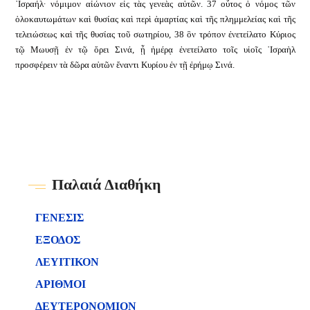
᾿Ισραήλ· νόμιμον αἰώνιον εἰς τὰς γενεὰς αὐτῶν. 37 οὗτος ὁ νόμος τῶν
ὁλοκαυτωμάτων καὶ θυσίας καὶ περὶ ἁμαρτίας καὶ τῆς πλημμελείας καὶ τῆς
τελειώσεως καὶ τῆς θυσίας τοῦ σωτηρίου, 38 ὃν τρόπον ἐνετείλατο Κύριος
τῷ Μωυσῇ ἐν τῷ ὄρει Σινά, ᾗ ἡμέρᾳ ἐνετείλατο τοῖς υἱοῖς ᾿Ισραὴλ
προσφέρειν τὰ δῶρα αὐτῶν ἔναντι Κυρίου ἐν τῇ ἐρήμῳ Σινά.
Παλαιά Διαθήκη
ΓΕΝΕΣΙΣ
ΕΞΟΔΟΣ
ΛΕΥΙΤΙΚΟΝ
ΑΡΙΘΜΟΙ
ΔΕΥΤΕΡΟΝΟΜΙΟΝ