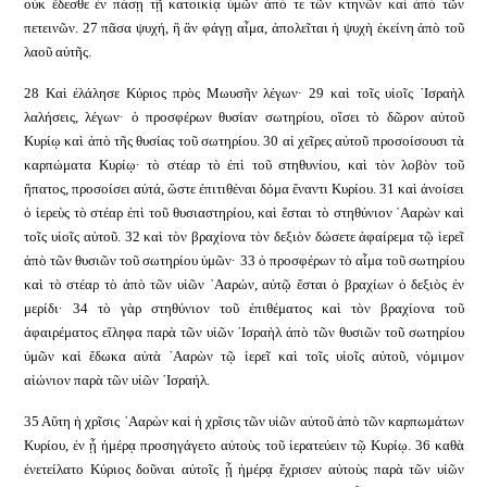
οὐκ ἔδεσθε ἐν πάσῃ τῇ κατοικίᾳ ὑμῶν ἀπό τε τῶν κτηνῶν καὶ ἀπὸ τῶν
πετεινῶν. 27 πᾶσα ψυχή, ἣ ἂν φάγῃ αἷμα, ἀπολεῖται ἡ ψυχὴ ἐκείνη ἀπὸ τοῦ
λαοῦ αὐτῆς.
28 Καὶ ἐλάλησε Κύριος πρὸς Μωυσῆν λέγων· 29 καὶ τοῖς υἱοῖς ᾿Ισραὴλ
λαλήσεις, λέγων· ὁ προσφέρων θυσίαν σωτηρίου, οἴσει τὸ δῶρον αὐτοῦ
Κυρίῳ καὶ ἀπὸ τῆς θυσίας τοῦ σωτηρίου. 30 αἱ χεῖρες αὐτοῦ προσοίσουσι τὰ
καρπώματα Κυρίῳ· τὸ στέαρ τὸ ἐπὶ τοῦ στηθυνίου, καὶ τὸν λοβὸν τοῦ
ἥπατος, προσοίσει αὐτά, ὥστε ἐπιτιθέναι δόμα ἔναντι Κυρίου. 31 καὶ ἀνοίσει
ὁ ἱερεὺς τὸ στέαρ ἐπὶ τοῦ θυσιαστηρίου, καὶ ἔσται τὸ στηθύνιον ᾿Ααρὼν καὶ
τοῖς υἱοῖς αὐτοῦ. 32 καὶ τὸν βραχίονα τὸν δεξιὸν δώσετε ἀφαίρεμα τῷ ἱερεῖ
ἀπὸ τῶν θυσιῶν τοῦ σωτηρίου ὑμῶν· 33 ὁ προσφέρων τὸ αἷμα τοῦ σωτηρίου
καὶ τὸ στέαρ τὸ ἀπὸ τῶν υἱῶν ᾿Ααρών, αὐτῷ ἔσται ὁ βραχίων ὁ δεξιὸς ἐν
μερίδι· 34 τὸ γὰρ στηθύνιον τοῦ ἐπιθέματος καὶ τὸν βραχίονα τοῦ
ἀφαιρέματος εἴληφα παρὰ τῶν υἱῶν ᾿Ισραὴλ ἀπὸ τῶν θυσιῶν τοῦ σωτηρίου
ὑμῶν καὶ ἔδωκα αὐτὰ ᾿Ααρὼν τῷ ἱερεῖ καὶ τοῖς υἱοῖς αὐτοῦ, νόμιμον
αἰώνιον παρὰ τῶν υἱῶν ᾿Ισραήλ.
35 Αὕτη ἡ χρῖσις ᾿Ααρὼν καὶ ἡ χρῖσις τῶν υἱῶν αὐτοῦ ἀπὸ τῶν καρπωμάτων
Κυρίου, ἐν ᾗ ἡμέρᾳ προσηγάγετο αὐτοὺς τοῦ ἱερατεύειν τῷ Κυρίῳ. 36 καθὰ
ἐνετείλατο Κύριος δοῦναι αὐτοῖς ᾗ ἡμέρᾳ ἔχρισεν αὐτοὺς παρὰ τῶν υἱῶν