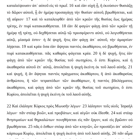
καταλείψουσιν ἀπ᾿ αὐτοῦ εἰς τὸ πρωΐ. 16 καὶ ἐὰν εὐχὴ ᾖ, ἢ ἑκούσιον θυσιάζῃ
τὸ δῶρον αὐτοῦ, ᾗ ἂν ἡμέρᾳ προσαγάγῃ τὴν θυσίαν αὐτοῦ, βρωθήσεται, καὶ
τῇ αὔριον· 17 καὶ τὸ καταλειφθὲν ἀπὸ τῶν κρεῶν τῆς θυσίας ἕως ἡμέρας
τρίτης, ἐν πυρὶ κατακαυθήσεται. 18 ἐὰν δὲ φαγὼν φάγῃ ἀπὸ τῶν κρεῶν τῇ
ἡμέρᾳ τῇ τρίτῃ, οὐ δεχθήσεται αὐτῷ τῷ προσφέροντι αὐτό, οὐ λογισθήσεται
αὐτῷ, μίασμά ἐστιν· ἡ δὲ ψυχή, ἥτις ἐὰν φάγῃ ἀπ᾿ αὐτοῦ, τὴν ἁμαρτίαν
λήψεται. 19 καὶ κρέα ὅσα ἐὰν ἅψηται παντὸς ἀκαθάρτου, οὐ βρωθήσεται, ἐν
πυρὶ κατακαυθήσεται. πᾶς καθαρὸς φάγεται κρέα. 20 ἡ δὲ ψυχή, ἥτις ἐὰν
φάγῃ ἀπὸ τῶν κρεῶν τῆς θυσίας τοῦ σωτηρίου, ὅ ἐστι Κυρίου, καὶ ἡ
ἀκαθαρσία αὐτοῦ ἐπ᾿ αὐτῷ, ἀπολεῖται ἡ ψυχὴ ἐκείνη ἐκ τοῦ λαοῦ αὐτῆς. 21
καὶ ψυχή, ἣ ἂν ἅψηται παντὸς πράγματος ἀκαθάρτου, ἢ ἀπὸ ἀκαθαρσίας
ἀνθρώπου, ἢ τῶν τετραπόδων τῶν ἀκαθάρτων, ἢ παντὸς βδελύγματος
ἀκαθάρτου, καὶ φάγῃ ἀπὸ τῶν κρεῶν τῆς θυσίας τοῦ σωτηρίου, ὅ ἐστι
Κυρίου, ἀπολεῖται ἡ ψυχὴ ἐκείνη ἐκ τοῦ λαοῦ αὐτῆς.
22 Καὶ ἐλάλησε Κύριος πρὸς Μωυσῆν λέγων· 23 λάλησον τοῖς υἱοῖς ᾿Ισραὴλ
λέγων· πᾶν στέαρ βοῶν, καὶ προβάτων, καὶ αἰγῶν οὐκ ἔδεσθε. 24 καὶ στέαρ
θνησιμαίων καὶ θηριαλώτων ποιηθήσεται εἰς πᾶν ἔργον, καὶ εἰς βρῶσιν οὐ
βρωθήσεται. 25 πᾶς ὁ ἔσθων στέαρ ἀπὸ τῶν κτηνῶν, ὧν προσάξει ἀπ᾿ αὐτῶν
κάρπωμα Κυρίῳ, ἀπολεῖται ἡ ψυχὴ ἐκείνη ἀπὸ τοῦ λαοῦ αὐτῆς. 26 πᾶν αἷμα